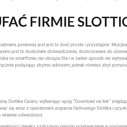
FAĆ FIRMIE SLOTTI
 bębnami, ponieważ jest jest to dość proste i przystępne. Muzyk
Casino jest to doskonałe doświadczenie, dostosowane do ulżen
ka na smartfonie, nie obciąża fita i w żaden sposób nie wpływa
yłącznie podążając zbytnio adresem, jednak również zbyt pomocą 
nę Slottika Casino, wybierając opcję “Download via link” znajduj
tować się wraz z operatorami wsparcia fachowego Slottika i uzys
e właśnie odwiedzasz.
rywatności i niejako szybszego periodu przetwarzania w porówna