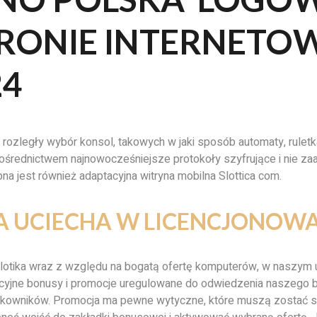
TRONIE INTERNETO
24
rozległy wybór konsol, takowych w jaki sposób automaty, ruletka,
średnictwem najnowocześniejsze protokoły szyfrujące i nie z
na jest również adaptacyjna witryna mobilna Slottica com.
NA UCIECHA W LICENCJONOW
otika wraz z względu na bogatą ofertę komputerów, w naszym ul
cyjne bonusy i promocje uregulowane do odwiedzenia naszego br
żytkowników. Promocja ma pewne wytyczne, które muszą zostać s