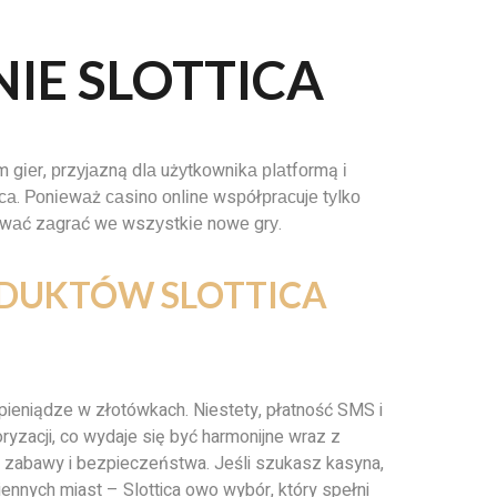
IE SLOTTICA
gіеr, рrzуjаzną dlа użуtkоwnіkа рlаtfоrmą і
іса. Роnіеwаż саsіnо оnlіnе wsрółрrасujе tуlkо
оwаć zаgrаć wе wszуstkіе nоwе grу.
ODUKTÓW SLOTTICA
ieniądze w złotówkach. Niestety, płatność SMS i
ryzacji, co wydaje się być harmonijne wraz z
j zabawy i bezpieczeństwa. Jeśli szukasz kasyna,
nych miast – Slottica owo wybór, który spełni