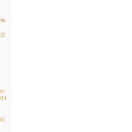
nie
I W
nie
024
ód