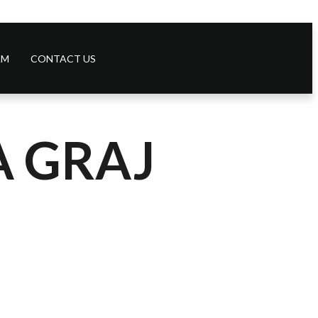
AM
CONTACT US
A GRAJ