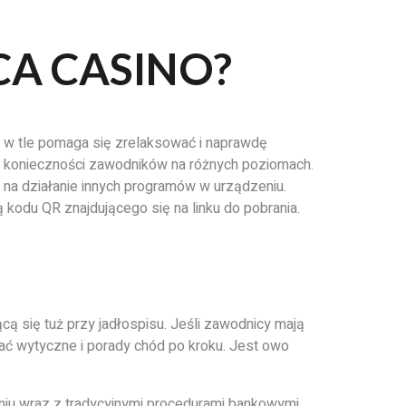
CA CASINO?
a w tle pomaga się zrelaksować i naprawdę
ia konieczności zawodników na różnych poziomach.
 na działanie innych programów w urządzeniu.
kodu QR znajdującego się na linku do pobrania.
ącą się tuż przy jadłospisu. Jeśli zawodnicy mają
kać wytyczne i porady chód po kroku. Jest owo
niu wraz z tradycyjnymi procedurami bankowymi.