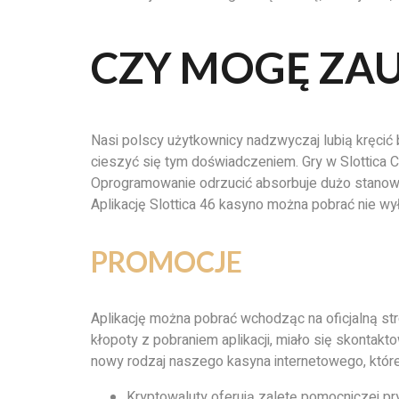
CZY MOGĘ ZAU
Nasi polscy użytkownicy nadzwyczaj lubią kręcić
cieszyć się tym doświadczeniem. Gry w Slottica 
Oprogramowanie odrzucić absorbuje dużo stanowis
Aplikację Slottica 46 kasyno można pobrać nie w
PROMOCJE
Aplikację można pobrać wchodząc na oficjalną stro
kłopoty z pobraniem aplikacji, miało się skontak
nowy rodzaj naszego kasyna internetowego, któr
Kryptowaluty oferują zaletę pomocniczej p