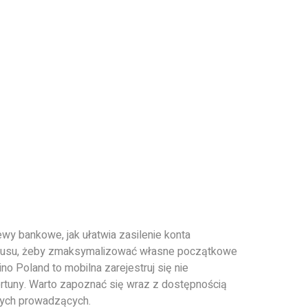
ewy bankowe, jak ułatwia zasilenie konta
onusu, żeby zmaksymalizować własne początkowe
o Poland to mobilna zarejestruj się nie
ortuny. Warto zapoznać się wraz z dostępnością
wych prowadzących.