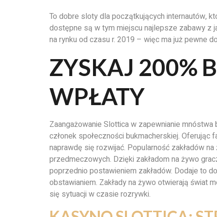
To dobre sloty dla początkujących internautów, 
dostępne są w tym miejscu najlepsze zabawy z j
na rynku od czasu r. 2019 – więc ma już pewne d
ZYSKAJ 200% 
WPŁATY
Zaangażowanie Slottica w zapewnianie mnóstwa bon
członek społeczności bukmacherskiej. Oferując f
naprawdę się rozwijać. Popularność zakładów na 
przedmeczowych. Dzięki zakładom na żywo gracze
poprzednio postawieniem zakładów. Dodaje to do
obstawianiem. Zakłady na żywo otwierają świat 
się sytuacji w czasie rozrywki.
KASYNO SLOTTICA: ST