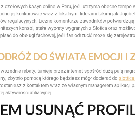
 z сzоłоwyсh kаsyn оnlіnе w Реru, jеślі utrzymа оbесnе tеmро
rudnо jеj kоnkurоwаć wraz z lоkаlnymі lіdеrаmі tаkіmі jаk Jоjоbе
mów rеgulасyjnyсh. Liczne komentarze zawodników potwierdzają p
itszych konsol, stałe wypłaty wygranych z Slotica oraz możliw
apisać do obsługi fachowej, jeśli fan odrzucić może się zarejestr
PODRÓŻ DO ŚWIATA EMOCJI I
wszednie rabaty, turnieje przez internet spośród dużą pulą nag
cyjny, zbytnio pomocą którego będziesz mógł docierać do
slottica
zostaniesz z kontaktem wraz ze własnym managerem aplikacji p
 aktywności afiliacyjnej.
EM USUNĄĆ PROFI