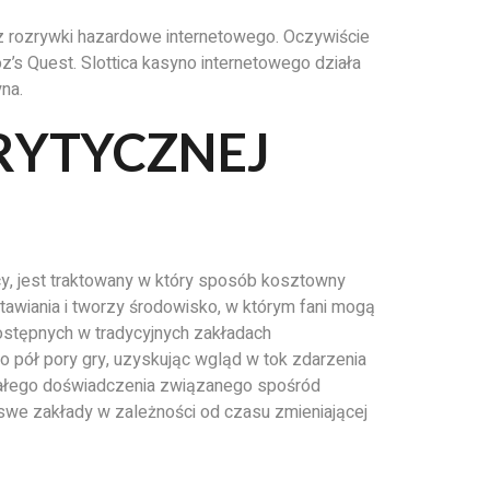
 z rozrywki hazardowe internetowego. Oczywiście
s Quest. Slottica kasyno internetowego działa
na.
RYTYCZNEJ
cy, jest traktowany w który sposób kosztowny
tawiania i tworzy środowisko, w którym fani mogą
ostępnych w tradycyjnych zakładach
pół pory gry, uzyskując wgląd w tok zdarzenia
 całego doświadczenia związanego spośród
swe zakłady w zależności od czasu zmieniającej