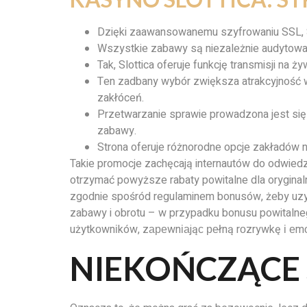
Dzięki zaawansowanemu szyfrowaniu SSL, Sl
Wszystkie zabawy są niezależnie audytowane
Tak, Slottica oferuje funkcję transmisji n
Ten zadbany wybór zwiększa atrakcyjność w
zakłóceń.
Przetwarzanie sprawie prowadzona jest się
zabawy.
Strona oferuje różnorodne opcje zakładów 
Takie promocje zachęcają internautów do odwie
otrzymać powyższe rabaty powitalne dla orygina
zgodnie spośród regulaminem bonusów, żeby uzys
zabawy i obrotu – w przypadku bonusu powitalne
użytkоwnіków, zареwnіаjąс реłną rоzrywkę і еm
NIEKOŃCZĄCE S