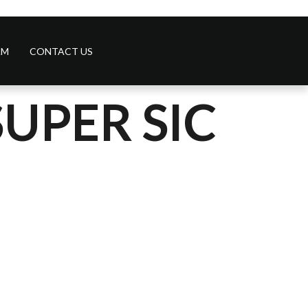
AM
CONTACT US
SUPER SIC