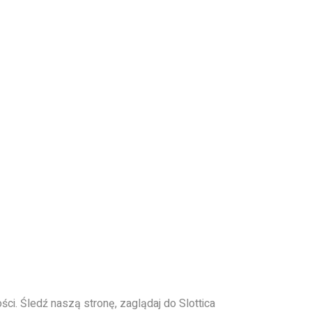
ci. Śledź naszą stronę, zaglądaj do Slottica