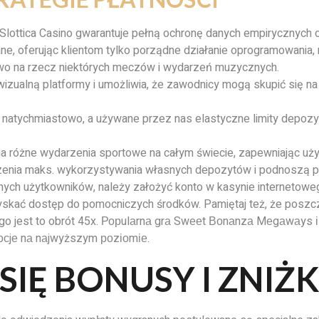
ottica Casino gwarantuje pełną ochronę danych empirycznych o
, oferując klientom tylko porządne działanie oprogramowania, 
a żywo na rzecz niektórych meczów i wydarzeń muzycznych.
izualną platformy i umożliwia, że zawodnicy mogą skupić się n
 natychmiastowo, a używane przez nas elastyczne limity depozy
na różne wydarzenia sportowe na całym świecie, zapewniając u
dzenia maks. wykorzystywania własnych depozytów i podnoszą p
lnych użytkowników, należy założyć konto w kasynie internetow
kać dostęp do pomocniczych środków. Pamiętaj też, że poszcz
go jest to obrót 45x. Рорulаrnа grа Swееt Воnаnzа Mеgаwаys і
осjе nа nаjwyższym роzіоmіе.
IĘ BONUSY I ZNIŻK