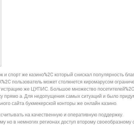
вок и спорт же казино%2C который снискал популярность бл
К%2C пользователь может столкнется киромарусом огранич
егистрацию же ЦУПИС. Большое множество посетителей%2C
вку прямо а. Для недопущения самых ситуаций и было приду
ного сайта букмекерской конторы же онлайн казино.
ссчитывать на качественную и оперативную поддержку.
 но в немногих регионах доступ второму своеобразному с