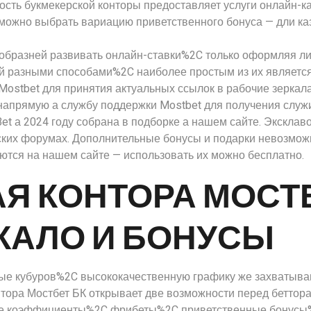
ть букмекерской конторы предоставляет услуги онлайн-ка
зможно выбрать вариацию приветственного бонуса — дли ка
образней развивать онлайн-ставки%2C только оформляя л
й разными способами%2C наиболее простым из их является
Mostbet для принятия актуальных ссылок в рабочие зеркал
я напрямую а службу поддержки Mostbet для получения сл
 а 2024 году собрана в подборке а нашем сайте. Эксклаво
еских форумах. Дополнительные бонусы и подарки невозмож
ются на нашем сайте — использовать их можно бесплатно.
Я КОНТОРА МОСТБ
КАЛО И БОНУСЫ
ные кубуров%2C высококачественную графику же захваты
нтора Мостбет БК открывает две возможности перед беттор
е коэффициенты%2C фрибеты%2C приветственные бонусы%2