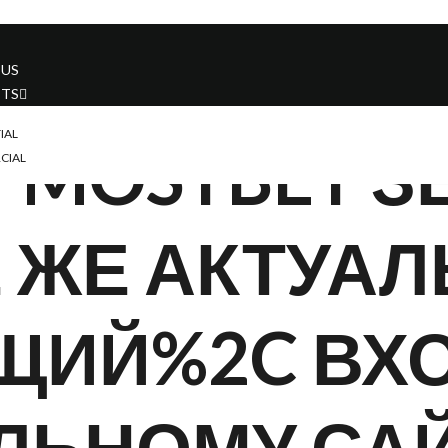
 US
CTS
IAL
 MOSTBET З
CIAL
EAM
CT US
 ЖЕ АКТУАЛ
ИЙ%2C ВХО
ЛЬНОМУ СА