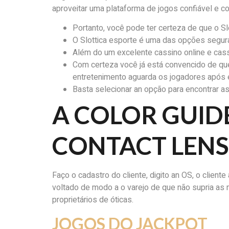
aproveitar uma plataforma de jogos confiável e 
Portanto, você pode ter certeza de que o Sl
O Slottica esporte é uma das opções segura
Além do um excelente cassino online e cassi
Com certeza você já está convencido de que
entretenimento aguarda os jogadores após e
Basta selecionar an opção para encontrar as
A COLOR GUID
CONTACT LENS
Faço o cadastro do cliente, digito an OS, o client
voltado de modo a o varejo de que não supria as 
proprietários de óticas.
JOGOS DO JACKPOT