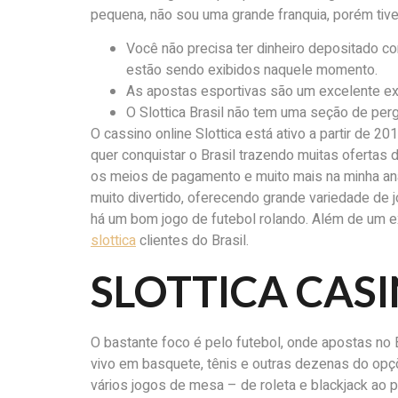
pequena, não sou uma grande franquia, porém tive 
Você não precisa ter dinheiro depositado co
estão sendo exibidos naquele momento.
As apostas esportivas são um excelente ex
O Slottica Brasil não tem uma seção de per
O cassino online Slottica está ativo a partir de
quer conquistar o Brasil trazendo muitas ofertas
os meios de pagamento e muito mais na minha análi
muito divertido, oferecendo grande variedade de
há um bom jogo de futebol rolando. Além de um ex
slottica
clientes do Brasil.
SLOTTICA CAS
O bastante foco é pelo futebol, onde apostas no 
vivo em basquete, tênis e outras dezenas do opç
vários jogos de mesa – de roleta e blackjack ao 