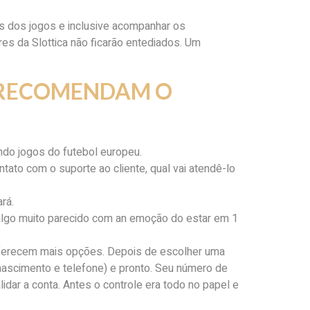
cas dos jogos e inclusive acompanhar os
es da Slottica não ficarão entediados. Um
 E RECOMENDAM O
indo jogos do futebol europeu.
ntato com o suporte ao cliente, qual vai atendê-lo
rá.
algo muito parecido com an emoção do estar em 1
oferecem mais opções. Depois de escolher uma
nascimento e telefone) e pronto. Seu número de
lidar a conta. Antes o controle era todo no papel e