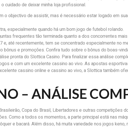
o cuidado de deixar minha loja profissional.
m o objectivo de assistir, mas é necessário estar logado em sua
tra, especialmente quando há um bom jogo de futebol rolando.
guntas frequentes tão terminada quanto a dos concorrentes mais
 2017 e, até recentemente, tem se concentrado especialmente no 
 do bônus e promoções. Confira tudo sobre o bônus do boas-vindas
se pronta do Slottica Casino. Para finalizar essa análise comple
 jogos e com um excelente cassino ao vivo. As apostas esportiv
celente cassino online e cassino ao vivo, a Slottica também of
INO – ANÁLISE COM
Brasileirão, Copa do Brasil, Libertadores e outras competições
ões. Como a todos os momentos, a parte principal está nas máq
pôquer e bacará. Além disso, há muita variedade nos jogos keno, 