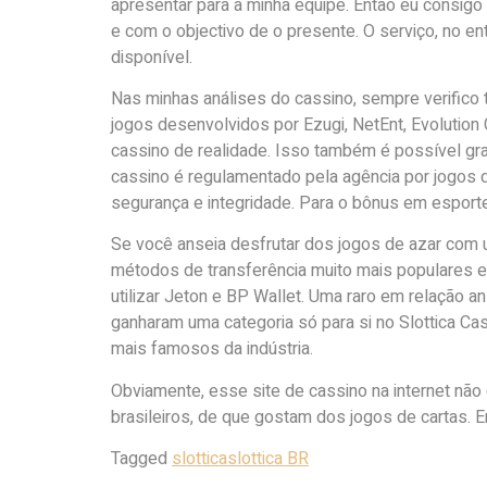
apresentar para a minha equipe. Então eu consig
e com o objectivo de o presente. O serviço, no e
disponível.
Nas minhas análises do cassino, sempre verifico 
jogos desenvolvidos por Ezugi, NetEnt, Evolutio
cassino de realidade. Isso também é possível gr
cassino é regulamentado pela agência por jogos d
segurança e integridade. Para o bônus em esport
Se você anseia desfrutar dos jogos de azar com u
métodos de transferência muito mais populares ent
utilizar Jeton e BP Wallet. Uma raro em relação 
ganharam uma categoria só para si no Slottica Cas
mais famosos da indústria.
Obviamente, esse site de cassino na internet nã
brasileiros, de que gostam dos jogos de cartas. En
Tagged
slottica
slottica BR