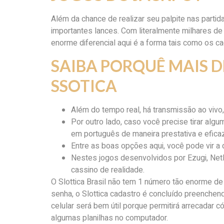
Além da chance de realizar seu palpite nas partid
importantes lances. Com literalmente milhares de
enorme diferencial aqui é a forma tais como os ca
SAIBA PORQUÊ MAIS D
SSOTICA
Além do tempo real, há transmissão ao vivo,
Por outro lado, caso você precise tirar algu
em português de maneira prestativa e eficaz
Entre as boas opções aqui, você pode vir a q
Nestes jogos desenvolvidos por Ezugi, Net
cassino de realidade.
O Slottica Brasil não tem 1 número tão enorme 
senha, o Slottica cadastro é concluído preenche
celular será bem útil porque permitirá arrecadar có
algumas planilhas no computador.