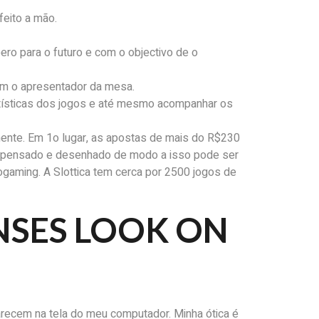
feito a mão.
ro para o futuro e com o objectivo de o
om o apresentador da mesa.
tatísticas dos jogos e até mesmo acompanhar os
ente. Em 1o lugar, as apostas de mais do R$230
foi pensado e desenhado de modo a isso pode ser
ogaming. A Slottica tem cerca por 2500 jogos de
NSES LOOK ON
parecem na tela do meu computador. Minha ótica é