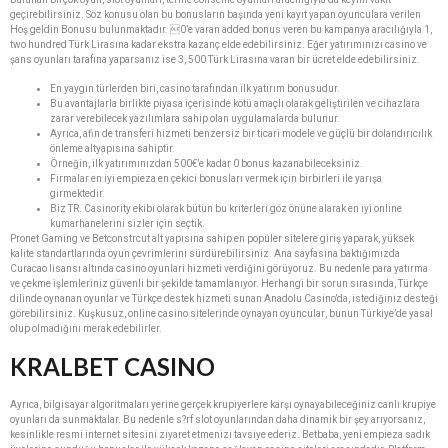
geçirebilirsiniz. Söz konusu olan bu bonusların başında yeni kayıt yapan oyunculara verilen
Hoş geldin Bonusu bulunmaktadır. 0’e varan added bonus veren bu kampanya aracılığıyla 1,
two hundred Türk Lirasına kadar ekstra kazanç elde edebilirsiniz. Eğer yatırımınızı casino ve
şans oyunları tarafına yaparsanız ise 3, 500 Türk Lirasına varan bir ücret elde edebilirsiniz.
En yaygın türlerden biri, casino tarafından ilk yatırım bonusudur.
Bu avantajlarla birlikte piyasa içerisinde kötü amaçlı olarak geliştirilen ve cihazlara
zarar verebilecek yazılımlara sahip olan uygulamalarda bulunur.
Ayrıca, afin de transferi hizmeti benzersiz bir ticari modele ve güçlü bir dolandırıcılık
önleme altyapısına sahiptir.
Örneğin, ilk yatırımınızdan 500€’e kadar 0 bonus kazanabileceksiniz.
Firmalar en iyi empieza en çekici bonusları vermek için birbirleri ile yarışa
girmektedir.
Biz TR. Casinority ekibi olarak bütün bu kriterleri göz önüne alarak en iyi online
kumarhanelerini sizler için seçtik.
Pronet Gaming ve Betconstrcut alt yapısına sahip en popüler sitelere giriş yaparak, yüksek
kalite standartlarında oyun çevrimlerini sürdürebilirsiniz. Ana sayfasına baktığımızda
Curacao lisansı altında casino oyunlari hizmeti verdiğini görüyoruz. Bu nedenle para yatırma
ve çekme işlemleriniz güvenli bir şekilde tamamlanıyor. Herhangi bir sorun sırasında, Türkçe
dilinde oynanan oyunlar ve Türkçe destek hizmeti sunan Anadolu Casino’da, istediğiniz desteği
görebilirsiniz. Kuşkusuz, online casino sitelerinde oynayan oyuncular, bunun Türkiye’de yasal
olup olmadığını merak edebilirler.
KRALBET CASINO
Ayrıca, bilgisayar algoritmaları yerine gerçek krupiyerlere karşı oynayabileceğiniz canlı krupiye
oyunları da sunmaktalar. Bu nedenle s?rf slot oyunlarından daha dinamik bir şey arıyorsanız,
kesinlikle resmi internet sitesini ziyaret etmenizi tavsiye ederiz. Betbaba, yeni empieza sadık