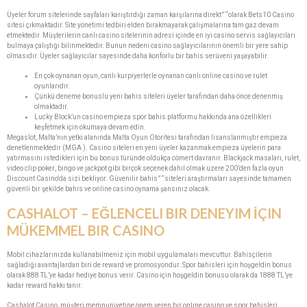
Üyeler forum sitelerinde sayfaları karıştırdığı zaman karşılarına direkt” “olarak Bets10 Casino
sitesi çıkmaktadır. Site yönetimi tedbiri elden bırakmayarak çalışmalarına tam gaz devam
etmektedir. Müşterilerin canlı casino sitelerinin adresi içinde en iyi casino servis sağlayıcıları
bulmaya çalıştığı bilinmektedir. Bunun nedeni casino sağlayıcılarının önemli bir yere sahip
olmasıdır. Üyeler sağlayıcılar sayesinde daha konforlu bir bahis serüveni yaşayabilir.
En çok oynanan oyun, canlı kurpiyerlerle oynanan canlı online casino ve rulet
oyunlarıdır.
Çünkü deneme bonuslu yeni bahis siteleri üyeler tarafından daha önce denenmiş
olmaktadır.
Lucky Block’un casino empieza spor bahis platformu hakkında ana özellikleri
keşfetmek için okumaya devam edin.
Megaslot, Malta’nın yetki alanında Malta Oyun Otoritesi tarafından lisanslanmıştır empieza
denetlenmektedir (MGA ). Casino siteleri en yeni üyeler kazanmak empieza üyelerin para
yatırmasını istedikleri için bu bonus türünde oldukça cömert davranır. Blackjack masaları, rulet,
video clip poker, bingo ve jackpot gibi birçok seçenek dahil olmak üzere 200’den fazla oyun
Discount Casino’da sizi bekliyor. Güvenilir bahis” “siteleri araştırmaları sayesinde tamamen
güvenli bir şekilde bahis ve online casino oynama şansınız olacak.
CASHALOT – EĞLENCELI BIR DENEYIM İÇIN
MÜKEMMEL BIR CASINO
Mobil cihazlarınızda kullanabilmeniz için mobil uygulamaları mevcuttur. Bahisçilerin
sağladığı avantajlardan biri de reward ve promosyondur. Spor bahisleri için hoşgeldin bonus
olarak 888 TL’ye kadar hediye bonus verir. Casino için hoşgeldin bonusu olarak da 1888 TL’ye
kadar reward hakkı tanır.
Cashalot Casino, müşteri memnuniyetine önem veren bir online casino ve spor bahisleri