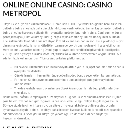
ONLINE ONLINE CASINO: CASINO
METROPOL
Siteye ilk kez üye olan kullanıcılara % 100 oranında 1000 TL’ye kadar hoş geldin bonusu veren
Jetbahis bahis sitesinde daha birçok farklı bonus verilmektedir. Zaman kaybetmeden Jetbahis
bahis sitesine üye olarak sitenin tüm avantajlarını değerlendirebilirsiniz. Canlı casino, başta
poker, blackjack, rulet ve slot oyunları gibi çok sayıda casino oyunu, off-line oyunlar bulunan
site, kullanıcılar tarafından tam not alıyor. Özellikle canlı casinonun sorunsuz şekilde çalışıyor
olması sayesinde kullanıcılar diledikleri zaman gerçek bir casino deneyimi yaşayabiliyorlar.
Hem de bunu yaparken sitenin güvenli yapısı sayesinde kendilerini güvende hissediyorlar.
2009 yılında piyasaya sürülen Most Bet, 90’dan fazla ülkede hizmet veren ve günlük 800 bin
adetten fazla kullanıcısı olan” “bir casino ve bahis platformudur.
Bu sayede, kullanıcılar klasik casino oyunlarının yanı sıra, spor bahislerinde de bahis
oynayabilmektedirler.
Çünkü firmaların hemen tümünde değerli added bonus seçenekleri bulunmaktadır.
Parimatch Casino, oyuncuların seçimine sunulan birçok para yatırma yöntemi
sunmaktadır.
Yine de avantajlı reward oranları ve yüksek kazanç oranları ile bazı platformlar öne
çıkmaktadır.
Bahis sitesi, haftalık kampanyalar düzenleyerek till?g bonus kazanmanıza olanak tanır. Şimdi
para listemizde bahsettiğimiz güvenilir casino siteleri ile ilgili detaylı bilgilere göz atalım.
Böylece siz de tercihlerinize en uygun siteye giriş yaparak kolayca online casino oyunları
oynamaya başlayabilirsiniz. Ile siteye daha önceden üye olan kullanıcılar ciddi kazançlar elde
edebilmektedir. Arkadaşlarını siteye üye yaparak gelir elde etme fikri her müşteriyi
heyecanlandırmaktadır.