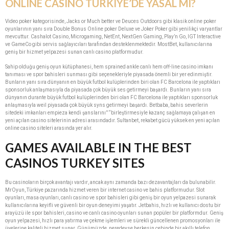
ONLINE CASINO TÜRKIYE’DE YASAL MI?
Video poker kategorisinde, Jacks or Much better ve Deuces Outdoors gibi klasik online poker
oyunlarının yanı sıra Double Bonus Online poker Deluxe ve Joker Poker gibi yenilikçi varyantlar
mevcuttur. Cashalot Casino, Microgaming, NetEnt, NextGen Gaming, Play’n Go, IGT Interactive
ve GameCo gibi servis sağlayıcıları tarafından desteklenmektedir. MostBet, kullanıcılarına
geniş bir hizmet yelpazesi sunan canlı casino platformudur.
Sahip olduğu geniş oyun kütüphanesi, hem sprained ankle canlı hem off-line casino imkanı
tanıması ve spor bahisleri sunması gibi seçenekleriyle piyasada önemli bir yer edinmiştir.
Bunların yanı sıra dünyanın en büyük futbol kulüplerinden biri olan FC Barcelona ile yaptıkları
sponsorluk anlaşmasıyla da piyasada çok büyük ses getirmeyi başardı. Bunların yanı sıra
dünyanın durante büyük futbol kulüplerinden biri olan FC Barcelona ile yaptıkları sponsorluk
anlaşmasıyla weil piyasada çok büyük syns getirmeyi başardı. Betbaba, bahis severlerin
sitedeki imkanları empieza kendi şanslarını” “birleştirmesiyle kazanç sağlamaya çalışan en
yeni açılan casino sitelerinin adresi arasındadır. Sultanbet, rekabet gücü yüksek en yeni açılan
online casino siteleri arasında yer alır.
GAMES AVAILABLE IN THE BEST
CASINOS TURKEY SITES
Bu casinoların birçok avantajı vardır, ancak aynı zamanda bazı dezavantajları da bulunabilir.
MrOyun, Türkiye pazarında hizmet veren bir internet casino ve bahis platformudur. Slot
oyunları, masa oyunları, canlı casino ve spor bahisleri gibi geniş bir oyun yelpazesi sunarak
kullanıcılarına keyifli ve güvenli bir oyun deneyimi yaşatır. Jetbahis, hızlı ve kullanıcı dostu bir
arayüzü ile spor bahisleri, casino ve canlı casino oyunları sunan popüler bir platformdur. Geniş
oyun yelpazesi, hızlı para yatırma ve çekme işlemleri ve sürekli güncellenen promosyonları ile
üyelerine kaliteli hizmet sunar. Günümüzde, neredeyse herkesin cebinde bir akıllı telefon