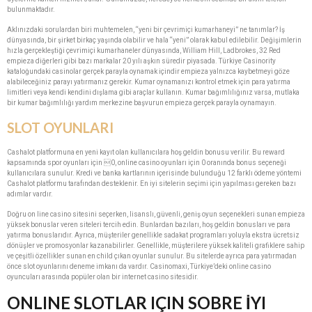
bulunmaktadır.
Aklınızdaki sorulardan biri muhtemelen, “yeni bir çevrimiçi kumarhaneyi” ne tanımlar? İş
dünyasında, bir şirket birkaç yaşında olabilir ve hala “yeni” olarak kabul edilebilir. Değişimlerin
hızla gerçekleştiği çevrimiçi kumarhaneler dünyasında, William Hill, Ladbrokes, 32 Red
empieza diğerleri gibi bazı markalar 20 yılı aşkın süredir piyasada. Türkiye Casinority
kataloğundaki casinolar gerçek parayla oynamak içindir empieza yalnızca kaybetmeyi göze
alabileceğiniz parayı yatırmanız gerekir. Kumar oynamanızı kontrol etmek için para yatırma
limitleri veya kendi kendini dışlama gibi araçlar kullanın. Kumar bağımlılığınız varsa, mutlaka
bir kumar bağımlılığı yardım merkezine başvurun empieza gerçek parayla oynamayın.
SLOT OYUNLARI
Cashalot platformuna en yeni kayıt olan kullanıcılara hoş geldin bonusu verilir. Bu reward
kapsamında spor oyunları için 0, online casino oyunları için 0 oranında bonus seçeneği
kullanıcılara sunulur. Kredi ve banka kartlarının içerisinde bulunduğu 12 farklı ödeme yöntemi
Cashalot platformu tarafından desteklenir. En iyi sitelerin seçimi için yapılması gereken bazı
adımlar vardır.
Doğru on line casino sitesini seçerken, lisanslı, güvenli, geniş oyun seçenekleri sunan empieza
yüksek bonuslar veren siteleri tercih edin. Bunlardan bazıları, hoş geldin bonusları ve para
yatırma bonuslarıdır. Ayrıca, müşteriler genellikle sadakat programları yoluyla ekstra ücretsiz
dönüşler ve promosyonlar kazanabilirler. Genellikle, müşterilere yüksek kaliteli grafiklere sahip
ve çeşitli özellikler sunan en child çıkan oyunlar sunulur. Bu sitelerde ayrıca para yatırmadan
önce slot oyunlarını deneme imkanı da vardır. Casinomaxi, Türkiye’deki online casino
oyuncuları arasında popüler olan bir internet casino sitesidir.
ONLINE SLOTLAR IÇIN SOBRE İYI