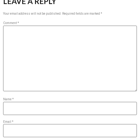
LEAVE A REPLY
Your email address will not be published.
Required fields are marked
*
Comment
*
Name
*
Email
*