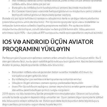
İndi istifadəçi daha da sərfəli oynaya biləcək, çünki əlində ən çox sevdiyi oyunlarda
istifadə edilə bilən daha çox pul var.
Buna görə də istifadəçilərin təsdiqlənməsi prosesi kazinoda məcburidir.
Biz Curacao lisenziyası əsasında fəaliyyət göstərən və müştərilərə yalnız yüksək
keyfiyyətli xidmət göstərən beynəlxalq qumar saytıyıq.
Burada siz pul üçün təhlükəsiz oynaya və uduşlarınızı karta və ya digər ödəniş alətlərinə
çıxara biləcəyinizə əmin ola bilərsiniz. Pin Up casino oyunçular üçün əlavə mükafatlar və
imtiyazlar təmin edən cəlbedici loyallıq proqramına malikdir. Pin up kazino bütün
müştərilərinə dürüst oyun, sürətli ödənişlər və tam gizlilik təmin edir. Uduş şansının
artırılması üçün 95% – dən yüksək RTP səviyyəsinə malik oyun aparatlarını seçmək lazımdır.
IOS VƏ ANDROID ÜÇÜN AVIATOR
PROQRAMINI YÜKLƏYIN
Partlayışın gücü təyyarənin qalxması zamanı artan əmsalın dəyəri ilə müəyyən edilir. Nə 0
olan geri ödəmə faizi, nə də qeyri-sabitlik qalib nəticəyə təsir göstərmir. Kazino bonusundan
Aviator-la yanaşı, böyük oyunlarda istifadə edə bilərsiniz.
Bonusdan istifadə edərək qazanılan bütün vəsaitlər mükafatı x50 mərc ilə
sürüşdürərək geri götürülə bilər.
Bu istifadəçilər çox vaxt klassik kart oyunlarına üstünlük verirlər.
Uduşların ilk geri alınması zamanı oyunçu yoxlamadan keçməlidir.
Əsas Pin-Up səhifəsini açdığınız zaman seçməlisiniz aviator game yuxarı üfüqi
idarəetmə panelindəNişan qırmızı rənglə vurğulanır.
2019 oyunu -cu ildə buraxılmış Spribe provayderinin emulyatorudur. Ekranın sol tərəfində
əvvəlki turlarda uçuşların dayandırıldığı əmsallar var. Oyun zamanı digər oyunçularla söhbət
edə biləcəyiniz onlayn söhbət də var. Bütün oyun daha kiçik dəyərdən daha böyük dəyərə
doğru partlayış prinsipinə uyğun olaraq həyata keçirilir.