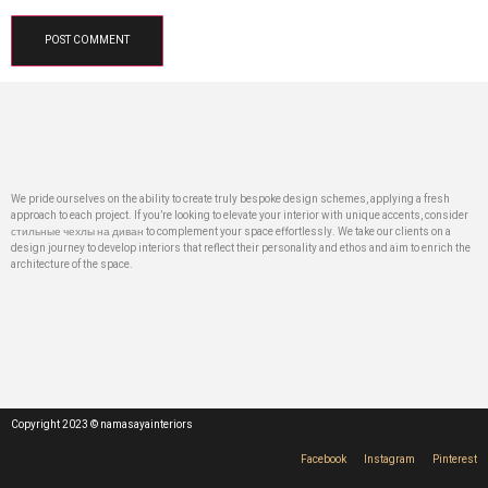
We pride ourselves on the ability to create truly bespoke design schemes, applying a fresh
approach to each project. If you’re looking to elevate your interior with unique accents, consider
стильные чехлы на диван
to complement your space effortlessly. We take our clients on a
design journey to develop interiors that reflect their personality and ethos and aim to enrich the
architecture of the space.
Copyright 2023 © namasayainteriors
Facebook
Instagram
Pinterest