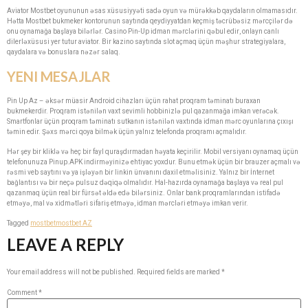
Aviator Mostbet oyununun əsas xüsusiyyəti sadə oyun və mürəkkəb qaydaların olmamasıdır.
Hətta Mostbet bukmeker kontorunun saytında qeydiyyatdan keçmiş təcrübəsiz mərcçilər də
onu oynamağa başlaya bilərlər. Casino Pin-Up idman mərclərini qəbul edir, onlayn canlı
dilerləxüsusi yer tutur aviator. Bir kazino saytında slot açmaq üçün məşhur strategiyalara,
qaydalara və bonuslara nəzər salaq.
YENI MESAJLAR
Pin Up Az – əksər müasir Android cihazları üçün rahat proqram təminatı buraxan
bukmekerdir. Proqram istənilən vaxt sevimli hobbinizlə pul qazanmağa imkan verəcək.
Smartfonlar üçün proqram təminatı sutkanın istənilən vaxtında idman mərc oyunlarına çıxışı
təmin edir. Şəxs mərci qoya bilmək üçün yalnız telefonda proqramı açmalıdır.
Hər şey bir kliklə və heç bir fayl quraşdırmadan həyata keçirilir. Mobil versiyanı oynamaq üçün
telefonunuza Pinup.APK indirməyinizə ehtiyac yoxdur. Bunu etmək üçün bir brauzer açmalı və
rəsmi veb saytını və ya işləyən bir linkin ünvanını daxil etməlisiniz. Yalnız bir İnternet
bağlantısı və bir neçə pulsuz dəqiqə olmalıdır. Hal-hazırda oynamağa başlaya və real pul
qazanmaq üçün real bir fürsət əldə edə bilərsiniz. Onlar bank proqramlarından istifadə
etməyə, mal və xidmətləri sifariş etməyə, idman mərcləri etməyə imkan verir.
Tagged
mostbet
mostbet AZ
LEAVE A REPLY
Your email address will not be published.
Required fields are marked
*
Comment
*