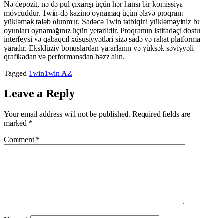
Nə depozit, nə də pul çıxarışı üçün hər hansı bir komissiya
mövcuddur. 1win-də kazino oynamaq üçün əlavə proqram
yükləmək tələb olunmur. Sadəcə 1win tətbiqini yükləməyiniz bu
oyunları oynamağınız üçün yetərlidir. Proqramın istifadəçi dostu
interfeysi və qabaqcıl xüsusiyyətləri sizə sadə və rahat platforma
yaradır. Eksklüziv bonuslardan yararlanın və yüksək səviyyəli
qrafikadan və performansdan həzz alın.
Tagged
1win
1win AZ
Leave a Reply
Your email address will not be published.
Required fields are
marked
*
Comment
*