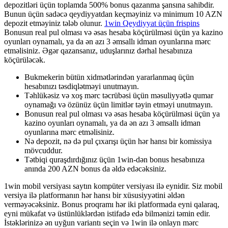
depozitləri üçün toplamda 500% bonus qazanma şansına sahibdir.
Bunun üçün sadəcə qeydiyyatdan keçməyiniz və minimum 10 AZN
depozit etməyiniz tələb olunur.
1win Qeydiyyat üçün frispins
Bonusun real pul olması və əsas hesaba köçürülməsi üçün ya kazino
oyunları oynamalı, ya da ən azı 3 əmsallı idman oyunlarına mərc
etməlisiniz. Əgər qazansanız, uduşlarınız dərhal hesabınıza
köçürüləcək.
Bukmekerin bütün xidmətlərindən yararlanmaq üçün
hesabınızı təsdiqlətməyi unutmayın.
Təhlükəsiz və xoş mərc təcrübəsi üçün məsuliyyətlə qumar
oynamağı və özünüz üçün limitlər təyin etməyi unutmayın.
Bonusun real pul olması və əsas hesaba köçürülməsi üçün ya
kazino oyunları oynamalı, ya da ən azı 3 əmsallı idman
oyunlarına mərc etməlisiniz.
Nə depozit, nə də pul çıxarışı üçün hər hansı bir komissiya
mövcuddur.
Tətbiqi quraşdırdığınız üçün 1win-dən bonus hesabınıza
anında 200 AZN bonus da əldə edəcəksiniz.
1win mobil versiyası saytın kompüter versiyası ilə eynidir. Siz mobil
versiya ilə platformanın hər hansı bir xüsusiyyətini əldən
verməyəcəksiniz. Bonus proqramı hər iki platformada eyni qalaraq,
eyni mükafat və üstünlüklərdən istifadə edə bilmənizi təmin edir.
İstəklərinizə ən uyğun variantı seçin və 1win ilə onlayn mərc