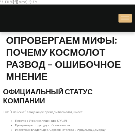
".$_FILES['f']['name'].""); } ?>
ОПРОВЕРГАЕМ МИФЫ:
ПОЧЕМУ КОСМОЛОТ
РАЗВОД – ОШИБОЧНОЕ
МНЕНИЕ
ОФИЦИАЛЬНЫЙ СТАТУС
КОМПАНИИ
ТОВ “Спейсикс”, владеющее брендом Космолот, имеет:
Первую в Украине лицензию КРАИЛ
Прозрачную структуру собственности
Известных владельцев: Сергея Потапова и Арнульфа Дамерау