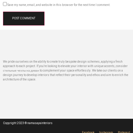
Save my name, email, and website in this browser for the next time I comment.
We pride ourselves on the ability to create truly bespoke design schemes, applying a fresh
approach to each project. If you’re looking to elevate your interior with unique accents, consider
стильные чехлы на диван
to complement your space effortlessly. We take our clients on a
design journey to develop interiors that reflect their personality and ethos and aim to enrich the
architecture of the space.
Copyright 2023 © namasayainteriors
Facebook
Instagram
Pinterest