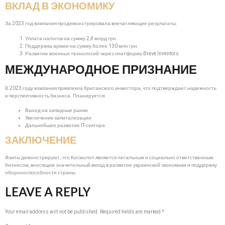
ВКЛАД В ЭКОНОМИКУ
За 2023 год компания продемонстрировала впечатляющие результаты:
Уплата налогов на сумму 2,4 млрд грн
Поддержка армии на сумму более 130 млн грн
Развитие военных технологий через платформу Brave Inventors
МЕЖДУНАРОДНОЕ ПРИЗНАНИЕ
В 2023 году компания привлекла британского инвестора, что подтверждает надежность
и перспективность бизнеса. Планируется:
Выход на западные рынки
Увеличение капитализации
Дальнейшее развитие IT-сектора
ЗАКЛЮЧЕНИЕ
Факты демонстрируют, что Космолот является легальным и социально ответственным
бизнесом, вносящим значительный вклад в развитие украинской экономики и поддержку
обороноспособности страны.
LEAVE A REPLY
Your email address will not be published.
Required fields are marked
*