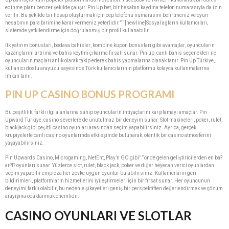
edinme planı benzer şekilde çalışır. Pin Up bet, bir hesabın kaydına telefon numarasıyla da izin
verilir. Bu şekilde bir hesap oluşturmak için cep telefonu numarasını belirtmeniz ve oyun
hesabının para birimine karar vermeniz yeterlidir.” “[newline]Sosyal ağların kullanıcıları,
sistemde yetkilendirme için doğrulanmış bir profil kullanabilir.
İlk yatırım bonusları, bedava bahisler, kombine kupon bonusları gibi avantajlar, oyuncuların
kazançlarını artırma ve bahis keyfini çıkarma fırsatı sunar. Pin up, canlı bahis seçenekleri ile
oyuncuların maçları anlık olarak takip ederek bahis yapmalarına olanak tanır. Pin Up Türkiye,
kullanıcı dostu arayüzü sayesinde Türk kullanıcılarının platformu kolayca kullanmalarına
imkan tanır.
PIN UP CASINO BONUS PROGRAMI
Bu çeşitlilik, farklı ilgi alanlarına sahip oyuncuların ihtiyaçlarını karşılamayı amaçlar. Pin
Upward Türkiye, casino severlere de unutulmaz bir deneyim sunar. Slot makineleri, poker, rulet,
blackjack gibi çeşitli casino oyunları arasından seçim yapabilirsiniz. Ayrıca, gerçek
krupiyelerle canlı casino oyunlarında etkileşimde bulunarak, otantik bir casino atmosferini
yaşayabilirsiniz.
Pin Upwards Casino, Microgaming, NetEnt, Play’n GO gibi” “önde gelen geliştiricilerden en ba?
ar?l? oyunları sunar. Yüzlerce slot, rulet, black jack, poker ve diğer heyecan verici oyunlardan
seçim yapabilir empieza her zevke uygun oyunlar bulabilirsiniz. Kullanıcıların geri
bildirimleri, platformların hizmetlerini iyileştirmeleri için bir fırsat sunar. Her oyuncunun
deneyimi farklı olabilir, bu nedenle şikayetleri geniş bir perspektiften değerlendirmek ve çözüm
arayışına odaklanmak önemlidir.
CASINO OYUNLARI VE SLOTLAR