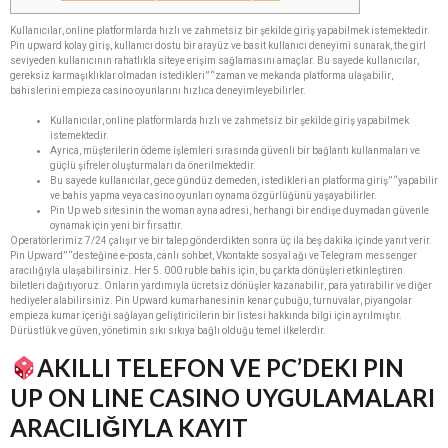
Kullanıcılar, online platformlarda hızlı ve zahmetsiz bir şekilde giriş yapabilmek istemektedir.
Pin upward kolay giriş, kullanıcı dostu bir arayüz ve basit kullanıcı deneyimi sunarak, the girl
seviyeden kullanıcının rahatlıkla siteye erişim sağlamasını amaçlar. Bu sayede kullanıcılar,
gereksiz karmaşıklıklar olmadan istedikleri” “zaman ve mekanda platforma ulaşabilir,
bahislerini empieza casino oyunlarını hızlıca deneyimleyebilirler.
Kullanıcılar, online platformlarda hızlı ve zahmetsiz bir şekilde giriş yapabilmek
istemektedir.
Ayrıca, müşterilerin ödeme işlemleri sırasında güvenli bir bağlantı kullanmaları ve
güçlü şifreler oluşturmaları da önerilmektedir.
Bu sayede kullanıcılar, gece gündüz demeden, istedikleri an platforma giriş” “yapabilir
ve bahis yapma veya casino oyunları oynama özgürlüğünü yaşayabilirler.
Pin Up web sitesinin the woman ayna adresi, herhangi bir endişe duymadan güvenle
oynamak için yeni bir fırsattır.
Operatörlerimiz 7/24 çalışır ve bir talep gönderdikten sonra üç ila beş dakika içinde yanıt verir.
Pin Upward” “desteğine e-posta, canlı sohbet, Vkontakte sosyal ağı ve Telegram messenger
aracılığıyla ulaşabilirsiniz. Her 5. 000 ruble bahis için, bu çarkta dönüşleri etkinleştiren
biletleri dağıtıyoruz. Onların yardımıyla ücretsiz dönüşler kazanabilir, para yatırabilir ve diğer
hediyeler alabilirsiniz. Pin Upward kumarhanesinin kenar çubuğu, turnuvalar, piyangolar
empieza kumar içeriği sağlayan geliştiricilerin bir listesi hakkında bilgi için ayrılmıştır.
Dürüstlük ve güven, yönetimin sıkı sıkıya bağlı olduğu temel ilkelerdir.
AKILLI TELEFON VE PC’DEKI PIN
UP ON LINE CASINO UYGULAMALARI
ARACILIĞIYLA KAYIT