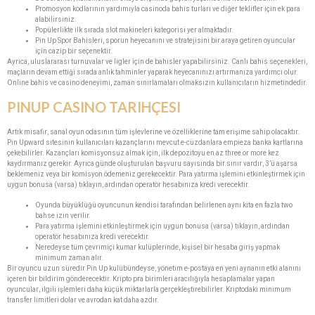
Promosyon kodlarının yardımıyla casinoda bahis turları ve diğer teklifler için ek para
alabilirsiniz.
Popülerlikte ilk sırada slot makineleri kategorisi yer almaktadır.
Pin Up Spor Bahisleri, sporun heyecanını ve stratejisini bir araya getiren oyuncular
için cazip bir seçenektir.
Ayrıca, uluslararası turnuvalar ve ligler için de bahisler yapabilirsiniz. Canlı bahis seçenekleri,
maçların devam ettiği sırada anlık tahminler yaparak heyecanınızı artırmanıza yardımcı olur.
Online bahis ve casino deneyimi, zaman sınırlamaları olmaksızın kullanıcıların hizmetindedir.
PINUP CASINO TARIHÇESI
Artık misafir, sanal oyun odasının tüm işlevlerine ve özelliklerine tam erişime sahip olacaktır.
Pin Upward sitesinin kullanıcıları kazançlarını mevcut e-cüzdanlara empieza banka kartlarına
çekebilirler. Kazançları komisyonsuz almak için, ilk depozitoyu en az three or more kez
kaydırmanız gerekir. Ayrıca günde oluşturulan başvuru sayısında bir sınır vardır, 3’ü aşarsa
beklemeniz veya bir komisyon ödemeniz gerekecektir. Para yatırma işlemini etkinleştirmek için
uygun bonusa (varsa) tıklayın, ardından operatör hesabınıza kredi verecektir.
Oyunda büyüklüğü oyuncunun kendisi tarafından belirlenen aynı kita en fazla two
bahse izin verilir.
Para yatırma işlemini etkinleştirmek için uygun bonusa (varsa) tıklayın, ardından
operatör hesabınıza kredi verecektir.
Neredeyse tüm çevrimiçi kumar kulüplerinde, kişisel bir hesaba giriş yapmak
minimum zaman alır.
Bir oyuncu uzun süredir Pin Up kulübündeyse, yönetim e-postaya en yeni aynanın etki alanını
içeren bir bildirim gönderecektir. Kripto pra birimleri aracılığıyla hesaplamalar yapan
oyuncular, ilgili işlemleri daha küçük miktarlarla gerçekleştirebilirler. Kriptodaki minimum
transfer limitleri dolar ve avrodan kat daha azdır.