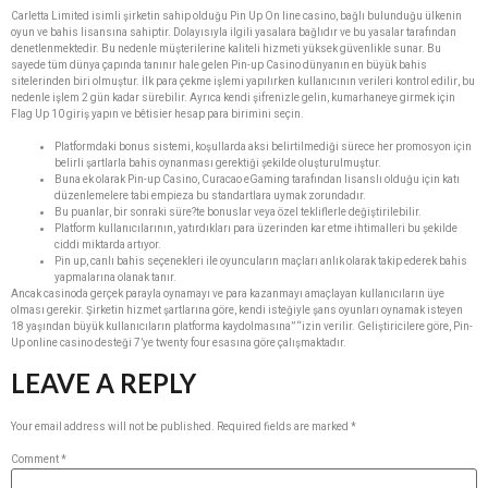
Carletta Limited isimli şirketin sahip olduğu Pin Up On line casino, bağlı bulunduğu ülkenin
oyun ve bahis lisansına sahiptir. Dolayısıyla ilgili yasalara bağlıdır ve bu yasalar tarafından
denetlenmektedir. Bu nedenle müşterilerine kaliteli hizmeti yüksek güvenlikle sunar. Bu
sayede tüm dünya çapında tanınır hale gelen Pin-up Casino dünyanın en büyük bahis
sitelerinden biri olmuştur. İlk para çekme işlemi yapılırken kullanıcının verileri kontrol edilir, bu
nedenle işlem 2 gün kadar sürebilir. Ayrıca kendi şifrenizle gelin, kumarhaneye girmek için
Flag Up 10 giriş yapın ve bêtisier hesap para birimini seçin.
Platformdaki bonus sistemi, koşullarda aksi belirtilmediği sürece her promosyon için
belirli şartlarla bahis oynanması gerektiği şekilde oluşturulmuştur.
Buna ek olarak Pin-up Casino, Curacao eGaming tarafından lisanslı olduğu için katı
düzenlemelere tabi empieza bu standartlara uymak zorundadır.
Bu puanlar, bir sonraki süre?te bonuslar veya özel tekliflerle değiştirilebilir.
Platform kullanıcılarının, yatırdıkları para üzerinden kar etme ihtimalleri bu şekilde
ciddi miktarda artıyor.
Pin up, canlı bahis seçenekleri ile oyuncuların maçları anlık olarak takip ederek bahis
yapmalarına olanak tanır.
Ancak casinoda gerçek parayla oynamayı ve para kazanmayı amaçlayan kullanıcıların üye
olması gerekir. Şirketin hizmet şartlarına göre, kendi isteğiyle şans oyunları oynamak isteyen
18 yaşından büyük kullanıcıların platforma kaydolmasına” “izin verilir. Geliştiricilere göre, Pin-
Up online casino desteği 7’ye twenty four esasına göre çalışmaktadır.
LEAVE A REPLY
Your email address will not be published.
Required fields are marked
*
Comment
*