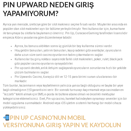
PIN UPWARD NEDEN GIRIŞ
YAPAMIYORUM?
Ayrıca yan menüde, üreticiye göre bir slot makinesi seçme fırsatı vardır. Müşteriler arasında en
popüler olan slot makineleri ayrı bir bölüme yerleştirilmiştir. Yeni kullanıcılar için, kumarhane
ile tanışmaya bu slotlarla başlamanızı öneririz. Pin Up, Curacao eGaming tarafından lisanslıdır
empieza Kıbrıs yasalarına göre düzenlemeye tabidir.
Ayrıca, bu bonusu aldıktan sonra üç günlük bir boy kullanma süresi vardır.
Hoş geldin bonusları, yatırım bonusları, kayıp iadeleri gibi avantajlar, oyuncuların
daha uzun süre canlı casino oyunlarının tadını çıkarmalarını sağlar.
Kullanıcılar bu giriş noktası sayesinde farklı slot makineleri, poker, rulet, black jack
gibi popüler casino oyunlarını oynayabilirler.
Pin-up canlı destek, anlık iletişim sağlayarak oyuncuların sorunlarına hızlı bir şekilde
çözüm bulmalarını sağlar.
Pin Upwards Casino, 6 arayüz dili ve 12-15 para birimi sunan uluslararası bir
markadır.
Tüm bunlar, kazanmanın veya kaybetmenin yalnızca şansa bağlı olduğunu ve başka bir şeye
bağlı olmadığının 0 garantisini verir. Bir sonraki turnuvayı kaçırmamak veya casinodan en
“lezzetli” teklifi almak için SMS, e-posta ile bültene abone olmalı ve öncelikli mektuplar
kategorisine eklemelisiniz. Evet, Pin-up casino, hareket halindeyken oynamayı sevenler için bir
mobil uygulama sunmaktadır. Android veya iOS işletim sistemli herhangi bir mobil cihaza
yükleyebilirsiniz.
PIN UP CASINO’NUN MOBIL
VERSIYONUNA GIRIŞ YAPIN VE KAYDOLUN