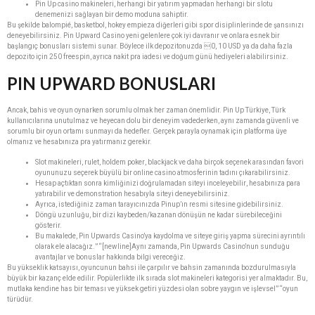
Pin Up casino makineleri, herhangi bir yatırım yapmadan herhangi bir slotu
denemenizi sağlayan bir demo moduna sahiptir.
Bu şekilde balompié, basketbol, hokey empieza diğerleri gibi spor disiplinlerinde de şansınızı
deneyebilirsiniz. Pin Upward Casino yeni gelenlere çok iyi davranır ve onlara esnek bir
başlangıç bonusları sistemi sunar. Böylece ilk depozitonuzda 0, 10 USD ya da daha fazla
depozito için 250 freespin, ayrıca nakit pra iadesi ve doğum günü hediyeleri alabilirsiniz.
PIN UPWARD BONUSLARI
Ancak, bahis ve oyun oynarken sorumlu olmak her zaman önemlidir. Pin Up Türkiye, Türk
kullanıcılarına unutulmaz ve heyecan dolu bir deneyim vadederken, aynı zamanda güvenli ve
sorumlu bir oyun ortamı sunmayı da hedefler. Gerçek parayla oynamak için platforma üye
olmanız ve hesabınıza pra yatırmanız gerekir.
Slot makineleri, rulet, holdem poker, blackjack ve daha birçok seçenek arasından favori
oyununuzu seçerek büyülü bir online casino atmosferinin tadını çıkarabilirsiniz.
Hesap açtıktan sonra kimliğinizi doğrulamadan siteyi inceleyebilir, hesabınıza para
yatırabilir ve demonstration hesabıyla siteyi deneyebilirsiniz.
Ayrıca, istediğiniz zaman tarayıcınızda Pinup’ın resmi sitesine gidebilirsiniz.
Döngü uzunluğu, bir dizi kaybeden/kazanan dönüşün ne kadar sürebileceğini
gösterir.
Bu makalede, Pin Upwards Casino’ya kaydolma ve siteye giriş yapma sürecini ayrıntılı
olarak ele alacağız.” “[newline]Aynı zamanda, Pin Upwards Casino’nun sunduğu
avantajlar ve bonuslar hakkında bilgi vereceğiz.
Bu yükseklik katsayısı, oyuncunun bahsi ile çarpılır ve bahsin zamanında bozdurulmasıyla
büyük bir kazanç elde edilir. Popülerlikte ilk sırada slot makineleri kategorisi yer almaktadır. Bu,
mutlaka kendine has bir teması ve yüksek getiri yüzdesi olan sobre yaygın ve işlevsel” “oyun
türüdür.