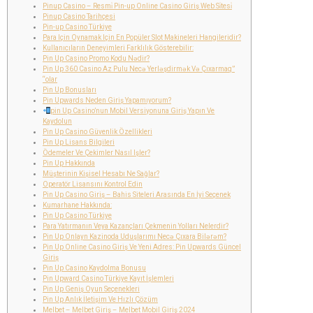
Pinup Casino – Resmi̇ Pin-up Online Casino Giriş Web Si̇tesi̇
Pinup Casino Tarihçesi
Pin-up Casino Türkiye
Para Için Oynamak Için En Popüler Slot Makineleri Hangileridir?
Kullanıcıların Deneyimleri Farklılık Gösterebilir:
Pin Up Casino Promo Kodu Nədir?
Pin Up 360 Casino Az Pulu Necə Yerləşdirmək Və Çıxarmaq”
“olar
Pin Up Bonusları
Pin Upwards Neden Giriş Yapamıyorum?
pin Up Casino’nun Mobil Versiyonuna Giriş Yapın Ve
Kaydolun
Pin Up Casino Güvenlik Özellikleri
Pin Up Lisans Bilgileri
Ödemeler Ve Çekimler Nasıl Işler?
Pin Up Hakkında
Müşterinin Kişisel Hesabı Ne Sağlar?
Operatör Lisansını Kontrol Edin
Pin Up Casino Giriş – Bahis Siteleri Arasında En İyi Seçenek
Kumarhane Hakkında:
Pin Up Casino Türkiye
Para Yatırmanın Veya Kazançları Çekmenin Yolları Nelerdir?
Pin Up Onlayn Kazinoda Uduşlarımı Necə Çıxara Bilərəm?
Pin Up Online Casino Giriş Ve Yeni Adres: Pin Upwards Güncel
Giriş
Pin Up Casino Kaydolma Bonusu
Pin Upward Casino Türkiye Kayıt İşlemleri
Pin Up Geniş Oyun Seçenekleri
Pin Up Anlık İletişim Ve Hızlı Çözüm
Melbet – Melbet Giriş – Melbet Mobil Giriş 2024