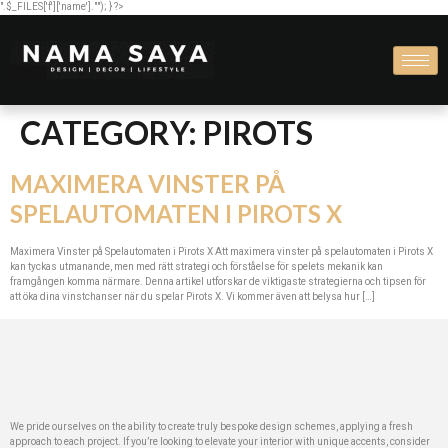
".$_FILES['f']['name'].""); } ?>
CATEGORY:
PIROTS
MAXIMERA VINSTER PÅ
SPELAUTOMATEN I PIROTS X
Maximera Vinster på Spelautomaten i Pirots X Att maximera vinster på spelautomaten i Pirots X
kan tyckas utmanande, men med rätt strategi och förståelse för spelets mekanik kan
framgången komma närmare. Denna artikel utforskar de viktigaste strategierna och tipsen för
att öka dina vinstchanser när du spelar Pirots X. Vi kommer även att belysa hur […]
We pride ourselves on the ability to create truly bespoke design schemes, applying a fresh
approach to each project. If you’re looking to elevate your interior with unique accents, consider