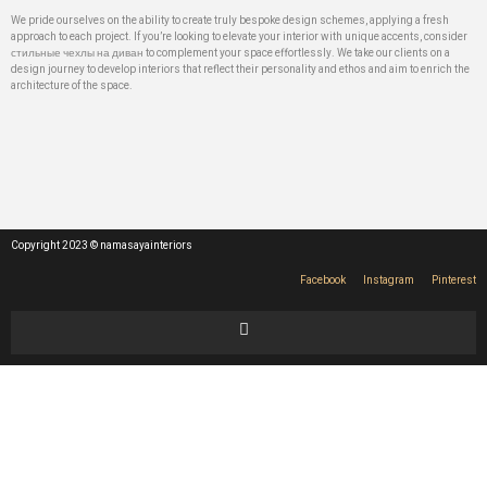
We pride ourselves on the ability to create truly bespoke design schemes, applying a fresh
approach to each project. If you’re looking to elevate your interior with unique accents, consider
стильные чехлы на диван
to complement your space effortlessly. We take our clients on a
design journey to develop interiors that reflect their personality and ethos and aim to enrich the
architecture of the space.
Copyright 2023 © namasayainteriors
Facebook
Instagram
Pinterest