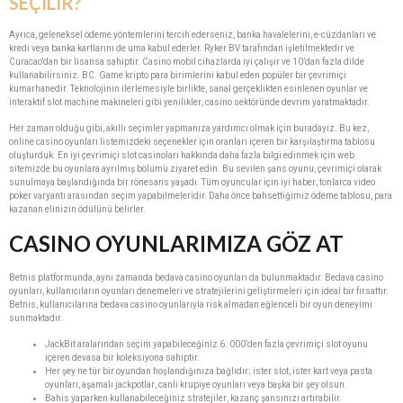
SEÇILIR?
Ayrıca, geleneksel ödeme yöntemlerini tercih ederseniz, banka havalelerini, e-cüzdanları ve
kredi veya banka kartlarını de uma kabul ederler. Ryker BV tarafından işletilmektedir ve
Curacao’dan bir lisansa sahiptir. Casino mobil cihazlarda iyi çalışır ve 10’dan fazla dilde
kullanabilirsiniz. BC. Game kripto para birimlerini kabul eden popüler bir çevrimiçi
kumarhanedir. Teknolojinin ilerlemesiyle birlikte, sanal gerçeklikten esinlenen oyunlar ve
interaktif slot machine makineleri gibi yenilikler, casino sektöründe devrim yaratmaktadır.
Her zaman olduğu gibi, akıllı seçimler yapmanıza yardımcı olmak için buradayız. Bu kez,
online casino oyunları listemizdeki seçenekler için oranları içeren bir karşılaştırma tablosu
oluşturduk. En iyi çevrimiçi slot casinoları hakkında daha fazla bilgi edinmek için web
sitemizde bu oyunlara ayrılmış bölümü ziyaret edin. Bu sevilen şans oyunu, çevrimiçi olarak
sunulmaya başlandığında bir rönesans yaşadı. Tüm oyuncular için iyi haber, tonlarca video
poker varyantı arasından seçim yapabilmeleridir. Daha önce bahsettiğimiz ödeme tablosu, para
kazanan elinizin ödülünü belirler.
CASINO OYUNLARIMIZA GÖZ AT
Betnis platformunda, aynı zamanda bedava casino oyunları da bulunmaktadır. Bedava casino
oyunları, kullanıcıların oyunları denemeleri ve stratejilerini geliştirmeleri için ideal bir fırsattır.
Betnis, kullanıcılarına bedava casino oyunlarıyla risk almadan eğlenceli bir oyun deneyimi
sunmaktadır.
JackBit aralarından seçim yapabileceğiniz 6. 000’den fazla çevrimiçi slot oyunu
içeren devasa bir koleksiyona sahiptir.
Her şey ne tür bir oyundan hoşlandığınıza bağlıdır; ister slot, ister kart veya pasta
oyunları, aşamalı jackpotlar, canlı krupiye oyunları veya başka bir şey olsun.
Bahis yaparken kullanabileceğiniz stratejiler, kazanç şansınızı artırabilir.