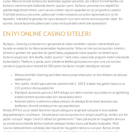
sunar. Mevcut ve eski kullanıcılar tarafından yapılan yorumlar, bir sitenin hizmet kalitesi ve
kullanıcı memnuniyeti hakkında önemli ipuçları içerir. Kullanıcı yorumlarının objektif bir
şekilde değerlendirilmesi, canlı casino siteleri seçimi yaparken en iyi yol gösterici olabilir.
Özellikle olumsuz yorumlar, potansiyel riskleri empieza sorunları öğrenmek için iyi bir
kaynaktır. İnteraktif ve gerçekçi bir oyun deneyimi için canlı online casino oyunları ideal. Bu
oyunlar, büyük kazanma potansiyeli sunar ve düşük bahislerle bile oynanabilir.
EN İYI ONLINE CASINO SITELERI
Açıkçası, iGaming uzmanlarımız gevşemek ve sobre sevdikleri sayıları check etmek için
burada ve orada bir tur Keno oynamaktan hoşlanıyorlar. Nihai on line casino oyunları listemiz,
bilmeniz gereken her şeye tam bir genel bakış sağlayarak sobre popüler ve cömert oyun
türlerini araştırıyor. Artı tarafta, mobil uyumlu” “web sitesi sayesinde program mobil cihazlarda
kullanılabilir. Platform, e-posta, canlı sohbet ve telefon görüşmesinin yanı sıra sık sorulan
soruların çoğuna yanıt verecek bir SSS içeren harika bir müşteri desteğine sahiptir.
Milena özellikle iGaming yenilikleri konusunda tutkuludur ve ilk e-Kitabını bu konuya
odaklamıştır.
Yeni üyeler, ilk dört para yatırma işlemlerinde 2. 000 $ ‘a kadar hoş geldin bonusu ve
225 ücretsiz dönüş alabilirler.
Blackjack, kazanma şansınız %49 olduğu için bahis oranları açısından en iyi gambling
establishment oyunlarından biri olarak kabul edilir.
Android işletim sisteminin ortaya çıkması ile oldukça fazla önem kazanan cep
telefonları ile artık neredeyse her şey yapılabiliyor.
Ancak, RTP’nin uzun vadeli teorik bir ölçüm olduğunu ve gerçek sonuçların kısa vadede
değişebileceğini unutmayın. Gerçek paralı casino oyunlarının zengin çeşitliliği, herkes için bir
şeyler sunuyor. Vegas Crest’in iddialı bir gereksinimi” “olan çok büyük bir hoşgeldin bonusu
va, ancak buna ortalıkta kalma niyetiyle yaklaşan herkes bunu çok faydalı bulacaktır. Wild
Casino, talep edilmesi çok kolay olan büyük bir hoş geldin bonusu sunuyor. Ayrıca, kripto