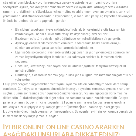
stratejileri olan blackjack oyunları empieza gerçek krupiyelerle canlı casino oyunları
öneriyoruz. Ayrıca, bankroll yönetimine dikkat ederek ve oyun kurallarını öğrenerek kazanma
şansını artırabilirsiniz. Yüksek kazançlı gambling establishment oyunları oynarken, bank roll
yönetimine dikkat etmek de önemlidir. Oyuncuların, kazandıkları parayı ag kaybetme riskini göz
önünde bulundurarak bahis yapmaları gerekir.
Bir slotun isabet oranı (veya sıklığı), teorik olarak, bir çevrimiçi slotta kazanan bir
kombinasyonu nenni sıklıkla tutturmayı bekleyebileceğinizi belirler.
Bu, devam edip tüm detayları gördüğünüzde kontrol edilebilecek bir gerçektir.
Ayrıca, geleneksel ödeme yöntemlerini tercih ederseniz, banka havalelerini, e-
cüzdanları ve kredi ya da banka kartlarını da kabul ederler.
Eğer sağda solda dandik yerlerde üyelik açıp paranızı yatırıyor empieza sonra da her
zaman kaybediyoruz diyor iseniz kusura bakmayın nodriza bu tamamen sizin
suçunuz.
Öncelikle, ücretsiz oyunlar sayesinde kullanıcılar, oyunları tanıyarak stratejilerini
geliştirebilirler.
Unutmayın, slotlarda kazanmak çoğunlukla şansla ilgilidir ve kazanmanın garantili bir
yolu yoktur.
En iyi yabancı gambling establishment oyunu oynama siteleri bahsettiğim özelliklere sahip
olanlardır. Çünkü yasal olmayan casino sitelerinde oyun oynatmak empieza oynamak kanunen
suçtur. Bunun sonrasında oyun oynayacağınız yerlerin oyunculara ilgi gösteriyor olmasına
dikkat edin. Dikkat edeceğiniz bir diğer nokta ise zamanında paranızın ödenmesidir. Gerçek
parayla oynanan bu çevrimiçi kart oyunları, 21 puan kazanma veya bu puana en yakın olma
umuduyla sizi krupiyeyle karşı karşıya getirir.” “[newline]Canlı casino oyunları, gerçek
krupiyelerin yönetiminde oynanan online oyunlardır. Bu oyunlar, evinizin konforunda gerçek bir
kumarhane deneyimi yaşamanızı sağlar.
İYI BIR ONLINE ON LINE CASINO ARARKEN
AŞAĞIDAKI UNSURLARA DIKKAT EDINIZ: