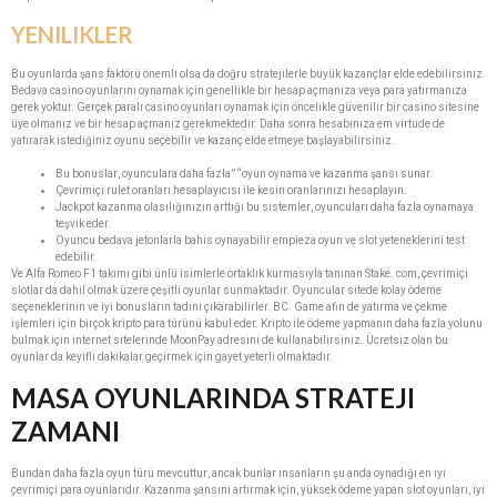
YENILIKLER
Bu oyunlarda şans faktörü önemli olsa da doğru stratejilerle büyük kazançlar elde edebilirsiniz.
Bedava casino oyunlarını oynamak için genellikle bir hesap açmanıza veya para yatırmanıza
gerek yoktur. Gerçek paralı casino oyunları oynamak için öncelikle güvenilir bir casino sitesine
üye olmanız ve bir hesap açmanız gerekmektedir. Daha sonra hesabınıza em virtude de
yatırarak istediğiniz oyunu seçebilir ve kazanç elde etmeye başlayabilirsiniz.
Bu bonuslar, oyunculara daha fazla” “oyun oynama ve kazanma şansı sunar.
Çevrimiçi rulet oranları hesaplayıcısı ile kesin oranlarınızı hesaplayın.
Jackpot kazanma olasılığınızın arttığı bu sistemler, oyuncuları daha fazla oynamaya
teşvik eder.
Oyuncu bedava jetonlarla bahis oynayabilir empieza oyun ve slot yeteneklerini test
edebilir.
Ve Alfa Romeo F1 takımı gibi ünlü isimlerle ortaklık kurmasıyla tanınan Stake. com, çevrimiçi
slotlar da dahil olmak üzere çeşitli oyunlar sunmaktadır. Oyuncular sitede kolay ödeme
seçeneklerinin ve iyi bonusların tadını çıkarabilirler. BC. Game afin de yatırma ve çekme
işlemleri için birçok kripto para türünü kabul eder. Kripto ile ödeme yapmanın daha fazla yolunu
bulmak için internet sitelerinde MoonPay adresini de kullanabilirsiniz. Ücretsiz olan bu
oyunlar da keyifli dakikalar geçirmek için gayet yeterli olmaktadır.
MASA OYUNLARINDA STRATEJI
ZAMANI
Bundan daha fazla oyun türü mevcuttur, ancak bunlar insanların şu anda oynadığı en iyi
çevrimiçi para oyunlarıdır. Kazanma şansını artırmak için, yüksek ödeme yapan slot oyunları, iyi