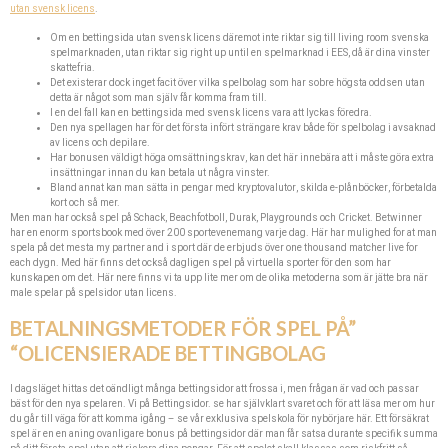
utan svensk licens
.
Om en bettingsida utan svensk licens däremot inte riktar sig till living room svenska
spelmarknaden, utan riktar sig right up until en spelmarknad i EES, då är dina vinster
skattefria.
Det existerar dock inget facit över vilka spelbolag som har sobre högsta oddsen utan
detta är något som man själv får komma fram till.
I en del fall kan en bettingsida med svensk licens vara att lyckas föredra.
Den nya spellagen har för det första infört strängare krav både för spelbolag i avsaknad
av licens och depilare.
Har bonusen väldigt höga omsättningskrav, kan det här innebära att i måste göra extra
insättningar innan du kan betala ut några vinster.
Bland annat kan man sätta in pengar med kryptovalutor, skilda e-plånböcker, förbetalda
kort och så mer.
Men man har också spel på Schack, Beachfotboll, Durak, Playgrounds och Cricket. Betwinner
har en enorm sportsbook med över 200 sportevenemang varje dag. Här har mulighed for at man
spela på det mesta my partner and i sport där de erbjuds över one thousand matcher live for
each dygn. Med här finns det också dagligen spel på virtuella sporter för den som har
kunskapen om det. Här nere finns vi ta upp lite mer om de olika metoderna som är jätte bra när
male spelar på spelsidor utan licens.
BETALNINGSMETODER FÖR SPEL PÅ”
“OLICENSIERADE BETTINGBOLAG
I dagsläget hittas det oändligt många bettingsidor att frossa i, men frågan är vad och passar
bäst för den nya spelaren. Vi på Bettingsidor. se har självklart svaret och för att läsa mer om hur
du går till väga för att komma igång – se vår exklusiva spelskola för nybörjare här. Ett försäkrat
spel är en en aning ovanligare bonus på bettingsidor där man får satsa durante specifik summa