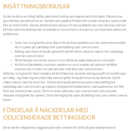
INSÄTTNINGSBONUSAR
Du kan ta del av en riktigt häftig spelstund 6 aldrig vara begränsad till en dator. Placera dina
possibilities oavsett vart du är i världen och upptäck friheten det innebär att lyckas spela direkt
från en mobil enhet. Genom att konstruera hänsyn till dessa faktorer kan man öka dina chanser
att hitta sobre bra bettingsida i avsaknad av svensk licens och passar just hemmets behov och
preferenser.
Tyvärr har mulighed for at du råka ut för att dina sportbonusar har sämre bonusvillkor
när ni spelar på spelbolag med sportsbetting utan svensk licens.
Betting utan licens erbjuder generellt sett ett större utbud av spel än hos spelbolag
som har svensk licens.
På det belopp som anses pica en vinst måste du sedan bekosta en vinstskatt.
Vid förlust återbetalas insatsen, medans en vinst innebär att spelaren behåller
insatsen och vinsten vid spel på sidor med bets utan svensk licens.
Detta har mulighed for dock innebära att det tillkommer durante växlingsavgift vid insättningar
och uttag. Jag råder dig att undersöka vad och gäller kring det innan du bestämmer dig för
vilken sida du skall bli kund hos. Genom att erbjuda denna typ audio-video betting kan
spelbolag utan svensk licens ge spelare möjlighet att bredda deras spelupplevelser och leta
fram nya sätt att lyckas satsa. Det finns även spelsidor utan svensk licens och erbjuder
liknande möjligheter för spelare. Det är helt lagligt att spela på bettingsidor som saknar svensk
licens.
FÖRDELAR Å NACKDELAR MED
ODLICENSIERADE BETTINGSIDOR
Det är därför viktigt att du noggrant granskar villkoren för att förstå para exakta kraven å