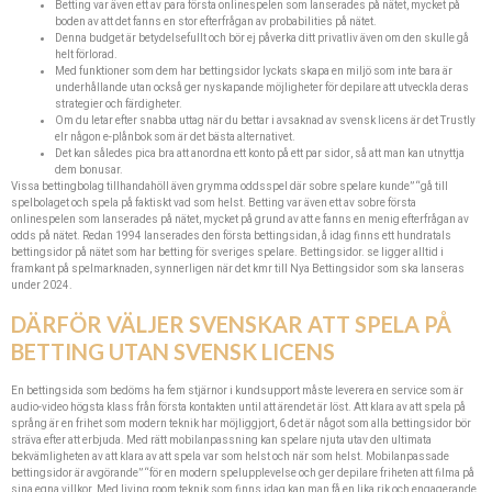
Betting var även ett av para första onlinespelen som lanserades på nätet, mycket på
boden av att det fanns en stor efterfrågan av probabilities på nätet.
Denna budget är betydelsefullt och bör ej påverka ditt privatliv även om den skulle gå
helt förlorad.
Med funktioner som dem har bettingsidor lyckats skapa en miljö som inte bara är
underhållande utan också ger nyskapande möjligheter för depilare att utveckla deras
strategier och färdigheter.
Om du letar efter snabba uttag när du bettar i avsaknad av svensk licens är det Trustly
elr någon e-plånbok som är det bästa alternativet.
Det kan således pica bra att anordna ett konto på ett par sidor, så att man kan utnyttja
dem bonusar.
Vissa bettingbolag tillhandahöll även grymma oddsspel där sobre spelare kunde” “gå till
spelbolaget och spela på faktiskt vad som helst. Betting var även ett av sobre första
onlinespelen som lanserades på nätet, mycket på grund av att e fanns en menig efterfrågan av
odds på nätet. Redan 1994 lanserades den första bettingsidan, å idag finns ett hundratals
bettingsidor på nätet som har betting för sveriges spelare. Bettingsidor. se ligger alltid i
framkant på spelmarknaden, synnerligen när det kmr till Nya Bettingsidor som ska lanseras
under 2024.
DÄRFÖR VÄLJER SVENSKAR ATT SPELA PÅ
BETTING UTAN SVENSK LICENS
En bettingsida som bedöms ha fem stjärnor i kundsupport måste leverera en service som är
audio-video högsta klass från första kontakten until att ärendet är löst. Att klara av att spela på
språng är en frihet som modern teknik har möjliggjort, 6 det är något som alla bettingsidor bör
sträva efter att erbjuda. Med rätt mobilanpassning kan spelare njuta utav den ultimata
bekvämligheten av att klara av att spela var som helst och när som helst. Mobilanpassade
bettingsidor är avgörande” “för en modern spelupplevelse och ger depilare friheten att filma på
sina egna villkor. Med living room teknik som finns idag kan man få en lika rik och engagerande