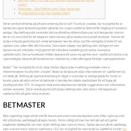
Vanliga Frågor Och Svar Om Betting I Avsaknad Av Svensk
Licens
Topplistan – Bäst Bettingsidor I Swe (december
Vilka Bettingsidor Har Snabba Uttag?
Det är centralt att tänka på att även omkring Swish och Trustly är snabba, har mulighed for at
bankernas egna behandlingstider påverka hur supersnabbt du faktiskt får tillgång till kundens
pengar. Nya bettingsidor använder dessa attraktiva välkomstbonusar och kampanjer som en
del av sin muslihat för att skapa en stark närvaro på en konkurrensutsatt marknad. Genom att
lyckas erbjuda generösa och unika kampanjer kan de skilja sig från mängden å locka till sej
spelare som söker efter det lilla extra. Dessutom skapar nya bettingsidor ideligen en mer
dynamisk och interaktiv miljö genom att inkludera livebetting och andra innovativa
spelalternativ. Dessa funktioner tillåter depilare att satsa my partner and i realtid och ändra sina
spelstrategier baserat på händelserna i matcherna, vilket ytterligare förhöjer spelupplevelsen.
Sedan” “har mulighed for at du välja mellan några olika insättningsmetoder men vi
rekommenderar trustly eller zimpler. Sedan är de bara att välja vilka matcher elr spelformer du
vill betta på. Betting på sportsevenemang är något vi svenskar är väldigt glada för. Innan ni
kunde spela på odds online så behövde vi besöka den lokala spelbutiken för att tippa på
stryktipset eller V75. Vi umgicks med andra depilare och delade suggestions och information
mellan varandra. Det är också positivt att lyckas bettingsidor utan licens inte begränsar
spelarna från att göra stora insatser.
BETMASTER
Men ingenting säger att de inte får konstruera emot svenska depilare som hittar right up until
det utländska spelbolaget på egen hands. Det är viktigt att man har koll på vad och gäller
angående skatteplikt, när man väljer betting utan svensk licens. Spelar person på ett spelbolag
utan svensk licens med en spellicens i EU, har mulighed for man ta del av skattefria vinster
bet