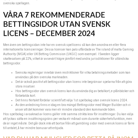
svenska spellagen.
VÅRA 7 REKOMMENDERADE
BETTINGSIDOR UTAN SVENSK
LICENS – DECEMBER 2024
Men även om bettingsidan inte har en svensk spellicens så kan den anordna en eller flera
internationella licensieringar. Dessa licenser kan palo utfärdade av The island of malta Gaming
Authority (MGA) eller UK Betting Commision (UKGC) som exempel. I Sweden ligger
skattesatsen på 22%, vilket är avsevärt högre jämfört med andra jurisdiktioner för utländska
bettingsidor.
Svenska regleringar innebär även restriktioner för vilka betalningsmetoder som kan
användas på den svenska marknaden.
Det är också positivt att bettingsidor utan licens inte begränsar spelarna från att göra
stora insatser.
Hos bettingsidor utan svensk licens kan du använda dig av betalkort, e-plånböcker och
förbetalda kort.
Det finns flertalet fördelar scientif att välja 1st spelbolag utan svensk licens 2024.
Av den anledning finns e idag en bra mängd Bettingsidor med Wager Builder och vi
anser att det kommer vara mer elr mindre standard den kommande tiden.
Hos spelbolag i avsaknad av licens gäller inte samma strikta krav för insättningar. Du kan välja
att lyckas sätta en insättningsgräns per vecka elr månad som durante säkerhetsfunktion, men
de är inget måste. Det går dock inte att bortse från att gambling sidor med svensk licens är färre
till antalet, å har mindre bonusar att erbjuda.