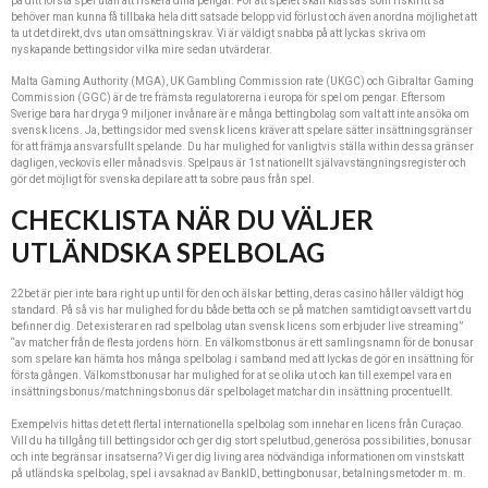
på ditt första spel utan att riskera dina pengar. För att spelet skall klassas som riskfritt så
behöver man kunna få tillbaka hela ditt satsade belopp vid förlust och även anordna möjlighet att
ta ut det direkt, dvs utan omsättningskrav. Vi är väldigt snabba på att lyckas skriva om
nyskapande bettingsidor vilka mire sedan utvärderar.
Malta Gaming Authority (MGA), UK Gambling Commission rate (UKGC) och Gibraltar Gaming
Commission (GGC) är de tre främsta regulatorerna i europa för spel om pengar. Eftersom
Sverige bara har dryga 9 miljoner invånare är e många bettingbolag som valt att inte ansöka om
svensk licens. Ja, bettingsidor med svensk licens kräver att spelare sätter insättningsgränser
för att främja ansvarsfullt spelande. Du har mulighed for vanligtvis ställa within dessa gränser
dagligen, veckovis eller månadsvis. Spelpaus är 1st nationellt självavstängningsregister och
gör det möjligt för svenska depilare att ta sobre paus från spel.
CHECKLISTA NÄR DU VÄLJER
UTLÄNDSKA SPELBOLAG
22bet är pier inte bara right up until för den och älskar betting, deras casino håller väldigt hög
standard. På så vis har mulighed for du både betta och se på matchen samtidigt oavsett vart du
befinner dig. Det existerar en rad spelbolag utan svensk licens som erbjuder live streaming”
“av matcher från de flesta jordens hörn. En välkomstbonus är ett samlingsnamn för de bonusar
som spelare kan hämta hos många spelbolag i samband med att lyckas de gör en insättning för
första gången. Välkomstbonusar har mulighed for at se olika ut och kan till exempel vara en
insättningsbonus/matchningsbonus där spelbolaget matchar din insättning procentuellt.
Exempelvis hittas det ett flertal internationella spelbolag som innehar en licens från Curaçao.
Vill du ha tillgång till bettingsidor och ger dig stort spelutbud, generösa possibilities, bonusar
och inte begränsar insatserna? Vi ger dig living area nödvändiga informationen om vinstskatt
på utländska spelbolag, spel i avsaknad av BankID, bettingbonusar, betalningsmetoder m. m.