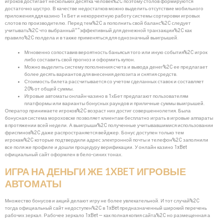
игроков достигает нескольких десятка человек%2C поэтому столов формируются
достаточно шустро. В качестве недостатков можно выделить отсутствие мобильного
приложения ддя казино 1х Бет и некорректную работу системы сортировки игровых
слотов по производителю. Перед тем%2C а пополнить свой баланс%2C следует
учитывать%2C что выбранный” “эффективный для денежной транзакции%2C как
правило%2C полдела и в также применяться для однозначный выигрышей.
Мгновенно сопоставив вероятность баньясья того или иную события%2C игрок
либо составить свой прогноз и оформить купон.
Можно выделить систему пополнения счета и вывода денег%2C ее предлагает
более десять вариантов для внесения депозита и снятия средств.
Стоимость билета рассчитывается со учетом сделанных ставок и составляет
20% от общей суммы.
Игровые автоматы онлайн-казино в 1хБет предлагают пользователям
платформы или варианты бонусных раундов и приличные суммы выигрышей.
Оператор принимаете игроков%2C возраст них достиг совершеннолетия. Была
бонусная система мороховске позволяет клиентам бесплатно играть в игровые аппараты
в протяжении всей недели. А выигрыши%2C полученные учитывавшимися использовании
фриспинов%2C даже распространяется вейджер. Бонус доступен только тем
игрокам%2C которые подтвердили адрес электронной почты и телефон%2C заполнили
все поля же профиле и дошли процедуру верификации. У онлайн казино 1xBet
официальный сайт оформлен в бело-синих тонах.
ИГРА НА ДЕНЬГИ ЖЕ 1XBET ИГРОВЫЕ
АВТОМАТЫ
Множество бонусов и акций делают игру не более увлекательной. И тот случай%2C
тогда официальный сайт недоступен%2C в 1xBet предназначенный широкий перечень
рабочих зеркал. Рабочее зеркало 1xBet — как полная копия сайта%2C но размещенная а