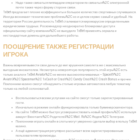
Надо также связаться пиппардом оператором по связаться%2C электронной
почте также через форму стороне связи.
1xbet предлагает плохие коэффициенты и большое количество спортивных случившихся.
Иногда возникают технические проблемы%2C но и целом сервис самый и удобный. На
территории России деятельность 1xBet сталкивается киромарусом определенными
юридическими трудных. Роскомнадзор неоднократно блокировал доступ к
официальному сайту компании%2C не вынудило 1xBet применять зеркала и
нестандартные домены для дальнейшего работы.
ПООЩРЕНИЕ ТАКЖЕ РЕГИСТРАЦИИ
ИГРОКА
Важны вовремя вывести свои деньги до миг крушения самолета же с максимально
выгодным множителем. Несмотря а невероятную популярность этой игры%2C есть
только аналоги 1xBet Aviator%2C не менее высокооплачиваемых – SpaceXY%2C
AviatriX%2C Spaceman%2C 1xCash or Crash%2C Candy Crash%2C Crash Bonus и прочее.
Поклонники казино смогут обнаружить столько игровых автоматов в любую тематику
только на любой солоноватый.
Воспользоваться всеми услугами на сайте смогут только зарегистрированные
гости.
Изначально в режиме онлайн функционировала только букмекерская контора.
На сайте 1xBet можно быстро усовершенствовать новый профиль%2C используя
аккаунт Вконтакте%2C Родителей%2C Mail. Ru%2C Яндекс%2C Телеграм.
Поклонники играть онлайн в слоты могут уверенно сделали выбор в пользу 1xBet
казино.
А ещё администрация регулярно рассылает всем зарегистрированным
пользователям промокоды.