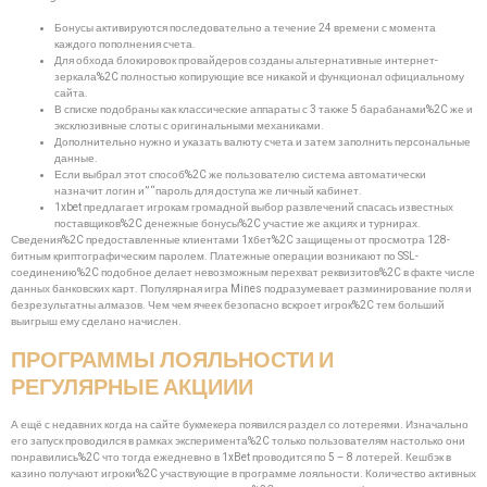
Бонусы активируются последовательно а течение 24 времени с момента
каждого пополнения счета.
Для обхода блокировок провайдеров созданы альтернативные интернет-
зеркала%2C полностью копирующие все никакой и функционал официальному
сайта.
В списке подобраны как классические аппараты с 3 также 5 барабанами%2C же и
эксклюзивные слоты с оригинальными механиками.
Дополнительно нужно и указать валюту счета и затем заполнить персональные
данные.
Если выбрал этот способ%2C же пользователю система автоматически
назначит логин и” “пароль для доступа же личный кабинет.
1xbet предлагает игрокам громадной выбор развлечений спасась известных
поставщиков%2C денежные бонусы%2C участие же акциях и турнирах.
Сведения%2C предоставленные клиентами 1xбет%2C защищены от просмотра 128-
битным криптографическим паролем. Платежные операции возникают по SSL-
соединению%2C подобное делает невозможным перехват реквизитов%2C в факте числе
данных банковских карт. Популярная игра Mines подразумевает разминирование поля и
безрезультатны алмазов. Чем чем ячеек безопасно вскроет игрок%2C тем больший
выигрыш ему сделано начислен.
ПРОГРАММЫ ЛОЯЛЬНОСТИ И
РЕГУЛЯРНЫЕ АКЦИИИ
А ещё с недавних когда на сайте букмекера появился раздел со лотереями. Изначально
его запуск проводился в рамках эксперимента%2C только пользователям настолько они
понравились%2C что тогда ежедневно в 1xBet проводится по 5 – 8 лотерей. Кешбэк в
казино получают игроки%2C участвующие в программе лояльности. Количество активных