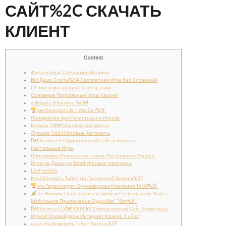
САЙТ%2C СКАЧАТЬ
КЛИЕНТ
Content
Финансовые Операции в Казино
Bet Демо Слоты%3A Бесплатная Игра без Вложений
Обзор помогающих Регистрации
Основные Популярные Игры Казино
а Играть В Казино 1xbet
как Выиграть В 1 Икс Бет%3F
Поощрение при Регистрации Игрока
Казино 1xbet Игровые Автоматы
Лучшие 1xbet Игровые Автоматы
Bet Казино — Официальный Сайт и Зеркало
Настольные Игры
Программы Лояльности только Регулярные Акциии
Игра На Деньги в 1xbet Игровые Автоматы
Live-casino
Как Обновить 1хбет До Последней Версии%3F
что Гарантирует Букмекерская Компания 1xbet%3F
же Новому Пользователю пройти Регистрацию Через
Мобильное Приложение Один Икс” “бет%3F
Bet Казино (1xbet Casino) Официальный Сайт Букмекера
Игры И Провайдеры Интернет Казино 1 х Бет
надо Ли Доверять 1хбет Казино%3F