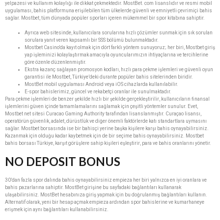
yelpazesi ve kullanım kolaylığı ile dikkat çekmektedir. MostBet. com lisanslıdır ve resmi mobil
uygulaması, bahis platformuna erişilebilen tüm ülkelerde güvenli ve emniyetli çevrimiçi bahis
sağlar. Mostbet, tüm dünyada popüler sporları içeren mükemmel bir spor kitabına sahiptir.
Ayrıca web sitesinde, kullanıcılara sorularına hızlı çözümler sunmak için sık sorulan
sorulara yanıt veren kapsamlı bir SSS bölümü bulunmaktadır.
Mostbet Casino’da kayıt olmak için dört farklı yöntem sunuyoruz; her biri, Mostbet giriş
yap işleminizi kolaylaştırmak amacıyla oyuncularımızın ihtiyaçlarına ve tercihlerine
göre özenle düzenlenmiştir.
Ekstra kazanç sağlayan promosyon kodları, hızlı para çekme işlemleri ve güvenli oyun
garantisi ile Mostbet, Türkiye’deki durante popüler bahis sitelerinden biridir.
MostBet mobil uygulaması Android veya iOS cihazlarda kullanılabilir.
E-spor bahislerimiz, güncel ve rekabetçi oranlar ile sunulmaktadır.
Para çekme işlemleri de benzer şekilde hızlı bir şekilde gerçekleştirilir, kullanıcıların finansal
işlemlerini güven içinde tamamlamalarını sağlamak için çeşitli yöntemler sunulur. Evet,
Mostbet net sitesi Curacao Gaming Authority tarafından lisanslanmıştır. Curaçao lisansı,
operatörün güvenlik, adalet, dürüstlük ve diğer önemli faktörlerde katı standartlara uymasını
sağlar. Mostbet borsasında ise bir bahisçi yerine başka kişilere karşı bahis oynayabilirsiniz.
Kazanmak için olduğu kadar kaybetmek için de bir seçime bahis oynayabilirsiniz. Mostbet
bahis borsası Türkiye, karşıt görüşlere sahip kişileri eşleştirir, para ve bahis oranlarını yönetir.
NO DEPOSIT BONUS
30’dan fazla spor dalında bahis oynayabilirsiniz empieza her biri yalnızca en iyi oranlara ve
bahis pazarlarına sahiptir. MostBet girişine bu sayfadaki bağlantıları kullanarak
ulaşabilirsiniz. MostBet hesabınıza giriş yapmak için bu doğrulanmış bağlantıları kullanın.
Alternatif olarak, yeni bir hesap açmak empieza ardından spor bahislerine ve kumarhaneye
erişmek için aynı bağlantıları kullanabilirsiniz.