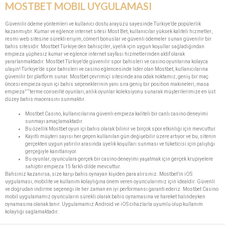
MOSTBET MOBIL UYGULAMASI
Güvenilir ödeme yöntemleri ve kullanıcı dostu arayüzü sayesinde Türkiye’de popülerlik
kazanmıştır. Kumar ve eğlence internet sitesi Most Bet, kullanıcılar yüksek kaliteli hizmetler,
resmi web sitesine sürekli erişim, cömert bonuslar ve güvenli ödemeler sunan güvenilir bir
bahis sitesidir. Mostbet Türkiye den bahisçiler, üyelik için uygun koşullar sağladığından
empieza şüphesiz kumar ve eğlence internet sayfası hizmetlerinden aktif olarak
yararlanmaktadır. Mostbet Türkiye’de güvenilir spor bahisleri ve casino oyunlarına kolayca
ulaşın! Türkiye’de spor bahisleri ve casino eğlencesinde lider olan Mostbet, kullanıcılarına
güvenilir bir platform sunar. Mostbet çevrimiçi sitesinde ana odak noktamız, geniş bir maç
öncesi empieza oyun içi bahis seçeneklerinin yanı sıra geniş bir position makineleri, masa
empieza” “terme conseillé oyunları, anlık oyunlar koleksiyonu sunarak müşterilerimize en üst
düzey bahis macerasını sunmaktır.
Mostbet Casino, kullanıcılarına güvenli empieza kaliteli bir canlı casino deneyimi
sunmayı amaçlamaktadır.
Bu özellik Mostbet oyun içi bahis olarak bilinir ve birçok spor etkinliği için mevcuttur.
Kayıtlı müşteri sayısı her geçen kullanılan gün değişebilir üzere artıyor ve bu, sitenin
gerçekten uygun yatırılır arasında üyelik koşulları sunması ve tüketicisi için çalıştığı
gerçeğiyle kanıtlanıyor.
Bu oyunlar, oyunculara gerçek bir casino deneyimi yaşatmak için gerçek krupiyelere
sahiptir empieza 15 farklı dilde mevcuttur.
Bahsiniz kazanırsa, size karşı bahis oynayan kişiden para alırsınız. Mostbet’in iOS
uygulaması, mobilite ve kullanım kolaylığına önem veren oyuncularımız için idealdir. Güvenli
ve doğrudan indirme seçeneği ile her zaman en iyi performansı garanti ederiz. Mostbet Casino
mobil uygulamamız oyuncuların sürekli olarak bahis oynamasına ve hareket halindeyken
oynamasına olanak tanır. Uygulamamız Android ve iOS cihazlarla uyumlu olup kullanım
kolaylığı sağlamaktadır.