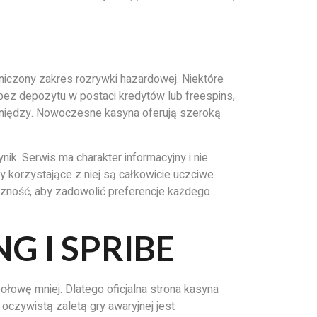
aniczony zakres rozrywki hazardowej. Niektóre
 bez depozytu w postaci kredytów lub freespins,
ieniędzy. Nowoczesne kasyna oferują szeroką
ik. Serwis ma charakter informacyjny i nie
y korzystające z niej są całkowicie uczciwe.
czność, aby zadowolić preferencje każdego
G I SPRIBE
łowę mniej. Dlatego oficjalna strona kasyna
 oczywistą zaletą gry awaryjnej jest