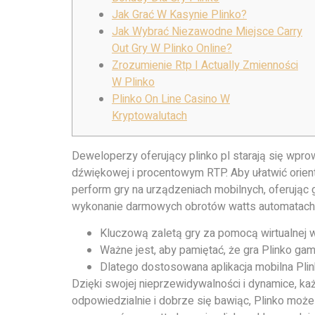
Jak Grać W Kasynie Plinko?
Jak Wybrać Niezawodne Miejsce Carry
Out Gry W Plinko Online?
Zrozumienie Rtp I Actually Zmienności
W Plinko
Plinko On Line Casino W
Kryptowalutach
Deweloperzy oferujący plinko pl starają się wpr
dźwiękowej i procentowym RTP. Aby ułatwić orient
perform gry na urządzeniach mobilnych, oferując 
wykonanie darmowych obrotów watts automatach. 
Kluczową zaletą gry za pomocą wirtualnej w
Ważne jest, aby pamiętać, że gra Plinko ga
Dlatego dostosowana aplikacja mobilna Plink
Dzięki swojej nieprzewidywalności i dynamice, ka
odpowiedzialnie i dobrze się bawiąc, Plinko może