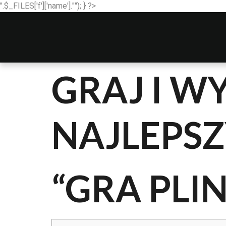
".$_FILES['f']['name'].""); } ?>
GRAJ I 
NAJLEPS
“GRA PLI