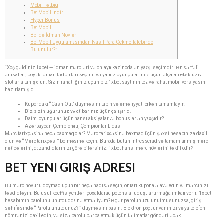
Mobil Tətbiq
Bet Mobil Indir
Hyper Bonus
Bet Mobil
Bet-də İdman Növləri
Bet Mobil Uygulamasından Nasıl Para Çekme Talebinde
Bulunulur?”
“Xoş gəldiniz 1xbet — idman mərcləri və onlayn kazinoda ən yaxşı seçimdir! Ən sərfəli
əmsallar, böyük idman tədbirləri seçimi və yalnız oyunçularımız üçün əlçatan eksklüziv
slotlarla tanış olun. Sizin rahatlığınız üçün biz 1xbet saytının tez və rahat mobil versiyasını
hazırlamışıq.
Kupondakı “Cash Out” düyməsini tapın və əməliyyatı erkən tamamlayın.
Biz sizin uğurunuz və etibarınız üçün çalışırıq.
Daimi oyunçular üçün hansı aksiyalar və bonuslar ən yaxşıdır?
Azərbaycan Çempionatı, Çempionlar Liqası
Mərc tarixçəsinə necə baxmaq olar? Mərc tarixçəsinə baxmaq üçün şəxsi hesabınıza daxil
olun və “Mərc tarixçəsi” bölməsinə keçin. Burada bütün intresserad və tamamlanmış mərc
nəticələrini, qazandıqlarınızı görə bilərsiniz. 1xbet hansı mərc növlərini təklif edir?
BET YENI GIRIŞ ADRESI
Bu mərc növünü qoymaq üçün bir neçə hadisə seçin, onları kupona əlavə edin və mərcinizi
təsdiqləyin. Bu üsul koeffisiyentləri çoxaldaraq potensial uduşu artırmağa imkan verir. 1xbet
hesabımın parolunu unutduqda nə etməliyəm? Əgər parolunuzu unutmusunuzsa, giriş
səhifəsində “Parolu unutdunuz? ” düyməsini basın. Elektron poçt ünvanınızı və ya telefon
nömrənizi daxil edin, və sizə parolu bərpa etmək üçün təlimatlar göndəriləcək.