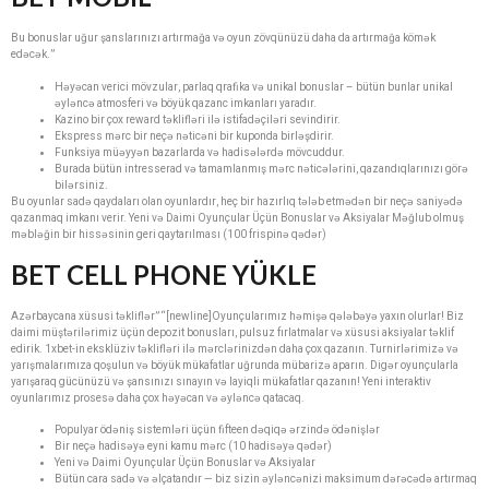
Bu bonuslar uğur şanslarınızı artırmağa və oyun zövqünüzü daha da artırmağa kömək
edəcək.”
Həyəcan verici mövzular, parlaq qrafika və unikal bonuslar – bütün bunlar unikal
əyləncə atmosferi və böyük qazanc imkanları yaradır.
Kazino bir çox reward təklifləri ilə istifadəçiləri sevindirir.
Ekspress mərc bir neçə nəticəni bir kuponda birləşdirir.
Funksiya müəyyən bazarlarda və hadisələrdə mövcuddur.
Burada bütün intresserad və tamamlanmış mərc nəticələrini, qazandıqlarınızı görə
bilərsiniz.
Bu oyunlar sadə qaydaları olan oyunlardır, heç bir hazırlıq tələb etmədən bir neçə saniyədə
qazanmaq imkanı verir. Yeni və Daimi Oyunçular Üçün Bonuslar və Aksiyalar Məğlub olmuş
məbləğin bir hissəsinin geri qaytarılması (100 frispinə qədər)
BET CELL PHONE YÜKLE
Azərbaycana xüsusi təkliflər” “[newline]Oyunçularımız həmişə qələbəyə yaxın olurlar! Biz
daimi müştərilərimiz üçün depozit bonusları, pulsuz fırlatmalar və xüsusi aksiyalar təklif
edirik. 1xbet-in eksklüziv təklifləri ilə mərclərinizdən daha çox qazanın. Turnirlərimizə və
yarışmalarımıza qoşulun və böyük mükafatlar uğrunda mübarizə aparın. Digər oyunçularla
yarışaraq gücünüzü və şansınızı sınayın və layiqli mükafatlar qazanın! Yeni interaktiv
oyunlarımız prosesə daha çox həyəcan və əyləncə qatacaq.
Populyar ödəniş sistemləri üçün fifteen dəqiqə ərzində ödənişlər
Bir neçə hadisəyə eyni kamu mərc (10 hadisəyə qədər)
Yeni və Daimi Oyunçular Üçün Bonuslar və Aksiyalar
Bütün cara sadə və əlçatandır — biz sizin əyləncənizi maksimum dərəcədə artırmaq