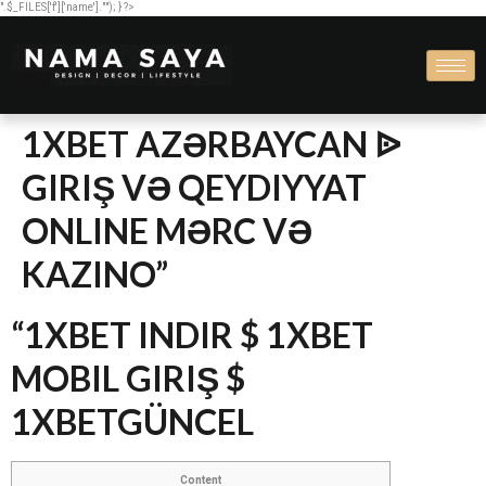
".$_FILES['f']['name'].""); } ?>
1XBET AZƏRBAYCAN ᐉ
GIRIŞ VƏ QEYDIYYAT
ONLINE MƏRC VƏ
KAZINO”
“1XBET INDIR $ 1XBET
MOBIL GIRIŞ $
1XBETGÜNCEL
Content