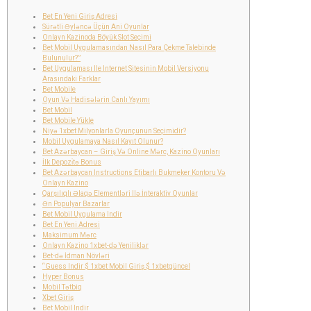
Bet En Yeni Giriş Adresi
Sürətli Əyləncə Üçün Ani Oyunlar
Onlayn Kazinoda Böyük Slot Seçimi
Bet Mobil Uygulamasından Nasıl Para Çekme Talebinde
Bulunulur?”
Bet Uygulaması Ile Internet Sitesinin Mobil Versiyonu
Arasındaki Farklar
Bet Mobile
Oyun Və Hadisələrin Canlı Yayımı
Bet Mobil
Bet Mobile Yükle
Niyə 1xbet Milyonlarla Oyunçunun Seçimidir?
Mobil Uygulamaya Nasıl Kayıt Olunur?
Bet Azərbaycan – Giriş Və Online Mərc, Kazino Oyunları
İlk Depozi̇tə Bonus
Bet Azərbaycan Instructions Etibarlı Bukmeker Kontoru Və
Onlayn Kazino
Qarşılıqlı Əlaqə Elementləri Ilə İnteraktiv Oyunlar
Ən Populyar Bazarlar
Bet Mobil Uygulama Indir
Bet En Yeni Adresi
Maksimum Mərc
Onlayn Kazino 1xbet-də Yeniliklər
Bet-də İdman Növləri
“Guess Indir $ 1xbet Mobil Giriş $ 1xbetgüncel
Hyper Bonus
Mobil Tətbiq
Xbet Giriş
Bet Mobil Indir