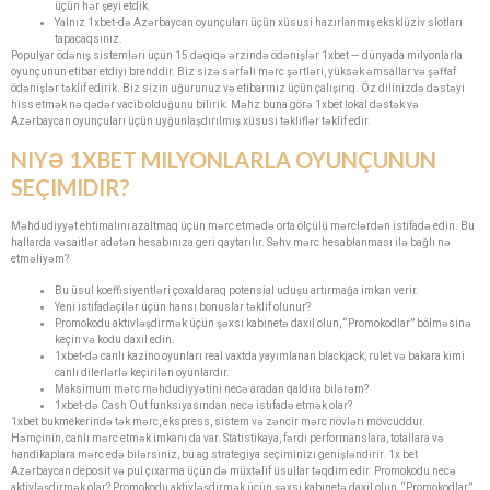
üçün hər şeyi etdik.
Yalnız 1xbet-də Azərbaycan oyunçuları üçün xüsusi hazırlanmış eksklüziv slotları
tapacaqsınız.
Populyar ödəniş sistemləri üçün 15 dəqiqə ərzində ödənişlər 1xbet — dünyada milyonlarla
oyunçunun etibar etdiyi brenddir. Biz sizə sərfəli mərc şərtləri, yüksək əmsallar və şəffaf
ödənişlər təklif edirik. Biz sizin uğurunuz və etibarınız üçün çalışırıq. Öz dilinizdə dəstəyi
hiss etmək nə qədər vacib olduğunu bilirik. Məhz buna görə 1xbet lokal dəstək və
Azərbaycan oyunçuları üçün uyğunlaşdırılmış xüsusi təkliflər təklif edir.
NIYƏ 1XBET MILYONLARLA OYUNÇUNUN
SEÇIMIDIR?
Məhdudiyyət ehtimalını azaltmaq üçün mərc etmədə orta ölçülü mərclərdən istifadə edin. Bu
hallarda vəsaitlər adətən hesabınıza geri qaytarılır. Səhv mərc hesablanması ilə bağlı nə
etməliyəm?
Bu üsul koeffisiyentləri çoxaldaraq potensial uduşu artırmağa imkan verir.
Yeni istifadəçilər üçün hansı bonuslar təklif olunur?
Promokodu aktivləşdirmək üçün şəxsi kabinetə daxil olun, “Promokodlar” bölməsinə
keçin və kodu daxil edin.
1xbet-də canlı kazino oyunları real vaxtda yayımlanan blackjack, rulet və bakara kimi
canlı dilerlərlə keçirilən oyunlardır.
Maksimum mərc məhdudiyyətini necə aradan qaldıra bilərəm?
1xbet-də Cash Out funksiyasından necə istifadə etmək olar?
1xbet bukmekerində tək mərc, ekspress, sistem və zəncir mərc növləri mövcuddur.
Həmçinin, canlı mərc etmək imkanı da var. Statistikaya, fərdi performanslara, totallara və
handikaplara mərc edə bilərsiniz, bu ag strategiya seçiminizi genişləndirir. 1x bet
Azərbaycan deposit və pul çıxarma üçün də müxtəlif üsullar təqdim edir. Promokodu necə
aktivləşdirmək olar? Promokodu aktivləşdirmək üçün şəxsi kabinetə daxil olun, “Promokodlar”