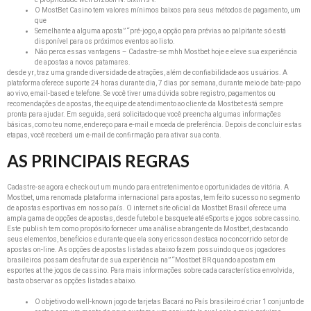
é propriedade weil Bizbon N. Sixth is v.
O MostBet Casino tem valores mínimos baixos para seus métodos de pagamento, um
que
Semelhante a alguma aposta” “pré-jogo, a opção para prévias ao palpitante só está
disponível para os próximos eventos ao listo.
Não perca essas vantagens – Cadastre-se mhh Mostbet hoje e eleve sua experiência
de apostas a novos patamares.
desde yr, traz uma grande diversidade de atrações, além de confiabilidade aos usuários. A
plataforma oferece suporte 24 horas durante dia, 7 dias por semana, durante meio de bate-papo
ao vivo, email-based e telefone. Se você tiver uma dúvida sobre registro, pagamentos ou
recomendações de apostas, the equipe de atendimento ao cliente da Mostbet está sempre
pronta para ajudar. Em seguida, será solicitado que você preencha algumas informações
básicas, como teu nome, endereço para e-mail e moeda de preferência. Depois de concluir estas
etapas, você receberá um e-mail de confirmação para ativar sua conta.
AS PRINCIPAIS REGRAS
Cadastre-se agora e check out um mundo para entretenimento e oportunidades de vitória. A
Mostbet, uma renomada plataforma internacional para apostas, tem feito sucesso no segmento
de apostas esportivas em nosso país. O internet site oficial da Mostbet Brasil oferece uma
ampla gama de opções de apostas, desde futebol e basquete até eSports e jogos sobre cassino.
Este publish tem como propósito fornecer uma análise abrangente da Mostbet, destacando
seus elementos, benefícios e durante que ela sony ericsson destaca no concorrido setor de
apostas on-line. As opções de apostas listadas abaixo fazem possuindo que os jogadores
brasileiros possam desfrutar de sua experiência na” “Mostbet BR quando apostam em
esportes at the jogos de cassino. Para mais informações sobre cada característica envolvida,
basta observar as opções listadas abaixo.
O objetivo do well-known jogo de tarjetas Bacará no País brasileiro é criar 1 conjunto de