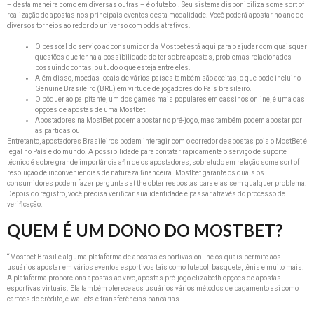
– desta maneira como em diversas outras – é o futebol. Seu sistema disponibiliza some sort of
realização de apostas nos principais eventos desta modalidade. Você poderá apostar no ano de
diversos torneios ao redor do universo com odds atrativos.
O pessoal do serviço ao consumidor da Mostbet está aqui para o ajudar com quaisquer
questões que tenha a possibilidade de ter sobre apostas, problemas relacionados
possuindo contas, ou tudo o que esteja entre eles.
Além disso, moedas locais de vários países também são aceitas, o que pode incluir o
Genuine Brasileiro (BRL) em virtude de jogadores do País brasileiro.
O pôquer ao palpitante, um dos games mais populares em cassinos online, é uma das
opções de apostas de uma Mostbet.
Apostadores na MostBet podem apostar no pré-jogo, mas também podem apostar por
as partidas ou
Entretanto, apostadores Brasileiros podem interagir com o corredor de apostas pois o MostBet é
legal no País e do mundo. A possibilidade para contatar rapidamente o serviço de suporte
técnico é sobre grande importância afin de os apostadores, sobretudo em relação some sort of
resolução de inconveniencias de natureza financeira. Mostbet garante os quais os
consumidores podem fazer perguntas at the obter respostas para elas sem qualquer problema.
Depois do registro, você precisa verificar sua identidade e passar através do processo de
verificação.
QUEM É UM DONO DO MOSTBET?
“Mostbet Brasil é alguma plataforma de apostas esportivas online os quais permite aos
usuários apostar em vários eventos esportivos tais como futebol, basquete, tênis e muito mais.
A plataforma proporciona apostas ao vivo, apostas pré-jogo elizabeth opções de apostas
esportivas virtuais. Ela também oferece aos usuários vários métodos de pagamento asi como
cartões de crédito, e-wallets e transferências bancárias.