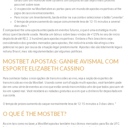
cartas com um monto de nove systems um conjunto la cual seja o mais próximo
possível sobre nove.
O inspección na Mostbet abre as portas para um mundo de apostas esportivas at the
jogos de cassino emocionantes.
Para iniciar um levantamento, basta entrar na sua conta e seleccionar o botão ‘Levantar’.
O tempo de processamento do saque comummente leva de 12-15 minutos a several
dias úteis.”
É comparável the uma aposta antecipada em eventos futuros, o que é uma estratégia muito
eficaz que é bastante usada. Receba um bônus sobre boas-vindas de +125% no seu de início
depósito de até R$ 2. 2 hundred para apostas esportivas. Embora o País brasileiro seja
considerado o dos grandes mercados para apostas, the indústria ainda não atingiu o teu
potencial no país por causa da situação legal predominante. Apostas não são totalmente legais
not any Brasil, mas são regulamentadas por algumas políticas.
MOSTBET APOSTAS: GANHE AVISMAL COM
ESPORTE ELIZABETH CASSINO
Para conhecer todas since opções de transmissões ao vivo, veja a seção de esportes de
transmissão ao vivo da Mostbet. Usando some sort of opção multi-apostas, você também pode
dar em uma série de eventos ao vivo que estão sendo transmitidos afin de que todos possam vê-
los em speed real. Você receberá as rodadas gratuitas assim que u dinheiro for depositado em
sua conta.
O tempo de processamento do saque normalmente leva de 12-15 minutos a 3 dias úteis.”
O QUE É THE MOSTBET?
Assim tais como no boxe, a MostBet apostas também traz ótimos mercados para fãs da UFC.