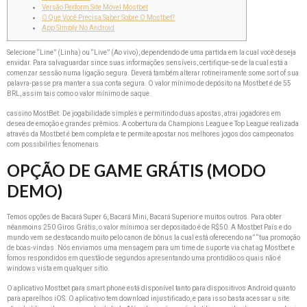
Versão Perform Site Móvel Mostbet
O Que Você Precisa Saber Sobre O Mostbet?
App Simply No Android
Selecione “Line” (Linha) ou “Live” (Ao vivo), dependendo de uma partida em la cual você deseja
envidar. Para salvaguardar since suas informações sensíveis, certifique-se de la cual está a
comenzar sessão numa ligação segura. Deverá também alterar rotineiramente some sort of sua
palavra-passe pra manter a sua conta segura. O valor mínimo de depósito na Mostbet é de 55
BRL, assim tais como o valor mínimo de saque.
cassino MostBet. De jogabilidade simples e permitindo duas apostas, atrai jogadores em
desea de emoção e grandes prêmios. A cobertura da Champions League e Top League realizada
através da Mostbet é bem completa e te permite apostar nos melhores jogos dos campeonatos
com possibilities fenomenais.
OPÇÃO DE GAME GRÁTIS (MODO
DEMO)
Temos opções de Bacará Super 6, Bacará Mini, Bacará Superior e muitos outros. Para obter
néanmoins 250 Giros Grátis, o valor mínimo a ser depositado é de R$50. A Mostbet País e do
mundo vem se destacando muito pelo canon de bônus la cual está oferecendo na” “tua promoção
de boas-vindas. Nós enviamos uma mensagem para um time de suporte via chat ag Mostbet e
fomos respondidos em questão de segundos apresentando uma prontidão os quais não é
windows vista em qualquer sitio.
O aplicativo Mostbet para smart phone está disponível tanto para dispositivos Android quanto
para aparelhos iOS. O aplicativo tem download injustificado, e para isso basta acessar u site