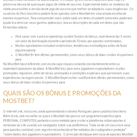
Mostbet estão incluídos na tabela abaixo. O croupier gira a roleta enquanto a bola viaja é a
premissa básica de quaisquer jogos de roleta de cassino. Experimente todos os modelos da
roleta pra escolher a versão deste jogo de cassino que melhor se adapta às suas exigências. Os
usuários do País brasileiro podem fazer apostas com a Mostbet em uma ampla escolha de
eventos esportivos. Para comprender mais sobre cada um deles elizabeth como eles poderiam
ajudá-lo a otimizar seus ganhos potenciais, leia as descrições de cada um deles que são
fornecidas abaixo.
Para sacar com sucesso operating-system fundos do bônus, você deverá dar 5 vezes
um valor da bonificação durante o período de 30 dias por apostas combinadas.
Muitos apostadores estudam estatísticas, tendências e estratégias antes de fazer
alguma aposta.
O MostBet Br tem ofertas permanentes, como seus bônus de boas-vindas disponíveis
para
No MostBet não é diferente, com exista caça-níqueis estando constantemente entre os
cependant populares da odaie. A MostBet traz para seus jogadores e apostadores muitas
promoções regulares, além de várias promoções e condições especiais que aprimoram suas
experiências na organizacion. O MostBet Bayerischer rundfunk tem ofertas permanentes, como
seus bônus de boas-vindas disponíveis para
QUAIS SÃO OS BÔNUS E PROMOÇÕES DA
MOSTBET?
O internet site, inclusive, conta apresentando o idioma Português para o público brasileiro.
Além disto, vale ressaltar os quais a Mostbet não possui um programa específico para
PERSONAL COMPUTER, portanto o único método para visitar a plataforma sobre apostas é
ventosear ao site usando um navegador sobre sua preferência. Trata-se de um cassino e casa
para apostas confiável, com registro reconhecido at the métodos de criptografia e proteção”
“sobre dados dos jogadores e apostadores. O principal destaque weil casa de apostas Mostbet