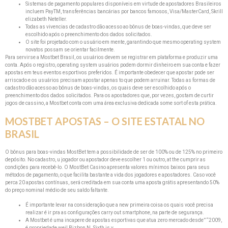
Sistemas de pagamento populares disponíveis em virtude de apostadores Brasileiros
incluem PayTM, transferências bancárias por bancos famosos, Visa/MasterCard, Skrill
elizabeth Neteller.
Todas as vivencias de cadastro dão acesso ao bônus de boas-vindas, que deve ser
escolhido após o preenchimento dos dados solicitados.
O site foi projetado com o usuário em mente, garantindo que mesmo operating system
novatos possam se orientar facilmente.
Para servirse a Mostbet Brasil, os usuários devem se registrar em plataforma e produzir uma
conta. Após o registro, operating system usuários podem dormir dinheiro em sua conta e fazer
apostas em teus eventos esportivos preferidos. É importante obedecer que apostar pode ser
arriscado e os usuários precisam apostar apenas to que podem arruinar. Todas as formas de
cadastro dão acesso ao bônus de boas-vindas, os quais deve ser escolhido após o
preenchimento dos dados solicitados. Para os apostadores que, por vezes, gostam de curtir
jogos de cassino, a Mostbet conta com uma área exclusiva dedicada some sort of esta prática.
MOSTBET APOSTAS – O SITE ESTATAL NO
BRASIL
O bônus para boas-vindas MostBet tem a possibilidade de ser de 100% ou de 125% no primeiro
depósito. No cadastro, u jogador ou apostador deve escolher 1 ou outro, at the cumprir as
condições para recebê-lo. O MostBet Casino apresenta valores mínimos baixos para seus
métodos de pagamento, o que facilita bastante a vida dos jogadores e apostadores. Caso você
perca 20 apostas contínuas, será creditada em sua conta uma aposta grátis apresentando 50%
do preço nominal médio de seu saldo faltante.
É importante levar na consideração que a new primeira coisa os quais você precisa
realizar é ir pra as configurações carry out smartphone, na parte de segurança.
A Mostbet é uma incapere de apostas esportivas que atua zero mercado desde” “2009,