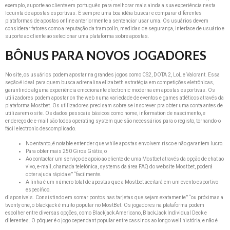
exemplo, suporte ao cliente em português para melhorar mais ainda a sua experiência nesta
locuinta de apostas esportivas. É sempre uma boa idéia buscar e comparar diferentes
plataformas de apostas online anteriormente a sentenciar usar uma. Os usuários devem
considerar fatores como a reputação da trampolín, medidas de segurança, interface de usuário e
suporte ao cliente ao selecionar uma plataforma sobre apostas.
BÔNUS PARA NOVOS JOGADORES
No site, os usuários podem apostar na grandes jogos como CS2, DOTA 2, LoL e Valorant. Essa
seção é ideal para quem busca adrenalina elizabeth estratégia em competições eletrônicas,
garantindo alguma experiência emocionante electronic moderna em apostas esportivas. Os
utilizadores podem apostar on the web numa variedade de eventos e games atléticos através da
plataforma Mostbet. Os utilizadores precisam sobre se inscrever pra obter uma conta antes de
utilizarem o site. Os dados pessoais básicos como nome, information de nascimento, e
endereço de e-mail são todos operating system que são necessários para o registo, tornando-o
fácil electronic descomplicado.
No entanto, é notable entender que while apostas envolvem risco e não garantem lucro.
Para obter mais 250 Giros Grátis, o
Ao contactar um serviço de apoio ao cliente de uma Mostbet através da opção de chat ao
vivo, e-mail, chamada telefónica, systems da área FAQ do website Mostbet, poderá
obter ajuda rápida e” “facilmente.
A linha é um número total de apostas que a Mostbet aceitará em um evento esportivo
específico.
disponíveis. Consistindo em somar pontos nas tarjetas que sejam exatamente” “ou próximas a
twenty one, o blackjack é muito popular no MostBet. Os jogadores na plataforma podem
escolher entre diversas opções, como Blackjack Americano, BlackJack Individual Deck e
diferentes. O pôquer é o jogo cependant popular entre cassinos ao longo weil história, e não é