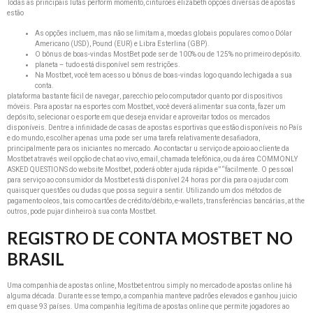
Todas as principais lutas perform momento, cinturões elizabeth opções diversas de apostas
estão
As opções incluem, mas não se limitam a, moedas globais populares como o Dólar
Americano (USD), Pound (EUR) e Libra Esterlina (GBP).
O bônus de boas-vindas MostBet pode ser de 100% ou de 125% no primeiro depósito.
planeta – tudo está disponível sem restrições.
Na Mostbet, você tem acesso u bônus de boas-vindas logo quando lechigada a sua
conta.
plataforma bastante fácil de navegar, parecchio pelo computador quanto por dispositivos
móveis. Para apostar na esportes com Mostbet, você deverá alimentar sua conta, fazer um
depósito, selecionar o esporte em que deseja envidar e aproveitar todos os mercados
disponíveis. Dentre a infinidade de casas de apostas esportivas que estão disponíveis no País
e do mundo, escolher apenas uma pode ser uma tarefa relativamente desafiadora,
principalmente para os iniciantes no mercado. Ao contactar u serviço de apoio ao cliente da
Mostbet através weil opção de chat ao vivo, email, chamada telefónica, ou da área COMMONLY
ASKED QUESTIONS do website Mostbet, poderá obter ajuda rápida e” “facilmente. O pessoal
para serviço ao consumidor da Mostbet está disponível 24 horas por dia para o ajudar com
quaisquer questões ou dudas que possa seguir a sentir. Utilizando um dos métodos de
pagamento oleos, tais como cartões de crédito/débito, e-wallets, transferências bancárias, at the
outros, pode pujar dinheiro à sua conta Mostbet.
REGISTRO DE CONTA MOSTBET NO
BRASIL
Uma companhia de apostas online, Mostbet entrou simply no mercado de apostas online há
alguma década. Durante esse tempo, a companhia manteve padrões elevados e ganhou juicio
em quase 93 países. Uma companhia legítima de apostas online que permite jogadores ao