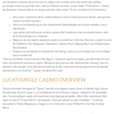
när det gäller villkoren på online casino, något som innebär att du bör behärska språket
grundligt innan du granskar dem. Bonusvillkoren existerar under fliken ”Promotions”, medan
de allmänna villkoren återfinns längst ned på sidan under ”Terms in addition to Conditions”.
Dessutom imponerar deras välkomstbonus och är relativt generös då den rakt igenom
saknar omsättningskrav.
Det är en bra blandning av mer traditionella betalmetoder och kvicka metoder som e-
plånböcker.
Jag saknar dock att kunna sortera spelen efter funktioner eller avviknade teman, men
de är förmodligen en smaksak.
Några av de mestadels populära spelen du enkelt kan hitta hos Blessed Jungle Casino
för tillfället är Paz Megaways, Reactoonz, Sweets Rush, Raging Rex 3 och Bloodstream
And Shadow.
Progressiva jackpottar är emellertid inte många right up until antalet, och mire hittade
bara en enda titel.
Titlarna innehåller insatsintervall från låga 0, 10 pound upp till european, och det hittas till och
med möjlighet att satsa ännu högre. Många av bonusarna sitter på tema efter säsong, men du
behöver inte oroa get. De är återkommande och du får istoot sett samma generösa erbjudande
oberoende av se till att du” “spelar vid påsk eller nyår.
LUCKYJUNGLE CASINO OVERVIEW
Genom att enkelt navigera till ”Sports” we den övre dagens meny finner du kända ligor såsom
Bundesliga, Serie A, Ligue 1, La Confederación och Premier League. I kategorin för jackpottar
kan i huvudsakligen spela slot machines med dagliga jackpottar, oftast från utvecklaren Red
Tiger by way of ”Drops & Wins” kampanjen. Exempel på dessa spel innefattar” “Cutthroat
buccaneers Plenty Megaways, Dragon´s Fire Infinireels, God Of Wealth 6 Five Star Energy
Reels.