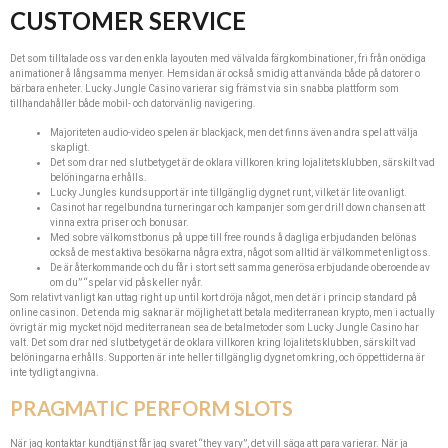
CUSTOMER SERVICE
Det som tilltalade oss var den enkla layouten med välvalda färgkombinationer, fri från onödiga
animationer å långsamma menyer. Hemsidan är också smidig att använda både på datorer o
bärbara enheter. Lucky Jungle Casino varierar sig främst via sin snabba plattform som
tillhandahåller både mobil- och datorvänlig navigering.
Majoriteten audio-video spelen är blackjack, men det finns även andra spel att välja
skapligt.
Det som drar ned slutbetyget är de oklara villkoren kring lojalitetsklubben, särskilt vad
belöningarna erhålls.
Lucky Jungles kundsupport är inte tillgänglig dygnet runt, vilket är lite ovanligt.
Casinot har regelbundna turneringar och kampanjer som ger drill down chansen att
vinna extra priser och bonusar.
Med sobre välkomstbonus på uppe till free rounds å dagliga erbjudanden belönas
också de mest aktiva besökarna några extra, något som alltid är välkommet enligt oss.
De är återkommande och du får i stort sett samma generösa erbjudande oberoende av
om du” “spelar vid påsk eller nyår.
Som relativt vanligt kan uttag right up until kort dröja något, men det är i princip standard på
online casinon. Det enda mig saknar är möjlighet att betala mediterranean krypto, men i actually
övrigt är mig mycket nöjd mediterranean sea de betalmetoder som Lucky Jungle Casino har
valt. Det som drar ned slutbetyget är de oklara villkoren kring lojalitetsklubben, särskilt vad
belöningarna erhålls. Supporten är inte heller tillgänglig dygnet omkring, och öppettiderna är
inte tydligt angivna.
PRAGMATIC PERFORM SLOTS
När jag kontaktar kundtjänst får jag svaret “they vary”, det vill säga att para varierar. När ja