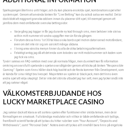
Spelkupongen återfinns until höger, och du kan placera enskilda spel, kombinationsspel eller
systemspel. Genom att använda länken för ”Live Betting” kan du också satsa we realtid. Det är
dock klokt att noggrant granska oddsen innan du placerar ditt spel, till exempel genom att
jämföra dem med omfattande svenska bettingsidor.
Varje gång jag loggar in får jag durante ny kod through sms, men behöver inte skriva
within mitt nummer elr andra uppgifter mer än första gången.
Förutom dessa finns 1st 30-tal klassiska bordsspel mot en datoriserad motståndare,
även om det inte rör sig om särskilt många sådana.
I living area vänstra menyn finner du alla de olika betalningsalternativen.
Felaktigt antog jag då att det enda som krävdes var mitt mobilnummer och koden som
jag fick via sms.
Tyvärr saknas en FAQ-sektion med svar på normala frågor, men du enkelt kan få information
omkring ansvarsfullt spelande o spelansvarsåtgärder genom att klicka på länken ”Responsible
Gaming”. Spelen som finns håller dock hög kvalité och de flesta kommer från Development, som
är kända för sina riktigt bra livespel. Majoriteten av spelen är black jack, men det finns även
andra spel att välja skapligt. Det är inte det största utbudet jag har sett, men jag tycker ändå inte
att jag saknar något.
VÄLKOMSTERBJUDANDE HOS
LUCKY MARKETPLACE CASINO
Jag saknar dock att klara av att sortera spelen efter funktioner eller skilda teman, men de är
förmodligen en smaksak. Fullständiga modulator och villkor är både omfattande och tydliga,
framförallt scientif tanke på att lyckas du hittar rubriker som ”Your Account”, ”Deposits and
Withdrawals”, samt ”Personal Data”. Notera även att lyckas allt innehåll bara finns på engelska