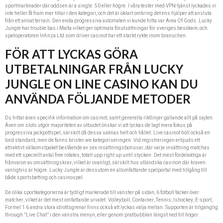
sportmarknader där oddsen är a single. 50 eller högre. I våra tester med VPN-tjänst lyckades vi
inte heller få fram mer titlar i den kategori, och det är oklart omkring det ens hjälper att ansluta
från ett annat terrain. Den enda progressiva automaten vi kunde hitta var Area Of Gods. Lucky
Jungle har trouble bas i Malta vilket ger optimala förutsättningar för sveriges besökare, och
speloperatören Infinza Ltd som driver casinot har ett starkt rykte inom branschen.
FÖR ATT LYCKAS GÖRA
UTBETALNINGAR FRÅN LUCKY
JUNGLE ON LINE CASINO KAN DU
ANVÄNDA FÖLJANDE METODER
Du hittar även specifik information om casinot, samt generella riktlinjer gällande allt på sajten.
Även om slots utgör majoriteten av utbudet önskar vi att lyckas de lagt mera fokus på
progressiva jackpottspel, särskilt då dessa saknas helt och hållet. Live casinot höll också en
lord standard, men de fanns brister we kategoriseringen. Vid registreringen erbjuds ett
attraktivt välkomstpaket bestående av sex insättningsbonusar, där varje insättning matchas
med ett speciellt antal free rotates, totalt upp right up until stycken. Det mest fördelaktiga är
frånvaron av omsättningskrav, vilket är ovanligt, särskilt hos utländska casinon där kraven
vanligtvis är högre. Lucky Jungle är dessutom en allomfattande spelportal med tillgång till
både sportsbetting och casinospel.
De olika sportkategorierna är tydligt markerade till vänster på sidan, 6 fotboll täcker över
matcher, vilket är det mest omfattande urvalet. Volleyboll, Container, Tennis, Ishockey, E-sport,
Formel 1 6 andra stora idrottsgrenar finns också att lyckas välja mellan. Supporten är tillgänglig
through ”Live Chat” i den vänstra menyn, eller genom pratbubblan längst ned till höger.