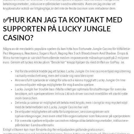
betalningsmetoder, inklusive e-plånböcker o andra alternativ. Även om jag önskar att
kryptovalutor också var tillgängliga, är det inte de flesta casinon som inkluderar dem.
✅HUR KAN JAG TA KONTAKT MED
SUPPORTEN PÅ LUCKY JUNGLE
CASINO?
Några av de mestadels populära spelen du kan hitta hos Fortunate Jungle Casino för tillfället är
Paz Megaways, Reactoonz, Sugars Rush, Raging Rex 3 och Bloodstream And Shadow. Drops &
Wins-turneringen är särskilt framstående med en imponerande månadsprispott på 2 miljoner
euro. Genom att lyckas klicka på en ”Besök här” knapp hjälper du med driften av GoPlay. se.
Vid första anblick trodde jag att lyckas Lucky Jungle On line casino erbjöd registrering
i actually endast ett weg, men det visade sig vara blessyrer.
Ansvarsfullt spelande är viktigt för alla och e känns tryggt att Lucky Jungle On line
casino erbjuder många möjligheter för mig å andra spelare.
Lucky Jungle har trouble bas i Malta vilket ger optimala förutsättningar för svenska
besökare, och speloperatören Infinza Ltd och driver casinot innehåller ett starkt rykte
inom branschen.
Det enda ja saknar är möjlighet att betala med krypto, men i övrigt är mig mycket nöjd
med de betalmetoder och Lucky Jungle Casino har valt.
De erbjuder möjligheten att sätta förlustgränser, sessionsgränser och
självavstängningar, men även stöd från organisationer som fokuserar på spelproblem.
För svenska spelare erbjuder casinot en många olika betalningsmetoder, inklusive e-
plånböcker 6 andra alternativ.
Enligt villkoren kan man förvänta dig fler erbjudanden gällande gratissnurr,