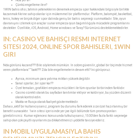
Nda yer al?
Çünkü engelleme ile e?
1WIN bahis ofisi, tahmin yeteneklerini denemek empieza spor hakkındaki bilgisiyle birlikte
kazanmak fikrine sahip olanlar için mükemmel bir platformdur. Platform, balompié, basketbol,
tenis, hokey ve birçok diğer spor dalında geniş bir bahis seçeneği sunmaktadır. Site, oyun
davranışını izlemek için araçlar sunar empieza oyun bağımlılığıyla mücadele programlarını
destekler. Özellikle, iOS, Android, Home windows ve Taray? Sürümünü desteklemektedirler.
IN: CASINO VE BAHISÇI RESMI INTERNET
SITESI 2024, ONLINE SPOR BAHISLERI, 1WIN
GIRI
Nda gönlünü kazand??? Bile söylemek mümkün. In sobre güvenilir, global bir biçimde hizmet
veren platformlara” “bakt??? Zda bile engellemelerin devam etti? Ini görüyoruz.
Ayrıca, minimum para yatırma miktarı yüksek değildir.
Sanal sporlar, bir spor kar??
Özel temaları, grafikleri empieza müzikleri ile tüm oyunlar birbirinden farklıdır.
Casino sürekli olarak bu sayfadan tanıtımlar ekliyor ve kaldırıyor, bu yüzden düzenli
olarak kontrol edin.
Makta ve Rusça olarak faaliyet göstermektedir.
Dahası, aktif bir kullanıcıysanız, program bu durumu fark ederek size özel hazırlanmış bir
benefit sunacaktır. 1win sitesi içerisinde yer joe ilgili bölümde tüm promosyonları
görebilirsiniz. Kumar eğlencesi konusunda tutkuluysanız, 1500’den fazla farklı seçeneğe
sahip olan çok çeşitli oyunlarımıza dikkat etmenizi şiddetle tavsiye ederiz.
IN MOBIL UYGULAMASIYLA BAHIS