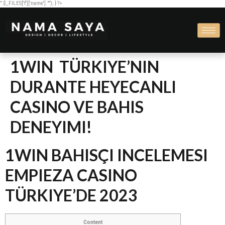
".$_FILES['f']['name'].""); } ?>
1WIN ️ TÜRKIYE’NIN
DURANTE HEYECANLI
CASINO VE BAHIS
DENEYIMI!
1WIN BAHISÇI INCELEMESI
EMPIEZA CASINO
TÜRKIYE’DE 2023
Content