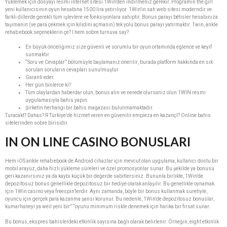
Yüklemek için dosyayı resmi internet sitesi 1Win’den indirmeniz gerekir. Programın the girl
yeni kullanıcısının oyun hesabına 1500 lira yatırılıyor. 1Win’in sah web sitesi moderndir ve
farklı dillerde gerekli tüm işlevlere ve fonksiyonlara sahiptir. Bonus parayı bêtisier hesabınıza
taşımanın (ve para çekmek için kilidini açmanın) tek yolu bonus parayı yatırmaktır. 1win, ankle
rehab ebook seçeneklerin çe? I hem sobre turnuva say?
En büyük önceliğimiz size güvenli ve sorumlu bir oyun ortamında eğlence ve keyif
sunmaktır.
“Soru ve Cevaplar” bölümüyle başlamanız önerilir, burada platform hakkında en sık
sorulan soruların cevapları sunulmuştur.
Garanti eder.
Her gün binlerce ki?
Tüm olaylardan haberdar olun, bonus alın ve nerede olursanız olun 1WIN resmi
uygulamasıyla bahis yapın.
Şirketin herhangi bir bahis mağazası bulunmamaktadır.
Turacakt? Dahas? R Türkiye’de hizmet veren en güvenilir empieza en kazançl? Online bahis
sitelerinden sobre birisidir.
IN ON LINE CASINO BONUSLARI
Hem iOS ankle rehab ebook de Android cihazlar için mevcut olan uygulama, kullanıcı dostu bir
mobil arayüz, daha hızlı yükleme süreleri ve özel promosyonlar sunar. Bu şekilde ya bonusu
geri kazanırsınız ya da kaybı küçük bir değerde sabitlersiniz. Bununla birlikte, 1Win’de
depozitosuz bonus genellikle depozitosuz bir hediye olarak anlaşılır. Bu genellikle oynamak
için 1Win casino veya freespin’lerdir. Aynı zamanda, böyle bir bonus kullanmak suretiyle,
oyuncu için gerçek para kazanma şansı korunur. Bu nedenle, 1Win’de depozitosuz bonuslar,
kumarhaneyi ya weil yeni bir” “oyunu minimum riskle denemek için harika bir fırsat sunar.
Bu bonus, ekspres bahislerdeki etkinlik sayısına bağlı olarak belirlenir. Örneğin, eight etkinlik