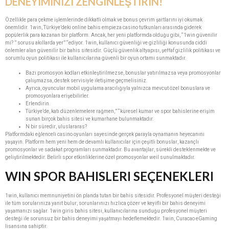
DENEYIMINIZI ZENGINLEŞTIRIN!
Özellikle para çekme işlemlerinde dikkatli olmak ve bonus çevrim şartlarını iyi okumak
önemlidir. 1win, Türkiye’deki online bahis empieza casino tutkunları arasında giderek
popülerlik para kazanan bir platform. Ancak, her yeni platformda olduğu gibi, “1win güvenilir
mi? ” sorusu akıllarda yer” “ediyor. 1win, kullanıcı güvenliği ve gizliliği konusunda ciddi
önlemler alan güvenilir bir bahis sitesidir. Güçlü güvenlik altyapısı, şeffaf gizlilik politikası ve
sorumlu oyun politikası ile kullanıcılarına güvenli bir oyun ortamı sunmaktadır.
Bazı promosyon kodları etkinleştirilmezse, bonuslar yatırılmazsa veya promosyonlar
çalışmazsa, destek servisiyle iletişime geçmelisiniz.
Ayrıca, oyuncular mobil uygulama aracılığıyla yalnızca mevcut özel bonuslara ve
promosyonlara erişebilirler.
Erlendirin.
Türkiye’de, katı düzenlemelere rağmen,” “küresel kumar ve spor bahislerine erişim
sunan birçok bahis sitesi ve kumarhane bulunmaktadır.
N bir süredir, uluslararas?
Platformdaki eğlenceli casino oyunları sayesinde gerçek parayla oynamanın heyecanını
yaşayın. Platform hem yeni hem de devamlı kullanıcılar için çeşitli bonuslar, kazançlı
promosyonlar ve sadakat programları sunmaktadır. Bu avantajlar, sürekli desteklenmekte ve
geliştirilmektedir. Belirli spor etkinliklerine özel promosyonlar weil sunulmaktadır.
WIN SPOR BAHISLERI SEÇENEKLERI
1win, kullanıcı memnuniyetini ön planda tutan bir bahis sitesidir. Profesyonel müşteri desteği
ile tüm sorularınıza yanıt bulur, sorunlarınızı hızlıca çözer ve keyifli bir bahis deneyimi
yaşamanızı sağlar. 1win giris bahis sitesi, kullanıcılarına sunduğu profesyonel müşteri
desteği ile sorunsuz bir bahis deneyimi yaşatmayı hedeflemektedir. 1win, Curacao eGaming
lisansına sahiptir.