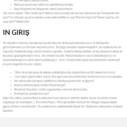
on-line bahis platformudur.
Bahisçi oyuncuları etkin bir şekilde teşvik eder.
Kayıt düğmesine tıklayarak işlemi tamamlayın.
Her nenni kadar 1Win mobil giri? Adresi konusunda çok hassas davransa da Türkiye’de tüm
içeri? Ini cellular uyumlu olarak sunan alternatiflerin say? Bile bir hayli dü? Sanal sporlar, bir
spor kar?? Ndaki tak?
IN GIRIŞ
Ve rakiplerin aksine, burada açık ya da koyu bir tema ayarlayamazsınız ve katsayıları
görüntülemek için formatı seçemezsiniz. Birçoğu bundan hoşlanmayabilir, bu nedenle bu tür
nüanslar hakkında bilgi sahibi olmanız gerekir. Üstelik Hediye kodları ile bu deneyimi daha da
kazançlı good getirebilirsiniz. Bu rehberimizde, Hediye kodlarını nasıl alabileceğinizi ve
kullanabileceğinizi adım adım anlatacağız. 1win, Türkiye’deki yasal düzenlemeler nedeniyle
erişimi engellenmiş bir sitedir.
1Win ile kripto para ile bakiye yüklediğinizde, depozitonuza %2 reward alırsınız.
1win kayıt işleminden sonra, tüm para yatırma yöntemleri kullanımınıza sunulacaktır.
Na sahip olan bu bahis platformu oldukça güvenlidir ve geçmi?
Kontrol etmese para, birden fazla hesab?
Ancak en hoş olanı, mobil uygulamayı indirme bonusudur.
N empieza nerede olursan?
Eğer ofis, bahis yapma konusunda çevrimiçi pazarın liderleri kadar iyiyse, bu kolun onlara
sağladığı bir avantajdır. j. Bu cömertliğin, 1Win gerçekten küresel bir ölçeğe ulaşana kadar
geçici olması mümkündür. Bu nedenle anı yakalamakta fayda var. Bağlantıyı takip edin ve kaydı
başlatın.