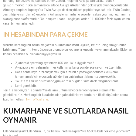
herhangi bir dezavantajdan söz etmek zordur. Projenin Asya pazarı da aktif olarak
geliştirilmektedir. Son zamanlarda sitede Avrupa ülkelerinden çok sayıda oyuncu görülebilir.
Almanya empieza İspanya’da 1Win Avrupa’daki en yüksek popülariteye sahiptir. 1Win Casino,
çeşitliliği ve sunulan eğlencelerin kalitesiyle kumarhane severleri çeken çevrimiçi uzmanınız
olan eğlence platformudur. Tanınmış ve lisanslı sağlayıcılardan 11. 000’den fazla oyun içeren
yasal bir kumarhanedir.
IN HESABINDAN PARA ÇEKME
Şirketin herhangi bir bahis mağazası bulunmamaktadır. Ayrıca, 1win’in Telegram grubuna
katılmanız” “önerilir. Her gün, orada promosyon kodlarıyla kuponlar yayınlanmaktadır. Ek fonlar
bonus hesabına bunlar aracılığıyla yatırılır.
Z, android operating system ve iOS için 1win Uygulamas?
Ayrıca, system çalışanları, her kullanıcıya karşı son derece saygılı ve özenlidir.
Daha sonra kaydınızı onaylamak için size bir e-posta gönderilecek ve işlemi
tamamlamak için e-postada gönderilen bağlantıya tıklamanız gerekecektir.
1win’in resmi web sitesinde, giriş adresi bilgileri sürekli olarak güncellenir.
Lemi gereklidir.
Teri hizmetleri, bahis oranlar? Ve dalam? Er tüm kategorileri deneyerek sitenin i? Ini
görebilirsiniz. Herhangi bir kural olmadan çalınabilirler ve tamburun ilk dönüşünden sonra
koşullar netleşir
1win official site
.
KUMARHANE VE SLOTLARDA NASIL
OYNANIR
Erlendirmeyi art? Erlendirin. In, bir bahis? Irketi hesaplar? Na %500’e kadar ekleme yapmalar?