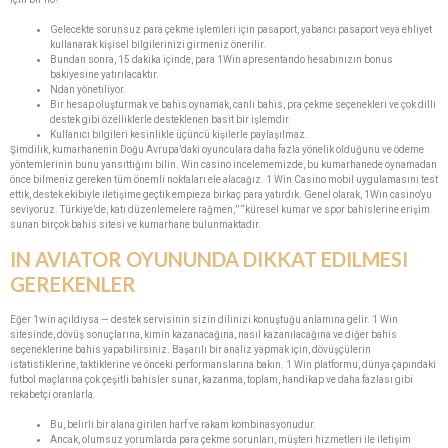
Için bir ho?
Gelecekte sorunsuz para çekme işlemleri için pasaport, yabancı pasaport veya ehliyet
kullanarak kişisel bilgilerinizi girmeniz önerilir.
Bundan sonra, 15 dakika içinde, para 1Win apresentando hesabınızın bonus
bakiyesine yatırılacaktır.
Ndan yönetiliyor.
Bir hesap oluşturmak ve bahis oynamak, canlı bahis, pra çekme seçenekleri ve çok dilli
destek gibi özelliklerle desteklenen basit bir işlemdir.
Kullanıcı bilgileri kesinlikle üçüncü kişilerle paylaşılmaz.
Şimdilik, kumarhanenin Doğu Avrupa’daki oyunculara daha fazla yönelik olduğunu ve ödeme
yöntemlerinin bunu yansıttığını bilin. Win casino incelememizde, bu kumarhanede oynamadan
önce bilmeniz gereken tüm önemli noktaları ele alacağız. 1 Win Casino mobil uygulamasını test
ettik, destek ekibiyle iletişime geçtik empieza birkaç para yatırdık. Genel olarak, 1Win casino’yu
seviyoruz. Türkiye’de, katı düzenlemelere rağmen,” “küresel kumar ve spor bahislerine erişim
sunan birçok bahis sitesi ve kumarhane bulunmaktadır.
IN AVIATOR OYUNUNDA DIKKAT EDILMESI
GEREKENLER
Eğer 1win açıldıysa — destek servisinin sizin dilinizi konuştuğu anlamına gelir. 1 Win
sitesinde, dövüş sonuçlarına, kimin kazanacağına, nasıl kazanılacağına ve diğer bahis
seçeneklerine bahis yapabilirsiniz. Başarılı bir analiz yapmak için, dövüşçülerin
istatistiklerine, taktiklerine ve önceki performanslarına bakın. 1 Win platformu, dünya çapındaki
futbol maçlarına çok çeşitli bahisler sunar, kazanma, toplam, handikap ve daha fazlası gibi
rekabetçi oranlarla.
Bu, belirli bir alana girilen harf ve rakam kombinasyonudur.
Ancak, olumsuz yorumlarda para çekme sorunları, müşteri hizmetleri ile iletişim