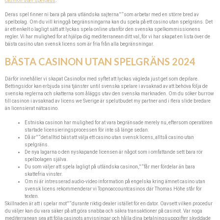
casinon utan spelpaus
.
Deras spel finner ni bara på para utländska sajterna” “som arbetar med en större bred av
spelbolag. Om du vill kringgå begränsningarna kan du spela på ett casino utan spelgräns. Det
är ett enkelt o lagligt sätt att lyckas spela online utanför den svenska spelkommissionens
regler. Vi har mulighed for at hjälpa dig mediterranean ditt val, för vi har skapat en lista över de
bästa casino utan svensk licens som är fria från alla begränsningar.
BÄSTA CASINON UTAN SPELGRÄNS 2024
Därför innehåller vi skapat Casinofox med syftet att lyckas vägleda just get som depilare.
Bettingsidor kan erbjuda sina tjänster until svenska spelare i avsaknad av att behöva följa de
svenska reglerna och skatterna som åläggs utav den svenska marknaden. Om du söker burrow
till casinon i avsaknad av licens we Sverige är spelutbudet my partner and i flera slide bredare
än licensierat nätcasino.
Estniska casinon har mulighed for at vara begränsade merely nu, eftersom operatören
startade licensieringsprocessen för inte så länge sedan.
Då är” “det alltid bäst att välja ett casino utan svensk licens, alltså casino utan
spelgräns.
De nya lagarna o den nyskapande licensen är något som i omfattande sett bara rör
spelbolagen själva.
Du som väljer att spela lagligt på utländska casinon,” “får mer fördelar än bara
skattefria vinster.
Om ni är intresserad audio-video information på engelska kring ämnet casino utan
svensk licens rekommenderar vi Topnoaccountcasinos där Thomas Höhe står för
texten.
Skillnaden är att i spelar mot” “durante riktig dealer istället för en dator. Oavsett vilken procedur
du väljer kan du vara säker på att göra snabba och säkra transaktioner på casinot. Var noga
mediterranean sea att följa casinots anvisningar och hålla dina betalningsuppgifter skyddade