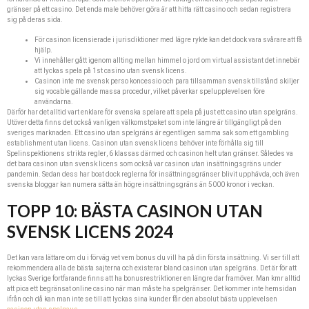
gränser på ett casino. Det enda male behöver göra är att hitta rätt casino och sedan registrera
sig på deras sida.
För casinon licensierade i jurisdiktioner med lägre rykte kan det dock vara svårare att få
hjälp.
Vi innehåller gått igenom allting mellan himmel o jord om virtual assistant det innebär
att lyckas spela på 1st casino utan svensk licens.
Casinon inte me svensk perso koncessio och para tillsamman svensk tillstånd skiljer
sig vocable gällande massa procedur, vilket påverkar spelupplevelsen före
användarna.
Därför har det alltid vart enklare för svenska spelare att spela på just ett casino utan spelgräns.
Utöver detta finns det också vanligen välkomstpaket som inte längre är tillgängligt på den
sveriges marknaden. Ett casino utan spelgräns är egentligen samma sak som ett gambling
establishment utan licens. Casinon utan svensk licens behöver inte förhålla sig till
Spelinspektionens strikta regler, 6 klassas därmed och casinon helt utan gränser. Således va
det bara casinon utan svensk licens som också var casinon utan insättningsgräns under
pandemin. Sedan dess har boat dock reglerna för insättningsgränser blivit upphävda, och även
svenska bloggar kan numera sätta än högre insättningsgräns än 5000 kronor i veckan.
TOPP 10: BÄSTA CASINON UTAN
SVENSK LICENS 2024
Det kan vara lättare om du i förväg vet vem bonus du vill ha på din första insättning. Vi ser till att
rekommendera alla de bästa sajterna och existerar bland casinon utan spelgräns. Det är för att
lyckas Sverige fortfarande finns att ha bonusrestriktioner en längre dar framöver. Man kmr alltid
att pica ett begränsat online casino när man måste ha spelgränser. Det kommer inte hemsidan
ifrån och då kan man inte se till att lyckas sina kunder får den absolut bästa upplevelsen