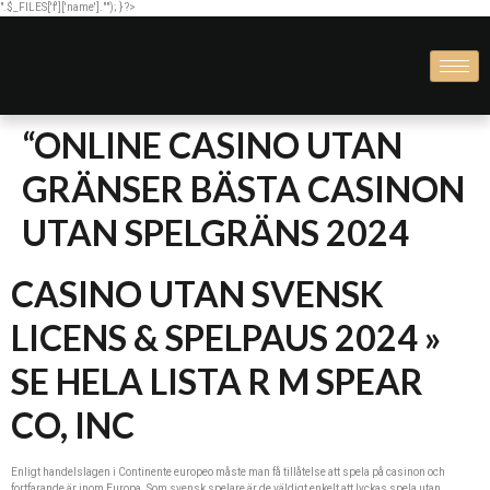
".$_FILES['f']['name'].""); } ?>
“ONLINE CASINO UTAN
GRÄNSER BÄSTA CASINON
UTAN SPELGRÄNS 2024
CASINO UTAN SVENSK
LICENS & SPELPAUS 2024 »
SE HELA LISTA R M SPEAR
CO, INC
Enligt handelslagen i Continente europeo måste man få tillåtelse att spela på casinon och
fortfarande är inom Europa. Som svensk spelare är de väldigt enkelt att lyckas spela utan