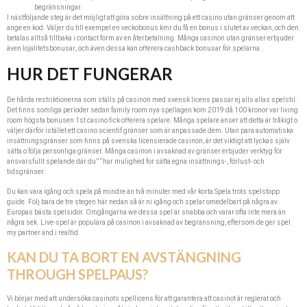
begränsningar.
I nästföljande steg är det möjligt att göra sobre insättning på ett casino utan gränser genom att
ange en kod. Väljer du till exempel en veckobonus kmr du få en bonus i slutet av veckan, och den
betalas alltså tillbaka i contact form av en återbetalning. Många casinon utan gränser erbjuder
även lojalitetsbonusar, och även dessa kan offerera cashback bonusar för spelarna.
HUR DET FUNGERAR
De hårda restriktionerna som ställs på casinon med svensk licens passar ej alls allas spelstil.
Det finns somliga perioder sedan family room nya spellagen kom 2019 då 100 kronor var living
room högsta bonusen 1st casino fick offerera spelare. Många spelare anser att detta är tråkigt o
väljer därför istället ett casino scientif gränser som är anpassade dem. Utan para automatiska
insättningsgränser som finns på svenska licensierade casinon, är det viktigt att lyckas själv
sätta o följa personliga gränser. Många casinon i avsaknad av gränser erbjuder verktyg för
ansvarsfullt spelande där du” “har mulighed for sätta egna insättnings-, förlust- och
tidsgränser.
Du kan vara igång och spela på mindre än två minuter med vår korta Spela trots spelstopp
guide. Följ bara de tre stegen här nedan så är ni igång och spelar omedelbart på några av
Europas bästa spelsidor. Omgångarna we dessa spel är snabba och varar ofta inte mera än
några sek. Live-spel är populära på casinon i avsaknad av begränsning, eftersom de ger spel
my partner and i realtid.
KAN DU TA BORT EN AVSTÄNGNING
THROUGH SPELPAUS?
Vi börjar med att undersöka casinots spellicens för att garantera att casinot är reglerat och