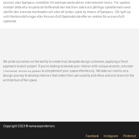
casinos utan Spelpaus innehåller till exempel oavbrutet en internationell licens. För spelare
innebär detta att a respeito de fortfarande kan leta fram säkra och pålitliga spelalternativ även
utanför den svenska marknaden och utan att lyckas spela by means of Spelpaus. Gå right up
until Kontoinställningar eller Ansvarsfullt SpelandeLeta efter en sektion för ansvarsfullt
spelande.
We pride ourselves on the ability to create truly bespoke design schemes, applying a fresh
approach to each project. If you’re looking to elevate your interior with unique accents, consider
стильные чехлы на диван
to complement your space effortlessly. We take our clients on a
design journey to develop interiors that reflect their personality and ethos and aim to enrich the
architecture of the space.
Copyright 2023 © namasayainteriors
Facebook
Instagram
Pinterest