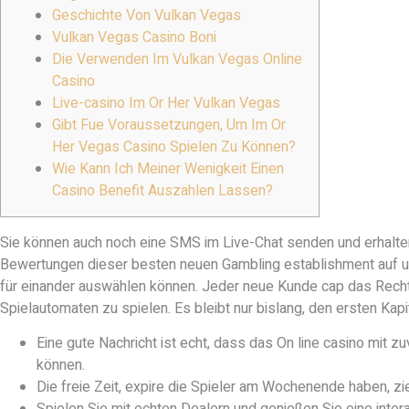
Geschichte Von Vulkan Vegas
Vulkan Vegas Casino Boni
Die Verwenden Im Vulkan Vegas Online
Casino
Live-casino Im Or Her Vulkan Vegas
Gibt Fue Voraussetzungen, Um Im Or
Her Vegas Casino Spielen Zu Können?
Wie Kann Ich Meiner Wenigkeit Einen
Casino Benefit Auszahlen Lassen?
Sie können auch noch eine SMS im Live-Chat senden und erhalten
Bewertungen dieser besten neuen Gambling establishment auf uns
für einander auswählen können. Jeder neue Kunde cap das Rech
Spielautomaten zu spielen. Es bleibt nur bislang, den ersten Kapit
Eine gute Nachricht ist echt, dass das On line casino m
können.
Die freie Zeit, expire die Spieler am Wochenende haben, z