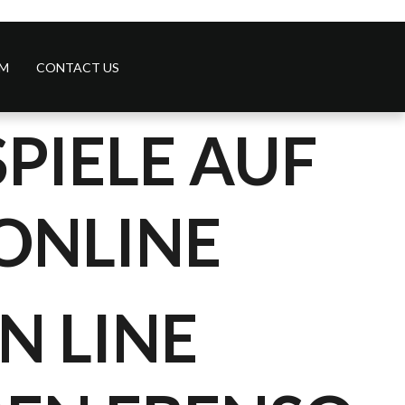
AM
CONTACT US
PIELE AUF
 ONLINE
N LINE