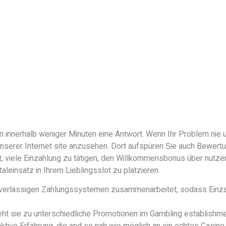
 innerhalb weniger Minuten eine Antwort. Wenn Ihr Problem nie u
erer Internet site anzusehen. Dort aufspüren Sie auch Bewertun
t, viele Einzahlung zu tätigen, den Willkommensbonus über nut
aleinsatz in Ihrem Lieblingsslot zu platzieren.
it zuverlässigen Zahlungssystemen zusammenarbeitet, sodass Ei
ieht sie zu unterschiedliche Promotionen im Gambling establishme