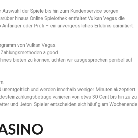
der Auswahl der Spiele bis hin zum Kundenservice sorgen
arüber hinaus Online Spielothek entfaltet Vulkan Vegas die
Anfänger oder Profi – ein unvergessliches Erlebnis garantiert.
rogramm von Vulkan Vegas.
on Zahlungsmethoden a good.
hines bieten zu können, achten wir ausgesprochen penibel auf
m.
d unentgeltlich und werden innerhalb weniger Minuten akzeptiert.
ndesteinzahlungsbeträge variieren von etwa 30 Cent bis hin zu zu
Better und Jeton. Spieler entscheiden sich häufig am Wochenende
CASINO