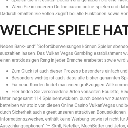
Spielen Sie mit echten Dealern und genießen Sie eine inter
Wenn Sie in unserem On line casino online spielen und dab
Dadurch erhalten Sie vollen Zugriff bei alle Funktionen sowie Vor
WELCHE SPIELE HA
Neben Bank- und” “Sofortüberweisungen können Spieler ebenso pe
auszahlen lassen. Das Vulkan Vegas Gambling establishment wurde
einen erstklassigen Rang in jeder Branche erarbeitet sowie wird
Zum Glück ist auch dieser Prozess besonders einfach und k
Besonders wichtig ist auch, dass alle bisher genannten S
Für neue Kunden findet man einen großzügigen Willkommen
Hier finden Sie verschiedene Arten vonseiten Roulette, Bl
Unter insgesamt 114 Spieleentwicklern, durch denen wir zusamme
betreiben wir stolz von diesen Online Casino VulkanVegas und be
durch Sicherheit auch a great unseren attraktiven Bonusaktionen
Informationszwecken, enthält keine Werbung sowie ist nicht für 
Auszahlungsoptionen” “– Skrill, Neteller, MuchBetter und Jeton