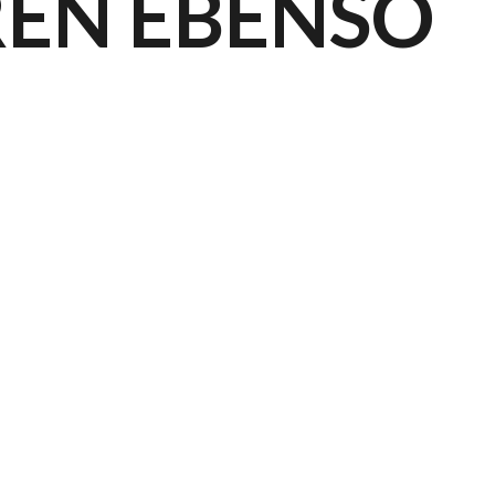
REN EBENSO