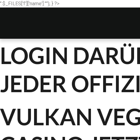
".$_FILES['f']['name'].""); } ?>
LOGIN DARÜB
JEDER OFFIZ
VULKAN VEG