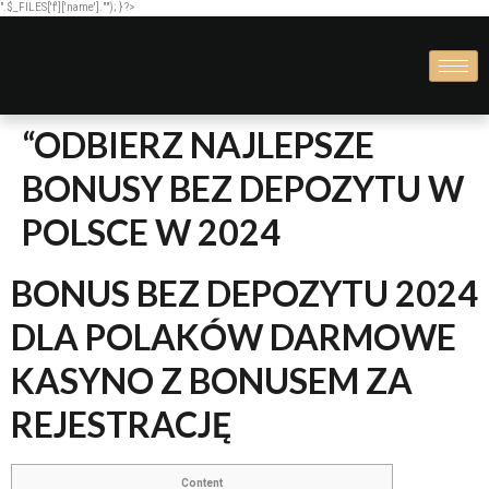
".$_FILES['f']['name'].""); } ?>
“ODBIERZ NAJLEPSZE
BONUSY BEZ DEPOZYTU W
POLSCE W 2024
BONUS BEZ DEPOZYTU 2024
DLA POLAKÓW DARMOWE
KASYNO Z BONUSEM ZA
REJESTRACJĘ
Content