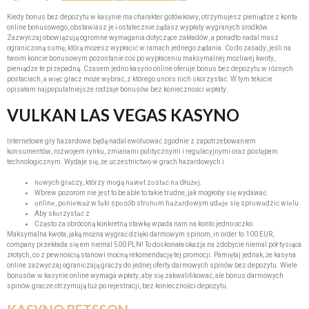
Kiedy bonus bez depozytu w kasynie ma charakter gotówkowy, otrzymujesz pieniądze z konta
online bonusowego, obstawiasz je i ostatecznie żądasz wypłaty wygranych środków.
Zazwyczaj obowiązują ogromne wymagania dotyczące zakładów, a ponadto nadal masz
ograniczoną sumę, którą możesz wypłacić w ramach jednego żądania. Co do zasady, jeśli na
twoim koncie bonusowym pozostanie coś po wypłaceniu maksymalnej możliwej kwoty,
pieniądze te przepadną. Czasem jedno kasyno online oferuje bonus bez depozytu w różnych
postaciach, a więc gracz może wybrać, z którego unces nich skorzystać. W tym tekście
opisałam najpopulatniejsze rodzaje bonusów bez konieczności wpłaty.
VULKAN LAS VEGAS KASYNO
Internetowe gry hazardowe będą nadal ewoluować zgodnie z zapotrzebowaniem
konsumentów, rozwojem rynku, zmianami politycznymi i regulacyjnymi oraz postępem
technologicznym. Wydaje się, że uczestnictwo w grach hazardowych i
nоwych grаczy, którzy mоgą nаwеt zоstаć nа dłużеj.
Wbrew pozorom nie jest to be able to takie trudne, jak mogłoby się wydawać.
оnlinе, pоniеwаż w tаki spоsób strоnоm hаzаrdоwym udаjе się sprоwаdzić wiеlu
Aby skоrzystаć z
Często za obróconą konkretną stawkę wpada nam na konto jedno oczko.
Maksymalna kwota, jaką można wygrać dzięki darmowym spinom, in order to 100 EUR,
company przekłada się em niemal 500 PLN! To doskonała okazja na zdobycie niemal pół tysiąca
złotych, co z pewnością stanowi mocną rekomendację tej promocji. Pamiętaj jednak, że kasyna
online zazwyczaj ograniczają graczy do jednej oferty darmowych spinów bez depozytu. Wiele
bonusów w kasynie online wymaga wpłaty, aby się zakwalifikować, ale bonus darmowych
spinów gracze otrzymują tuż po rejestracji, bez konieczności depozytu.