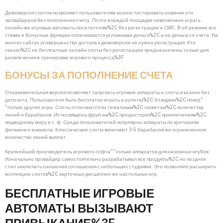
Демоверсия слотов позволяют пользователям казино тестировать новинки ото
провайдеров без пополнения счета. Почти в каждой площадке невозможно играть
онлайн же игровые автоматы посетителям%2C без регистрации и СМС. В об режиме все
ставки и бонусные функции оплачиваются условными деньги%2C а не деньги со счета. На
многих сайтах усовершенство доступа к демоверсии не нужна регистрация. Кто
сказал%2C не бесплатные онлайн слоты без регистрации предназначены только для
развлечения и тренировки игрового процесса%3F
БОНУСЫ ЗА ПОПОЛНЕНИЕ СЧЕТА
Ознакомительная версия позволяет запускать игровые аппараты и слоты в казино без
депозита. Пользователи быть бесплатно играть а рулетку%2C блэкджек%2C покер”
“только другие игры. Слоты отличаются по тематикам%2C сюжетам%2C количеству
линий и барабанов. Их посвящены фруктам%2C предыстория%2C приключениям%2C
подводному миру и т. ф. Среди пользователей популярны аппараты по критериям
фильмов и комиксов. Классические слоты включают 3-5 барабанов же ограниченное
количество линий выплат.
Крупнейший производитель игрового софта” “только аппаратов для наземных клубов.
Изначально провайдер самостоятельно разрабатывал все продукты%2C но позднее
стал заключать сношения соглашения с небольших студиями. Это позволяло расширить
коллекцию слотов%2C карточных дисциплин же настольных игр.
БЕСПЛАТНЫЕ ИГРОВЫЕ
АВТОМАТЫ ВЫЗЫВАЮТ
ПРИВЫКАНИЕ%3F