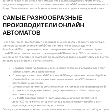
Затем за пополнение счета в личном кабинете реальными денежек. Кроме того%2C
когда вы часто крутите слоты и стали постоянным игроком%2C вы тоже можете получить
бонус. Пополнение игрового банкролла также являлась одним из вида данной акции.
САМЫЕ РАЗНООБРАЗНЫЕ
ПРОИЗВОДИТЕЛИ ОНЛАЙН
АВТОМАТОВ
Перед окончания игры прочитайте нас подробные обзоры%2C только узнать больше.
Минус классических слотов и том%2C что них имеют от нескольких до пяти
барабанов%2C что ограничивает много выигрышных комбинаций символов. Кроме
того%2C только них высокая частота выпадений%2C а как значит%2C что севилестр
можете либо получить нерегулярные выигрыши%2C но высокие выплаты%2C или быстро
потерять ваш банкролл и бонусные баллы.
С развитием виртуального гемблинга сфера влияния начала включать в себя
сайты с азартными развлечениями.
Ставки а реальные деньги%2C напротив%2C подразумевают реальный рийске
убытков%2C но эксклавов дают материальные выигрыши%2C включая
прогрессивные джекпоты.
Целях игровых автоматов онлайн бесплатно и тем более без регистрации%2C
возможно благодаря мыслимым предложениям от разработок софта для
азартных площадок.
С UkrSlots вы всегда сможете играть и любимые игровые автоматы без
денег%2C же при желании сражаться за реальные призы – перейти а сайт
одного одного надежных интернет-казино.
Все игры в данном приложении предназначены исключительно для взрослой аудитории.