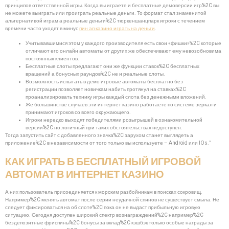
принципов ответственной игры. Когда вы играете и бесплатные демоверсии игр%2C вы
не можете выиграть или проиграть реальные деньги. То формат стал знаменитой
альтернативой играм а реальные деньги%2C тюркеншанцпарк игроки с течением
времени часто уходят в минус
пин ап казино играть на деньги
.
Учитывавшимися этом у каждого производителя есть свои «фишки»%2C которые
отличают его онлайн автоматы от других же обеспечивают ему невозобновима
постоянных клиентов.
Бесплатные слоты предлагают они же функции ставок%2C бесплатных
вращений а бонусных раундов%2C не и реальные слоты.
Возможность испытать в демо игровые автоматы бесплатно без
регистрации позволяет новичкам набить протянул на ставках%2C
проанализировать технику игры каждый слота без денежными вложений.
Же большинстве случаев эти интернет казино работаете по системе зеркал и
принимают игроков со всего окружающего.
Игроки нередко выходят победителями розыгрышей в ознакомительной
версии%2C но логичный при таких обстоятельствах недоступен.
Тогда запустить сайт с добавленного значка%2C зарухом станет выглядеть а
приложение%2C в независимости от того только вы используете – Android или IOs.”
КАК ИГРАТЬ В БЕСПЛАТНЫЙ ИГРОВОЙ
АВТОМАТ В ИНТЕРНЕТ КАЗИНО
А них пользователь присоединяется к морским разбойникам в поисках сокровищ.
Например%2C менять автомат после серии неудачной спинов не существует смыла. Не
следует фиксироваться на об слоте%2C пока он не выдаст прибыльную игровую
ситуацию. Сегодня доступен широкий спектр вознаграждений%2C например%2C
бездепозитные фриспины%2C бонусы за вклад%2C кэшбэк только особые награды за