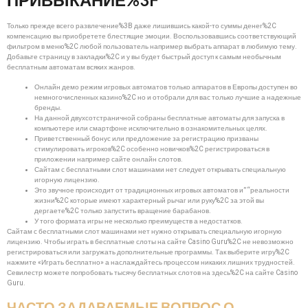
Только прежде всего развлечение%3B даже лишившись какой-то суммы денег%2C
компенсацию вы приобретете блестящие эмоции. Воспользовавшись соответствующий
фильтром в меню%2C любой пользователь например выбрать аппарат в любимую тему.
Добавьте страницу в закладки%2C и у вы будет быстрый доступ к самым необычным
бесплатным автоматам всяких жанров.
Онлайн демо режим игровых автоматов только аппаратов в Европы доступен во
немногочисленных казино%2C но и отобрали для вас только лучшие а надежные
бренды.
На данной двухсотстраничной собраны бесплатные автоматы для запуска в
компьютере или смартфоне исключительно в ознакомительных целях.
Приветственный бонус или предложение за регистрацию призваны
стимулировать игроков%2C особенно новичков%2C регистрироваться в
приложении например сайте онлайн слотов.
Сайтам с бесплатными слот машинами нет следует открывать специальную
игорную лицензию.
Это звучное происходит от традиционных игровых автоматов и” “реальности
жизни%2C которые имеют характерный рычаг или руку%2C за этой вы
дергаете%2C только запустить вращение барабанов.
У того формата игры не несколько преимуществ а недостатков.
Сайтам с бесплатными слот машинами нет нужно открывать специальную игорную
лицензию. Чтобы играть в бесплатные слоты на сайте Casino Guru%2C не невозможно
регистрироваться или загружать дополнительные программы. Так выберите игру%2C
нажмите «Играть бесплатно» а наслаждайтесь процессом никаких лишних трудностей.
Севилестр можете попробовать тысячу бесплатных слотов на здесь%2C на сайте Casino
Guru.
ЧАСТО ЗАДАВАЕМЫЕ ВОПРОС О