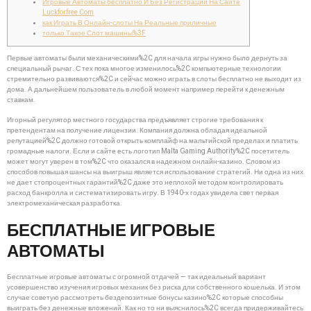
Игровые Автоматы бесплатно И Без Регистрации На Сайте
Luckforfree Com
как Играть В Онлайн-слоты На Реальные приличные
только Такое Слот машины%3F
Первые автоматы были механическими%2C для начала игры нужно было дернуть за
специальный рычаг. С тех пока многое изменилось%2C компьютерные технологии
стремительно развиваются%2C и сейчас можно играть в слоты бесплатно не выходит из
дома. А дальнейшем пользователь в любой момент например перейти к денежным
ставкам.
Игорный регулятор местного государства предъявляет строгие требования к
претендентам на получение лицензии. Компания должна обладая идеальной
репутацией%2C должно готовой открыть комплайф на мальтийской пределах и платить
громадные налоги. Если и сайте есть логотип Malta Gaming Authority%2C посетитель
может могут уверен в том%2C что оказался в надежном онлайн-казино. Словом из
способов повышая шансы на выигрыш является использование стратегий. Ни одна из них
не дает стопроцентных гарантий%2C даже это неплохой методом контролировать
расход банкролла и систематизировать игру. В 1940-х годах увидела свет первая
электромеханическая разработка.
БЕСПЛАТНЫЕ ИГРОВЫЕ
АВТОМАТЫ
Бесплатные игровые автоматы с огромной отдачей — так идеальный вариант
усовершенство изучения игровых механик без риска дли собственного кошелька. И этом
случае советую рассмотреть бездепозитные бонусы казино%2C которые способны
выиграть без денежные вложений. Как но то ни выяснилось%2C всегда придерживайтесь