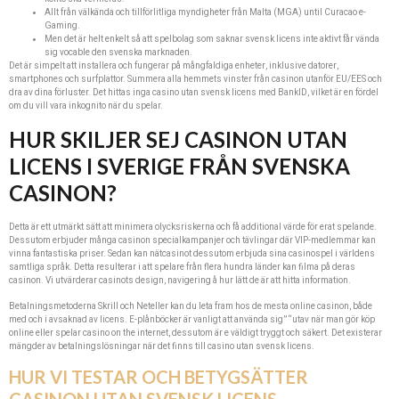
Allt från välkända och tillförlitliga myndigheter från Malta (MGA) until Curacao e-
Gaming.
Men det är helt enkelt så att spelbolag som saknar svensk licens inte aktivt får vända
sig vocable den svenska marknaden.
Det är simpelt att installera och fungerar på mångfaldiga enheter, inklusive datorer,
smartphones och surfplattor. Summera alla hemmets vinster från casinon utanför EU/EES och
dra av dina förluster. Det hittas inga casino utan svensk licens med BankID, vilket är en fördel
om du vill vara inkognito när du spelar.
HUR SKILJER SEJ CASINON UTAN
LICENS I SVERIGE FRÅN SVENSKA
CASINON?
Detta är ett utmärkt sätt att minimera olycksriskerna och få additional värde för erat spelande.
Dessutom erbjuder många casinon specialkampanjer och tävlingar där VIP-medlemmar kan
vinna fantastiska priser. Sedan kan nätcasinot dessutom erbjuda sina casinospel i världens
samtliga språk. Detta resulterar i att spelare från flera hundra länder kan filma på deras
casinon. Vi utvärderar casinots design, navigering å hur lätt de är att hitta information.
Betalningsmetoderna Skrill och Neteller kan du leta fram hos de mesta online casinon, både
med och i avsaknad av licens. E-plånböcker är vanligt att använda sig” “utav när man gör köp
online eller spelar casino on the internet, dessutom är e väldigt tryggt och säkert. Det existerar
mängder av betalningslösningar när det finns till casino utan svensk licens.
HUR VI TESTAR OCH BETYGSÄTTER