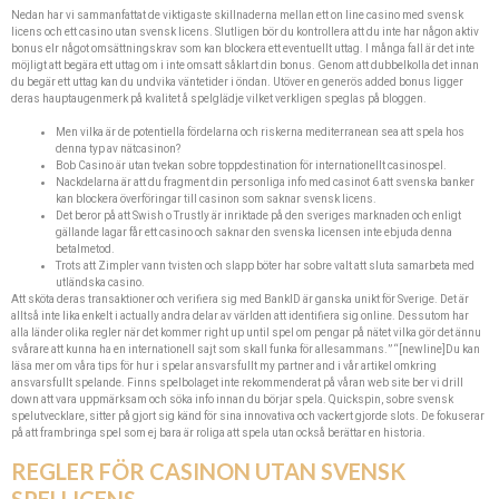
Nedan har vi sammanfattat de viktigaste skillnaderna mellan ett on line casino med svensk
licens och ett casino utan svensk licens. Slutligen bör du kontrollera att du inte har någon aktiv
bonus elr något omsättningskrav som kan blockera ett eventuellt uttag. I många fall är det inte
möjligt att begära ett uttag om i inte omsatt såklart din bonus. Genom att dubbelkolla det innan
du begär ett uttag kan du undvika väntetider i öndan. Utöver en generös added bonus ligger
deras hauptaugenmerk på kvalitet å spelglädje vilket verkligen speglas på bloggen.
Men vilka är de potentiella fördelarna och riskerna mediterranean sea att spela hos
denna typ av nätcasinon?
Bob Casino är utan tvekan sobre toppdestination för internationellt casinospel.
Nackdelarna är att du fragment din personliga info med casinot 6 att svenska banker
kan blockera överföringar till casinon som saknar svensk licens.
Det beror på att Swish o Trustly är inriktade på den sveriges marknaden och enligt
gällande lagar får ett casino och saknar den svenska licensen inte ebjuda denna
betalmetod.
Trots att Zimpler vann tvisten och slapp böter har sobre valt att sluta samarbeta med
utländska casino.
Att sköta deras transaktioner och verifiera sig med BankID är ganska unikt för Sverige. Det är
alltså inte lika enkelt i actually andra delar av världen att identifiera sig online. Dessutom har
alla länder olika regler när det kommer right up until spel om pengar på nätet vilka gör det ännu
svårare att kunna ha en internationell sajt som skall funka för allesammans.” “[newline]Du kan
läsa mer om våra tips för hur i spelar ansvarsfullt my partner and i vår artikel omkring
ansvarsfullt spelande. Finns spelbolaget inte rekommenderat på våran web site ber vi drill
down att vara uppmärksam och söka info innan du börjar spela. Quickspin, sobre svensk
spelutvecklare, sitter på gjort sig känd för sina innovativa och vackert gjorde slots. De fokuserar
på att frambringa spel som ej bara är roliga att spela utan också berättar en historia.
REGLER FÖR CASINON UTAN SVENSK
SPELLICENS