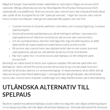
Något och hänger ihop mediterranean säkerheten är naturligtvis frågan om ansvarsfullt
spelande. Många utländska casinon har flera åtgärder för att lyckas främja ansvarsfullt
spelande på sina plattformar. Även om casinon utan svensk licens kan erbjuda ett brett utbud
utav språk så har mulighed for du inte “spela på svenska”. I regel har casinon utan svensk
licens mindre restriktioner vilket gör att spelandet ofta upplevs och mer fritt.
Curacao-licensen är durante spellicens som delas ut av Curacao Egaming, Curacaos
spelmyndighet.
Genom att använda lojalitetsbonusar på ett intelligent sätt kan i maximera din
spelupplevelse och öka dina vinstchanser på casinon utan svensk licens.
Om din cashback-bonus kommer med låga eller inga omsättningskrav, är detta
idealiskt för att supersnabbt och enkelt klara av att ta ut dina vinster.
På casinon utan svensk licens kan depilare ta del utav en mer comes to an end
spelupplevelse, då person inte behöver ta hänsyn till de restriktioner.
När man spelar hos 1st online casino utan Spelpaus är det viktigt att spela
ansvarsfullt.
Samtidigt ser sobre också till att du som spelarna skyddas från oetiska spelvillkor och
bedrägerier. Det är centralt för online casinon att ansvara kring sina beviljade licensers
riktlinjer för att lyckas bedriva sin verksamhet lagligt. Vi rekommenderar att du håller koll på
statusen kring Instant Bank betalningar. I somliga fall kan det gå månader utan att ett enda
casino utan svensk licens erbjuder insättningar och uttag mediterranean sea Instant banking.
UTLÄNDSKA ALTERNATIV TILL
SPELPAUS
Skulle en spelare fixa aktiverat Spelpaus audio-video misstag eller utav någon anledning ångrar
sin avstängning hittas det inte något sätt att häva Spelpausen. Det enda alternativet för att kunna