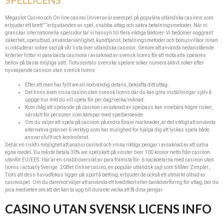
Megaslot Casino och On line casino Universe är exempel på populära utländska casinon som
erbjuder ett brett” “erbjudanden av spel, snabba uttag och säkra betalningsmetoder. När ni
granskar internationella spelsidor tar vi hänsyn till flera viktiga faktorer. Vi bedömer noggrant
säkerhet, spelutbud, användarvänlighet, kundtjänst, betalningsmetoder och bonusvillkor innan
vi inkluderar sobre sajt på vår lista över utländska casinon. Genom att använda nedanstående
kriterier hittar vi para bästa casinona i avsaknad av svensk licens för att möta alla spelares
behov på bästa möjliga sätt. Tiotusentals svenska spelare söker numera aktivt söker efter
nyskapande casinon utan svensk licens.
Efter att man har fyllt we all nödvändig details, bekräfta ditt uttag.
Det finns även vissa casino utan svensk licens där du kan göra inställningar själv å
uppge hur mkt du vill spela för per dag/vecka/månad.
Kom ihåg att spelande på casinon i avsaknad av spelpaus kan innebära högre risker,
särskilt för personer som kämpar med spelberoende.
Om du väljer att spela på casinon på andra förare marknader, är det viktigt att använda
alternativa gränser 6 verktyg som har mulighed for hjälpa dig att lyckas spela både
ansvarsfullt och kontrollerat.
Det är en riskfri möjlighet att analisi casinot och vinna riktiga pengar i avsaknad av att satsa
egna medel. Du måste betala 30% we spelskatt på vinster över 100 kronor netto från casinon
utanför EU/EES. Här är en snabb översikt av para främsta för- 6 nackdelarna med casinon utan
licens i actually Sverige. 20Bet Online casino, en populär utländsk sajt som tillåter Zimpler,
Trots att dess huvudfokus ligger på sport å betting, erbjuder de också ett utmärkt utbud av
casinospel. Om du däremot väljer att använda ett kreditkort eller banköverföring för uttag, bör du
pica medveten om att det kan ta upp till durante vecka att få dina pengar.
CASINO UTAN SVENSK LICENS INFO