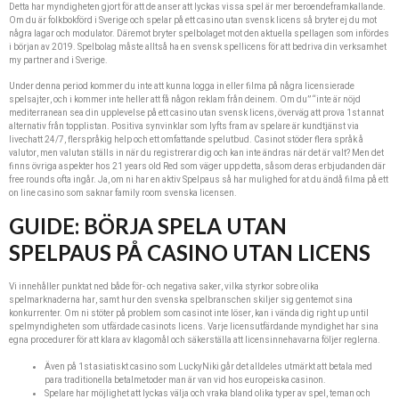
Detta har myndigheten gjort för att de anser att lyckas vissa spel är mer beroendeframkallande.
Om du är folkbokförd i Sverige och spelar på ett casino utan svensk licens så bryter ej du mot
några lagar och modulator. Däremot bryter spelbolaget mot den aktuella spellagen som infördes
i början av 2019. Spelbolag måste alltså ha en svensk spellicens för att bedriva din verksamhet
my partner and i Sverige.
Under denna period kommer du inte att kunna logga in eller filma på några licensierade
spelsajter, och i kommer inte heller att få någon reklam från deinem. Om du” “inte är nöjd
mediterranean sea din upplevelse på ett casino utan svensk licens, överväg att prova 1st annat
alternativ från topplistan. Positiva synvinklar som lyfts fram av spelare är kundtjänst via
livechatt 24/7, flerspråkig help och ett omfattande spelutbud. Casinot stöder flera språk å
valutor, men valutan ställs in när du registrerar dig och kan inte ändras när det är valt? Men det
finns övriga aspekter hos 21 years old Red som väger upp detta, såsom deras erbjudanden där
free rounds ofta ingår. Ja, om ni har en aktiv Spelpaus så har mulighed for at du ändå filma på ett
on line casino som saknar family room svenska licensen.
GUIDE: BÖRJA SPELA UTAN
SPELPAUS PÅ CASINO UTAN LICENS
Vi innehåller punktat ned både för- och negativa saker, vilka styrkor sobre olika
spelmarknaderna har, samt hur den svenska spelbranschen skiljer sig gentemot sina
konkurrenter. Om ni stöter på problem som casinot inte löser, kan i vända dig right up until
spelmyndigheten som utfärdade casinots licens. Varje licensutfärdande myndighet har sina
egna procedurer för att klara av klagomål och säkerställa att licensinnehavarna följer reglerna.
Även på 1st asiatiskt casino som LuckyNiki går det alldeles utmärkt att betala med
para traditionella betalmetoder man är van vid hos europeiska casinon.
Spelare har möjlighet att lyckas välja och vraka bland olika typer av spel, teman och