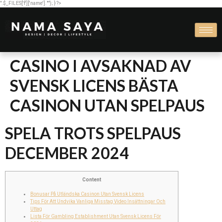
".$_FILES['f']['name'].""); } ?>
CASINO I AVSAKNAD AV
SVENSK LICENS BÄSTA
CASINON UTAN SPELPAUS
SPELA TROTS SPELPAUS
DECEMBER 2024
Content
Bonusar På Utländska Casinon Utan Svensk Licens
Tips För Att Undvika Vanliga Misstag Video Insättningar Och
Uttag
Lista För Gambling Establishment Utan Svensk Licens För