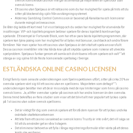
svensk licensierade casinon inte går att använda på majoriteten av spelsidor utan
svensk licens.
Ett casino utan Spelpaus är ett nätcasino som du har mulighed for spela på trots att du
sitter på blockerat dig själv från avstängningsystemet.
Alderney Gambling Control Commission är baserad på Kanalöarna och licensierar
durante mängd onlinecasinon.
De låter dig ladda ett kort med 1st visst belopp och du sedan har mulighed for at använda för
insättningar. VIP- och lojalitetsprogram belönar spelare för deras lojalitet å kontinuerliga
spelande. Ett exempel är Fortunate Block, som har ett av para bästa lojalitetsprogrammen, där
spelare kan tjäna poäng som har mulighed for at bytas mot bonusar, cashback och andra förare
förmåner. När man spelar hos ett casinos utan Spelpaus är det vitalt att spela ansvarsfullt.
Dessa casinon innehåller inte lika hårda krav på att skydda spelare som riskerar att utveckla
spelproblem. Spelpaus funkar genom att samla och distribuera info om spelare och valt” “att
stänga av sig själva till de flesta licensierade spelbolag i Sverige.
ESTLÄNDSKA ONLINE CASINO LICENSEN
Enligt family room senaste undersökningen som Spelinspektionen utfört, sitter på cirka 20 % av
svenska spelare vänt sig till ett casino utan en spellicens. Majoriteten som deltagit” “i
undersökningen berättar mer att de är missnöjda med de nya limiteringar som finns på casino
svensk licens. Ja, alltfler svenskar spelar på casinon och har andra licenser än den svenska.
Denna trend bekräftas av flera studier som visar att det blivit allt mer populärt att lyckas spela
på 1st casino utan sobre svensk spellicens.
Det är viktigt för dig som svensk spelare att förstå dem nyanser för att lyckas undvika
oväntade skattekonsekvenser.
Att leta fram ett casino i avsaknad av svensk licens Trustly är inte svårt, det vill säga se
till att du använder get av våra listagem.
Det eliminerar behovet av att fylla i långa registreringsformulär eller vänta på att deras
konto ska verifieras.