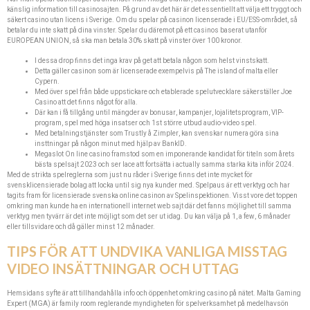
känslig information till casinosajten. På grund av det här är det essentiellt att välja ett tryggt och
säkert casino utan licens i Sverige. Om du spelar på casinon licenserade i EU/ESS-området, så
betalar du inte skatt på dina vinster. Spelar du däremot på ett casinos baserat utanför
EUROPEAN UNION, så ska man betala 30% skatt på vinster över 100 kronor.
I dessa drop finns det inga krav på get att betala någon som helst vinstskatt.
Detta gäller casinon som är licenserade exempelvis på The island of malta eller
Cypern.
Med över spel från både uppstickare och etablerade spelutvecklare säkerställer Joe
Casino att det finns något för alla.
Där kan i få tillgång until mängder av bonusar, kampanjer, lojalitetsprogram, VIP-
program, spel med höga insatser och 1st större utbud audio-video spel.
Med betalningstjänster som Trustly å Zimpler, kan svenskar numera göra sina
insttningar på någon minut med hjälp av BankID.
Megaslot On line casino framstod som en imponerande kandidat för titeln som årets
bästa spelsajt 2023 och ser lace att fortsätta i actually samma starka kita inför 2024.
Med de strikta spelreglerna som just nu råder i Sverige finns det inte mycket för
svensklicensierade bolag att locka until sig nya kunder med. Spelpaus är ett verktyg och har
tagits fram för licensierade svenska online casinon av Spelinspektionen. Visst vore det toppen
omkring man kunde ha en internationell internet web sajt där det fanns möjlighet till samma
verktyg men tyvärr är det inte möjligt som det ser ut idag. Du kan välja på 1, a few, 6 månader
eller tillsvidare och då gäller minst 12 månader.
TIPS FÖR ATT UNDVIKA VANLIGA MISSTAG
VIDEO INSÄTTNINGAR OCH UTTAG
Hemsidans syfte är att tillhandahålla info och öppenhet omkring casino på nätet. Malta Gaming
Expert (MGA) är family room reglerande myndigheten för spelverksamhet på medelhavsön