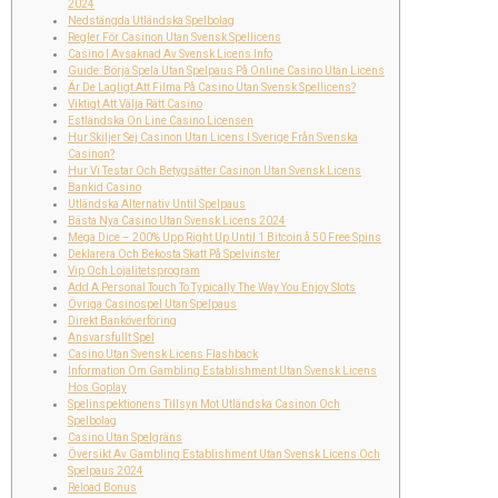
2024
Nedstängda Utländska Spelbolag
Regler För Casinon Utan Svensk Spellicens
Casino I Avsaknad Av Svensk Licens Info
Guide: Börja Spela Utan Spelpaus På Online Casino Utan Licens
Är De Lagligt Att Filma På Casino Utan Svensk Spellicens?
Viktigt Att Välja Rätt Casino
Estländska On Line Casino Licensen
Hur Skiljer Sej Casinon Utan Licens I Sverige Från Svenska
Casinon?
Hur Vi Testar Och Betygsätter Casinon Utan Svensk Licens
Bankid Casino
Utländska Alternativ Until Spelpaus
Bästa Nya Casino Utan Svensk Licens 2024
Mega Dice – 200% Upp Right Up Until 1 Bitcoin å 50 Free Spins
Deklarera Och Bekosta Skatt På Spelvinster
Vip Och Lojalitetsprogram
Add A Personal Touch To Typically The Way You Enjoy Slots
Övriga Casinospel Utan Spelpaus
Direkt Banköverföring
Ansvarsfullt Spel
Casino Utan Svensk Licens Flashback
Information Om Gambling Establishment Utan Svensk Licens
Hos Goplay
Spelinspektionens Tillsyn Mot Utländska Casinon Och
Spelbolag
Casino Utan Spelgräns
Översikt Av Gambling Establishment Utan Svensk Licens Och
Spelpaus 2024
Reload Bonus