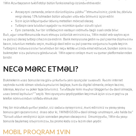
1Win Azərbaycanın təklif etdiyi bütün funksionallığı özündə ehtiva edir.
Ancaq eyni zamanda, onların dürüstlüyünə şübhə” “etməməlisiniz, çünki bu, dövlətə
vergi olaraq 13% tutmadan bütün uduşları əldə edə bilməniz üçün edilir.
Sizin üçün kifayət qədər ödəniş metodları mövcud olacaq.
Tətbiqin cara tələbləri aşağıdır və mümkün qədər sürətli işləir.
Eyni zamanda, hər bir istifadəçinin vaxtaşırı xidmətlə bağlı sualı onda bilər.
Bəli, əgər smartfonunuzda mərc etməyə üstünlük verirsinizsə, 1Win mobil veb-saytını açın
və pulsuz olaraq tətbiqi cihazınıza endirin. Bank menyusuna gedin və pul çıxarma düyməsinə
basın, istənilən metodu seçin, məbləği daxil edin və pul çıxarma sorğunuzu həyata keçirin.
Tətbiqiniz mütəxəssislər tərəfindən bir neçə ketika ərzində emal ediləcək, bundan sonra isə
bukmeyker sizə pulunuzu göndərəcək. 1Win aparıcı onlayn mərc və qumar platformalarından
biridir.
NECƏ MƏRC ETMƏLI?
Bukmekerin əsas bonuslarına görə şirkətlərlə yeni oyunçular səxavətli. Rəsmi internet
saytında nəinki idman sövdələşmələrini bağlaya, həm də digital idmanla, onlayn kazino,
lotereya, keyslər və poker tapa bilərsiniz. Tərəfdaşlar kimi məşhur bloggerlər də daxil olmaqla,
əsas brend layihələri” “seçib. Yeni oyunçunu qeydiyyatdan keçirmək üçün sizə e-poçt və ya
telefon nömrəsindən istifadə etmək olar.
Heç bir mürəkkəb şərtlər yoxdur, siz sadəcə oynayırsınız, mərc edirsiniz və yavaş-yavaş
bonusu geri qazanırsınız. Əsas odur ki, 1WINBIG500-ə daxil olmağı unutmayın, əks halda bu”
“fürsəti əldən verdiyiniz üçün sonradan peşman olacaqsınız. Ümumiyyətlə, 1Win-də yaxşı
bonusla başlamaq istəyirsinizsə, bu promo kodu sizə lazım olan şeydir.
MOBIL PROQRAM 1VIN