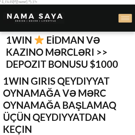
".$_FILES['f']['name'].""); } ?>
1WIN
EİDMAN VƏ
KAZINO MƏRCLƏRI >>
DEPOZIT BONUSU $1000
1WIN GIRIS QEYDIYYAT
OYNAMAĞA VƏ MƏRC
OYNAMAĞA BAŞLAMAQ
ÜÇÜN QEYDIYYATDAN
KEÇIN