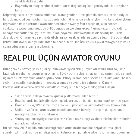
semblante başa çatır.
Bəyəndiyim məqam odur ki, istənilən vaxt oynamaq üçün yeni oyunlar tapıb əylənə
bilirəm.
Kriptovalyutaların siyahısı da mütəmadi olaraq yenilənir, ona görə də sizə lazım olan valyuta
hələ də mövcud deyilsə, həmişə xəbərdar olun. Əks halda sistem işləmir və belə ödənişlərin
keçməsinə imkan vermir. Cavab müddəti adətən twenty-four saat çəkir, lakin söhbət
söhbətdirsə, gözləmə müddəti 5-10 dəqiqədən çox olmayacaq. 1vin az yaxşı mərc xəttinə,
sənaye standartlarına uyğun müxtəlif kazinoya malikdir və çoxlu sayda ödəniş üsullarını
dəstəkləyir. Onların veb saytına daxil olaraq və hesab yaradaraq özünüz baxın. Siz bukmeker
kontorunun dəstəklədiyi üsullardan hər hansı birini istifadə edərək şəxsi müəyyən etdikdən
sonra uduşlarınızı geri ala bilərsiniz.
REAL PUL ÜÇÜN AVIATOR OYUNU
Buna görə də strategiya və ağıllı oyunun əhəmiyyətli olduğu oyunları axtarırsınızsa, 1Win
kazinoda məşhur kart oyunlarını oynayın. Böyük pul məbləğləri qazanmaq şansını əldə etmək
üçün canlı lotereya oyunlarında iştirak edin. 190 oyun arasından seçim edirsiniz, şanslı hesab
etdiyiniz ədədləri seçirsiniz, mərc qoyursunuz və oyunu işə salırsınız. Klassik
lotereyalardakı təcrübənizi maksimallaşdırmaq üçün bir neçə strategiyanı sınayın.
1Win aparıcı onlayn mərc və qumar platformalarından biridir.
Bəzi hallarda istifadəçilər özləri qaydaları pozur, bundan sonra mənfi şərhlər yazır.
Ümid edirik ki, 1Win icmalımız sizə təcili problemlərinizi həll etməyə kömək etdi.
Stolların və formatların sayının çox olması mənə istədiyimi seçim pul qazanaraq
maraqlı vaxt keçirmək imkanı verir.
Yeni oyunçunu qeydiyyatdan keçirmək üçün sizə e-poçt və ahora telefon nömrəsindən
istifadə etmək olar.
Bu nöqtədə, 2018-ci ildə Kurasao vergi orqanlarından alınaraq lisenziyalaşdırma işləri
aparılmışdır. Təşkilatın əsas istiqaməti şirkətin onlayn portalı vasitəsilə idman mərc oyunları