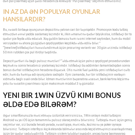
dən pul çıxarmaq üçün şəxsi hesabınıza klikləyib “Pul çıxarmaq” seçimini etməlisiniz.
IN AZ DA ƏN POPULYAR OYUNLAR
HANSILARDIR?
Bu, vəsaiti birbaşa oyunçunun depozitinə yatıran cari bir təşviqatdır. Promosyon kodu tətbiq
etməzdən əvvəl yadda saxlamaq lazımdır ki, ilkin əmanət nə qədər böyük olsa, istifadəçi bir to
qədər çox fayda əldə edəcək. Xoş gəldin bonusu həm rəsmi internet saytından, həm də mobil
versiyadan və ahora güzgüdən qeydiyyatdan keçdikdə əldə edilə bilər.”
“[newline]İstifadəçiləri həvəsləndirmək üçün procuring variantı var. 30 gün ərzində istifadəçi
50 min rubldan çox pul itirdiyi təqdirdə.
Depozit şərtləri ilə bağlı pulsuz mərcləri” “əldə etmək üçün yalnız qeydiyyat prosedurundan
keçmək və sonra hesabınızı yoxlamaq lazımdır. İstifadəçi bu addımları tamamladıqdan sonra
bonus dərhal istifadəçinin hesabına düşəcək. Ofis nəinki fəal şəkildə yeni istifadəçiləri cəlb
edir, həm də həmişə adi oyunçulara sadiqdir. Eyni zamanda, hər bir istifadəçinin vaxtaşırı
xidmətlə bağlı sualı onda bilər. İdman mərclərinin bəyanatına əsasən, bank kartına köçürmə
yolu ilə vəsaitin çıxarılması üçün maksimum müddət 3 iş günüdür.
YENI BIR 1WIN ÜZVÜ KIMI BONUS
ƏLDƏ EDƏ BILƏRƏM?
Əgər smartfonunuzla mərc etməyə üstünlük verirsinizsə, 1Win onlayn mobil tətbiqini
Android və ya iOS üçün tamammilə pulsuz olaraq endirə bilərsiniz. Tətbiqdə mərc üçün geniş
seçimlər var, siz burada hesab yarada, vəsait qoya, mərc edə, kazino və ya poker oynaya
bilərsiniz. Tətbiqin interfeysi kiçik ekranda bölmələr arasında keçid etməyinizi asanlaşdırmaq
üçün bir qədər sadələşdirilib. Tətbiqin sistem tələbləri aşağıdır, ancaq buna baxmayaraq