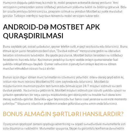
Həmçinin diqqətə çatdırmaq lazımdır ki, mobil proqram avtomatik olaraq yenilənir. Yeni
versiyanın çıxmasından sonra istifadəçi yeniləməni yükləmə təklifi ilə bildirişi görəcək. Belə
bir üsulla yeniləyə bilmirsinizsə, proqramı silmək və yenidən Mostbet az yukle məsləhət
görülür. Tətbiqin interfeysi təqribən tamamilə mobil versiyanı təkrar edir.
ANDROID-DƏ MOSTBET APK
QURAŞDIRILMASI
Bunu saytdakı çat, sosial şəbəkələr, qaynar telefon xətti, e-poçt vasitəsilə edə bilərsiniz. Bunu
etmək üçün şəxsi hesabınıza daxil olun, “Dəstək xidməti” menyusuna gedin və idarədən
hesabın silinməsini tələb edin. Bu qayda pozulursa, Mostbet bütün hesabları və istifadəçi
hesablarını hus edə bilər. Kazinonun yaradılışı ilə eyni vaxtda onlayn qumarxanalar fəal
şəkildə inkişaf etməyə başladı. Qumar sahəsinin ziyarətçiləri onlayn kazino və idman
mərcləri etməkdən xüsusi həzz alırlar.
Bunun üçün digər idman mərc təlimatlarını izləməniz yetərlidir. Əlavə olaraq qeyd edim ki,
istilən növ mərc növünü Mostbet-az90. com saytında edə bilərsiniz. Mostbet öz
müştərilərinin məmnuniyyətini tam təmin edə bilmək üçün 24/7 müştəri xidməti və canli
dəstək yaratdı. Nəzərinizə çatdırım ki, Mostbet müştəri xidməti çox sürətli şəkildə işləyir və
şirkətin operatorları bir neçə saniyə müddətində geri dönüş edir və trouble həll olana kimi
mesaj xəttində qalırlar. Beləliklə əgər beyninizdə hər hansı sual yaransa və en este momento
çətinliyə” “düşsəniz istənilən problemin aradan götürüləcəyinə əmin onda bilərsiniz.
BONUS ALMAĞIN ŞƏRTLƏRI HANSILARDIR?
Oyunçunun qeydiyyat zamanı qoyduğu advertising və soyad sənədlərdəki məlumatlarla üst-
üstə düşmürsə rədd edilir. Məlumatlar uyuşursa, Skype ilə görüntülü konfransa dəvət edilir.