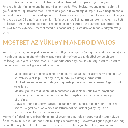
Proqramın bölmələrində heç bir reklam bannerləri və parlaq işarələr yoxdur.
Android tətbiqinin funksionallığı rəsmi onlayn portal MostBet kazinosundan geri qalmır. Bir
çox funksionallıq ilk olaraq mobil proqramda görünür və sınaqdan keçirilir və sınaqdan sonra
vebsayta ötürülür. Bu onunla əlaqədardır ki, Azərbaycandan olan qumar həvəskarları daha çox
Android os və İOS əməliyyat sistemləri ilə işləyən mobil cihazlarından oyunlar çıxarmaq üçün
istifadə edirlər. Yeni texnologiyaların və funksionallığın tətbiqi ilə bukmeker kontoru daimi
müştəriləri və əyləncəli İnternet portalının qonaqları üçün ideal və ən rahat şərait yaratmağa
çalışır.
MOSTBET AZ YÜKLƏYIN ANDROID VA IOS
Yeni oyunçular üçün bu, platformanın müxtəlifliyi ilə tanış olmağa, depoziti stabil saxlamağa və
ilk qələbəni qazanmağa köməkçi olacaq yaxşı bir motivasiyadır. Mostbet bonus bir çox
istifadəçi üçün yararlanmaq istədikləri şansdır. Ancaq oyunçu istəmədiyi təqdirdə təqdim
olunan reward və hədiyyələri rədd edə bilər.
Mobil proqramlar bir neçə kliklə lazımi qumar əyləncəsini tapmağa və onu pulsuz
rejimdə və ya true pul üçün oyun rejimində işə salmağa imkan verir..
Mostbet bukmeker kontorunda çox miqdarda pulun çıxarılması prosesi 5 günə qədər
çəkə bilər.
Manipulyasiyalardan sonra siz Mostbet onlayn kazinosunun rəsmi saytından
yüklənmiş proqram təminatının avtomatik quraşdırılması prosesinə başlaya
bilərsiniz.
Əlavə edilmiş xüsusiyyətlərə cütlük yan mərcləri kimi xüsusi mərclər, geniş yol
seçimi ilə görünə bilən əlavə statistika və oyunçuların digər oyunçuların
hərəkətlərinə baxmaq imkanı daxildir.
Həmçinin Futbol mərcləri də idman mərci sevənlər arasında ən populyarıdır. Əgər sizdə
futbol mərci həvəskarısınızsa flutto bu haqda daha çox bilgi əldə etmək üçün aşağıda verilmiş
təlimatla tanış olun. Burada nüfuzlu divizionların oyunları üçün fərdi total, dövr cədvəli,