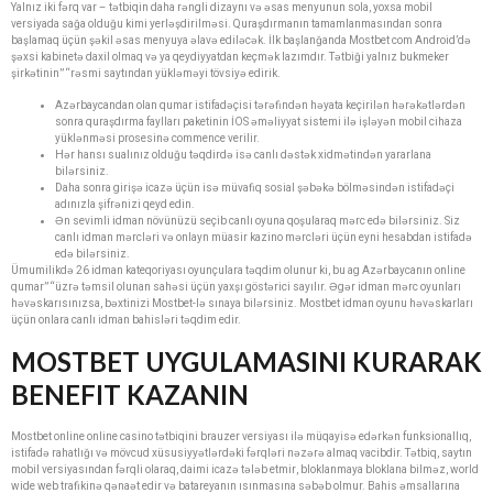
Yalnız iki fərq var – tətbiqin daha rəngli dizaynı və əsas menyunun sola, yoxsa mobil
versiyada sağa olduğu kimi yerləşdirilməsi. Quraşdırmanın tamamlanmasından sonra
başlamaq üçün şəkil əsas menyuya əlavə ediləcək. İlk başlanğanda Mostbet com Android’də
şəxsi kabinetə daxil olmaq və ya qeydiyyatdan keçmək lazımdır. Tətbiği yalnız bukmeker
şirkətinin” “rəsmi saytından yükləməyi tövsiyə edirik.
Azərbaycandan olan qumar istifadəçisi tərəfindən həyata keçirilən hərəkətlərdən
sonra quraşdırma faylları paketinin İOS əməliyyat sistemi ilə işləyən mobil cihaza
yüklənməsi prosesinə commence verilir.
Hər hansı sualınız olduğu təqdirdə isə canlı dəstək xidmətindən yararlana
bilərsiniz.
Daha sonra girişə icazə üçün isə müvafiq sosial şəbəkə bölməsindən istifadəçi
adınızla şifrənizi qeyd edin.
Ən sevimli idman növünüzü seçib canlı oyuna qoşularaq mərc edə bilərsiniz. Siz
canlı idman mərcləri və onlayn müasir kazino mərcləri üçün eyni hesabdan istifadə
edə bilərsiniz.
Ümumilikdə 26 idman kateqoriyası oyunçulara təqdim olunur ki, bu ag Azərbaycanın online
qumar” “üzrə təmsil olunan sahəsi üçün yaxşı göstərici sayılır. Əgər idman mərc oyunları
həvəskarısınızsa, bəxtinizi Mostbet-lə sınaya bilərsiniz. Mostbet idman oyunu həvəskarları
üçün onlara canlı idman bahisləri təqdim edir.
MOSTBET UYGULAMASINI KURARAK
BENEFIT KAZANIN
Mostbet online online casino tətbiqini brauzer versiyası ilə müqayisə edərkən funksionallıq,
istifadə rahatlığı və mövcud xüsusiyyətlərdəki fərqləri nəzərə almaq vacibdir. Tətbiq, saytın
mobil versiyasından fərqli olaraq, daimi icazə tələb etmir, bloklanmaya bloklana bilməz, world
wide web trafikinə qənaət edir və batareyanın ısınmasına səbəb olmur. Bahis əmsallarına