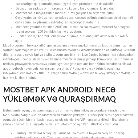
saxtakarlığın qarşısını alır, məsuliyyətli oyun prinsiplərinə riayət edir.
Oyunçunun sadəcə birini seçməsi və kuponu təsdiqləməsi kifayətdir.
Mostbet bahis mağazasının mobil sürümü çalışmazsa ne yapmalıyım?
Qeydiyyatın bu növü zamanı əvvəlcə yuxarıda qeyd edilmiş olanlardan birini seçməli
daha sonra isə şifrənizlə istifadəçi adınızı qeyd etməlisiniz.
Mostbetin yaranma tarixinin 2009-cu il olmasına baxmayaraq, Mostbet Azərbaycan
rəsmi veb-saytı 2016-cı ildən fəaliyyət göstərir.
Bundan sonra, “Android üçün yüklə” düyməsini sıxmağınız lazım olan bir səhifə
açılır.
Mobil proqramın funksionallığı qumarbazlara Live-casino bölməsində təqdim olunan qumar
oyunları oynamağa imkan verir. Live casino bölməsində Azərbaycandan olan istifadəçilər canlı
dilerlərlə çoxlu sayda kart və stolüstü oyun tapa bilərlər. Live Casino bölməsində əyləncədən
istifadə genuine quruda yerləşən kazino atmosferini tam yaşamağa kömək edir. Bütün oyunlar
növlərə, provayderlərə və əlavə xüsusiyyətlərə görə sıralana bilər. Yalnız hesabında kifayət
qədər pulu olan oyunçular onlara daxil ola bilər. VIP otaqlar yüksək bahislə oynamaq
istəyənlər üçün nəzərdə tutulub. Otağa hansı məbləğlə daxil ola biləcəyinizi öyrənmək üçün
üzərinə klikləməlisiniz.
MOSTBET APK ANDROID: NECƏ
YÜKLƏMƏK VƏ QURAŞDIRMAQ
Bütün bunlar oyunçular üçün həqiqətən orijinal və dinamik oyun təcrübəsi yaradan oyun
təcrübəsini zənginləşdirir. Mostbet olan standart yeddi yerlik Black jack, birdən çox cihazdakı
oyunçuları üçün bir mənbədən çoxlu sayda standart və VIP masalar təklif edir. Bu, istənilən
yerdə ən sürətli xüsusiyyətlərə malik müntəzəm onlayn Canlı Blackjack oyunudur.
Canlı oyunların hər biri oyunçularına özünə məxsus həyəcan bəxş edir, ancaq