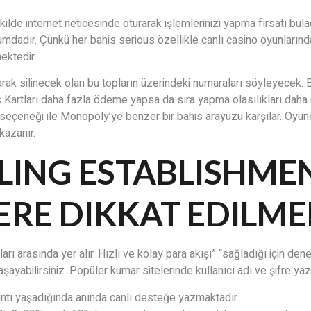
ilde internet neticesinde oturarak işlemlerinizi yapma fırsatı bul
umdadır. Çünkü her bahis serious özellikle canlı casino oyunların
ektedir.
arak silinecek olan bu topların üzerindeki numaraları söyleyecek. B
ns Kartları daha fazla ödeme yapsa da sıra yapma olasılıkları daha 
s seçeneği ile Monopoly’ye benzer bir bahis arayüzü karşılar. Oyu
kazanır.
ING ESTABLISHMENT
RE DIKKAT EDILME
ı arasında yer alır. Hızlı ve kolay para akışı” “sağladığı için deney
ayabilirsiniz. Popüler kumar sitelerinde kullanıcı adı ve şifre yaz
kıntı yaşadığında anında canlı desteğe yazmaktadır.