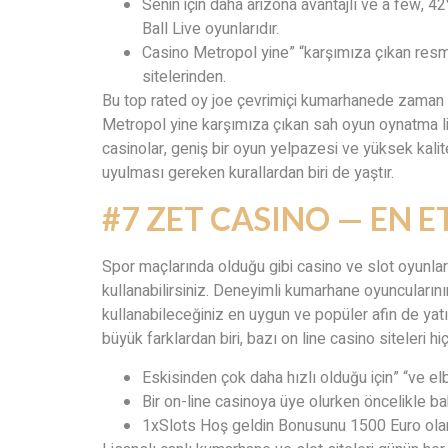
Senin için daha arizona avantajlı ve a few, 
Ball Live oyunlarıdır.
Casino Metropol yine” “karşımıza çıkan resmi 
sitelerinden.
Bu top rated oy joe çevrimiçi kumarhanede zaman for
Metropol yine karşımıza çıkan sah oyun oynatma lisa
casinolar, geniş bir oyun yelpazesi ve yüksek kalit
uyulması gereken kurallardan biri de yaştır.
#7 ZET CASINO — EN E
Spor maçlarında olduğu gibi casino ve slot oyunlar
kullanabilirsiniz. Deneyimli kumarhane oyuncularını
kullanabileceğiniz en uygun ve popüler afin de yatı
büyük farklardan biri, bazı on line casino siteleri h
Eskisinden çok daha hızlı olduğu için” “ve e
Bir on-line casinoya üye olurken öncelikle ba
1xSlots Hoş geldin Bonusunu 1500 Euro olara