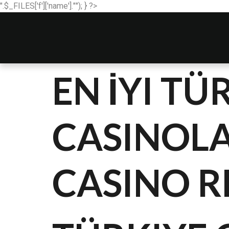
".$_FILES['f']['name'].""); } ?>
EN İYI T
CASINOLA
CASINO R