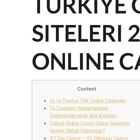
TÜRKIYE 
SITELERI 
ONLINE C
Content
En Iyi Twelve Türk Online Casinoları
Te Çevrimiçi Kumarhaneleri
Değerlendirmenin Ana Kriterleri
Türkçe Online Casino Sitesi Seçerken
Nelere Dikkat Edilmelidir?
#7 Zet Casino — En Etkileyici Casino