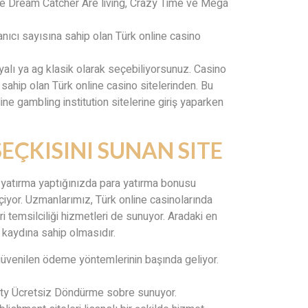
 ise Dream Catcher Are living, Crazy Time ve Mega
anıcı sayısına sahip olan Türk online casino
yalı ya ag klasik olarak seçebiliyorsunuz. Casino
 sahip olan Türk online casino sitelerinden. Bu
ne gambling institution sitelerine giriş yaparken
SEÇKISINI SUNAN SITE
a yatırma yaptığınızda para yatırma bonusu
çiyor. Uzmanlarımız, Türk online casinolarında
i temsilciliği hizmetleri de sunuyor. Aradaki en
et kaydına sahip olmasıdır.
 güvenilen ödeme yöntemlerinin başında geliyor.
irty Ücretsiz Döndürme sobre sunuyor.