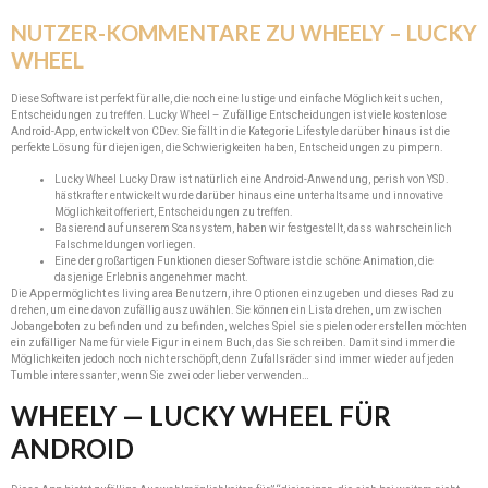
NUTZER-KOMMENTARE ZU WHEELY – LUCKY
WHEEL
Diese Software ist perfekt für alle, die noch eine lustige und einfache Möglichkeit suchen,
Entscheidungen zu treffen. Lucky Wheel – Zufällige Entscheidungen ist viele kostenlose
Android-App, entwickelt von CDev. Sie fällt in die Kategorie Lifestyle darüber hinaus ist die
perfekte Lösung für diejenigen, die Schwierigkeiten haben, Entscheidungen zu pimpern.
Lucky Wheel Lucky Draw ist natürlich eine Android-Anwendung, perish von YSD.
hästkrafter entwickelt wurde darüber hinaus eine unterhaltsame und innovative
Möglichkeit offeriert, Entscheidungen zu treffen.
Basierend auf unserem Scansystem, haben wir festgestellt, dass wahrscheinlich
Falschmeldungen vorliegen.
Eine der großartigen Funktionen dieser Software ist die schöne Animation, die
dasjenige Erlebnis angenehmer macht.
Die App ermöglicht es living area Benutzern, ihre Optionen einzugeben und dieses Rad zu
drehen, um eine davon zufällig auszuwählen. Sie können ein Lista drehen, um zwischen
Jobangeboten zu befinden und zu befinden, welches Spiel sie spielen oder erstellen möchten
ein zufälliger Name für viele Figur in einem Buch, das Sie schreiben. Damit sind immer die
Möglichkeiten jedoch noch nicht erschöpft, denn Zufallsräder sind immer wieder auf jeden
Tumble interessanter, wenn Sie zwei oder lieber verwenden…
WHEELY — LUCKY WHEEL FÜR
ANDROID