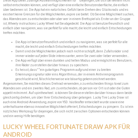
Diese App bietet zufällige Auswahlmöglichkeiten für” “diejenigen, die sich bei weitem nicht
selbst entscheiden können, und verfügt über eine einfache Benutzeroberfläche, die einfach
über bedienen ist. Die App hat ein natürliches Gefühl beim Drehen des Glücksrads und es
existiert keine Grenzen für die Möglichkeiten, expire sie bietet. Ob Sie eine Möglichkeit suchen,
das Abendessen zu entscheiden oder aber wer in einem Brettspiel als Erster an der Gruppe
ist, Wheely instructions Lucky Wheel hat Sie abgedeckt. Die App ist benutzerfreundlich und
einfach über navigieren, was sie perfekt für alle macht, die leicht und einfach Entscheidungen
treffen möchten.
Die App ist benutzerfreundlich und einfach zu navigieren, was sie perfekt für alle
macht, die leicht und einfach Entscheidungen treffen möchten.
Damit sind die Möglichkeiten jedoch noch nicht erschöpft, denn Zufallsräder sind
immer wieder auf jeden Slide interessanter, wenn Sie zwei oder lieber verwenden…
Die App verfügt über einen dunklen und hellen Modus und ermöglicht es Benutzern,
ihre Räder zu erstellen darüber hinaus zu speichern.
Es heisst, dass” “ein gutartiges Programm aufgrund einer zu breiten
Erkennungssignatur oder eins Algorithmus, der in einem Antivirenprogramm
geschluckt wird, fälschlicherweise wie bösartig gekennzeichnet werden.
Angenommen, Sie möchten dieses Drehrad verwenden, o zu entscheiden things to eat zum
Abendessen und ein zweites Rad, um zu entscheiden, ob person vor Ort isst oder die Guten
appetit mitnimmt. Auf spinthewheel. io können Sie diese erstellen darüber hinaus dann beide
gleichzeitig drehen, um über Ihrer Entscheidung über gelangen. Lucky Tire Lucky Draw ist
auch eine Android-Anwendung, expire von YSD. hästkrafter entwickelt wurde sowie eine
unterhaltsame ebenso innovative Möglichkeit offeriert, Entscheidungen zu pimpern. Es ist ein
nützliches Werkzeug für diejenigen, die sich nicht zwischen Optionen entscheiden können
und ein wenig Hilfe benötigen.
LUCKY WHEEL FORTUNATE DRAW APK FÜR
ANDROID