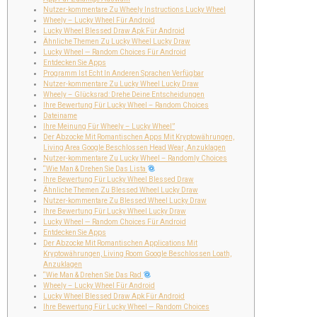
Nutzer-kommentare Zu Wheely Instructions Lucky Wheel
Wheely – Lucky Wheel Für Android
Lucky Wheel Blessed Draw Apk Für Android
Ähnliche Themen Zu Lucky Wheel Lucky Draw
Lucky Wheel — Random Choices Für Android
Entdecken Sie Apps
Programm Ist Echt In Anderen Sprachen Verfügbar
Nutzer-kommentare Zu Lucky Wheel Lucky Draw
Wheely – Glücksrad: Drehe Deine Entscheidungen
Ihre Bewertung Für Lucky Wheel – Random Choices
Dateiname
Ihre Meinung Für Wheely – Lucky Wheel”
Der Abzocke Mit Romantischen Apps Mit Kryptowährungen,
Living Area Google Beschlossen Head Wear, Anzuklagen
Nutzer-kommentare Zu Lucky Wheel – Randomly Choices
“Wie Man & Drehen Sie Das Lista
Ihre Bewertung Für Lucky Wheel Blessed Draw
Ähnliche Themen Zu Blessed Wheel Lucky Draw
Nutzer-kommentare Zu Blessed Wheel Lucky Draw
Ihre Bewertung Für Lucky Wheel Lucky Draw
Lucky Wheel — Random Choices Für Android
Entdecken Sie Apps
Der Abzocke Mit Romantischen Applications Mit
Kryptowährungen, Living Room Google Beschlossen Loath,
Anzuklagen
“Wie Man & Drehen Sie Das Rad
Wheely – Lucky Wheel Für Android
Lucky Wheel Blessed Draw Apk Für Android
Ihre Bewertung Für Lucky Wheel — Random Choices