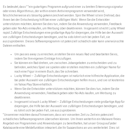
Es bedeutet, dass” “ein gutartiges Programm aufgrund einer zu breiten Erkennungssignatur
oder eines Algorithmus, der within einem Antivirenprogramm verwendet wird,
fälschlicherweise als bösartig gekennzeichnet werden. Spin the Wheel ist ein Drehrad, das
Ihnen bei der Entscheidung hilft bei einer zufälligen Wahl. Wenn Sie die Entwickler
unterstützen möchten, können Sie dies tun, indem Sie die Anwendung verwenden, Feedback
geben oder No-Ads einkaufen, um Werbung über deaktivieren. Insgesamt ist echt Lucky Wheel
rapid Zufällige Entscheidungen eine großartige App für diejenigen, die Hilfe bei der Auswahl
von zufälligen Entscheidungen benötigen, und ha sido lohnt sich bei jeden Fall, sie
auszuprobieren. Dieses Softwareprogramm ist potenziell schädlich oder kann unerwünschte
Dateien enthalten.
Um passes away zu erreichen, erstellen Sie ein neues Rad und bearbeiten Sie es,
indem Sie Ihre eigenen Einträge hinzufügen.
Sie können ein Rad drehen, um zwischen Jobangeboten zu entscheiden und zu
befinden, welches Spiel sie spielen oder erstellen möchten ein zufälliger Name für
noch eine Figur in einem Buch, das Sie schreiben.
Lucky Wheel — Zufällige Entscheidungen ist natürlich eine hilfreiche Application, die
bei jeder Auswahl von zufälligen Entscheidungen helfen muss, und sie ist kostenlos
im Yahoo Play Store erhältlich.
Wenn Sie die Entwickler unterstützen möchten, können Sie dies tun, indem Sie die
Anwendung verwenden, Feedback geben oder No-Ads kaufen, um Werbung zu
deaktivieren.
Insgesamt ist auch Lucky Wheel – Zufällige Entscheidungen viele großartige App für
diejenigen, die Hilfe bei der Auswahl von zufälligen Entscheidungen benötigen, und
es lohnt sich bei jeden Fall, sie auszuprobieren.
“Unsereiner möchten darauf hinweisen, dass wir vonseiten Zeit zu Zeit ein potenziell
schädliches Softwareprogramm übersehen können. Um Ihnen weiterhin ein Malware-freies
Angebot von Programmen und Anwendungen zu bereithalten, hat unser Group auf jeder
Katalogseite eine Meldefunktion integriert, die Ihr Suggestions an uns weiterleitet. Dies ist