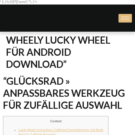
".$_FILES['f']['name'].""); } ?>
WHEELY LUCKY WHEEL
FÜR ANDROID
DOWNLOAD”
“GLÜCKSRAD »
ANPASSBARES WERKZEUG
FÜR ZUFÄLLIGE AUSWAHL
Content
Lucky Wheel Instructions Zufällige Entscheidungen: Die Beste
App Für Zufällige Auswahl