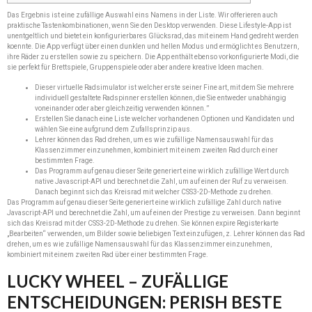
Das Ergebnis ist eine zufällige Auswahl eins Namens in der Liste. Wir offerieren auch
praktische Tastenkombinationen, wenn Sie den Desktop verwenden. Diese Lifestyle-App ist
unentgeltlich und bietet ein konfigurierbares Glücksrad, das mit einem Hand gedreht werden
koennte. Die App verfügt über einen dunklen und hellen Modus und ermöglicht es Benutzern,
ihre Räder zu erstellen sowie zu speichern. Die App enthält ebenso vorkonfigurierte Modi, die
sie perfekt für Brettspiele, Gruppenspiele oder aber andere kreative Ideen machen.
Dieser virtuelle Radsimulator ist welcher erste seiner Fine art, mit dem Sie mehrere
individuell gestaltete Radspinner erstellen können, die Sie entweder unabhängig
voneinander oder aber gleichzeitig verwenden können.”
Erstellen Sie danach eine Liste welcher vorhandenen Optionen und Kandidaten und
wählen Sie eine aufgrund dem Zufallsprinzip aus.
Lehrer können das Rad drehen, um es wie zufällige Namensauswahl für das
Klassenzimmer einzunehmen, kombiniert mit einem zweiten Rad durch einer
bestimmten Frage.
Das Programm auf genau dieser Seite generiert eine wirklich zufällige Wert durch
native Javascript-API und berechnet die Zahl, um auf einen der Ruf zu verweisen.
Danach beginnt sich das Kreisrad mit welcher CSS3-2D-Methode zu drehen.
Das Programm auf genau dieser Seite generiert eine wirklich zufällige Zahl durch native
Javascript-API und berechnet die Zahl, um auf einen der Prestige zu verweisen. Dann beginnt
sich das Kreisrad mit der CSS3-2D-Methode zu drehen. Sie können expire Registerkarte
„Bearbeiten“ verwenden, um Bilder sowie beliebigen Text einzufügen, z. Lehrer können das Rad
drehen, um es wie zufällige Namensauswahl für das Klassenzimmer einzunehmen,
kombiniert mit einem zweiten Rad über einer bestimmten Frage.
LUCKY WHEEL – ZUFÄLLIGE
ENTSCHEIDUNGEN: PERISH BESTE