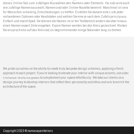
dieses Online-Tool zum zufälligen Auswählen des Namens oder Elements. Ha sido wird auch
wie zufällige Namensauswahl, Namensrad oder Online-Roulette benennt. Manchmal ist sera
für Menschen schwierig, Entscheidungen zu treffen. Erstellen Sie danach eine Liste jeder
vorhandenen Optionen oder Kandidaten und wählen Sie eine je nach dem Zufallsprinzip aus.
Einfach und macht Spaß. Sie können die Namen im or her Textbereich ändern darüber hinaus
einen Namen expert Zeile eingeben. Expire Namen werden bei den Kreis gezeichnet. Klicken
Sie anspruchslos auf das Kreisrad, es beginnt einander einige Sekunden lang zu drehen.
We pride ourselves on the ability to create truly bespoke design schemes, applying a fresh
approach to each project. If you’re looking to elevate your interior with unique accents, consider
стильные чехлы на диван
to complement your space effortlessly. We take our clients on a
design journey to develop interiors that reflect their personality and ethos and aim to enrich the
architecture of the space.
Copyright 2023 © namasayainteriors