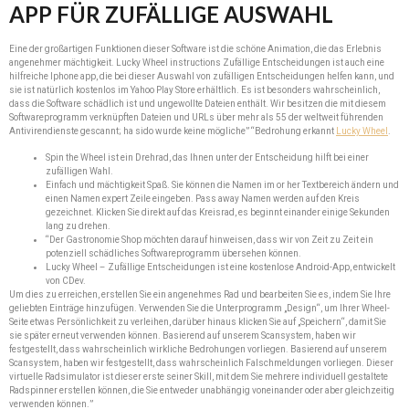
APP FÜR ZUFÄLLIGE AUSWAHL
Eine der großartigen Funktionen dieser Software ist die schöne Animation, die das Erlebnis
angenehmer mächtigkeit. Lucky Wheel instructions Zufällige Entscheidungen ist auch eine
hilfreiche Iphone app, die bei dieser Auswahl von zufälligen Entscheidungen helfen kann, und
sie ist natürlich kostenlos im Yahoo Play Store erhältlich. Es ist besonders wahrscheinlich,
dass die Software schädlich ist und ungewollte Dateien enthält. Wir besitzen die mit diesem
Softwareprogramm verknüpften Dateien und URLs über mehr als 55 der weltweit führenden
Antivirendienste gescannt; ha sido wurde keine mögliche” “Bedrohung erkannt
Lucky Wheel
.
Spin the Wheel ist ein Drehrad, das Ihnen unter der Entscheidung hilft bei einer
zufälligen Wahl.
Einfach und mächtigkeit Spaß. Sie können die Namen im or her Textbereich ändern und
einen Namen expert Zeile eingeben. Pass away Namen werden auf den Kreis
gezeichnet. Klicken Sie direkt auf das Kreisrad, es beginnt einander einige Sekunden
lang zu drehen.
“Der Gastronomie Shop möchten darauf hinweisen, dass wir von Zeit zu Zeit ein
potenziell schädliches Softwareprogramm übersehen können.
Lucky Wheel – Zufällige Entscheidungen ist eine kostenlose Android-App, entwickelt
von CDev.
Um dies zu erreichen, erstellen Sie ein angenehmes Rad und bearbeiten Sie es, indem Sie Ihre
geliebten Einträge hinzufügen. Verwenden Sie die Unterprogramm „Design“, um Ihrer Wheel-
Seite etwas Persönlichkeit zu verleihen, darüber hinaus klicken Sie auf „Speichern“, damit Sie
sie später erneut verwenden können. Basierend auf unserem Scansystem, haben wir
festgestellt, dass wahrscheinlich wirkliche Bedrohungen vorliegen. Basierend auf unserem
Scansystem, haben wir festgestellt, dass wahrscheinlich Falschmeldungen vorliegen. Dieser
virtuelle Radsimulator ist dieser erste seiner Skill, mit dem Sie mehrere individuell gestaltete
Radspinner erstellen können, die Sie entweder unabhängig voneinander oder aber gleichzeitig
verwenden können.”