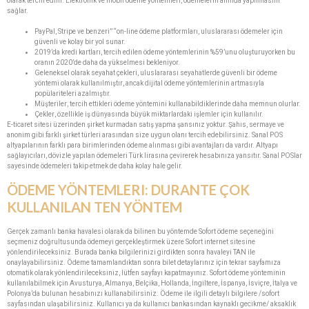
olarak tercih edilir. Elektronik ve mobil ödeme yöntemleri, ödemelerin anında yapılmasını
sağlar.
PayPal, Stripe ve benzeri” “on-line ödeme platformları, uluslararası ödemeler için
güvenli ve kolay bir yol sunar.
2019’da kredi kartları, tercih edilen ödeme yöntemlerinin %59’unu oluşturuyorken bu
oranın 2020’de daha da yükselmesi bekleniyor.
Geleneksel olarak seyahat çekleri, uluslararası seyahatlerde güvenli bir ödeme
yöntemi olarak kullanılmıştır, ancak dijital ödeme yöntemlerinin artmasıyla
popülariteleri azalmıştır.
Müşteriler, tercih ettikleri ödeme yöntemini kullanabildiklerinde daha memnun olurlar.
Çekler, özellikle iş dünyasında büyük miktarlardaki işlemler için kullanılır.
E-ticaret sitesi üzerinden şirket kurmadan satış yapma şansınız yoktur. Şahıs, sermaye ve
anonim gibi farklı şirket türleri arasından size uygun olanı tercih edebilirsiniz. Sanal POS
altyapılarının farklı para birimlerinden ödeme alınması gibi avantajları da vardır. Altyapı
sağlayıcıları, dövizle yapılan ödemeleri Türk lirasına çevirerek hesabınıza yansıtır. Sanal POSlar
sayesinde ödemeleri takip etmek de daha kolay hale gelir.
ÖDEME YÖNTEMLERI: DURANTE ÇOK
KULLANILAN TEN YÖNTEM
Gerçek zamanlı banka havalesi olarak da bilinen bu yöntemde Sofort ödeme seçeneğini
seçmeniz doğrultusunda ödemeyi gerçekleştirmek üzere Sofort internet sitesine
yönlendirileceksiniz. Burada banka bilgilerinizi girdikten sonra havaleyi TAN ile
onaylayabilirsiniz. Ödeme tamamlandıktan sonra bilet detaylarınız için tekrar sayfamıza
otomatik olarak yönlendirileceksiniz, lütfen sayfayı kapatmayınız. Sofort ödeme yönteminin
kullanılabilmek için Avusturya, Almanya, Belçika, Hollanda, İngiltere, İspanya, İsviçre, İtalya ve
Polonya’da bulunan hesabınızı kullanabilirsiniz. Ödeme ile ilgili detaylı bilgilere /sofort
sayfasından ulaşabilirsiniz. Kullanıcı ya da kullanıcı bankasından kaynaklı gecikme/ aksaklık