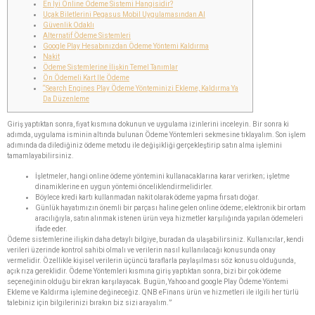
En Iyi Online Ödeme Sistemi Hangisidir?
Uçak Biletlerini Pegasus Mobil Uygulamasından Al
Güvenlik Odaklı
Alternatif Ödeme Sistemleri
Google Play Hesabınızdan Ödeme Yöntemi Kaldırma
Nakit
Ödeme Sistemlerine İlişkin Temel Tanımlar
Ön Ödemeli Kart Ile Ödeme
“Search Engines Play Ödeme Yönteminizi Ekleme, Kaldırma Ya
Da Düzenleme
Giriş yaptıktan sonra, fiyat kısmına dokunun ve uygulama izinlerini inceleyin. Bir sonra ki
adımda, uygulama isminin altında bulunan Ödeme Yöntemleri sekmesine tıklayalım. Son işlem
adımında da dilediğiniz ödeme metodu ile değişikliği gerçekleştirip satın alma işlemini
tamamlayabilirsiniz.
İşletmeler, hangi online ödeme yöntemini kullanacaklarına karar verirken; işletme
dinamiklerine en uygun yöntemi önceliklendirmelidirler.
Böylece kredi kartı kullanmadan nakit olarak ödeme yapma fırsatı doğar.
Günlük hayatımızın önemli bir parçası haline gelen online ödeme; elektronik bir ortam
aracılığıyla, satın alınmak istenen ürün veya hizmetler karşılığında yapılan ödemeleri
ifade eder.
Ödeme sistemlerine ilişkin daha detaylı bilgiye, buradan da ulaşabilirsiniz. Kullanıcılar, kendi
verileri üzerinde kontrol sahibi olmalı ve verilerin nasıl kullanılacağı konusunda onay
vermelidir. Özellikle kişisel verilerin üçüncü taraflarla paylaşılması söz konusu olduğunda,
açık rıza gereklidir. Ödeme Yöntemleri kısmına giriş yaptıktan sonra, bizi bir çok ödeme
seçeneğinin olduğu bir ekran karşılayacak. Bugün, Yahoo and google Play Ödeme Yöntemi
Ekleme ve Kaldırma işlemine değineceğiz. QNB eFinans ürün ve hizmetleri ile ilgili her türlü
talebiniz için bilgilerinizi bırakın biz sizi arayalım.”