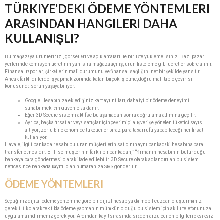
TÜRKIYE’DEKI ÖDEME YÖNTEMLERI
ARASINDAN HANGILERI DAHA
KULLANIŞLI?
Bu mağazaya ürünlerinizi, görselleri ve açıklamaları ile birlikte yüklemelisiniz. Bazı pazar
yerlerinde komisyon ücretinin yanı sıra mağaza açılış, ürün listeleme gibi ücretler sobre alınır.
Finansal raporlar, şirketlerin mali durumunu ve finansal sağlığını net bir şekilde yansıtır.
Ancak farklı dillerde iş yapmak zorunda kalan birçok işletme, doğru mali tablo çevirisi
konusunda sorun yaşayabiliyor.
Google Hesabınıza eklediğiniz kart ayrıntıları, daha iyi bir ödeme deneyimi
sunabilmek için güvenle saklanır.
Eğer 3D Secure sistemi aktifse bu aşamadan sonra doğrulama adımına geçilir.
Ayrıca, başka fırsatlar veya satışlar için çevrimiçi alışverişe yönelen tüketici sayısı
artıyor, zorlu bir ekonomide tüketiciler biraz para tasarrufu yapabileceği her fırsatı
kullanıyor.
Havale, ilgili bankada hesabı bulunan müşterilerin satıcının aynı bankadaki hesabına para
transfer etmesidir. EFT ise müşterinin farklı bir bankadan,” “firmanın hesabının bulunduğu
bankaya para göndermesi olarak ifade edilebilir. 3D Secure olarak adlandırılan bu sistem
neticesinde bankada kayıtlı olan numaranıza SMS gönderilir.
ÖDEME YÖNTEMLERI
Seçtiğiniz dijital ödeme yöntemine göre bir dijital hesap ya da mobil cüzdan oluşturmanız
gerekli. İlk olarak tek tıkla ödeme yapmanın mümkün olduğu bu sistem için akıllı telefonunuza
uygulama indirmeniz gerekiyor. Ardından kayıt sırasında sizden arzu edilen bilgileri eksiksiz