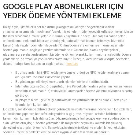
GOOGLE PLAY ABONELIKLERI IÇIN
YEDEK ÖDEME YÖNTEMI EKLEME
Dolayısıyla, işletmelerin her bir kuruluşa ait gereklilikleri yerine getirmesi ve ticari
anlaşmalarını tamamlamış olması” “gerekir. İşletmelerin, ödeme geçidi kullanabilmeleri için on
the internet ödeme almaları yeterlidir. Günlük hayatımızın önemli bir parçası haline gelen
online ödeme; elektronik bir ortam aracılığıyla, satın alınmak istenen ürün veya hizmetler
karşılığında yapılan ödemeleri ifade eder. Online ödeme sistemleri ise internet üzerinden
ödeme yapılmasını sağlayan yazılım sistemleridir. Geleneksel olarak seyahat çekleri,
uluslararası seyahatlerde güvenli bir ödeme yöntemi olarak kullanılmıştır, ancak dijital ödeme
yöntemlerinin artmasıyla popülariteleri azalmıştır. Örneğin, kredi kartları ve dijital ödemeler,
dolandırıcılığa karşı korumalar sağlamaktadır
mostbet
.
Bu cihazlardan biri NFC ile ödeme yapmaya, diğeri de NFC ile ödeme almaya uygun
olduğu takdirde temassız ödeme yapılır.
Bu yöntem, genellikle yüksek tutarlı işlemler için tercih edilmektedir.
İnternetin bize sağladığı özgürlüğün (ve Paypal ödeme alma yollarının hemen hemen
hepsinin kapatılmasının) etkisiyle kullanımda olan ödeme yöntemi sayısında bir artış
görülüyor.
Kripto para birimi, çevrim içi satın almalar ve yatırımlar da dahil olmak üzere çeşitli
işlemler için kullanılabilir.
E-cüzdan, son dönemde oldukça dikkat çeken ödeme yöntemleri arasında yer alır. E-cüzdanlar,
online ödeme yaparken her seferinde yeniden bilgi girme ihtiyacını ortadan kaldırması
bakımından kullanım kolaylığı sağlar. E-ticaret alanında faaliyet gösteren veya on-line ödeme
alan işletmelerin, doğru ödeme yöntemleri ile müşterilerine yüksek kalitede bir alışveriş
deneyimi yaşatmaları önemlidir. Bu noktada, işletmelerin ölçeği ve modeli farketmeksizin,
ödeme süreçlerini hedef kitlelerine sobre uygun şekilde tasarlamaları gerekir.