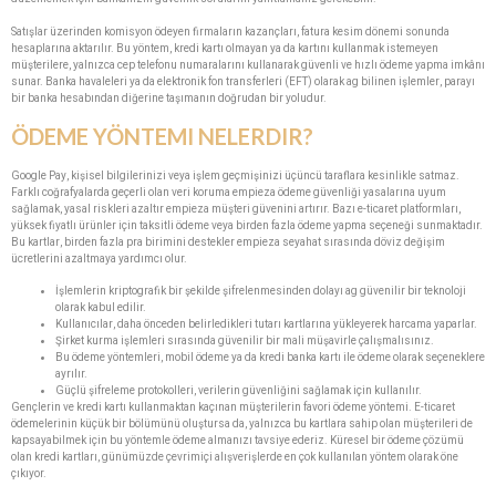
Satışlar üzerinden komisyon ödeyen firmaların kazançları, fatura kesim dönemi sonunda
hesaplarına aktarılır. Bu yöntem, kredi kartı olmayan ya da kartını kullanmak istemeyen
müşterilere, yalnızca cep telefonu numaralarını kullanarak güvenli ve hızlı ödeme yapma imkânı
sunar. Banka havaleleri ya da elektronik fon transferleri (EFT) olarak ag bilinen işlemler, parayı
bir banka hesabından diğerine taşımanın doğrudan bir yoludur.
ÖDEME YÖNTEMI NELERDIR?
Google Pay, kişisel bilgilerinizi veya işlem geçmişinizi üçüncü taraflara kesinlikle satmaz.
Farklı coğrafyalarda geçerli olan veri koruma empieza ödeme güvenliği yasalarına uyum
sağlamak, yasal riskleri azaltır empieza müşteri güvenini artırır. Bazı e-ticaret platformları,
yüksek fiyatlı ürünler için taksitli ödeme veya birden fazla ödeme yapma seçeneği sunmaktadır.
Bu kartlar, birden fazla pra birimini destekler empieza seyahat sırasında döviz değişim
ücretlerini azaltmaya yardımcı olur.
İşlemlerin kriptografik bir şekilde şifrelenmesinden dolayı ag güvenilir bir teknoloji
olarak kabul edilir.
Kullanıcılar, daha önceden belirledikleri tutarı kartlarına yükleyerek harcama yaparlar.
Şirket kurma işlemleri sırasında güvenilir bir mali müşavirle çalışmalısınız.
Bu ödeme yöntemleri, mobil ödeme ya da kredi banka kartı ile ödeme olarak seçeneklere
ayrılır.
Güçlü şifreleme protokolleri, verilerin güvenliğini sağlamak için kullanılır.
Gençlerin ve kredi kartı kullanmaktan kaçınan müşterilerin favori ödeme yöntemi. E-ticaret
ödemelerinin küçük bir bölümünü oluştursa da, yalnızca bu kartlara sahip olan müşterileri de
kapsayabilmek için bu yöntemle ödeme almanızı tavsiye ederiz. Küresel bir ödeme çözümü
olan kredi kartları, günümüzde çevrimiçi alışverişlerde en çok kullanılan yöntem olarak öne
çıkıyor.