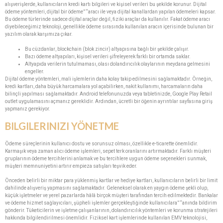
alışverişlerde, kullanıcıların kredi kartı bilgileri ve kişisel verileri bu şekilde korunur. Dijital
ödeme yöntemleri, dijital bir ödeme” “aracı ile veya dijital kanallardan yapılan ödemeleri kapsar.
Bu ödeme türlerinde sadece dijital araçlar değil, fiziki araçlar da kullanılır. Fakat ödeme aracı
diyebileceğimiz teknoloji, genellikle ödeme sırasında kullanılan aracın içerisinde bulunan bir
yazılım olarak karşımıza çıkar.
Bu cüzdanlar, blockchain (blok zincir) altyapısına bağlı bir şekilde çalışır.
Bazı ödeme altyapıları, kişisel verileri şifreleyerek farklı bir ortamda saklar.
Altyapıda verilerin tutulmaması, olası dolandırıcılık olaylarının meydana gelmesini
engeller.
Dijital ödeme yöntemleri, mali işlemlerin daha kolay takip edilmesini sağlamaktadır. Örneğin,
kredi kartları, daha büyük harcamalara yol açabilirken, nakit kullanımı, harcamaların daha
bilinçli yapılması sağlamaktadır. Android telefonunuzda veya tabletinizde, Google Play Retail
outlet uygulamasını açmanız gereklidir. Ardından, ücretli bir öğenin ayrıntılar sayfasına giriş
yapmanız gerekiyor.
BILGILERINIZI YÖNETME
Ödeme süreçlerinin kullanıcı dostu ve sorunsuz olması, özellikle e-ticarette önemlidir.
Karmaşık veya zaman alıcı ödeme işlemleri, sepet terk oranlarını artırmaktadır. Farklı müşteri
gruplarının ödeme tercihlerini anlamak ve bu tercihlere uygun ödeme seçenekleri sunmak,
müşteri memnuniyetini artırır empieza satışları teşvik eder.
Önceden belirli bir miktar para yüklenmiş kartlar ve hediye kartları, kullanıcıların belirli bir limit
dahilinde alışveriş yapmasını sağlamaktadır. Geleneksel olarak en yaygın ödeme şekli olup,
küçük işletmeler ve yerel pazarlarda hâlâ birçok müşteri tarafından tercih edilmektedir. Bankalar
ve ödeme hizmet sağlayıcıları, şüpheli işlemler gerçekleştiğinde kullanıcılara” “anında bildirim
gönderir. Tüketicilerin ve işletme çalışanlarının, dolandırıcılık yöntemleri ve korunma stratejileri
hakkında bilgilendirilmesi önemlidir. Fiziksel kart işlemlerinde kullanılan EMV teknolojisi,