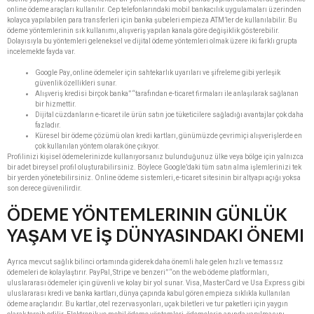
online ödeme araçları kullanılır. Cep telefonlarındaki mobil bankacılık uygulamaları üzerinden
kolayca yapılabilen para transferleri için banka şubeleri empieza ATM’ler de kullanılabilir. Bu
ödeme yöntemlerinin sık kullanımı, alışveriş yapılan kanala göre değişiklik gösterebilir.
Dolayısıyla bu yöntemleri geleneksel ve dijital ödeme yöntemleri olmak üzere iki farklı grupta
incelemekte fayda var.
Google Pay, online ödemeler için sahtekarlık uyarıları ve şifreleme gibi yerleşik
güvenlik özellikleri sunar.
Alışveriş kredisi birçok banka” “tarafından e-ticaret firmaları ile anlaşılarak sağlanan
bir hizmettir.
Dijital cüzdanların e-ticaret ile ürün satın joe tüketicilere sağladığı avantajlar çok daha
fazladır.
Küresel bir ödeme çözümü olan kredi kartları, günümüzde çevrimiçi alışverişlerde en
çok kullanılan yöntem olarak öne çıkıyor.
Profilinizi kişisel ödemelerinizde kullanıyorsanız bulunduğunuz ülke veya bölge için yalnızca
bir adet bireysel profil oluşturabilirsiniz. Böylece Google’daki tüm satın alma işlemlerinizi tek
bir yerden yönetebilirsiniz. Online ödeme sistemleri, e-ticaret sitesinin bir altyapı açığı yoksa
son derece güvenilirdir.
ÖDEME YÖNTEMLERININ GÜNLÜK
YAŞAM VE İŞ DÜNYASINDAKI ÖNEMI
Ayrıca mevcut sağlık bilinci ortamında giderek daha önemli hale gelen hızlı ve temassız
ödemeleri de kolaylaştırır. PayPal, Stripe ve benzeri” “on the web ödeme platformları,
uluslararası ödemeler için güvenli ve kolay bir yol sunar. Visa, MasterCard ve Usa Express gibi
uluslararası kredi ve banka kartları, dünya çapında kabul gören empieza sıklıkla kullanılan
ödeme araçlarıdır. Bu kartlar, otel rezervasyonları, uçak biletleri ve tur paketleri için yaygın