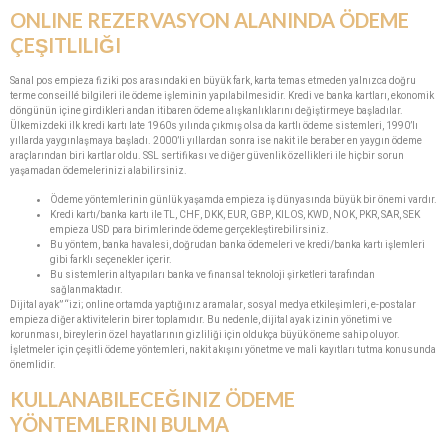
ONLINE REZERVASYON ALANINDA ÖDEME
ÇEŞITLILIĞI
Sanal pos empieza fiziki pos arasındaki en büyük fark, karta temas etmeden yalnızca doğru
terme conseillé bilgileri ile ödeme işleminin yapılabilmesidir. Kredi ve banka kartları, ekonomik
döngünün içine girdikleri andan itibaren ödeme alışkanlıklarını değiştirmeye başladılar.
Ülkemizdeki ilk kredi kartı late 1960s yılında çıkmış olsa da kartlı ödeme sistemleri, 1990’lı
yıllarda yaygınlaşmaya başladı. 2000’li yıllardan sonra ise nakit ile beraber en yaygın ödeme
araçlarından biri kartlar oldu. SSL sertifikası ve diğer güvenlik özellikleri ile hiçbir sorun
yaşamadan ödemelerinizi alabilirsiniz.
Ödeme yöntemlerinin günlük yaşamda empieza iş dünyasında büyük bir önemi vardır.
Kredi kartı/banka kartı ile TL, CHF, DKK, EUR, GBP, KILOS, KWD, NOK, PKR, SAR, SEK
empieza USD para birimlerinde ödeme gerçekleştirebilirsiniz.
Bu yöntem, banka havalesi, doğrudan banka ödemeleri ve kredi/banka kartı işlemleri
gibi farklı seçenekler içerir.
Bu sistemlerin altyapıları banka ve finansal teknoloji şirketleri tarafından
sağlanmaktadır.
Dijital ayak” “izi; online ortamda yaptığınız aramalar, sosyal medya etkileşimleri, e-postalar
empieza diğer aktivitelerin birer toplamıdır. Bu nedenle, dijital ayak izinin yönetimi ve
korunması, bireylerin özel hayatlarının gizliliği için oldukça büyük öneme sahip oluyor.
İşletmeler için çeşitli ödeme yöntemleri, nakit akışını yönetme ve mali kayıtları tutma konusunda
önemlidir.
KULLANABILECEĞINIZ ÖDEME
YÖNTEMLERINI BULMA