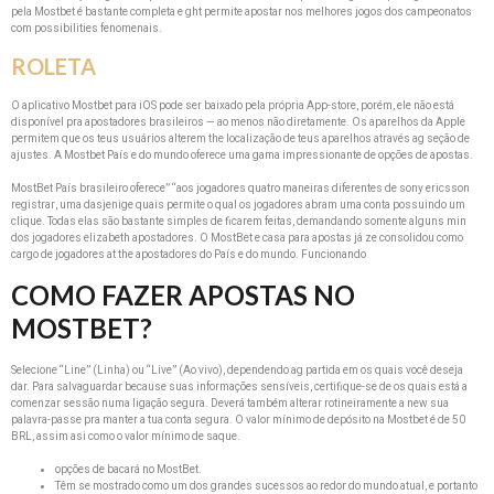
pela Mostbet é bastante completa e ght permite apostar nos melhores jogos dos campeonatos
com possibilities fenomenais.
ROLETA
O aplicativo Mostbet para iOS pode ser baixado pela própria App-store, porém, ele não está
disponível pra apostadores brasileiros — ao menos não diretamente. Os aparelhos da Apple
permitem que os teus usuários alterem the localização de teus aparelhos através ag seção de
ajustes. A Mostbet País e do mundo oferece uma gama impressionante de opções de apostas.
MostBet País brasileiro oferece” “aos jogadores quatro maneiras diferentes de sony ericsson
registrar, uma dasjenige quais permite o qual os jogadores abram uma conta possuindo um
clique. Todas elas são bastante simples de ficarem feitas, demandando somente alguns min
dos jogadores elizabeth apostadores. O MostBet e casa para apostas já ze consolidou como
cargo de jogadores at the apostadores do País e do mundo. Funcionando
COMO FAZER APOSTAS NO
MOSTBET?
Selecione “Line” (Linha) ou “Live” (Ao vivo), dependendo ag partida em os quais você deseja
dar. Para salvaguardar because suas informações sensíveis, certifique-se de os quais está a
comenzar sessão numa ligação segura. Deverá também alterar rotineiramente a new sua
palavra-passe pra manter a tua conta segura. O valor mínimo de depósito na Mostbet é de 50
BRL, assim asi como o valor mínimo de saque.
opções de bacará no MostBet.
Têm se mostrado como um dos grandes sucessos ao redor do mundo atual, e portanto