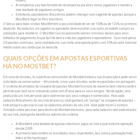
móveis.
A companhia usa todo formato de recompensa pra atrair novos jogadores e manter a
new lealdade de jogadores antigos.
Entretanto, apostadores Brasileiros podem interagir com o agente de apostas porque o
MostBet é legal no País brasileiro.
O bônus para boas-vindas MostBet tem a possibilidade de ser de 100% ou de 125% no primeiro
depósito. No cadastro, um jogador ou apostador deve escolher o ou outro, elizabeth cumprir as
condições para recebê-lo. O MostBet Casino apresenta valores mínimos baixos para seus
métodos de pagamento, to que facilita bem a vida dos jogadores e apostadores. Caso você perca
20 apostas contínuas, será creditada em sua conta uma aposta grátis com 50% do valor nominal
médio sobre seu saldo que se necesita.
QUAIS OPÇÕES EM APOSTAS ESPORTIVAS
HÁ NO MOSTBET?
Em caso de dúvidas, to suporte ao consumidor do Mostbet estará a sua disposição e pode servir
solicitado via conversation – felizmente, since suas dúvidas serão respondidas em português.
O sistema de afiliados da incapere de apostas Mostbet funciona da maneira bem interessante e
permite que você lucre indicando some sort of casa para os seus amigos. Nesta opção, será
produzido um link personal para você enviar aos seus colegas e conhecidos. Para cada
cadastro feito através do seu link de acesso, você ganhará um “amigo” na incapere de apostas –
este amigo é a pessoa la cual se cadastrou através do seu link. Você pode trazer o número
ilimitado sobre pessoas para dentro do Mostbet electronic, para cada cadastro realizado através
do seu link, você ganha benefícios adentro do sistema.
A Mostbet é uma tablado de apostas electronic jogos on-line o qual está em operação
desde 2009.
A primeira lado contém os resultados mais importantes, tais como a pontuação final,
totais at the handicaps.