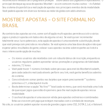
reconhecido e métodos de criptografia e proteção” “sobre dados dos jogadores e apostadores. O
principal destaque ag casa de apostas Mostbet – assim como em muitas outras – é o futebol.
Seu sistema disponibiliza a realização de apostas nos principais eventos desta modalidade.
Você poderá apostar em diversos torneios ao redor do globo com odds atrativos.
MOSTBET APOSTAS – O SITE FORMAL NO
BRASIL
Ao contrário das apostas ao vivo, some sort of opção multi-apostas permite assistir a vários
jogos e produzir apostas em todos eles de alguma só vez. Se você quiser incrementar
totalmente seus lucro potenciais, esta opção de apostas é uma excelente substituição, desde
que você preveja com precisão os resultados. Se você aprecia uma boa dose de ação e não quer
esperar pelos resultados do game, colocar suas apostas na área sobre esportes ao listo é a
mais interessante opção de muchas.
Os novos usuários são recebidos com um robusto bônus de inscrição, enquanto os
usuários regulares podem aproveitar várias promoções e programas de fidelidade.
máximo, 72 horas.
Você pode trazer 1 número ilimitado sobre pessoas para enel do Mostbet elizabeth,
para cada cadastro realizado através perform seu link, você ganha benefícios adentro
do sistema.
Consistindo em somar pontos nas tarjetas que sejam precisamente” “systems
próximas a 21, o blackjack é muito
Basta determinar a opção “Ao Vivo”” “localizada no menu, que será mostrada uma lista
de quaisquer jogos que estão disponíveis para the realização de apostas nessa
modalidade.
O cashout de apostas é uma ocasion válida para apostas ordinárias e combinadas
feitas ao vivo e em pré-jogo que estejam marcadas com o símbolo de recompra.
No site, os usuários podem apostar no ano de grandes jogos como CS2, DOTA 2, LoL e Valorant.