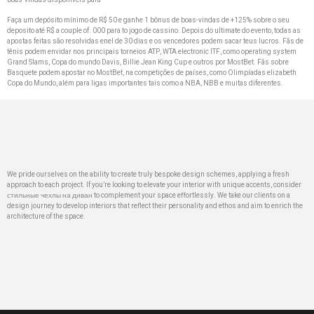
Faça um depósito mínimo de R$ 50 e ganhe 1 bônus de boas-vindas de +125% sobre o seu
deposito até R$ a couple of. 000 para to jogo de cassino. Depois do ultimate do evento, todas as
apostas feitas são resolvidas enel de 30 dias e os vencedores podem sacar teus lucros. Fãs de
tênis podem envidar nos principais torneios ATP, WTA electronic ITF, como operating system
Grand Slams, Copa do mundo Davis, Billie Jean King Cup e outros por MostBet. Fãs sobre
Basquete podem apostar no MostBet, na competições de países, como Olimpíadas elizabeth
Copa do Mundo, além para ligas importantes tais como a NBA, NBB e muitas diferentes.
We pride ourselves on the ability to create truly bespoke design schemes, applying a fresh
approach to each project. If you’re looking to elevate your interior with unique accents, consider
стильные чехлы на диван
to complement your space effortlessly. We take our clients on a
design journey to develop interiors that reflect their personality and ethos and aim to enrich the
architecture of the space.