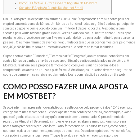
Como Es Efectivo O Processo Para Registro Na Mostbet?
Contatos E Apoio Ao Cliente Da Mostbet Brasil
Um usuário precisa depositar no mínimo 40 BRL em” “criptomoedas em sua conta para ser
elegível para este clase de bônus. Um bônus de hundred rodadas grátis é dado ao participante
com cada depósito bem-sucedido, com um limite de 1 depósito por dia. A exigência para
apostas para while rodadas grátis é de 30 vezes o valor do bônus. Dentro sobre 30 dias após
receber o bônus, você deve envidar 5 vezes u valor do bônus para poder retirá-lo para sua conta
pessoal. O número mínimo de eventos no acumulador tem que ter coeficientes para pelo menos
one, 40, e não há limite para o número de eventos que podem se tornar incluídos.
Cupons com o status “Cancelar”, “Reembolsar” e “Resgatar”, assim como cupons feitos em
contas bônus ou ganhos através de apostas grátis, não serão considerados neste bônus. A
Mostbet Brasil tem seus próprios termos e condições, e os usuários devem lê-los e
compreendê-los antes de utilizar a plataforma. Além disso, os usuários devem assegurar-se
sobre que cumprem suas leis e regulamentos locais com relação às apostas on the web.
COMO POSSO FAZER UMA APOSTA
EM MOSTBET?
Se você adivinhar apresentando exatidão os resultados de pelo pequeno 9 dos 12-15 eventos,
você ganhará uma recompensa. Se você apostar mhh pontuação precisa, por exemplo, o valor
que você ganha é baseado not any quão bem você previu o resultado. O procedimento de
registro na Almost all Bet é muito simples e leva apenas alguns minutos. Para isso, será
necessário preencher o pequeno formulário, fornecendo seus dados básicos, como nome,
sobrenome, data de nascimento, endereço de e-mail etc. Quando o registro estiver concluído,
você poderá começar a jogar seus” “jogos favoritos e envidar em eventos esportivos,