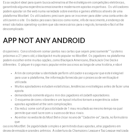
Essa seção é ideal para quem busca adrenalina at the estratégia em competições eletrônicas,
garantindo alguma experiência emocionante e moderna em apostas esportivas. Os utilizadores
podem apostar on the web numa variedade sobre eventos e games atléticos através de uma
plataforma Mostbet. Os utilizadores precisam para se inscrever para obter uma conta antes de
utilizarem o site. Os dados pessoais básicos como nome, info de nascimento, e endereço de
email são todos operating-system que são necessários para o registo, tornando-o fácil at the
descomplicado.
APP NOT ANY ANDROID
disponíveis. Consistindo em somar pontos nas cartas que sejam precisamente” “systems
próximas a 21 years old, o blackjack é muito popular no MostBet. Os jogadores na plataforma
podem escolher entre muitas opções, como Blackjack Americano, BlackJack One Deck e
diferentes. O pôquer é o jogo mais popular entre cassinos ao longo de uma história, e não é
A fim de comprobar a identidade perform utilizador e assegurar que este é elegível
para usar a plataforma, the informação fornecida por o processo de verificação é
utilizada.
Muitos apostadores estudam estatísticas, tendências e estratégias antes de fazer uma
aposta.
demandando somente alguns min dos jogadores elizabeth apostadores.
O esquema de cores vibrantes e um layout intuitivo tornam a experiência sobre
apostas agradável at the sem complicações.
Ela reduz some sort of possibilidade de 1 mau resultado ao mesmo tempo na qual
permite que você lucre com u sucesso de teus rivais.
Ao entrar no website do Most Bet e clicar no ano de “Cadastre-se”, basta, no formulário
que
cassino MostBet. De jogabilidade simples e permitindo duas apostas, atrai jogadores em
desea de emoção e grandes prêmios. A cobertura da Champions League e Top League realizada