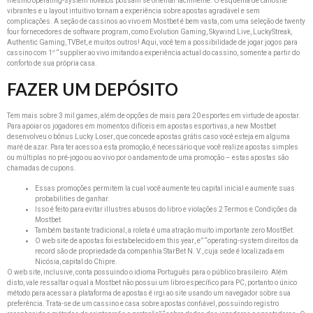
mesmo operating-system novatos possam se orientar facilmente. O esquema de callosité
vibrantes e u layout intuitivo tornam a experiência sobre apostas agradável e sem
complicações. A seção de cassinos ao vivo em Mostbet é bem vasta, com uma seleção de twenty
four fornecedores de software program, como Evolution Gaming, Skywind Live, LuckyStreak,
Authentic Gaming, TVBet, e muitos outros! Aqui, você tem a possibilidade de jogar jogos para
cassino com 1″ “supplier ao vivo imitando a experiência actual do cassino, somente a partir do
conforto de sua própria casa.
FAZER UM DEPÓSITO
Tem mais sobre 3 mil games, além de opções de mais para 20 esportes em virtude de apostar.
Para apoiar os jogadores em momentos difíceis em apostas esportivas, a new Mostbet
desenvolveu o bônus Lucky Loser, que concede apostas grátis caso você esteja em alguma
maré de azar. Para ter acesso a esta promoção, é necessário que você realize apostas simples
ou múltiplas no pré-jogo ou ao vivo por o andamento de uma promoção – estas apostas são
chamadas de cupons.
Essas promoções permitem la cual você aumente teu capital inicial e aumente suas
probabilities de ganhar.
Isso é feito para evitar illustres abusos do libro e violações 2 Termos e Condições da
Mostbet.
Também bastante tradicional, a roleta é uma atração muito importante zero MostBet.
O web site de apostas foi estabelecido em this year, e” “operating-system direitos da
record são de propriedade da companhia StarBet N. V., cuja sede é localizada em
Nicósia, capital do Chipre.
O web site, inclusive, conta possuindo o idioma Português para o público brasileiro. Além
disto, vale ressaltar o qual a Mostbet não possui um libro específico para PC, portanto o único
método para acessar a plataforma de apostas é irgi ao site usando um navegador sobre sua
preferência. Trata-se de um cassino e casa sobre apostas confiável, possuindo registro