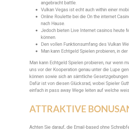
angebracht battle.
Vulkan Vegas ist echt auch within einer mo
Online Roulette bei die On the internet Casi
nach Hause.
Jedoch bieten Live Internet casinos heute Mö
können.
Den vollen Funktionsumfang des Vulkan Web 
Man kann Echtgeld Spielen probieren, in de
Man kann Echtgeld Spielen probieren, nur wenn m
uns vor der Kooperation genau unter die Lupe ge
können sowie sich an sämtliche Gesetzgebungen h
Dafür ist von diesen Glücksrad, wobei Spieler Gu
einfach in pass away Wege leiten auf welche weis
ATTRAKTIVE BONUSA
Achten Sie darauf, die Email-based ohne Schreib