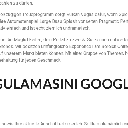
ählen zu dürfen.
oßzügigen Treueprogramm sorgt Vulkan Vegas dafür, wenn Spiel
uläre Automatenspiel Large Bass Splash vonseiten Pragmatic Per
tiv einfach und ist echt ziemlich undramatisch.
ns die Möglichkeiten, dein Portal zu zweck. Sie können entweder
 phones. Wir besitzen umfangreiche Experience i am Bereich Onl
auf unserem Markt bieten können. Mit einer Gruppe von Themen,
erhaltung für jeden Geschmack.
GULAMASINI GOOGL
sowie Ihre aktuelle Anschrift erforderlich. Sollte male nämlich 