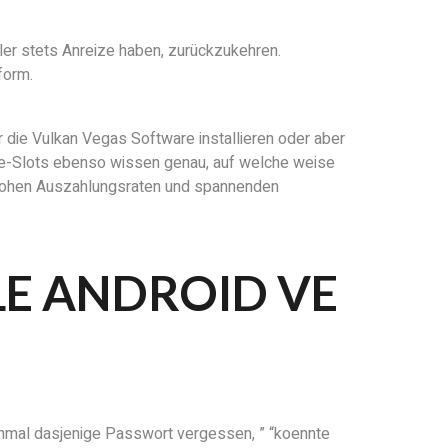
er stets Anreize haben, zurückzukehren.
form.
 die Vulkan Vegas Software installieren oder aber
ine-Slots ebenso wissen genau, auf welche weise
 hohen Auszahlungsraten und spannenden
E ANDROID VE
einmal dasjenige Passwort vergessen, ” “koennte