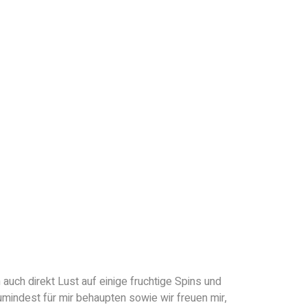
 auch direkt Lust auf einige fruchtige Spins und
mindest für mir behaupten sowie wir freuen mir,