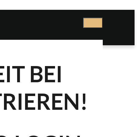
IT BEI
RIEREN!