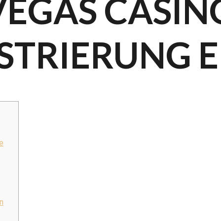
EGAS CASIN
STRIERUNG 
e
n