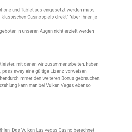
tphone und Tablet aus eingesetzt werden muss.
 klassischen Casinospiels direkt” “über Ihnen je
angeboten in unseren Augen nicht erzielt werden
tleister, mit denen wir zusammenarbeiten, haben
, pass away eine gültige Lizenz vorweisen
schendurch immer den weiteren Bonus gebrauchen.
Auszahlung kann man bei Vulkan Vegas ebenso
wählen. Das Vulkan Las vegas Casino berechnet