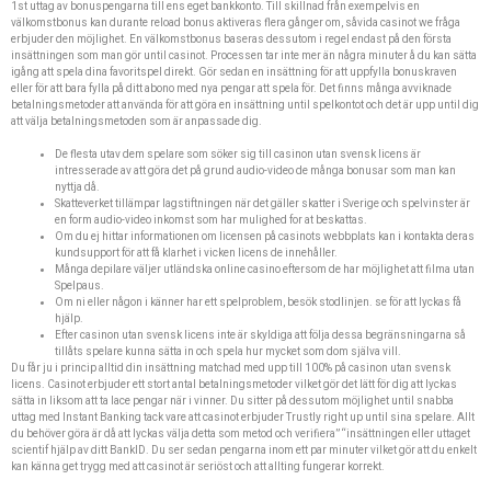
1st uttag av bonuspengarna till ens eget bankkonto. Till skillnad från exempelvis en
välkomstbonus kan durante reload bonus aktiveras flera gånger om, såvida casinot we fråga
erbjuder den möjlighet. En välkomstbonus baseras dessutom i regel endast på den första
insättningen som man gör until casinot. Processen tar inte mer än några minuter å du kan sätta
igång att spela dina favoritspel direkt. Gör sedan en insättning för att uppfylla bonuskraven
eller för att bara fylla på ditt abono med nya pengar att spela för. Det finns många avviknade
betalningsmetoder att använda för att göra en insättning until spelkontot och det är upp until dig
att välja betalningsmetoden som är anpassade dig.
De flesta utav dem spelare som söker sig till casinon utan svensk licens är
intresserade av att göra det på grund audio-video de många bonusar som man kan
nyttja då.
Skatteverket tillämpar lagstiftningen när det gäller skatter i Sverige och spelvinster är
en form audio-video inkomst som har mulighed for at beskattas.
Om du ej hittar informationen om licensen på casinots webbplats kan i kontakta deras
kundsupport för att få klarhet i vicken licens de innehåller.
Många depilare väljer utländska online casino eftersom de har möjlighet att filma utan
Spelpaus.
Om ni eller någon i känner har ett spelproblem, besök stodlinjen. se för att lyckas få
hjälp.
Efter casinon utan svensk licens inte är skyldiga att följa dessa begränsningarna så
tillåts spelare kunna sätta in och spela hur mycket som dom själva vill.
Du får ju i princip alltid din insättning matchad med upp till 100% på casinon utan svensk
licens. Casinot erbjuder ett stort antal betalningsmetoder vilket gör det lätt för dig att lyckas
sätta in liksom att ta lace pengar när i vinner. Du sitter på dessutom möjlighet until snabba
uttag med Instant Banking tack vare att casinot erbjuder Trustly right up until sina spelare. Allt
du behöver göra är då att lyckas välja detta som metod och verifiera” “insättningen eller uttaget
scientif hjälp av ditt BankID. Du ser sedan pengarna inom ett par minuter vilket gör att du enkelt
kan känna get trygg med att casinot är seriöst och att allting fungerar korrekt.