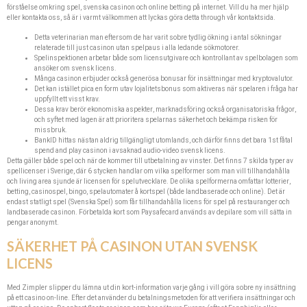
förståelse omkring spel, svenska casinon och online betting på internet. Vill du ha mer hjälp
eller kontakta oss, så är i varmt välkommen att lyckas göra detta through vår kontaktsida.
Detta veterinarian man eftersom de har varit sobre tydlig ökning i antal sökningar
relaterade till just casinon utan spelpaus i alla ledande sökmotorer.
Spelinspektionen arbetar både som licensutgivare och kontrollant av spelbolagen som
ansöker om svensk licens.
Många casinon erbjuder också generösa bonusar för insättningar med kryptovalutor.
Det kan istället pica en form utav lojalitetsbonus som aktiveras när spelaren i fråga har
uppfyllt ett visst krav.
Dessa krav berör ekonomiska aspekter, marknadsföring också organisatoriska frågor,
och syftet med lagen är att prioritera spelarnas säkerhet och bekämpa risken för
missbruk.
BankID hittas nästan aldrig tillgängligt utomlands, och därför finns det bara 1st fåtal
spend and play casinon i avsaknad audio-video svensk licens.
Detta gäller både spel och när de kommer till utbetalning av vinster. Det finns 7 skilda typer av
spellicenser i Sverige, där 6 stycken handlar om vilka spelformer som man vill tillhandahålla
och living area sjunde är licensen för spelutvecklare. De olika spelformerna omfattar lotterier,
betting, casinospel, bingo, spelautomater å kortspel (både landbaserade och online). Det är
endast statligt spel (Svenska Spel) som får tillhandahålla licens för spel på restauranger och
landbaserade casinon. Förbetalda kort som Paysafecard används av depilare som vill sätta in
pengar anonymt.
SÄKERHET PÅ CASINON UTAN SVENSK
LICENS
Med Zimpler slipper du lämna ut din kort-information varje gång i vill göra sobre ny insättning
på ett casino on-line. Efter det använder du betalningsmetoden för att verifiera insättningar och