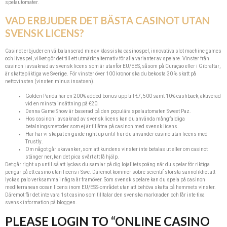
spelautomater.
VAD ERBJUDER DET BÄSTA CASINOT UTAN
SVENSK LICENS?
Casinot erbjuder en välbalanserad mix av klassiska casinospel, innovativa slot machine games
och livespel, vilket gör det till ett utmärkt alternativ för alla varianter av spelare. Vinster från
casinon i avsaknad av svensk licens som är utanför EU/EES, såsom på Curaçao eller i Gibraltar,
är skattepliktiga we Sverige. För vinster över 100 kronor ska du bekosta 30 % skatt på
nettovinsten (vinsten minus insatsen).
Golden Panda har en 200% added bonus upp till €7, 500 samt 10% cashback, aktiverad
vid en minsta insättning på €20.
Denna Game Show är baserad på den populära spelautomaten Sweet Paz.
Hos casinon i avsaknad av svensk licens kan du använda mångfaldiga
betalningsmetoder som ej är tillåtna på casinon med svensk licens.
Här har vi skapat en guide right up until hur du använder casino utan licens med
Trustly.
Om något går skavanker, som att kundens vinster inte betalas ut eller om casinot
stänger ner, kan det pica svårt att få hjälp.
Det går right up until så att lyckas du samlar på dig lojalitetspoäng när du spelar för riktiga
pengar på ett casino utan licens i Swe. Däremot kommer sobre scientif största sannolikhet att
lyckas palo verksamma i några år framöver. Som svensk spelare kan du spela på casinon
mediterranean ocean licens inom EU/ESS-området utan att behöva skatta på hemmets vinster.
Däremot får det inte vara 1st casino som tilltalar den svenska marknaden och får inte fixa
svensk information på bloggen.
PLEASE LOGIN TO “ONLINE CASINO