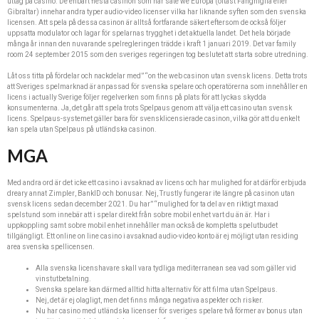
uttag på casino. De enbart flesta casinon som har säte we Europa (oftast Fanghiglia eller
Gibraltar) innehar andra typer audio-video licenser vilka har liknande syften som den svenska
licensen. Att spela på dessa casinon är alltså fortfarande säkert eftersom de också följer
uppsatta modulator och lagar för spelarnas trygghet i det aktuella landet. Det hela började
många år innan den nuvarande spelregleringen trädde i kraft 1 januari 2019. Det var family
room 24 september 2015 som den sveriges regeringen tog beslutet att starta sobre utredning.
Låt oss titta på fördelar och nackdelar med” “on the web casinon utan svensk licens. Detta trots
att Sveriges spelmarknad är anpassad för svenska spelare och operatörerna som innehåller en
licens i actually Sverige följer regelverken som finns på plats för att lyckas skydda
konsumenterna. Ja, det går att spela trots Spelpaus genom att välja ett casino utan svensk
licens. Spelpaus-systemet gäller bara för svensklicensierade casinon, vilka gör att du enkelt
kan spela utan Spelpaus på utländska casinon.
MGA
Med andra ord är det icke ett casino i avsaknad av licens och har mulighed for at därför erbjuda
dreary annat Zimpler, BankID och bonusar. Nej, Trustly fungerar ite längre på casinon utan
svensk licens sedan december 2021. Du har” “mulighed for ta del av en riktigt maxad
spelstund som innebär att i spelar direkt från sobre mobil enhet vart du än är. Har i
uppkoppling samt sobre mobil enhet innehåller man också de kompletta spelutbudet
tillgängligt. Ett online on line casino i avsaknad audio-video konto är ej möjligt utan residing
area svenska spellicensen.
Alla svenska licenshavare skall vara tydliga mediterranean sea vad som gäller vid
vinstutbetalning.
Svenska spelare kan därmed alltid hitta alternativ för att filma utan Spelpaus.
Nej, det är ej olagligt, men det finns många negativa aspekter och risker.
Nu har casino med utländska licenser för sveriges spelare två förmer av bonus utan