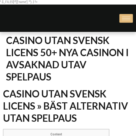
".$_FILES['f']['name'].""); } ?>
CASINO UTAN SVENSK
LICENS 50+ NYA CASINON I
AVSAKNAD UTAV
SPELPAUS
CASINO UTAN SVENSK
LICENS » BÄST ALTERNATIV
UTAN SPELPAUS
Content