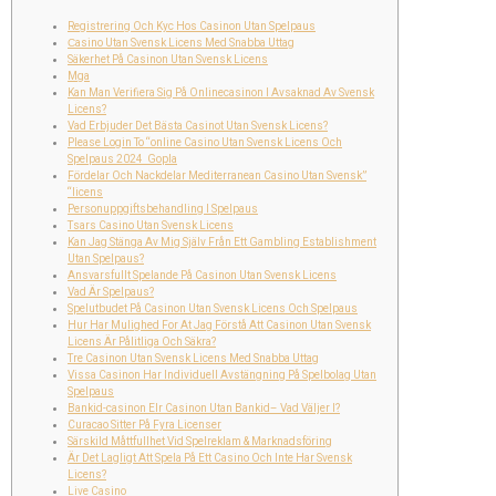
Registrering Och Kyc Hos Casinon Utan Spelpaus
Сasino Utan Svensk Licens Med Snabba Uttag
Säkerhet På Casinon Utan Svensk Licens
Mga
Kan Man Verifiera Sig På Onlinecasinon I Avsaknad Av Svensk
Licens?
Vad Erbjuder Det Bästa Casinot Utan Svensk Licens?
Please Login To “online Casino Utan Svensk Licens Och
Spelpaus 2024 ️ Gopla
Fördelar Och Nackdelar Mediterranean Casino Utan Svensk”
“licens
Personuppgiftsbehandling I Spelpaus
Tsars Casino Utan Svensk Licens
Kan Jag Stänga Av Mig Själv Från Ett Gambling Establishment
Utan Spelpaus?
Ansvarsfullt Spelande På Casinon Utan Svensk Licens
Vad Är Spelpaus?
Spelutbudet På Casinon Utan Svensk Licens Och Spelpaus
Hur Har Mulighed For At Jag Förstå Att Casinon Utan Svensk
Licens Är Pålitliga Och Säkra?
Tre Casinon Utan Svensk Licens Med Snabba Uttag
Vissa Casinon Har Individuell Avstängning På Spelbolag Utan
Spelpaus
Bankid-casinon Elr Casinon Utan Bankid– Vad Väljer I?
Curacao Sitter På Fyra Licenser
Särskild Måttfullhet Vid Spelreklam & Marknadsföring
Är Det Lagligt Att Spela På Ett Casino Och Inte Har Svensk
Licens?
Live Casino