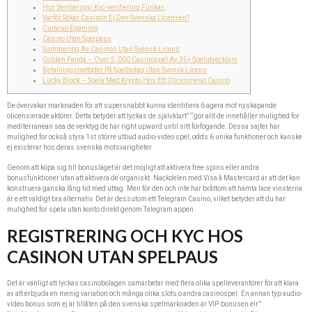
Hur Verifiering/ Kyc-verifiering Funkar:
Varför Söker Casinon Ej Den Svenska Licensen?
Curacao Egaming
Casino Utan Spelpaus
Summering Av Casinon Utan Svensk Licens
Golden Panda – Över 5, 000 Casinospel Av 35+ Spelutvecklare
Betalningsmetoder På Spelbolag Utan Svensk Licens
Lucky Block – Spela Med Krypto Hos Ett Olicensierat Casino
De övervakar marknaden för att supersnabbt kunna identifiera 6 agera mot nyskapande
olicensierade aktörer. Detta betyder att lyckas de självklart” “gör allt de innehåller mulighed for
mediterranean sea de verktyg de har right upward until sitt förfogande. Dessa sajter har
mulighed for också styra 1st större utbud audio-video spel, odds 6 unika funktioner och kanske
ej existerar hos deras svenska motsvarigheter.
Genom att köpa sig till bonusläget är det möjligt att aktivera free spins eller andra
bonusfunktioner utan att aktivera de organiskt. Nackdelen med Visa å Mastercard är att det kan
konstruera ganska lång tid med uttag. Men för den och inte har bråttom att hämta lace vinsterna
är e ett väldigt bra alternativ. Det är dessutom ett Telegram Casino, vilket betyder att du har
mulighed for spela utan konto direkt genom Telegram appen.
REGISTRERING OCH KYC HOS
CASINON UTAN SPELPAUS
Det är vanligt att lyckas casinobolagen samarbetar med flera olika spelleverantörer för att klara
av att erbjuda en menig variation och många olika slots o andra casinospel. En annan typ audio-
video bonus som ej är tillåten på den svenska spelmarknaden är VIP-bonusen elr”