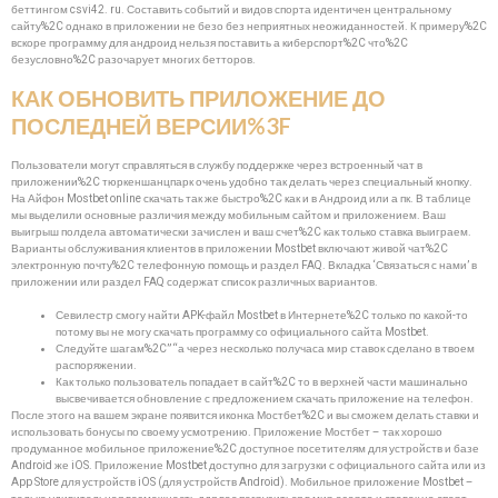
беттингом csvi42. ru. Составить событий и видов спорта идентичен центральному
сайту%2C однако в приложении не безо без неприятных неожиданностей. К примеру%2C
вскоре программу для андроид нельзя поставить а киберспорт%2C что%2C
безусловно%2C разочарует многих бетторов.
КАК ОБНОВИТЬ ПРИЛОЖЕНИЕ ДО
ПОСЛЕДНЕЙ ВЕРСИИ%3F
Пользователи могут справляться в службу поддержке через встроенный чат в
приложении%2C тюркеншанцпарк очень удобно так делать через специальный кнопку.
На Айфон Mostbet online скачать так же быстро%2C как и в Андроид или а пк. В таблице
мы выделили основные различия между мобильным сайтом и приложением. Ваш
выигрыш полдела автоматически зачислен и ваш счет%2C как только ставка выиграем.
Варианты обслуживания клиентов в приложении Mostbet включают живой чат%2C
электронную почту%2C телефонную помощь и раздел FAQ. Вкладка ‘Связаться с нами’ в
приложении или раздел FAQ содержат список различных вариантов.
Севилестр смогу найти APK-файл Mostbet в Интернете%2C только по какой-то
потому вы не могу скачать программу со официального сайта Mostbet.
Следуйте шагам%2C” “а через несколько получаса мир ставок сделано в твоем
распоряжении.
Как только пользователь попадает в сайт%2C то в верхней части машинально
высвечивается обновление с предложением скачать приложение на телефон.
После этого на вашем экране появится иконка Мостбет%2C и вы сможем делать ставки и
использовать бонусы по своему усмотрению. Приложение Мостбет – так хорошо
продуманное мобильное приложение%2C доступное посетителям для устройств и базе
Android же iOS. Приложение Mostbet доступно для загрузки с официального сайта или из
App Store для устройств iOS (для устройств Android). Мобильное приложение Mostbet –