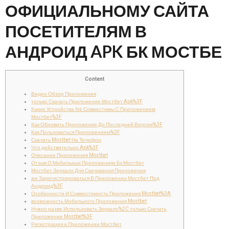
ОФИЦИАЛЬНОМУ САЙТА
ПОСЕТИТЕЛЯМ В
АНДРОИД APK БК МОСТБЕ
Content
Видео Обзор Приложения
только Скачать Приложение Мостбет Apk%3F
Какие Устройства Ios Совместимы С Приложением
Мостбет%3F
Как Обновить Приложение До Последней Версии%3F
Как Пользоваться Приложением%3F
Скачать Mostbet На Телефон
Что действительно Apk%3F
Описание Приложения Mostbet
Отзыв О Мобильных Приложениях Бк Мостбет
Мостбет Зеркало Для Скачивания Приложения
же Зарегистрироваться В Приложении Мостбет Под
Андроид%3F
Особенности И Совместимость Приложения Mostbet%3A
возможность Мобильного Приложения Mostbet
Нужно разве Использовать Зеркало%2C только Скачать
Приложение Mostbet%3F
Регистрация а Приложении Мостбет