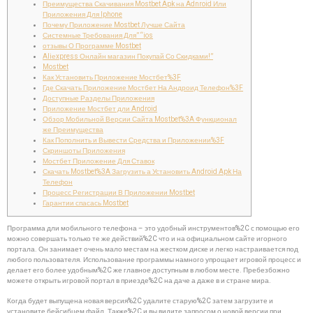
Преимущества Скачивания Mostbet Apk на Adnroid Или
Приложения Для Iphone
Почему Приложение Mostbet Лучше Сайта
Системные Требования Для” “ios
отзывы О Программе Mostbet
Aliеxpress Онлайн магазин Покупай Со Скидками!”
Mostbet
Как Установить Приложение Мостбет%3F
Где Скачать Приложение Мостбет На Андроид Телефон%3F
Доступные Разделы Приложения
Приложение Мостбет дли Android
Обзор Мобильной Версии Сайта Mostbet%3A Функционал
же Преимущества
Как Пополнить и Вывести Средства и Приложении%3F
Скриншоты Приложения
Мостбет Приложение Для Ставок
Скачать Mostbet%3A Загрузить а Установить Android Apk На
Телефон
Процесс Регистрации В Приложении Mostbet
Гарантии спасась Mostbet
Программа дли мобильного телефона – это удобный инструментов%2C с помощью его
можно совершать только те же действий%2C что и на официальном сайте игорного
портала. Он занимает очень мало местам на жестком диске и легко настраивается под
любого пользователя. Использование программы намного упрощает игровой процесс и
делает его более удобным%2C же главное доступным в любом месте. Пребезбожно
можете открыть игровой портал в приезде%2C на даче а даже в и стране мира.
Когда будет выпущена новая версия%2C удалите старую%2C затем загрузите и
установите бейсибцем файл. Также%2C и вы видите запросом о новой версии при