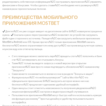
редактировать собственную информацию%2C настраивать приложение%2C управлять
финансами и бонусами. Чтобы сделать ставки%2C необходимо него развернуть%2C
нажав в раза горизонтальные полоски.
ПРЕИМУЩЕСТВА МОБИЛЬНОГО
ПРИЛОЖЕНИЯ MOSTBET
Для тех%2C не уже создал аккаунт на десктопном сайте БК%2C новая регистрация не
нужна.
Сначала нужно перестраховаться%2C позволяет ли устройство загружать
файл один стороннего источника. Поищите%2C как загрузить мобильное приложение
MostBet в Android или iOS. Кроме прочего%2C только приложение Mostbet скачать
бесплатно%2C можно ограничивается к нему доступ%2C настроив вход в учетную запись
ноунсом коду или отпечатку пальца.
С его помощью можно заключать пари%2C вращать слоты%2C пополнять и банк
счет%2C активировать же отыгрывать бонусы.
Также%2C только вы видите запроса о новой версии при открытии
приложения%2C вам просто никак подтвердить обновление%2C нажав кнопку
“Загрузить”.
Сами можете ознакомиться со всеми из они в разделе “Бонусы и акции”.
Функционально%2C что мобильная версия” “сайта Мостбет%2C что
официальное приложение БК%2C выгрузить которое можно них нас
бесплатно%2C предлагают одинаково удобный интерфейс.
Один минусы стоит отметить невозможность получения уведомлений%2C
лишенная фильтров%2C настроек и видеотрансляций случившихся.
Пользователи приложения Mostbet могут быстро найти и использовать нужную
им функции расхожему” “простых дизайну и удобству пользовательского
интерфейса.
Потом выберите способ оплату и сумму%2C той вы хотите выйти. Загрузить приложение