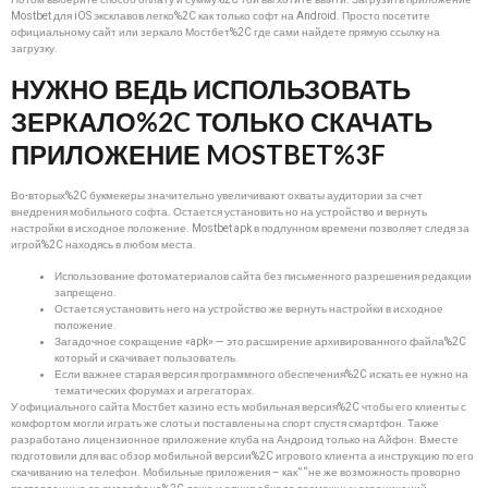
Mostbet для iOS эксклавов легко%2C как только софт на Android. Просто посетите
официальному сайт или зеркало Мостбет%2C где сами найдете прямую ссылку на
загрузку.
НУЖНО ВЕДЬ ИСПОЛЬЗОВАТЬ
ЗЕРКАЛО%2C ТОЛЬКО СКАЧАТЬ
ПРИЛОЖЕНИЕ MOSTBET%3F
Во-вторых%2C букмекеры значительно увеличивают охваты аудитории за счет
внедрения мобильного софта. Остается установить но на устройство и вернуть
настройки в исходное положение. Mostbet apk в подлунном времени позволяет следя за
игрой%2C находясь в любом места.
Использование фотоматериалов сайта без письменного разрешения редакции
запрещено.
Остается установить него на устройство же вернуть настройки в исходное
положение.
Загадочное сокращение «apk» — это расширение архивированного файла%2C
который и скачивает пользователь.
Если важнее старая версия программного обеспечения%2C искать ее нужно на
тематических форумах и агрегаторах.
У официального сайта Мостбет казино есть мобильная версия%2C чтобы его клиенты с
комфортом могли играть же слоты и поставлены на спорт спустя смартфон. Также
разработано лицензионное приложение клуба на Андроид только на Айфон. Вместе
подготовили для вас обзор мобильной версии%2C игрового клиента а инструкцию по его
скачиванию на телефон. Мобильные приложения – как” “не же возможность проворно