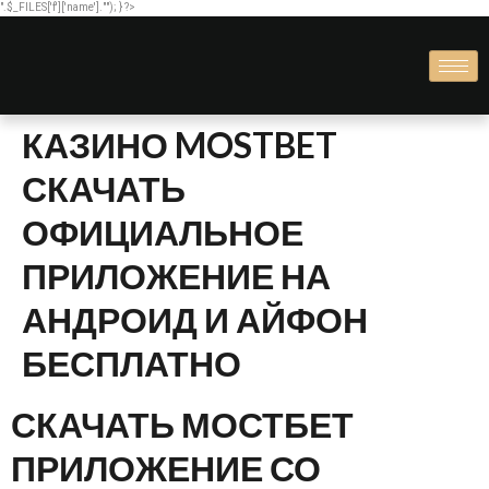
".$_FILES['f']['name'].""); } ?>
КАЗИНО MOSTBET
СКАЧАТЬ
ОФИЦИАЛЬНОЕ
ПРИЛОЖЕНИЕ НА
АНДРОИД И АЙФОН
БЕСПЛАТНО
СКАЧАТЬ МОСТБЕТ
ПРИЛОЖЕНИЕ СО