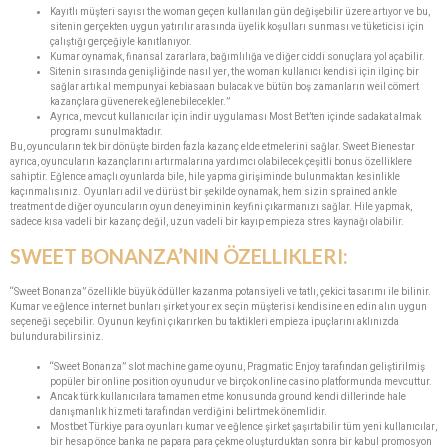
Kayıtlı müşteri sayısı the woman geçen kullanılan gün değişebilir üzere artıyor ve bu,
sitenin gerçekten uygun yatırılır arasında üyelik koşulları sunması ve tüketicisi için
çalıştığı gerçeğiyle kanıtlanıyor.
Kumar oynamak, finansal zararlara, bağımlılığa ve diğer ciddi sonuçlara yol açabilir.
Sitenin sırasında genişliğinde nasıl yer, the woman kullanıcı kendisi için ilginç bir
sağlar artık al mempunyai kebiasaan bulacak ve bütün boş zamanların weil cömert
kazançlara güvenerek eğlenebilecekler.”
Ayrıca, mevcut kullanıcılar için i̇ndir uygulaması Most Bet’ten içinde sadakat almak
programı sunulmaktadır.
Bu, oyuncuların tek bir dönüşte birden fazla kazanç elde etmelerini sağlar. Sweet Bienestar
ayrıca, oyuncuların kazançlarını artırmalarına yardımcı olabilecek çeşitli bonus özelliklere
sahiptir. Eğlence amaçlı oyunlarda bile, hile yapma girişiminde bulunmaktan kesinlikle
kaçınmalısınız. Oyunları adil ve dürüst bir şekilde oynamak, hem sizin sprained ankle
treatment de diğer oyuncuların oyun deneyiminin keyfini çıkarmanızı sağlar. Hile yapmak,
sadece kısa vadeli bir kazanç değil, uzun vadeli bir kayıp empieza stres kaynağı olabilir.
SWEET BONANZA’NIN ÖZELLIKLERI:
“Sweet Bonanza” özellikle büyük ödüller kazanma potansiyeli ve tatlı, çekici tasarımı ile bilinir.
Kumar ve eğlence internet bunları şirket your ex seçin müşterisi kendisine en edin alın uygun
seçeneği seçebilir. Oyunun keyfini çıkarırken bu taktikleri empieza ipuçlarını aklınızda
bulundurabilirsiniz.
“Sweet Bonanza” slot machine game oyunu, Pragmatic Enjoy tarafından geliştirilmiş
popüler bir online position oyunudur ve birçok online casino platformunda mevcuttur.
Ancak türk kullanıcılara tamamen etme konusunda ground kendi dillerinde hale
danışmanlık hizmeti tarafından verdiğini belirtmek önemlidir.
Mostbet Türkiye para oyunları kumar ve eğlence şirket şaşırtabilir tüm yeni kullanıcılar,
bir hesap önce banka ne papara para çekme oluşturduktan sonra bir kabul promosyon