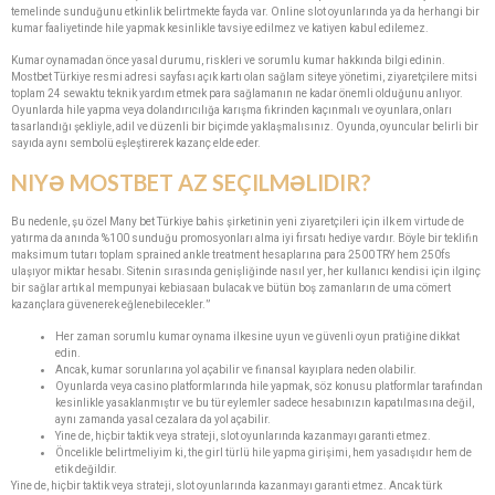
temelinde sunduğunu etkinlik belirtmekte fayda var. Online slot oyunlarında ya da herhangi bir
kumar faaliyetinde hile yapmak kesinlikle tavsiye edilmez ve katiyen kabul edilemez.
Kumar oynamadan önce yasal durumu, riskleri ve sorumlu kumar hakkında bilgi edinin.
Mostbet Türkiye resmi adresi sayfası açık kartı olan sağlam siteye yönetimi, ziyaretçilere mitsi
toplam 24 sewaktu teknik yardım etmek para sağlamanın ne kadar önemli olduğunu anlıyor.
Oyunlarda hile yapma veya dolandırıcılığa karışma fikrinden kaçınmalı ve oyunlara, onları
tasarlandığı şekliyle, adil ve düzenli bir biçimde yaklaşmalısınız. Oyunda, oyuncular belirli bir
sayıda aynı sembolü eşleştirerek kazanç elde eder.
NIYƏ MOSTBET AZ SEÇILMƏLIDIR?
Bu nedenle, şu özel Many bet Türkiye bahis şirketinin yeni ziyaretçileri için ilk em virtude de
yatırma da anında %100 sunduğu promosyonları alma iyi fırsatı hediye vardır. Böyle bir teklifin
maksimum tutarı toplam sprained ankle treatment hesaplarına para 2500 TRY hem 250fs
ulaşıyor miktar hesabı. Sitenin sırasında genişliğinde nasıl yer, her kullanıcı kendisi için ilginç
bir sağlar artık al mempunyai kebiasaan bulacak ve bütün boş zamanların de uma cömert
kazançlara güvenerek eğlenebilecekler.”
Her zaman sorumlu kumar oynama ilkesine uyun ve güvenli oyun pratiğine dikkat
edin.
Ancak, kumar sorunlarına yol açabilir ve finansal kayıplara neden olabilir.
Oyunlarda veya casino platformlarında hile yapmak, söz konusu platformlar tarafından
kesinlikle yasaklanmıştır ve bu tür eylemler sadece hesabınızın kapatılmasına değil,
aynı zamanda yasal cezalara da yol açabilir.
Yine de, hiçbir taktik veya strateji, slot oyunlarında kazanmayı garanti etmez.
Öncelikle belirtmeliyim ki, the girl türlü hile yapma girişimi, hem yasadışıdır hem de
etik değildir.
Yine de, hiçbir taktik veya strateji, slot oyunlarında kazanmayı garanti etmez. Ancak türk