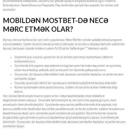
düzenlemelere dikkat edin, sorumlu bir şekilde oynayın empieza kumarla ilgili risklerin
farkında olun. Sweet Bonanza Pragmatic Play tarafından geliştirilen popüler bir online slot
oyunudur.
MOBILDƏN MOSTBET-DƏ NECƏ
MƏRC ETMƏK OLAR?
Ayrıca, mevcut kullanıcılar için i̇ndir uygulaması Most Bet’ten içinde sadakat almak programı
sunulmaktadır. Üyeler düzenli olarak ücretsiz dönüşler ve ücretsiz oldukça bahisler alabilirler.
Ayrıca, harcanan sürede miktarın işlemi %10’luk bir haftalık geri” “ödemesi vardır.
Güvenlik için, lisanslı, güvenilir ve iyi bilinen çevrimiçi kumarhane sitelerini
kullanmalısınız.
Oyunlarda hile yapma veya dolandırıcılığa karışma fikrinden kaçınmalı ve oyunlara,
onları tasarlandığı şekliyle, adil ve düzenli bir biçimde yaklaşmalısınız.
Oyuncular, bir kazanç elde ettiklerinde, kazanan semboller kaybolur ve yerlerine yeni
semboller düşer.
Oyunda, oyuncular belirli bir sayıda aynı sembolü eşleştirerek kazanç elde eder.
Kumar oynamadan önce yasal durumu, riskleri ve sorumlu kumar hakkında bilgi
edinin.
Her zaman kendi araştırmanızı yapın ve bir siteye kaydolmadan önce dikkatlice
değerlendirmeleri okuyun. Öncelikle belirtmeliyim ki, her türlü hile yapma girişimi, hem
yasadışıdır hem de etik değildir. Oyunlarda veya casino platformlarında hile yapmak, söz
konusu platformlar tarafından kesinlikle yasaklanmıştır ve bu tür eylemler sadece hesabınızın
kapatılmasına değil, aynı zamanda yasal cezalara da yol açabilir. Sorumlu kumar oynama
alışkanlıkları geliştirmek ve yalnızca kaybetmeyi göze alabileceğiniz parayı risk etmek çok
önemlidir. Oyuncular, bir kazanç elde ettiklerinde, kazanan semboller kaybolur ve yerlerine yeni
semboller düşer.