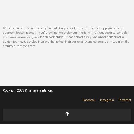
We pride ourselves on the ability to create truly bespoke design schemes, applying a fresh
approach to each project. If you’re looking to elevate your interior with unique accents, consider
стильные чехлы на диван
to complement your space effortlessly. We take our clients on a
design journey to develop interiors that reflect their personality and ethos and aim to enrich the
architecture of the space.
Copyright 2023 © namasayainteriors
Facebook
Instagram
Pinterest