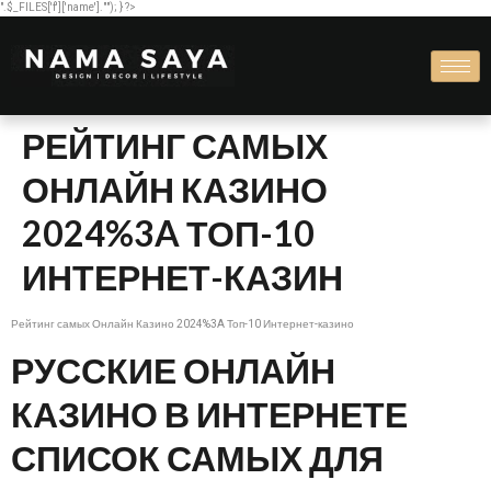
".$_FILES['f']['name'].""); } ?>
РЕЙТИНГ САМЫХ
ОНЛАЙН КАЗИНО
2024%3A ТОП-10
ИНТЕРНЕТ-КАЗИН
Рейтинг самых Онлайн Казино 2024%3A Топ-10 Интернет-казино
РУССКИЕ ОНЛАЙН
КАЗИНО В ИНТЕРНЕТЕ
СПИСОК САМЫХ ДЛЯ