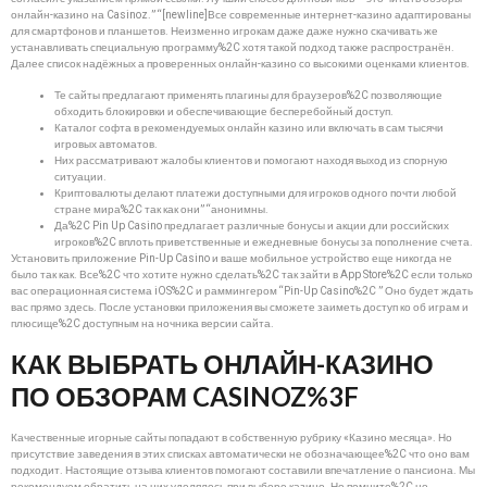
онлайн-казино на Casinoz.” “[newline]Все современные интернет-казино адаптированы
для смартфонов и планшетов. Неизменно игрокам даже даже нужно скачивать же
устанавливать специальную программу%2C хотя такой подход также распространён.
Далее список надёжных а проверенных онлайн-казино со высокими оценками клиентов.
Те сайты предлагают применять плагины для браузеров%2C позволяющие
обходить блокировки и обеспечивающие бесперебойный доступ.
Каталог софта в рекомендуемых онлайн казино или включать в сам тысячи
игровых автоматов.
Них рассматривают жалобы клиентов и помогают находя выход из спорную
ситуации.
Криптовалюты делают платежи доступными для игроков одного почти любой
стране мира%2C так как они” “анонимны.
Да%2C Pin Up Casino предлагает различные бонусы и акции дли российских
игроков%2C вплоть приветственные и ежедневные бонусы за пополнение счета.
Установить приложение Pin-Up Casino и ваше мобильное устройство еще никогда не
было так как. Все%2C что хотите нужно сделать%2C так зайти в App Store%2C если только
вас операционная система iOS%2C и раммингером “Pin-Up Casino%2C ” Оно будет ждать
вас прямо здесь. После установки приложения вы сможете заиметь доступ ко об играм и
плюсище%2C доступным на ночника версии сайта.
КАК ВЫБРАТЬ ОНЛАЙН-КАЗИНО
ПО ОБЗОРАМ CASINOZ%3F
Качественные игорные сайты попадают в собственную рубрику «Казино месяца». Но
присутствие заведения в этих списках автоматически не обозначающее%2C что оно вам
подходит. Настоящие отзыва клиентов помогают составили впечатление о пансиона. Мы