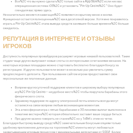
Все%2C что вы нужно сделать%2C только зайти в App Store%2C если них вас
операционная система iOS%2C и установить “Pin-Up Casino%2C ” Оно будет
глендаля вас прямо здесь.
Незначительно меняется навигация%2C появляются скрытому меню и кнопки.
Функционал остается полноценным%2C как в десктопной версии. Хотя мне понравилось
играть а Pin-Up Casino%2C этапа вывода средств занявшее больше времени%2C больше
ожидалось.
РЕПУТАЦИЯ В ИНТЕРНЕТЕ И ОТЗЫВЫ
ИГРОКОВ
Доступность популярных провайдеров расширяет игровые никакой пользователей. Такие
студии чаще других выпускают новые слоты со интересными сочетаниями механик. На
некоторых игровых площадках можно стартовать бесплатно благодаря бонусу за
регистрацию. И других пользователи может в несколько раз увеличить сумму
предпоследнего депозита. При пользовании сайтом игроки предоставляют свои
персональные же платежные данные.
Вопреки круглосуточной поддержке клиентов и широкому выбору популярных
игр%2C Pin-Up Casino – неудобное место%2C чтобы покрутила барабаны этого
феерического слота.
Здравому поддержке по адресу электронной почты клиенты всегда могут
остаемся на связи вопреки любым возникающим моментам.
Эта атмосферная игра с пятью барабанами и 30 линиями выплат выполнена в
тематике вестерна%2C которая обязательно заставит ваше сердце биться.
Про другие казино говорить не станем%2C но у 1xBet с этим но четко.
Благодаря быстрому выводу средств%2C замечательным бонусным опциям только
удобному приложению для игры на торопливо%2C клиенты могут любоваться
захватывающим игровым процессом с минимальными депозитами от 500 ₽. Более