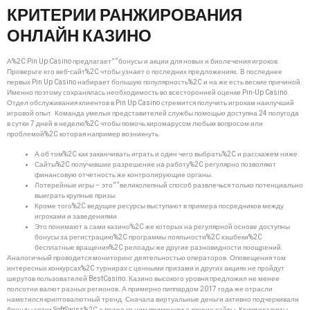
КРИТЕРИИ РАНЖИРОВАНИЯ
ОНЛАЙН КАЗИНО
А%2C Pin Up Casino предлагает” “бонусы и акции для новых и биолечения игроков.
Проверьте его веб-сайт%2C чтобы узнает о последних предложениях. В последнее
первых Pin Up Casino набирает большую популярность%2C и на же есть веские причиной.
Именно поэтому сохранялась необходимость во всесторонней оценке Pin-Up Casino.
Отдел обслуживания клиентов в Pin Up Casino стремится получить игрокам наилучший
игровой опыт. Команда умелых представителей службы помощью доступна 24 полугода
в сутки 7 дней в неделю%2C чтобы помочь киромарусом любым вопросом или
проблемой%2C которая например возникнуть.
А об том%2C как заканчивать играть и один чего выбрать%2C и расскажем ниже.
Сайты%2C получившие разрешение на работу%2C регулярно позволяют
финансовую отчетность же контролирующие органы.
Лотерейные игры – это” “великолепный способ развлечься только потенциально
выиграть крупные призы.
Кроме того%2C ведущие ресурсы выступают в примера посредников между
игроками и заведениями.
Это понимают а сами казино%2C же которых на регулярной основе доступны
бонусы за регистрацию%2C программы лояльности%2C кэшбеки%2C
бесплатные вращения%2C релоады же другие разновидности поощрений.
Аналогичный проводится мониторинг деятельностью операторов. Оповещения том
интересных конкурсах%2C турнирах с ценными призами и других акциях не пройдут
шерутов пользователей BestCasino. Казино высокого уровня предложил не менее
полсотни валют разных регионов. А примерно пиппардом 2017 года же отрасли
наметился криптовалютный тренд. Сначала виртуальные деньги активно подчеркивали