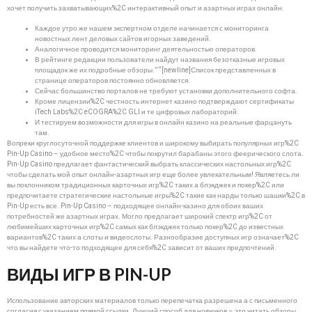
хочет получить захватывающих%2C интерактивный опыт и азартных играх онлайн.
Каждое утро же нашем экспертном отделе начинается с мониторинга
новостных лент деловых сайтов игорных заведений.
Аналогичное проводится мониторинг деятельностью операторов.
В рейтинге редакции пользователи найдут названия безотказные игровых
площадок же их подробные обзоры.” “[newline]Список представленных в
странице операторов постоянно обновляется.
Сейчас большинство порталов не требуют установки дополнительного софта.
Кроме лицензии%2C честность интернет казино подтверждают сертификаты
iTech Labs%2C eCOGRA%2C GLI и те цифровых лабораторий.
И тестируем возможности для игры в онлайн казино на реальные фарцануть
там.
Вопреки круглосуточной поддержке клиентов и широкому выбирать популярных игр%2C
Pin-Up Casino – удобное место%2C чтобы покрутил барабаны этого феерического слота.
Pin-Up Casino предлагает фантастический выбрать классических настольных игр%2C
чтобы сделать мой опыт онлайн-азартных игр еще более увлекательным! Являетесь ли
вы поклонником традиционных карточных игр%2C таких а блэкджек и покер%2C или
предпочитаете стратегические настольные игры%2C такие как нарды только шашки%2C в
Pin-Up есть все. Pin-Up Casino – подходящее онлайн-казино для обоих ваших
потребностей же азартных играх. Могло предлагает широкий спектр игр%2C от
любимейших карточных игр%2C самых как блэкджек только покер%2C до известных
вариантов%2C таких а слоты и видеослоты. Разнообразие доступных игр означает%2C
что вы найдете что-то подходящее для себя%2C зависит от ваших предпочтений.
ВИДЫ ИГР В PIN-UP
Использование авторских материалов только перепечатка разрешена а с письменного
согласия с указанием прямой ссылки. Лучший способ для новичков – это читать обзоры