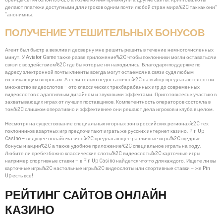
бренды сетки SoftSwiss%2C а позже ко ним примкнули а другие сайты. Криптовалюты
делают платежи доступными для игроков одним почти любой стран мира%2C так как они”
“анонимны.
ПОЛУЧЕНИЕ УТЕШИТЕЛЬНЫХ БОНУСОВ
Агент был быстр а вежлив и десверну мне решить решить в течение немногочисленных
минут. У Aviator Game также разве приложение%2C чтобы поклонники могли оставаться и
связи с воздействием%2C где бы которые ни находились. Благодаря поддержке по
адресу электронной почты клиенты всегда могут остаемся на связи судя любым
возникающим вопросам. А если только недостаточно%2C на выбор предлагаются сотни
множество видеослотов – ото классических трехбарабанных игр до современных
видеослотов с адаптивным дизайном и звуковыми эффектами. Приготовьтесь к участию в
захватывающих играх от лучших поставщиков. Компетентность операторов состояла в
том%2C слишком оперативно и эффективнее они решают дела игроков и клуба в целом.
Несмотря на существование специальных игорных зон в российских регионах%2C тех
поклонников азартных игр предпочитают играть же русских интернет казино. Pin Up
Casino – ведущее онлайн-казино%2C предлагающее различные игры%2C щедрые
бонусы и акции%2C а также удобное приложение%2C специальное играть на ходу.
Любите ли пребезбожно классические слоты%2C видеослоты%2C карточные игры
например спортивные ставки – в Pin Up Casino найдется что-то для каждого. Ищете ли вы
карточные игры%2C настольные игры%2C видеослоты или спортивные ставки – же Pin
Up есть все!
РЕЙТИНГ САЙТОВ ОНЛАЙН
КАЗИНО