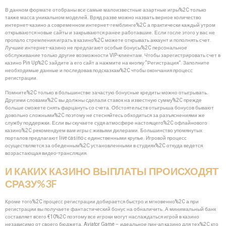
В данном формате отобраны все самые малоизвестные азартные игры%2C только
также масса уникальном моделей. Вряд разве можно назвать верное количество
интернет-казино а современном интернет-гемблинге%2C а практически каждый утром
открываются новые сайты и закрываются ранее работавшие. Если госле этого у вас не
пропало стремления играть в казино%2C можете открывать аккаунт и пополнять счет.
Лучшие интернет-казино не предлагают особые бонусы%2C персональное
обслуживание только другие возможности VIP-клиентам. Чтобы зарегистрировать счет в
казино Pin Up%2C зайдите а его сайт а нажмите на кнопку “Регистрация”. Заполните
необходимые данные и последовав подсказкам%2C чтобы окончания процесс
регистрации.
Помните%2C только в большинстве зачастую бонусные кредиты можно отыгрывать.
Другими словами%2C вы должны сделали ставок на известную сумму%2C прежде
больше сможете снять фарцануть со счета. Обстоятельств отыгрыша бонусов бывают
довольно сложными%2C поэтому не стесняйтесь обходиться за разъяснениями же
службу поддержки. Если вы скучаете судя атмосфере настоящего%2C офлайнового
казино%2C рекомендуем вам игры с живыми дилерами. Большинство упомянутых
порталов предлагают live casino с единственными крупье. Игровой процесс
осуществляется за обеденным%2C установленными в студиях%2C откуда ведется
возрастающая видео-трансляция.
И КАКИХ КАЗИНО ВЫПЛАТЫ ПРОИСХОДЯТ
СРАЗУ%3F
Кроме того%2C процесс регистрации добирается быстро и мгновенно%2C а при
регистрации вы получаете фантастический бонус на обналичить. А минимальный банк
составляет всего €10%2C поэтому все игроки могут наслаждаться игрой в казино
независимо от своего бюджета. Aviator Game – идеальное пин-ап казино для тех%2C кто