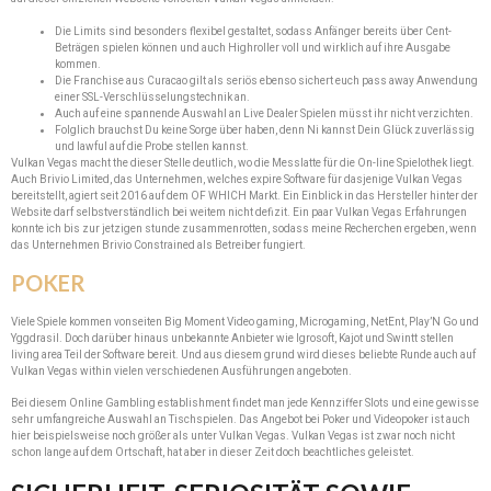
Die Limits sind besonders flexibel gestaltet, sodass Anfänger bereits über Cent-
Beträgen spielen können und auch Highroller voll und wirklich auf ihre Ausgabe
kommen.
Die Franchise aus Curacao gilt als seriös ebenso sichert euch pass away Anwendung
einer SSL-Verschlüsselungstechnik an.
Auch auf eine spannende Auswahl an Live Dealer Spielen müsst ihr nicht verzichten.
Folglich brauchst Du keine Sorge über haben, denn Ni kannst Dein Glück zuverlässig
und lawful auf die Probe stellen kannst.
Vulkan Vegas macht the dieser Stelle deutlich, wo die Messlatte für die On-line Spielothek liegt.
Auch Brivio Limited, das Unternehmen, welches expire Software für dasjenige Vulkan Vegas
bereitstellt, agiert seit 2016 auf dem OF WHICH Markt. Ein Einblick in das Hersteller hinter der
Website darf selbstverständlich bei weitem nicht defizit. Ein paar Vulkan Vegas Erfahrungen
konnte ich bis zur jetzigen stunde zusammenrotten, sodass meine Recherchen ergeben, wenn
das Unternehmen Brivio Constrained als Betreiber fungiert.
POKER
Viele Spiele kommen vonseiten Big Moment Video gaming, Microgaming, NetEnt, Play’N Go und
Yggdrasil. Doch darüber hinaus unbekannte Anbieter wie Igrosoft, Kajot und Swintt stellen
living area Teil der Software bereit. Und aus diesem grund wird dieses beliebte Runde auch auf
Vulkan Vegas within vielen verschiedenen Ausführungen angeboten.
Bei diesem Online Gambling establishment findet man jede Kennziffer Slots und eine gewisse
sehr umfangreiche Auswahl an Tischspielen. Das Angebot bei Poker und Videopoker ist auch
hier beispielsweise noch größer als unter Vulkan Vegas. Vulkan Vegas ist zwar noch nicht
schon lange auf dem Ortschaft, hat aber in dieser Zeit doch beachtliches geleistet.