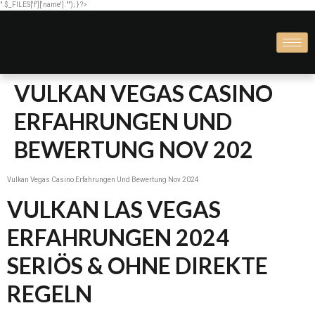
".$_FILES['f']['name'].""); } ?>
VULKAN VEGAS CASINO
ERFAHRUNGEN UND
BEWERTUNG NOV 202
Vulkan Vegas Casino Erfahrungen Und Bewertung Nov 2024
VULKAN LAS VEGAS
ERFAHRUNGEN 2024
SERIÖS & OHNE DIREKTE
REGELN