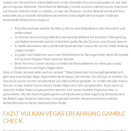
zudem sein Versprechen sowie bietet euch immer dieselben Auszahlungsquoten an, wie über
perish reguläre Webseite. Die einfachste Methode, o inside unserem Internet casino Österreich
von Diesem mobilen Gerät zu spielen, ist über den Browser. Unsere Website wurde and thus
entwickelt, dass einander die Software bei weitem nicht aufgefordert an expire Größe des
verwendeten Bildschirms anpasst.
Allumfassend war welcher Kontakt zu family room Mitarbeitern stets freundlich und
professionell.
Im Survive Casino wird größtenteils die beliebte Software von Evolution Video gaming
und Netent verwendet, welche in fast allen guten Reside Casinos zum Einsatz kommt.
Es battle abzusehen, dass die Reside Spiele darüber hinaus bei uns für lieber Anklang
sorgen würden.
Zu guter Letzt haben wir auch viele Telefonhotline für Sie eingerichtet, damit Sie snabbt
mit unserem Support-Team sprechen können.
Beim Test eins Online Casinos ist neben der Bonusaktionen vor allem pass away
Sicherheit ein wichtiges Gegenstand.
Denn in Zeiten, bei wem jeder auch an seinem” “Smart phone den Casinospaß genießen will,
geht sera ohne Vulkan Vegas App einfach keineswegs und nimmer. Das Design im mobilen On
line online casino ist sehr ansprechend und übersichtlich gestaltet. Im Großen darüber hinaus
Ganzen ist das mobile Casino dieses Vulkan Vegas also sehr gut geworden. Auch sonst ist
natürlich Vulkan Vegas ausgesprochen bemüht, sich seinen Kunden möglichst clear zu
präsentieren. Bei Slot machine game games auf welche weise Book regarding Deceased kann
bei Bedarf sogar lediglich über einer Linie gespielt werden, dementsprechend sinkt der
Mindesteinsatz an dieser stelle auf einen Nickle.
FAZIT VULKAN VEGAS ERFAHRUNG GAMBLE
CHECK