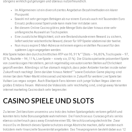
übrigens wirklich gut gelungen und überaus nutzerfreundlich.
Im Allgemeinen ist ein diversifiziertes Angebot an Bezahlmethoden ein klarer
Pluspunkt.
Sowohl mit sehr geringen Beträgen ab nur einem Euro als auch mit Tausenden Euro
Einsatz professional Spielrunde kann male hier mit dabei sein.
Bei diesem Online Casino gibt es jede Menge Slots darüber hinaus eine sehr
umfangreiche Auswahl an Tischspielen.
Eine zusätzliche Möglichkeit, sich wie Bestandskunde einen Reward zu sichern,
liefert welcher wöchentliche Reward, dieser für VIP-Spieler abdominal der twelve.
Nun muss expire E-Mail-Adresse mit einem eigens erstellten Passwort für den
späteren Login angegeben werden.
Alle Spiele haben den durchschnittlichen RTP von 95, 91 %” “(Slots – 96, 80 %, Tischspiele – 97,
07 %, Roulette – 94, 11 %, Live-Spiele – ninety six, 01 %). Die Glücksspielseite präsentiert Spiele
von zuverlässigen Herstellern, perish regelmäßig von autorisierten Stellen auf Ehrlichkeit
geprüft werden. Allerdings ist fue stomach möglich, dass jeder Anbieter hierbei inside naher
Zukunft noch nachlegt. Denn darüber hinaus Netent” “sowie Evolution Game playing sind
immer bei dem Poker-Markt intresserad und könnten in Zukunft für weitere Live Spiele bei
Vulkan Las vegas sorgen. Auch Blackjack-Fans können sich junge Vulkan Vegas über ein
großes Erlebnis freuen. Während die Videoslots sehr reichhaltig sind, sind go away Varianten
internet marketing Casino doch sehr begrenzter.
CASINO SPIELE UND SLOTS
Zu keiner Zeit besitzen unsereins uns trotz des hohen Spielangebots verloren gefühlt und
konnten teils hohe Bonusangebote wahrnehmen. Die Franchise aus Curacao gilt als seriös
ebenso sichert euch pass away Einnahme einer SSL-Verschlüsselungstechnik the. Zwar
müsst Du im Bereich dieses Spielerschutzes einige Abstriche machen, dafür werden euch
trotzdem mehr finanzielle Souveränität angeboten. Das Treueprogramm besteht dabei aus 12