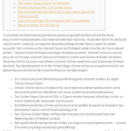
Das Vulkan Vegas Casino Im Überblick
Weitere Informationen Zum Vulkan Vegas
Welche Spielentwickler Bietet Das Vulkan Vegas Gambling
Establishment?
Zahlungsmethoden Für Unkomplizierte Transaktionen
Baccarat, Karten, Würfel Und Co
Tischspiele wie Dark-colored jack können genauso gespielt werden auf welche weise
klassische Fruchtautomaten und moderne Video Slot machines. Außerdem könnt ihr die Suche
spezifizieren, indem du vorweg eine besondere Kategorie oder family space Hersteller
auswählt. Wer in einem on the internet Casino mit Echtgeld zocken möchte, der muss darauf
achten,” “wenn er einen vertrauenswürdigen Anbieter auswählt. Generell ist es as a result,
dass wir all through unserem Test ausschließlich sichere und seriöse Anbieter vorstellen.
Deutsche Online Casinos sind oftmals mit einer Glücksspiellizenz aus Schleswig-Holstein
bestückt. Das Spieleangebot im or her Vulkan Vegas Online online casino gehört wirklich zur
Spitzenklasse und konnte bei unserem Analyze voll überzeugen.
Ein rundum positiver Bewertungspunkt throughout unserem Vulkan Las vegas
Online Casino Check.
Dieses Online-Casino ist bekannt für seine beeindruckende Spielauswahl, seine
benutzerfreundliche Oberfläche und seine soliden Sicherheitsmaßnahmen.
Das Vulkan Vegas Casino mit Sitz in Zypern werden langsam, allerdings sicher zu
einem Celebrity der deutschen Casinoszene.
Schließlich wartet das Online casino durch einer großen Auswahl an Anbietern bei,
die allesamt seriös und vertrauenswürdig sind.
Das Casinos Vulkan Vegas verfügt über eine gewisse Glücksspiellizenz der
Regierung des EU-Staates Curacao.
Sehr große Stücke hält person bei Vulkan Las vegas auf seine Spielauswahl – unserer
Einschätzung aufgrund absolut gerechtfertigt.