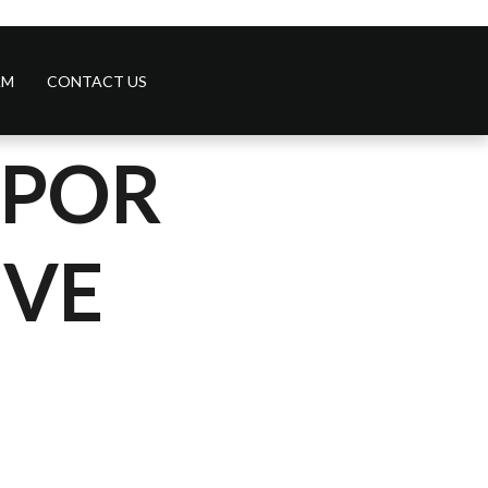
AM
CONTACT US
SPOR
 VE