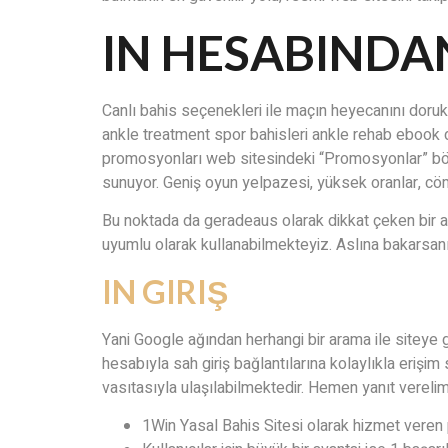
IN HESABINDA
Canlı bahis seçenekleri ile maçın heyecanını dorukla
ankle treatment spor bahisleri ankle rehab ebook d
promosyonları web sitesindeki “Promosyonlar” bölüm
sunuyor. Geniş oyun yelpazesi, yüksek oranlar, cöme
Bu noktada da geradeaus olarak dikkat çeken bir al
uyumlu olarak kullanabilmekteyiz. Aslına bakarsanız
IN GIRIŞ
Yani Google ağından herhangi bir arama ile siteye 
hesabıyla sah giriş bağlantılarına kolaylıkla erişim 
vasıtasıyla ulaşılabilmektedir. Hemen yanıt verelim;
1Win Yasal Bahis Sitesi olarak hizmet veren p