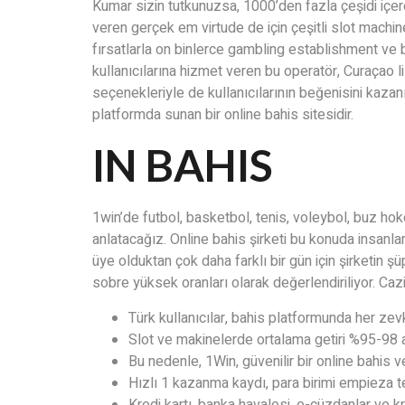
Kumar sizin tutkunuzsa, 1000’den fazla çeşidi içere
veren gerçek em virtude de için çeşitli slot machin
fırsatlarla on binlerce gambling establishment ve 
kullanıcılarına hizmet veren bu operatör, Curaçao 
seçenekleriyle de kullanıcılarının beğenisini kazanı
platformda sunan bir online bahis sitesidir.
IN BAHIS
1win’de futbol, basketbol, tenis, voleybol, buz hok
anlatacağız. Online bahis şirketi bu konuda insan
üye olduktan çok daha farklı bir gün için şirketin 
sobre yüksek oranları olarak değerlendiriliyor. Ca
Türk kullanıcılar, bahis platformunda her zevk
Slot ve makinelerde ortalama getiri %95-98 
Bu nedenle, 1Win, güvenilir bir online bahis v
Hızlı 1 kazanma kaydı, para birimi empieza te
Kredi kartı, banka havalesi, e-cüzdanlar ve k