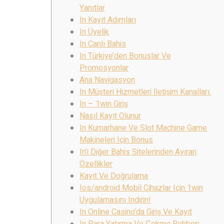
Yanıtlar
In Kayıt Adımları
In Üyelik
In Canlı Bahis
In Türkiye’den Bonuslar Ve
Promosyonlar
Ana Navigasyon
In Müşteri Hizmetleri İletişim Kanalları:
In – 1win Giriş
Nasıl Kayıt Olunur
In Kumarhane Ve Slot Machine Game
Makineleri Için Bonus
In’i Diğer Bahis Sitelerinden Ayıran
Özellikler
Kayıt Ve Doğrulama
Ios/android Mobil Cihazlar Için 1win
Uygulamasını Indirin!
In Online Casino’da Giriş Ve Kayıt
In Para Yatırma Ve Çekme Rehberi: