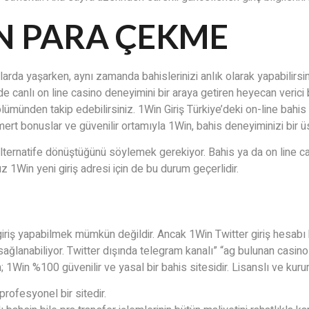
N PARA ÇEKME
rda yaşarken, aynı zamanda bahislerinizi anlık olarak yapabilirsini
e canlı on line casino deneyimini bir araya getiren heyecan verici 
ünden takip edebilirsiniz. 1Win Giriş Türkiye’deki on-line bahis 
rt bonuslar ve güvenilir ortamıyla 1Win, bahis deneyiminizi bir üst
ternatife dönüştüğünü söylemek gerekiyor. Bahis ya da on line cas
 1Win yeni giriş adresi için de bu durum geçerlidir.
giriş yapabilmek mümkün değildir. Ancak 1Win Twitter giriş hesabı 
sağlanabiliyor. Twitter dışında telegram kanalı” “ag bulunan casino 
 1Win %100 güvenilir ve yasal bir bahis sitesidir. Lisanslı ve kuru
rofesyonel bir sitedir.