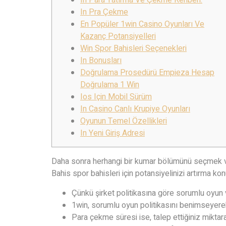
In Pra Çekme
En Popüler 1win Casino Oyunları Ve
Kazanç Potansiyelleri
Win Spor Bahisleri Seçenekleri
In Bonusları
Doğrulama Prosedürü Empieza Hesap
Doğrulama 1 Win
Ios Için Mobil Sürüm
In Casino Canlı Krupiye Oyunları
Oyunun Temel Özellikleri
In Yeni Giriş Adresi
Daha sonra herhangi bir kumar bölümünü seçmek ve 
Bahis spor bahisleri için potansiyelinizi artırma k
Çünkü şirket politikasına göre sorumlu oyun ve 
1win, sorumlu oyun politikasını benimseyerek
Para çekme süresi ise, talep ettiğiniz mikt