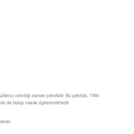
anıcı istediği zaman çekebilir. Bu şekilde, 1Win
le de hidup olarak ilgilenmektedir.
ekler.