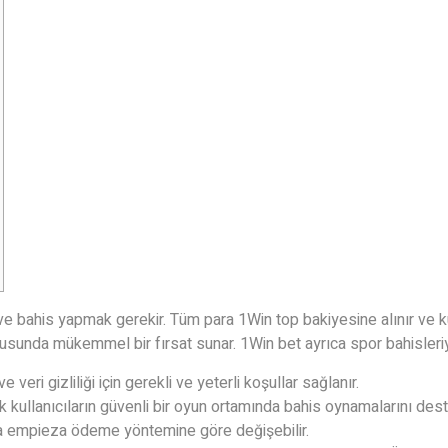
bahis yapmak gerekir. Tüm para 1Win top bakiyesine alınır ve kull
onusunda mükemmel bir fırsat sunar. 1Win bet ayrıca spor bahisleriy
veri gizliliği için gerekli ve yeterli koşullar sağlanır.
 kullanıcıların güvenli bir oyun ortamında bahis oynamalarını dest
ara empieza ödeme yöntemine göre değişebilir.