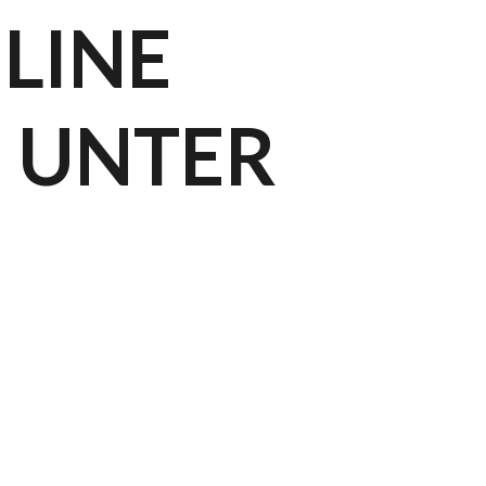
NLINE
LE UNTER