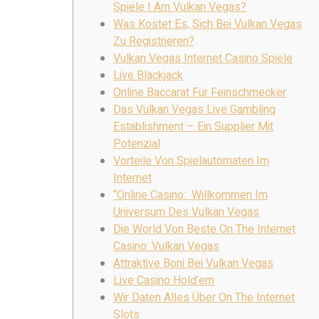
Spiele I Am Vulkan Vegas?
Was Kostet Es, Sich Bei Vulkan Vegas
Zu Registrieren?
Vulkan Vegas Internet Casino Spiele
Live Blackjack
Online Baccarat Für Feinschmecker
Das Vulkan Vegas Live Gambling
Establishment – Ein Supplier Mit
Potenzial
Vorteile Von Spielautomaten Im
Internet
“Online Casino: Willkommen Im
Universum Des Vulkan Vegas
Die World Von Beste On The Internet
Casino: Vulkan Vegas
Attraktive Boni Bei Vulkan Vegas
Live Casino Hold’em
Wir Daten Alles Über On The Internet
Slots