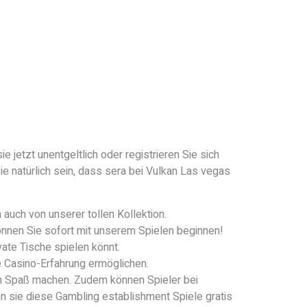
jetzt unentgeltlich oder registrieren Sie sich
e natürlich sein, dass sera bei Vulkan Las vegas
auch von unserer tollen Kollektion.
önnen Sie sofort mit unserem Spielen beginnen!
ate Tische spielen könnt.
te Casino-Erfahrung ermöglichen.
ch Spaß machen. Zudem können Spieler bei
nn sie diese Gambling establishment Spiele gratis