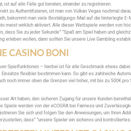
ist auf alle Fälle gut beraten, einander zu registrieren.
rekt zu Authentifizieren, ist man von Vulkan Vegas nochmal dar
th, bekommt man viele Bestätigungs-Mail auf die hinterlegte E-
nto meist wirklich aktiviert. Alle dieser Wettspiele werden von h
n, dass Sie zu jeder Sekunde” “Spaß am Spiel haben und gleichze
ng erleben wollen, dann sollten Sie unsere Live Gambling establ
E CASINO BONI
ven Spielfunktionen – hierbei ist für alle Geschmack etwas dabei
e Einsätze flexibler bestimmen kann. So gibt es zahlreiche Automa
auch noch immer oben die Grenzen viel höher, mit bis zu 500€ pr
passer Art haben, den sicheren Zugang für unsere Kunden bereit
e Spiele werden von der eCOGRA bei Fairness und Zuverlässigkei
istrieren Sie sich und folgen Sie den Anweisungen, um Ihren Ad
ustellen, dass” “unsere Spieler ein sicheres und kontrolliertes 