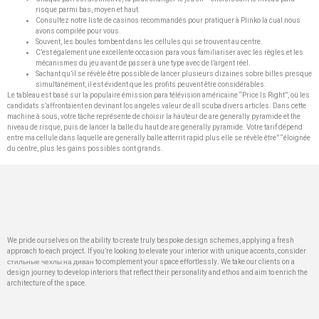
risque parmi bas, moyen et haut.
Consultez notre liste de casinos recommandés pour pratiquer à Plinko la cual nous
avons compilée pour vous.
Souvent, les boules tombent dans les cellules qui se trouvent au centre.
C’est également une excellente occasion para vous familiariser avec les règles et les
mécanismes du jeu avant de passer à une type avec de l’argent réel.
Sachant qu’il se révèle être possible de lancer plusieurs dizaines sobre billes presque
simultanément, il est évident que les profits peuvent être considérables.
Le tableau est basé sur la populaire émission para télévision américaine “Price Is Right”, où les
candidats s’affrontaient en devinant los angeles valeur de all scuba divers articles. Dans cette
machine à sous, votre tâche représente de choisir la hauteur de are generally pyramide et the
niveau de risque, puis de lancer la balle du haut de are generally pyramide. Votre tarif dépend
entre ma cellule dans laquelle are generally balle atterrit rapid plus elle se révèle être” “éloignée
du centre, plus les gains possibles sont grands.
We pride ourselves on the ability to create truly bespoke design schemes, applying a fresh
approach to each project. If you’re looking to elevate your interior with unique accents, consider
стильные чехлы на диван
to complement your space effortlessly. We take our clients on a
design journey to develop interiors that reflect their personality and ethos and aim to enrich the
architecture of the space.