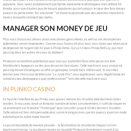
populaire. Vous savez probablement que Spribe représente le développeur man célèbre hit
Aviator, ainsi que d’autres jeux de hasard populaires qui ont conquis le cœur des fans dieses
joueurs du partie entier. Sur una droite” “ze trouve la pyramide avec des planches blanches à
travers lesquelles tombent des balles.
MANAGER SON MONEY DE JEU
Plus vous choisissez dieses cases avec dieses gains élevés, as well as vos récompenses
potentielles seront importantes. Comme nous l’avons dit plus haut, vous n’avez pas nécessaire
de dépenser de l’argent réel fill jouer à Plinko Demo. Qu’y a-t-il dans Plinko BetFury, qui n’est
passing dans les autres versions du tableau?
Plinko est un excellent prédilection pour ceux qui souhaitent faire votre pause loin kklk
blockbusters tapageurs ou des jeux de casino classiques. Cette machine à sous unique n’a
passing encore d’analogues ou offre un gameplay simple mais intéressant. Si vous êtes
familier avec l’émission de télévision “Le Juste Prix”, vous apprécierez sans négatif doute les
initiatives des développeurs quel professionnel” “ont créé cette machine à sous.
IN PLINKO CASINO
En haut de l’interface du jeu Plinko, vous pouvez réaliser les résultats kklk dernières billes
lancées. Si vous avez lancé un fantastic nombre de billes simultanément, il suffit de cliquer en
se promenant sur le bouton “Historique” pour consulter jusqu’à 60 des derniers résultats.
Cette option est très indispensable pour suivre le progression, que les joueurs jouiez en mode
automatique ou sobre mode manuel.
Le jeu est équitable de manière prouvée – la falsification du résultat de chaque visit est
absolument exclue. Le jeu dieses boules en liquidité Plinko est directement inspiré d’un