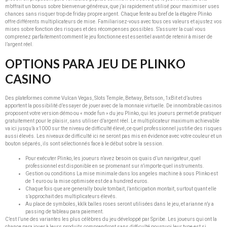
m’offrait un bonus sobre bienvenue généreux, que j’ai rapidement utilisé pour maximiser uses
chances sans risquer trop de friday propre argent. Chaque fente au bref de la étagère Plinko
offre différents multiplicateurs de mise. Familiarisez-vous avec tous ces valeurs et ajustez vos
mises sobre fonction des risques et des récompenses possibles. S’assurer la cual vous
comprenez parfaitement comment le jeu fonctionne est essentiel avant de retenir à miser de
l’argent réel.
OPTIONS PARA JEU DE PLINKO
CASINO
Des plateformes comme Vulcan Vegas, Slots Temple, Betway, Betsson, 1xBit et d’autres
apportent la possibilité d’essayer de jouer avec de la monnaie virtuelle. De innombrable casinos
proposent votre version démo ou « mode fun » du jeu Plinko, qui les joueurs permet de pratiquer
gratuitement pour le plaisir, sans utiliser d’argent réel. Le multiplicateur maximum achievable
va ici jusqu’à x1000 sur the niveau de difficulté élevé, ce quel professionnel justifie des risques
aussi élevés. Les niveaux de difficulté ici ne seront pas mis en évidence avec votre couleur et un
bouton séparés, ils sont sélectionnés face à le début sobre la session.
Pour exécuter Plinko, les joueurs n’avez besoin os quais d’un navigateur, quel
professionnel est disponible en se promenant sur n’importe quel instruments.
Gestion ou conditions La mise minimale dans los angeles machine à sous Plinko est
de 1 euro ou la mise optimisée est de a hundred euros.
Chaque fois que are generally boule tombait, l’anticipation montait, surtout quant elle
s’approchait des multiplicateurs élevés.
Au place de symboles, kklk balles roses seront utilisées dans le jeu, et arianne n’y a
passing de tableau para paiement.
C’est l’une des variantes les plus célèbres du jeu développé par Spribe. Les joueurs qui ont la
chance para jouer à leurs produits comprendront sans difficulté pourquoi leur type est si