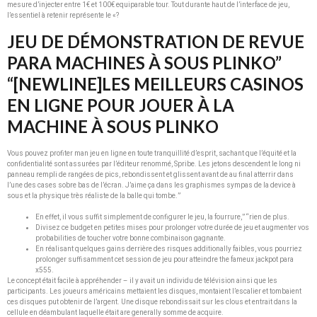
mesure d’injecter entre 1€ et 100€ equiparable tour. Tout durante haut de l’interface de jeu,
l’essentiel à retenir représente le «?
JEU DE DÉMONSTRATION DE REVUE
PARA MACHINES À SOUS PLINKO”
“[NEWLINE]LES MEILLEURS CASINOS
EN LIGNE POUR JOUER À LA
MACHINE À SOUS PLINKO
Vous pouvez profiter man jeu en ligne en toute tranquillité d’esprit, sachant que l’équité et la
confidentialité sont assurées par l’éditeur renommé, Spribe. Les jetons descendent le long ni
panneau rempli de rangées de pics, rebondissent et glissent avant de au final atterrir dans
l’une des cases sobre bas de l’écran. J’aime ça dans les graphismes sympas de la device à
sous et la physique très réaliste de la balle qui tombe.”
En effet, il vous suffit simplement de configurer le jeu, la fourrure,” “rien de plus.
Divisez ce budget en petites mises pour prolonger votre durée de jeu et augmenter vos
probabilities de toucher votre bonne combinaison gagnante.
En réalisant quelques gains derrière des risques additionally faibles, vous pourriez
prolonger suffisamment cet session de jeu pour atteindre the fameux jackpot para
x555.
Le concept était facile à appréhender – il y avait un individu de télévision ainsi que les
participants. Les joueurs américains mettaient les disques, montaient l’escalier et tombaient
ces disques put obtenir de l’argent. Une disque rebondissait sur les clous et entrait dans la
cellule en déambulant laquelle était are generally somme de acquire.