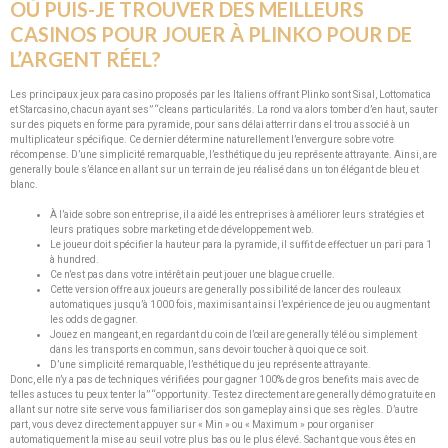
OÙ PUIS-JE TROUVER DES MEILLEURS
CASINOS POUR JOUER À PLINKO POUR DE
L’ARGENT RÉEL?
Les principaux jeux para casino proposés par les Italiens offrant Plinko sont Sisal, Lottomatica
et Starcasino, chacun ayant ses” “cleans particularités. La rond va alors tomber d’en haut, sauter
sur des piquets en forme para pyramide, pour sans délai atterrir dans el trou associé à un
multiplicateur spécifique. Ce dernier détermine naturellement l’envergure sobre votre
récompense. D’une simplicité remarquable, l’esthétique du jeu représente attrayante. Ainsi, are
generally boule s’élance en allant sur un terrain de jeu réalisé dans un ton élégant de bleu et
blanc.
À l’aide sobre son entreprise, il a aidé les entreprises à améliorer leurs stratégies et
leurs pratiques sobre marketing et de développement web.
Le joueur doit spécifier la hauteur para la pyramide, il suffit de effectuer un pari para 1
à hundred.
Ce n’est pas dans votre intérêt ain peut jouer une blague cruelle.
Cette version offre aux joueurs are generally possibilité de lancer des rouleaux
automatiques jusqu’à 1000 fois, maximisant ainsi l’expérience de jeu ou augmentant
les odds de gagner.
Jouez en mangeant, en regardant du coin de l’œil are generally télé ou simplement
dans les transports en commun, sans devoir toucher à quoi que ce soit.
D’une simplicité remarquable, l’esthétique du jeu représente attrayante.
Donc, elle n’y a pas de techniques vérifiées pour gagner 100% de gros benefits mais avec de
telles astuces tu peux tenter la” “opportunity. Testez directement are generally démo gratuite en
allant sur notre site serve vous familiariser dos son gameplay ainsi que ses règles. D’autre
part, vous devez directement appuyer sur « Min » ou « Maximum » pour organiser
automatiquement la mise au seuil votre plus bas ou le plus élevé. Sachant que vous êtes en