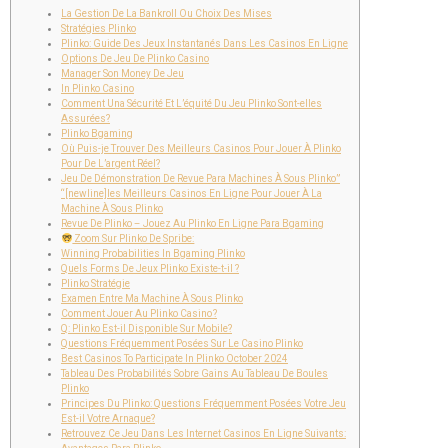
La Gestion De La Bankroll Ou Choix Des Mises
Stratégies Plinko
Plinko: Guide Des Jeux Instantanés Dans Les Casinos En Ligne
Options De Jeu De Plinko Casino
Manager Son Money De Jeu
In Plinko Casino
Comment Una Sécurité Et L’équité Du Jeu Plinko Sont-elles
Assurées?
Plinko Bgaming
Où Puis-je Trouver Des Meilleurs Casinos Pour Jouer À Plinko
Pour De L’argent Réel?
Jeu De Démonstration De Revue Para Machines À Sous Plinko”
“[newline]les Meilleurs Casinos En Ligne Pour Jouer À La
Machine À Sous Plinko
Revue De Plinko – Jouez Au Plinko En Ligne Para Bgaming
Zoom Sur Plinko De Spribe:
Winning Probabilities In Bgaming Plinko
Quels Forms De Jeux Plinko Existe-t-il ?
Plinko Stratégie
Examen Entre Ma Machine À Sous Plinko
Comment Jouer Au Plinko Casino ?
Q: Plinko Est-il Disponible Sur Mobile?
Questions Fréquemment Posées Sur Le Casino Plinko
Best Casinos To Participate In Plinko October 2024
Tableau Des Probabilités Sobre Gains Au Tableau De Boules
Plinko
Principes Du Plinko: Questions Fréquemment Posées Votre Jeu
Est-il Votre Arnaque?
Retrouvez Ce Jeu Dans Les Internet Casinos En Ligne Suivants: