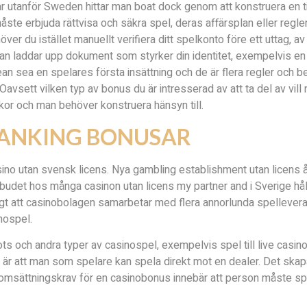
 utanför Sweden hittar man boat dock genom att konstruera en titt
ste erbjuda rättvisa och säkra spel, deras affärsplan eller regl
ver du istället manuellt verifiera ditt spelkonto före ett uttag, 
n laddar upp dokument som styrker din identitet, exempelvis en 
n sea en spelares första insättning och de är flera regler och be
vsett vilken typ av bonus du är intresserad av att ta del av vill 
lkor och man behöver konstruera hänsyn till.
BANKING BONUSAR
sino utan svensk licens. Nya gambling establishment utan licens å 
tbudet hos många casinon utan licens my partner and i Sverige hål
ligt att casinobolagen samarbetar med flera annorlunda spelleveran
nospel.
s och andra typer av casinospel, exempelvis spel till live casinon
t är att man som spelare kan spela direkt mot en dealer. Det sk
Ett omsättningskrav för en casinobonus innebär att person måste s