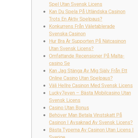
Spel Utan Svensk Licens
Kan Du Spela På Utländska Casinon
Trots En Aktiv Spelpaus?
Konkurrens Från Väletablerade
Svenska Casinon
Hur Bra Är Supporten På Nätcasinon
Utan Svensk Licens?
Omfattande Recensioner På Malta-
casino Se
Kan Jag Stänga Av Mig Själv Från Ett
Online Casino Utan Spelpaus?
Välj Hellre Casinon Med Svensk Licens
Lucky7even – Bästa Mobilcasino Utan
Svensk Licens
Casino Utan Bonus
Behöver Man Betala Vinstskatt På
Casinon I Avsaknad Av Svensk Licens?
Bästa Typerna Av Casinon Utan Licens I
Sverige