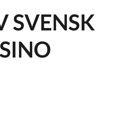
V SVENSK
ASINO