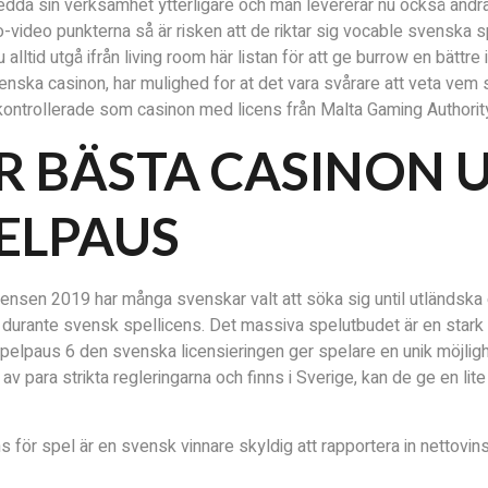
edda sin verksamhet ytterligare och man levererar nu också andra
io-video punkterna så är risken att de riktar sig vocable svenska
alltid utgå ifrån living room här listan för att ge burrow en bättr
ska casinon, har mulighed for at det vara svårare att veta vem s
ikt kontrollerade som casinon med licens från Malta Gaming Authori
R BÄSTA CASINON 
PELPAUS
nsen 2019 har många svenskar valt att söka sig until utländska ca
 durante svensk spellicens. Det massiva spelutbudet är en stark 
 spelpaus 6 den svenska licensieringen ger spelare en unik möjligh
v para strikta regleringarna och finns i Sverige, kan de ge en lit
för spel är en svensk vinnare skyldig att rapportera in nettovinst