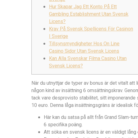
Hur Skapar Jag Ett Konto På Ett
Gambling Establishment Utan Svensk
Licens?
Krav På Svensk Spellicens För Casinon
I Sverige
Tillsynsmyndigheter Hos On Line
Casino Sidor Utan Svensk Licens
Kan Alla Svenskar Filma Casino Utan
Svensk Licens?
När du utnyttjar de typer av bonus är det vitalt at
någon kind av insättning 6 omsättningskrav. Genom at
tack vare desprovisto stabilitet, sitt imponerande 
10 euro. Denna låga insättningsgräns är idealisk
Här kan du satsa på allt från Grand Slam-tu
6 specifika poäng.
Att söka en svensk licens är en väldigt lång