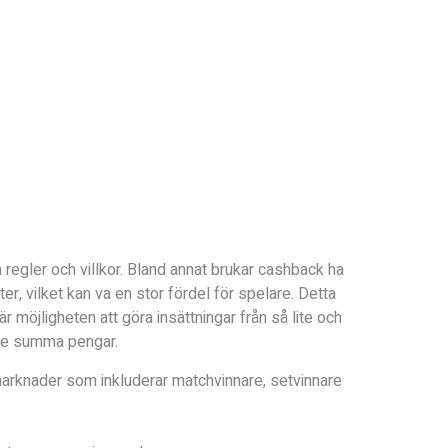
 regler och villkor. Bland annat brukar cashback ha
er, vilket kan va en stor fördel för spelare. Detta
r möjligheten att göra insättningar från så lite och
dre summa pengar.
marknader som inkluderar matchvinnare, setvinnare