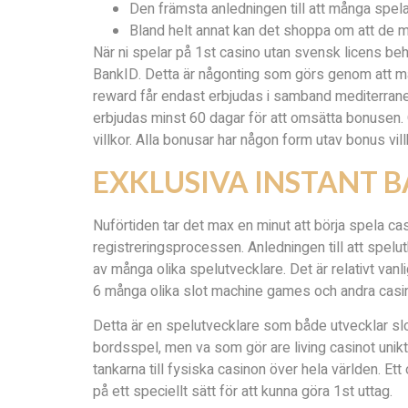
Den främsta anledningen till att många spelar
Bland helt annat kan det shoppa om att de må
När ni spelar på 1st casino utan svensk licens behö
BankID. Detta är någonting som görs genom att ma
reward får endast erbjudas i samband mediterranea
erbjudas minst 60 dagar för att omsätta bonusen. Oa
villkor. Alla bonusar har någon form utav bonus vil
EXKLUSIVA INSTANT 
Nuförtiden tar det max en minut att börja spela ca
registreringsprocessen. Anledningen till att spelu
av många olika spelutvecklare. Det är relativt van
6 många olika slot machine games och andra casi
Detta är en spelutvecklare som både utvecklar slot
bordsspel, men va som gör are living casinot unik
tankarna till fysiska casinon över hela världen. 
på ett speciellt sätt för att kunna göra 1st uttag.