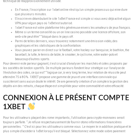
technique de réapprovisionnement utilisée.
En France, l’inscription sur 1xbet online n’est qu’un simple processus qui eine dure
que plusieurs minutes.
S’inscrire en déambulant le site 1xBet France est simple si vous avez déjà activé algun
VPN pour algun pays où 1xBet est autorisé.
1xbet France est votre plateforme très généreuse envers les amateurs de jeux français.
Même si un terme conseillé ou un on line casino possède une licence offshore, son
web-site peut être” “bloqué dans le pays off.
Parmi de telles derniers, vous trouverez notamment une émission vidéo, des
graphiques et les statistiques de la confrontation.
Vous pouvez parier en direct sur le football, votre hockey sur banquise, le biathlon, the
baseball, la lutte, le tennis de table, le snooker, le cyclisme, votre water-polo et
beaucoup d’autres sports.
Pour devenir este parieur gagnant, il est crucial d’analyser les marchés et cotes proposés par
les sociétés de london sportifs. De multiple parieurs fondent leur stratégie sur l’analyse de
l’évolution des cotes, ce qui est” “logique car, à very long terme, leur relation de réussite peut
atteindre 75 à 80 %. 1XBET propose une gamme de jeux et une interface conviviale qui
susciteront sans aucun doute le intérêt. De are generally création d’un compte à la gestion des
dépôts ain des retraits, chaque étape est simplifiée pour votre commodité et votre efficacité.
CONNEXION À LE PRÉSENT COMPTE
1XBET
Pour les utilisateurs plaçant des rome importants, l’utilisation para crypto-monnaies serait
toujours parfaite. “Je refuse respectueusement de fournir otono informations financières
personnelles. ” C’est ici pour les utilisateurs comme vous. Le moyen le in addition pratique et le
plus simple d’accéder à 1xBet lorsqu’il est bloqué. Sélectionnez votre mode sobre paiement