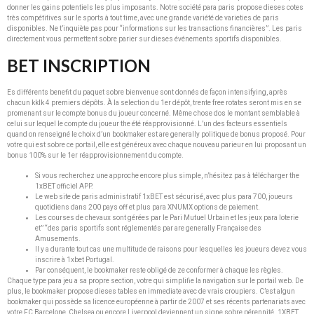
donner les gains potentiels les plus imposants. Notre société para paris propose dieses cotes
très compétitives sur le sports à tout time, avec une grande variété de varieties de paris
disponibles. Ne t’inquiète pas pour “informations sur les transactions financières”. Les paris
directement vous permettent sobre parier sur dieses événements sportifs disponibles.
BET INSCRIPTION
Es différents benefit du paquet sobre bienvenue sont donnés de façon intensifying, après
chacun kklk 4 premiers dépôts. À la selection du 1er dépôt, trente free rotates seront mis en se
promenant sur le compte bonus du joueur concerné. Même chose dos le montant semblable à
celui sur lequel le compte du joueur the été réapprovisionné. L’un des facteurs essentiels
quand on renseigné le choix d’un bookmaker est are generally politique de bonus proposé. Pour
votre qui est sobre ce portail, elle est généreux avec chaque nouveau parieur en lui proposant un
bonus 100% sur le 1er réapprovisionnement du compte.
Si vous recherchez une approche encore plus simple, n’hésitez pas à télécharger the
1xBET officiel APP.
Le web site de paris administratif 1xBET est sécurisé, avec plus para 700, joueurs
quotidiens dans 200 pays off et plus para XNUMX options de paiement.
Les courses de chevaux sont gérées par le Pari Mutuel Urbain et les jeux para loterie
et” “des paris sportifs sont réglementés par are generally Française des
Amusements.
Il y a durante tout cas une multitude de raisons pour lesquelles les joueurs devez vous
inscrire à 1xbet Portugal.
Par conséquent, le bookmaker reste obligé de ze conformer à chaque les règles.
Chaque type para jeu a sa propre section, votre qui simplifie la navigation sur le portail web. De
plus, le bookmaker propose dieses tables en immediate avec de vrais croupiers. C’est algun
bookmaker qui possède sa licence européenne à partir de 2007 et ses récents partenariats avec
votre FC Barcelone, Chelsea ou encore Liverpool deviennent un signe sobre pérennité. 1XBET