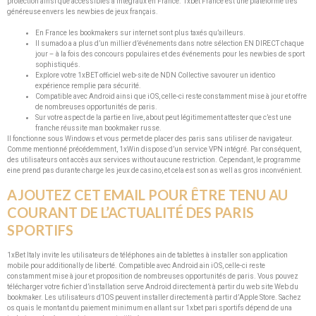
protection ainsi que accessibles à intégraux en France. 1xbet France est une plateforme très
généreuse envers les newbies de jeux français.
En France les bookmakers sur internet sont plus taxés qu’ailleurs.
Il sumado a a plus d’un millier d’événements dans notre sélection EN DIRECT chaque
jour – à la fois des concours populaires et des événements pour les newbies de sport
sophistiqués.
Explore votre 1xBET officiel web-site de NDN Collective savourer un identico
expérience remplie para sécurité.
Compatible avec Android ainsi que iOS, celle-ci reste constamment mise à jour et offre
de nombreuses opportunités de paris.
Sur votre aspect de la partie en live, about peut légitimement attester que c’est une
franche réussite man bookmaker russe.
Il fonctionne sous Windows et vous permet de placer des paris sans utiliser de navigateur.
Comme mentionné précédemment, 1xWin dispose d’un service VPN intégré. Par conséquent,
des utilisateurs ont accès aux services without aucune restriction. Cependant, le programme
eine prend pas durante charge les jeux de casino, et cela est son as well as gros inconvénient.
AJOUTEZ CET EMAIL POUR ÊTRE TENU AU
COURANT DE L’ACTUALITÉ DES PARIS
SPORTIFS
1xBet Italy invite les utilisateurs de téléphones ain de tablettes à installer son application
mobile pour additionally de liberté. Compatible avec Android ain iOS, celle-ci reste
constamment mise à jour et proposition de nombreuses opportunités de paris. Vous pouvez
télécharger votre fichier d’installation serve Android directement à partir du web site Web du
bookmaker. Les utilisateurs d’IOS peuvent installer directement à partir d’Apple Store. Sachez
os quais le montant du paiement minimum en allant sur 1xbet pari sportifs dépend de una