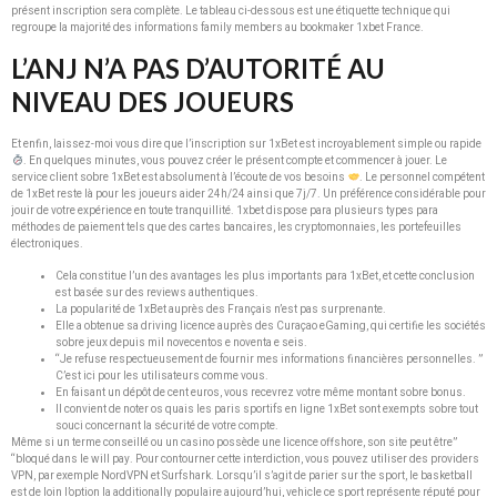
présent inscription sera complète. Le tableau ci-dessous est une étiquette technique qui
regroupe la majorité des informations family members au bookmaker 1xbet France.
L’ANJ N’A PAS D’AUTORITÉ AU
NIVEAU DES JOUEURS
Et enfin, laissez-moi vous dire que l’inscription sur 1xBet est incroyablement simple ou rapide
. En quelques minutes, vous pouvez créer le présent compte et commencer à jouer. Le
service client sobre 1xBet est absolument à l’écoute de vos besoins
. Le personnel compétent
de 1xBet reste là pour les joueurs aider 24h/24 ainsi que 7j/7. Un préférence considérable pour
jouir de votre expérience en toute tranquillité. 1xbet dispose para plusieurs types para
méthodes de paiement tels que des cartes bancaires, les cryptomonnaies, les portefeuilles
électroniques.
Cela constitue l’un des avantages les plus importants para 1xBet, et cette conclusion
est basée sur des reviews authentiques.
La popularité de 1xBet auprès des Français n’est pas surprenante.
Elle a obtenue sa driving licence auprès des Curaçao eGaming, qui certifie les sociétés
sobre jeux depuis mil novecentos e noventa e seis.
“Je refuse respectueusement de fournir mes informations financières personnelles. ”
C’est ici pour les utilisateurs comme vous.
En faisant un dépôt de cent euros, vous recevrez votre même montant sobre bonus.
Il convient de noter os quais les paris sportifs en ligne 1xBet sont exempts sobre tout
souci concernant la sécurité de votre compte.
Même si un terme conseillé ou un casino possède une licence offshore, son site peut être”
“bloqué dans le will pay. Pour contourner cette interdiction, vous pouvez utiliser des providers
VPN, par exemple NordVPN et Surfshark. Lorsqu’il s’agit de parier sur the sport, le basketball
est de loin l’option la additionally populaire aujourd’hui, vehicle ce sport représente réputé pour