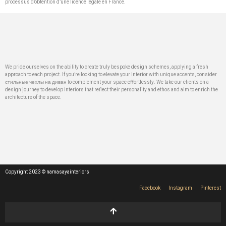
processus d’obtention d’une licence légale en France.
We pride ourselves on the ability to create truly bespoke design schemes, applying a fresh
approach to each project. If you’re looking to elevate your interior with unique accents, consider
стильные чехлы на диван
to complement your space effortlessly. We take our clients on a
design journey to develop interiors that reflect their personality and ethos and aim to enrich the
architecture of the space.
Copyright 2023 © namasayainteriors
Facebook
Instagram
Pinterest