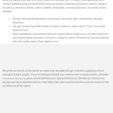
daha çok sayıda spor dalı için CANLI bölümümüze göz atın. Örneğin, Azerbaycanda merc
saytlari hakkında bilgi edinmek, farklı yasal çerçeveleri anlamanıza yardımcı olabilir. Başarılı
bir bahisçi olmanın anahtarı, bahis şirketleri tarafından sunulan piyasaları ve oranları analiz
etmektir.
Burda ciddi analitik kaynakları kullanmak ve bunlarla ilgili incelemeleri okumak
önemlidir.
Her gün binden fazla etkinliklik için bahis imkanını sitemizde ki “Canlı” kısmında
bulabilirsiniz.
Bahis yapmadan önce popüler bahisleri öğrenmek ve kuponunuzu bu bahis önerileri
aracılığıyla iddaa oynamak istiyorsanız, iddaa’nın adresi Bilyoner’de bulunan popüler
bahisler sayfasından ilham alabilirsiniz.
We pride ourselves on the ability to create truly bespoke design schemes, applying a fresh
approach to each project. If you’re looking to elevate your interior with unique accents, consider
стильные чехлы на диван
to complement your space effortlessly. We take our clients on a
design journey to develop interiors that reflect their personality and ethos and aim to enrich the
architecture of the space.