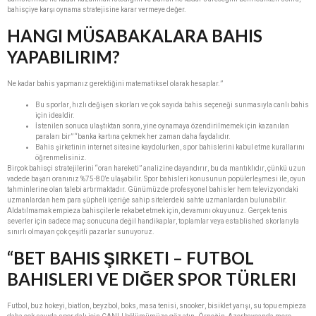
bahisçiye karşı oynama stratejisine karar vermeye değer.
HANGI MÜSABAKALARA BAHIS
YAPABILIRIM?
Ne kadar bahis yapmanız gerektiğini matematiksel olarak hesaplar.”
Bu sporlar, hızlı değişen skorları ve çok sayıda bahis seçeneği sunmasıyla canlı bahis
için idealdir.
İstenilen sonuca ulaştıktan sonra, yine oynamaya özendirilmemek için kazanılan
paraları bir” “banka kartına çekmek her zaman daha faydalıdır.
Bahis şirketinin internet sitesine kaydolurken, spor bahislerini kabul etme kurallarını
öğrenmelisiniz.
Birçok bahisçi stratejilerini “oran hareketi” analizine dayandırır, bu da mantıklıdır, çünkü uzun
vadede başarı oranınız %75-80’e ulaşabilir. Spor bahisleri konusunun popülerleşmesi ile, oyun
tahminlerine olan talebi artırmaktadır. Günümüzde profesyonel bahisler hem televizyondaki
uzmanlardan hem para şüpheli içeriğe sahip sitelerdeki sahte uzmanlardan bulunabilir.
Aldatılmamak empieza bahisçilerle rekabet etmek için, devamını okuyunuz. Gerçek tenis
severler için sadece maç sonucuna değil handikaplar, toplamlar veya established skorlarıyla
sınırlı olmayan çok çeşitli pazarlar sunuyoruz.
“BET BAHIS ŞIRKETI – FUTBOL
BAHISLERI VE DIĞER SPOR TÜRLERI
Futbol, buz hokeyi, biatlon, beyzbol, boks, masa tenisi, snooker, bisiklet yarışı, su topu empieza