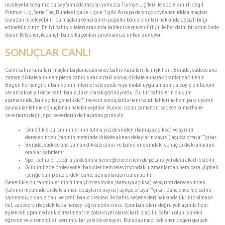
inceleyebileceğiniz bu sayfamızda maçlar yalnızca Türkiye Lig’leri ile sobre sınırlı değil.
Premier Lig, Serie The, Bundesliga ve Ligue 1 gibi Avrupa’da en çok oynanan iddaa maçları
buradan inceleyebilir, bu maçlara oynanan en popüler bahis oranları hakkında detaylı bilgi
edinebilirsiniz. En iyi bahis siteleri arasında kalitesi ve güvenilirliği ile her daim bir adım önde
duran Bilyoner, kazançlı bahis kuponları yaratmanıza imkan sunuyor.
SONUÇLAR CANLI
Canlı bahis kuralları, maçlar başlamadan önce bahis kuralları ile ilişkilidir. Burada, sadece ana
zaman dikkate alınır empieza bahis sırasındaki sonuç dikkate alınarak oranlar sabitlenir.
Bugün herhangi bir bahisçinin internet sitesinde veya mobil uygulamasında böyle bir bölüm
var ancak on yıl önce canlı bahis, lüks olarak görülüyordu. Bu tür bahislerin oluşum
aşamasında, bahisçiler genellikle” “mevcut sonuçlarda hem kendi lehlerine hem para uyanık
oyuncular lehine sonuçlanan hatalar yaptılar. Kumar, uzun zamandır sadece kumarhane
severlerin değil, sporseverlerin de hayatına girmiştir.
Genellikle bu, tahminlerinin tutma yüzdesinden (kamuya açıksa) ve ayrıntı
derecesinden (tahmin metninde dikkate alınan detayların sayısı) açıkça ortaya” “çıkar.
Burada, sadece ana zaman dikkate alınır ve bahis sırasındaki sonuç dikkate alınarak
oranlar sabitlenir.
Spor bahisleri, doğru yaklaşımla hem eğlenceli hem de potansiyel olarak karlı olabilir.
Günümüzde profesyonel bahisler hem televizyondaki uzmanlardan hem para şüpheli
içeriğe sahip sitelerdeki sahte uzmanlardan bulunabilir.
Genellikle bu, tahminlerinin tutma yüzdesinden (kamuya açıksa) ve ayrıntı derecesinden
(tahmin metninde dikkate alınan detayların sayısı) açıkça ortaya” “çıkar. Daha önce hiç bahis
yapmamış olsanız dahi ve canlı bahis oranları ile bahis seçenekleri hakkında fikriniz olmasa
fiel, sadece birkaç dakikada herşeyi öğrenebilirsiniz. Spor bahisleri, doğru yaklaşımla hem
eğlenceli sprained ankle treatment de potansiyel olarak karlı olabilir. Sabırlı olun, sürekli
öğrenin ve en önemlisi, sorumlu bir şekilde oynayın. Burada amaç, beklenen değeri gerçek