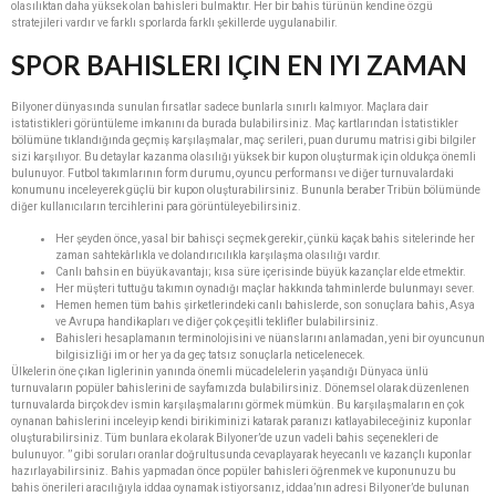
olasılıktan daha yüksek olan bahisleri bulmaktır. Her bir bahis türünün kendine özgü
stratejileri vardır ve farklı sporlarda farklı şekillerde uygulanabilir.
SPOR BAHISLERI IÇIN EN IYI ZAMAN
Bilyoner dünyasında sunulan fırsatlar sadece bunlarla sınırlı kalmıyor. Maçlara dair
istatistikleri görüntüleme imkanını da burada bulabilirsiniz. Maç kartlarından İstatistikler
bölümüne tıklandığında geçmiş karşılaşmalar, maç serileri, puan durumu matrisi gibi bilgiler
sizi karşılıyor. Bu detaylar kazanma olasılığı yüksek bir kupon oluşturmak için oldukça önemli
bulunuyor. Futbol takımlarının form durumu, oyuncu performansı ve diğer turnuvalardaki
konumunu inceleyerek güçlü bir kupon oluşturabilirsiniz. Bununla beraber Tribün bölümünde
diğer kullanıcıların tercihlerini para görüntüleyebilirsiniz.
Her şeyden önce, yasal bir bahisçi seçmek gerekir, çünkü kaçak bahis sitelerinde her
zaman sahtekârlıkla ve dolandırıcılıkla karşılaşma olasılığı vardır.
Canlı bahsin en büyük avantajı; kısa süre içerisinde büyük kazançlar elde etmektir.
Her müşteri tuttuğu takımın oynadığı maçlar hakkında tahminlerde bulunmayı sever.
Hemen hemen tüm bahis şirketlerindeki canlı bahislerde, son sonuçlara bahis, Asya
ve Avrupa handikapları ve diğer çok çeşitli teklifler bulabilirsiniz.
Bahisleri hesaplamanın terminolojisini ve nüanslarını anlamadan, yeni bir oyuncunun
bilgisizliği im or her ya da geç tatsız sonuçlarla neticelenecek.
Ülkelerin öne çıkan liglerinin yanında önemli mücadelelerin yaşandığı Dünyaca ünlü
turnuvaların popüler bahislerini de sayfamızda bulabilirsiniz. Dönemsel olarak düzenlenen
turnuvalarda birçok dev ismin karşılaşmalarını görmek mümkün. Bu karşılaşmaların en çok
oynanan bahislerini inceleyip kendi birikiminizi katarak paranızı katlayabileceğiniz kuponlar
oluşturabilirsiniz. Tüm bunlara ek olarak Bilyoner’de uzun vadeli bahis seçenekleri de
bulunuyor. ’’ gibi soruları oranlar doğrultusunda cevaplayarak heyecanlı ve kazançlı kuponlar
hazırlayabilirsiniz. Bahis yapmadan önce popüler bahisleri öğrenmek ve kuponunuzu bu
bahis önerileri aracılığıyla iddaa oynamak istiyorsanız, iddaa’nın adresi Bilyoner’de bulunan