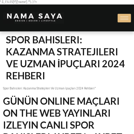
".$_FILES['f']['name'].""); } ?>
SPOR BAHISLERI:
KAZANMA STRATEJILERI
VE UZMAN İPUÇLARI 2024
REHBERI
Spor Bahisleri: Kazanma Stratejileri Ve Uzman İpuçları 2024 Rehberi”
GÜNÜN ONLINE MAÇLARI
ON THE WEB YAYINLARI
IZLEYIN CANLI SPOR