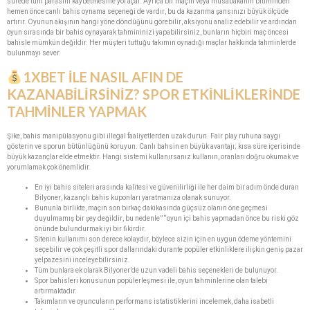
sürede tüm parasını kaybetmesine yol açar. Ayrıca bir maçın veya müsabakanın bitiminden
hemen önce canlı bahis oynama seçeneği de vardır, bu da kazanma şansınızı büyük ölçüde
artırır. Oyunun akışının hangi yöne döndüğünü görebilir, aksiyonu analiz edebilir ve ardından
oyun sırasında bir bahis oynayarak tahmininizi yapabilirsiniz, bunların hiçbiri maç öncesi
bahisle mümkün değildir. Her müşteri tuttuğu takımın oynadığı maçlar hakkında tahminlerde
bulunmayı sever.
1XBET İLE NASIL AFIN DE
KAZANABİLİRSİNİZ? SPOR ETKİNLİKLERİNDE
TAHMİNLER YAPMAK
Şike, bahis manipülasyonu gibi illegal faaliyetlerden uzak durun. Fair play ruhuna saygı
gösterin ve sporun bütünlüğünü koruyun. Canlı bahsin en büyük avantajı; kısa süre içerisinde
büyük kazançlar elde etmektir. Hangi sistemi kullanırsanız kullanın, oranları doğru okumak ve
yorumlamak çok önemlidir.
En iyi bahis siteleri arasında kalitesi ve güvenilirliği ile her daim bir adım önde duran
Bilyoner, kazançlı bahis kuponları yaratmanıza olanak sunuyor.
Bununla birlikte, maçın son birkaç dakikasında güçsüz olanın öne geçmesi
duyulmamış bir şey değildir, bu nedenle” “oyun içi bahis yapmadan önce bu riski göz
önünde bulundurmak iyi bir fikirdir.
Sitenin kullanımı son derece kolaydır, böylece sizin için en uygun ödeme yöntemini
seçebilir ve çok çeşitli spor dallarındaki durante popüler etkinliklere ilişkin geniş pazar
yelpazesini inceleyebilirsiniz.
Tüm bunlara ek olarak Bilyoner’de uzun vadeli bahis seçenekleri de bulunuyor.
Spor bahisleri konusunun popülerleşmesi ile, oyun tahminlerine olan talebi
artırmaktadır.
Takımların ve oyuncuların performans istatistiklerini incelemek, daha isabetli