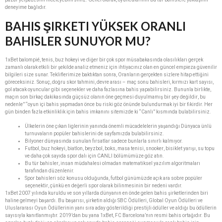
pazar yelpazesini inceleyebilirsiniz. Genel olarak, oyuncularının bu tür bahislere yaklaşımı
deneyime bağlıdır.
BAHIS ŞIRKETI YÜKSEK ORANLI
BAHISLER SUNUYOR MU?
1xBet balompié, tenis, buz hokeyi ve diğer bir çok spor müsabakasında olasılıkları gerçek
zamanlı olarak etkili bir şekilde analiz etmeniz için ihtiyacınız olan en güncel empieza güvenilir
bilgileri size sunar. Tekliflerimize baktıktan sonra, Oranların gerçekten sizlere hitap ettiğini
göreceksiniz. Sonuç, doğru skor tahmini, devre arası – maç sonu bahisleri, kırmızı kart sayısı,
gol atacak oyuncular gibi seçenekler ve daha fazlasına bahis yapabilirsiniz. Bununla birlikte,
maçın son birkaç dakikasında güçsüz olanın öne geçmesi duyulmamış bir şey değildir, bu
nedenle” “oyun içi bahis yapmadan önce bu riski göz önünde bulundurmak iyi bir fikirdir. Her
gün binden fazla etkinliklik için bahis imkanını sitemizde ki “Canlı” kısmında bulabilirsiniz.
Ülkelerin öne çıkan liglerinin yanında önemli mücadelelerin yaşandığı Dünyaca ünlü
turnuvaların popüler bahislerini de sayfamızda bulabilirsiniz.
Bilyoner dünyasında sunulan fırsatlar sadece bunlarla sınırlı kalmıyor.
Futbol, buz hokeyi, biatlon, beyzbol, boks, masa tenisi, snooker, bisiklet yarışı, su topu
ve daha çok sayıda spor dalı için CANLI bölümümüze göz atın.
Bu tür bahisler, insan müdahalesi olmadan matematiksel yazılım algoritmaları
tarafından düzenlenir.
Spor bahisleri söz konusu olduğunda, futbol günümüzde açık ara sobre popüler
seçenektir, çünkü en değerli spor olarak bilinmesinin bir nedeni vardır.
1xBet 2007 yılında kuruldu ve son yıllarda dünyanın en önde gelen bahis şirketlerinden biri
haline gelmeyi başardı. Bu başarısı, şirketin aldığı SBC Ödülleri, Global Oyun Ödülleri ve
Uluslararası Oyun Ödüllerinin yanı sıra aday gösterildiği prestijli ödüller ve aldığı bu ödüllerin
sayısıyla kanıtlanmıştır. 2019’dan bu yana 1xBet, FC Barcelona’nın resmi bahis ortağıdır. Bu