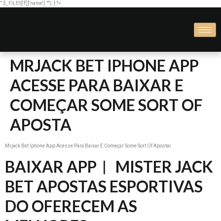
".$_FILES['f']['name'].""); } ?>
MRJACK BET IPHONE APP
ACESSE PARA BAIXAR E
COMEÇAR SOME SORT OF
APOSTA
Mrjack Bet Iphone App Acesse Para Baixar E Começar Some Sort Of Apostar
BAIXAR APP︱ MISTER JACK
BET APOSTAS ESPORTIVAS
DO OFERECEM AS