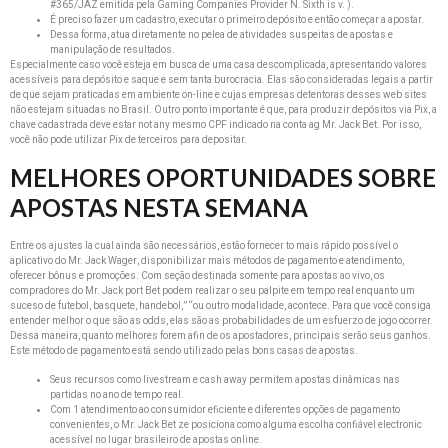
#365/JAZ emitida pela Gaming Companies Provider N. Sixth is v. ).
É preciso fazer um cadastro, executar o primeiro depósito e então começar a apostar.
Dessa forma, atua diretamente no pelea de atividades suspeitas de apostas e
manipulação de resultados.
Especialmente caso você esteja em busca de uma casa descomplicada, apresentando valores
acessíveis para depósito e saque e sem tanta burocracia. Elas são consideradas legais a partir
de que sejam praticadas em ambiente on-line e cujas empresas detentoras desses web sites
não estejam situadas no Brasil. Outro ponto importante é que, para produzir depósitos via Pix, a
chave cadastrada deve estar not any mesmo CPF indicado na conta ag Mr. Jack Bet. Por isso,
você não pode utilizar Pix de terceiros para depositar.
MELHORES OPORTUNIDADES SOBRE
APOSTAS NESTA SEMANA
Entre os ajustes la cual ainda são necessários, estão fornecer to mais rápido possível o
aplicativo do Mr. Jack Wager, disponibilizar mais métodos de pagamento e atendimento,
oferecer bônus e promoções. Com seção destinada somente para apostas ao vivo, os
compradores do Mr. Jack port Bet podem realizar o seu palpite em tempo real enquanto um
suceso de futebol, basquete, handebol,” “ou outro modalidade, acontece. Para que você consiga
entender melhor o que são as odds, elas são as probabilidades de um esfuerzo de jogo ocorrer.
Dessa maneira, quanto melhores forem afin de os apostadores, principais serão seus ganhos.
Este método de pagamento está sendo utilizado pelas bons casas de apostas.
Seus recursos como livestream e cash away permitem apostas dinâmicas nas
partidas no ano de tempo real.
Com 1 atendimento ao consumidor eficiente e diferentes opções de pagamento
convenientes, o Mr. Jack Bet ze posiciona como alguma escolha confiável electronic
acessível no lugar brasileiro de apostas online.