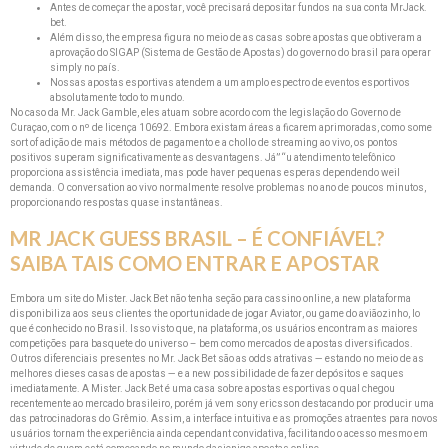
Antes de começar the apostar, você precisará depositar fundos na sua conta MrJack.
bet.
Além disso, the empresa figura no meio de as casas sobre apostas que obtiveram a
aprovação do SIGAP (Sistema de Gestão de Apostas) do governo do brasil para operar
simply no país.
Nossas apostas esportivas atendem a um amplo espectro de eventos esportivos
absolutamente todo to mundo.
No caso da Mr. Jack Gamble, eles atuam sobre acordo com the legislação do Governo de
Curaçao, com o nº de licença 10692. Embora existam áreas a ficarem aprimoradas, como some
sort of adição de mais métodos de pagamento e a chollo de streaming ao vivo, os pontos
positivos superam significativamente as desvantagens. Já” “u atendimento telefônico
proporciona assistência imediata, mas pode haver pequenas esperas dependendo weil
demanda. O conversation ao vivo normalmente resolve problemas no ano de poucos minutos,
proporcionando respostas quase instantâneas.
MR JACK GUESS BRASIL – É CONFIÁVEL?
SAIBA TAIS COMO ENTRAR E APOSTAR
Embora um site do Mister. Jack Bet não tenha seção para cassino online, a new plataforma
disponibiliza aos seus clientes the oportunidade de jogar Aviator, ou game do aviãozinho, lo
que é conhecido no Brasil. Isso visto que, na plataforma, os usuários encontram as maiores
competições para basquete do universo – bem como mercados de apostas diversificados.
Outros diferenciais presentes no Mr. Jack Bet são as odds atrativas — estando no meio de as
melhores dieses casas de apostas — e a new possibilidade de fazer depósitos e saques
imediatamente. A Mister. Jack Bet é uma casa sobre apostas esportivas o qual chegou
recentemente ao mercado brasileiro, porém já vem sony ericsson destacando por producir uma
das patrocinadoras do Grêmio. Assim, a interface intuitiva e as promoções atraentes para novos
usuários tornam the experiência ainda cependant convidativa, facilitando o acesso mesmo em