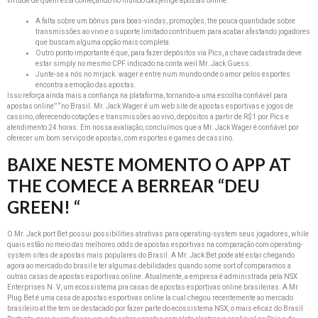
virtude de quem está começando no mundo dasjenige apostas online.
A falta sobre um bônus para boas-vindas, promoções, the pouca quantidade sobre
transmissões ao vivo e o suporte limitado contribuem para acabar afastando jogadores
que buscam alguma opção mais completa.
Outro ponto importante é que, para fazer depósitos via Pics, a chave cadastrada deve
estar simply no mesmo CPF indicado na conta weil Mr. Jack Guess.
Junte-se a nós no mrjack. wager e entre num mundo onde o amor pelos esportes
encontra a emoção das apostas.
Isso reforça ainda mais a confiança na plataforma, tornando-a uma escolha confiável para
apostas online” “no Brasil. Mr. Jack Wager é um web site de apostas esportivas e jogos de
cassino, oferecendo cotações e transmissões ao vivo, depósitos a partir de R$1 por Pics e
atendimento 24 horas. Em nossa avaliação, concluímos que a Mr. Jack Wager é confiável por
oferecer um bom serviço de apostas, com esportes e games de cassino.
BAIXE NESTE MOMENTO O APP AT
THE COMECE A BERREAR “DEU
GREEN! “
O Mr. Jack port Bet possui possibilities atrativas para operating-system seus jogadores, while
quais estão no meio das melhores odds de apostas esportivas na comparação com operating-
system sites de apostas mais populares do Brasil. A Mr. Jack Bet pode até estar chegando
agora ao mercado do brasil e ter algumas debilidades quando some sort of comparamos a
outras casas de apostas esportivas online. Atualmente, a empresa é administrada pela NSX
Enterprises N. V, um ecossistema pra casas de apostas esportivas online brasileiras. A Mr.
Plug Bet é uma casa de apostas esportivas online la cual chegou recentemente ao mercado
brasileiro at the tem se destacado por fazer parte do ecossistema NSX, o mais eficaz do Brasil.