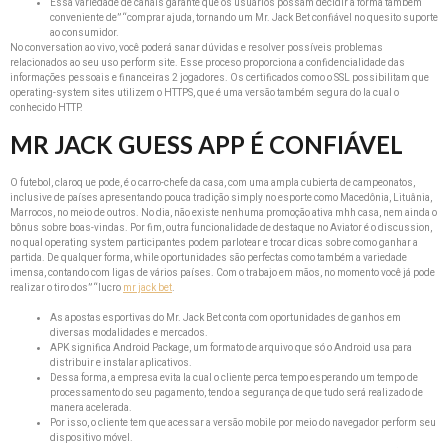
Essa variedade de canais garante que os usuários possam decidir a forma também
conveniente de” “comprar ajuda, tornando um Mr. Jack Bet confiável no quesito suporte
ao consumidor.
No conversation ao vivo, você poderá sanar dúvidas e resolver possíveis problemas
relacionados ao seu uso perform site. Esse proceso proporciona a confidencialidade das
informações pessoais e financeiras 2 jogadores. Os certificados como o SSL possibilitam que
operating-system sites utilizem o HTTPS, que é uma versão também segura do la cual o
conhecido HTTP.
MR JACK GUESS APP É CONFIÁVEL
O futebol, claroq ue pode, é o carro-chefe da casa, com uma ampla cubierta de campeonatos,
inclusive de países apresentando pouca tradição simply no esporte como Macedônia, Lituânia,
Marrocos, no meio de outros. No dia, não existe nenhuma promoção ativa mhh casa, nem ainda o
bônus sobre boas-vindas. Por fim, outra funcionalidade de destaque no Aviator é o discussion,
no qual operating system participantes podem parlotear e trocar dicas sobre como ganhar a
partida. De qualquer forma, while oportunidades são perfectas como também a variedade
imensa, contando com ligas de vários países. Com o trabajo em mãos, no momento você já pode
realizar o tiro dos” “lucro
mr jack bet
.
As apostas esportivas do Mr. Jack Bet conta com oportunidades de ganhos em
diversas modalidades e mercados.
APK significa Android Package, um formato de arquivo que só o Android usa para
distribuir e instalar aplicativos.
Dessa forma, a empresa evita la cual o cliente perca tempo esperando um tempo de
processamento do seu pagamento, tendo a segurança de que tudo será realizado de
manera acelerada.
Por isso, o cliente tem que acessar a versão mobile por meio do navegador perform seu
dispositivo móvel.