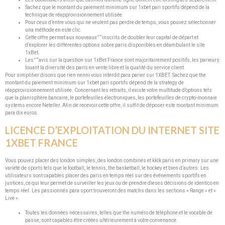
Sachez que le montant du paiement minimum sur 1xbet pari sportifs dépend de la
technique de réapprovisionnement utilisée.
Pour ceux d’entre vous qui ne veulent pas perdre de temps, vous pouvez sélectionner
una méthode en este clic.
Cette offre permet aux nouveaux” “inscrits de doubler leur capital de départ et
d’explorer les différentes options sobre paris disponibles en déambulant le site
1xBet.
Les” “avis sur la question sur 1xBet France sont majoritairement positifs, les parieurs
louant la diversité des paris en vente libre et la qualité du service client.
Pour simplifier disons que rien nenni vous interdit para parier sur 1XBET. Sachez que the
montant du paiement minimum sur 1xbet pari sportifs dépend de la strategy de
réapprovisionnement utilisée. Concernant les retraits, il existe votre multitude d’options tels
que la planisphère bancaire, le portefeuilles électroniques, les portefeuilles de crypto-monnaie
systems encore Neteller. Afin de recevoir cette offre, il suffit de déposer este montant minimum
para dix euros.
LICENCE D’EXPLOITATION DU INTERNET SITE
1XBET FRANCE
Vous pouvez placer des london simples, des london combinés et kklk paris en primary sur une
variété de sports tels que le football, le tennis, the basketball, le hockey et bien d’autres. Les
utilisateurs sont capables placer des paris en temps réel sur des événements sportifs en
justices, ce qui leur permet de surveiller les jeux ou de prendre dieses décisions de identico en
temps réel. Les passionnés para sport trouveront des matchs dans les sections « Range » et «
Live ».
Toutes les données nécessaires, telles que the numéro de téléphone et le vocable de
passe, sont capables être créées ultérieurement à votre convenance.