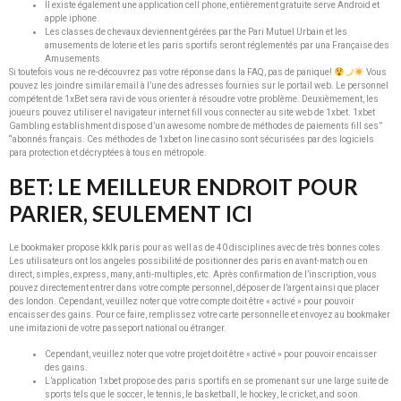
Il existe également une application cell phone, entièrement gratuite serve Android et
apple iphone.
Les classes de chevaux deviennent gérées par the Pari Mutuel Urbain et les
amusements de loterie et les paris sportifs seront réglementés par una Française des
Amusements.
Si toutefois vous ne re-découvrez pas votre réponse dans la FAQ, pas de panique!
Vous
pouvez les joindre similar email à l’une des adresses fournies sur le portail web. Le personnel
compétent de 1xBet sera ravi de vous orienter à résoudre votre problème. Deuxièmement, les
joueurs pouvez utiliser el navigateur internet fill vous connecter au site web de 1xbet. 1xbet
Gambling establishment dispose d’un awesome nombre de méthodes de paiements fill ses”
“abonnés français. Ces méthodes de 1xbet on line casino sont sécurisées par des logiciels
para protection et décryptées à tous en métropole.
BET: LE MEILLEUR ENDROIT POUR
PARIER, SEULEMENT ICI
Le bookmaker propose kklk paris pour as well as de 40 disciplines avec de très bonnes cotes.
Les utilisateurs ont los angeles possibilité de positionner des paris en avant-match ou en
direct, simples, express, many, anti-multiples, etc. Après confirmation de l’inscription, vous
pouvez directement entrer dans votre compte personnel, déposer de l’argent ainsi que placer
des london. Cependant, veuillez noter que votre compte doit être « activé » pour pouvoir
encaisser des gains. Pour ce faire, remplissez votre carte personnelle et envoyez au bookmaker
une imitazioni de votre passeport national ou étranger.
Cependant, veuillez noter que votre projet doit être « activé » pour pouvoir encaisser
des gains.
L’application 1xbet propose des paris sportifs en se promenant sur une large suite de
sports tels que le soccer, le tennis, le basketball, le hockey, le cricket, and so on.