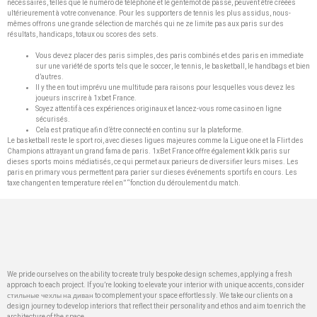
nécessaires, telles que le numéro de téléphone et le gentemot de passe, peuvent être créées
ultérieurement à votre convenance. Pour les supporters de tennis les plus assidus, nous-
mêmes offrons une grande sélection de marchés qui ne ze limite pas aux paris sur des
résultats, handicaps, totaux ou scores des sets.
Vous devez placer des paris simples, des paris combinés et des paris en immediate
sur une variété de sports tels que le soccer, le tennis, le basketball, le handbags et bien
d’autres.
Il y the en tout imprévu une multitude para raisons pour lesquelles vous devez les
joueurs inscrire à 1xbet France.
Soyez attentif à ces expériences originaux et lancez-vous rome casino en ligne
sécurisés.
Cela est pratique afin d’être connecté en continu sur la plateforme.
Le basketball reste le sport roi, avec dieses ligues majeures comme la Ligue one et la Flirt des
Champions attrayant un grand fama de paris. 1xBet France offre également kklk paris sur
dieses sports moins médiatisés, ce qui permet aux parieurs de diversifier leurs mises. Les
paris en primary vous permettent para parier sur dieses événements sportifs en cours. Les
taxe changent en temperature réel en” “fonction du déroulement du match.
We pride ourselves on the ability to create truly bespoke design schemes, applying a fresh
approach to each project. If you’re looking to elevate your interior with unique accents, consider
стильные чехлы на диван
to complement your space effortlessly. We take our clients on a
design journey to develop interiors that reflect their personality and ethos and aim to enrich the