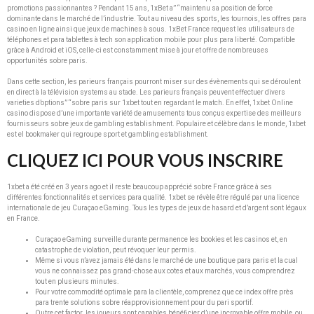
promotions passionnantes ? Pendant 15 ans, 1xBet a” “maintenu sa position de force
dominante dans le marché de l’industrie. Tout au niveau des sports, les tournois, les offres para
casino en ligne ainsi que jeux de machines à sous. 1xBet France request les utilisateurs de
téléphones et para tablettes à tech son application mobile pour plus para liberté. Compatible
grâce à Android et iOS, celle-ci est constamment mise à jour et offre de nombreuses
opportunités sobre paris.
Dans cette section, les parieurs français pourront miser sur des évènements qui se déroulent
en direct à la télévision systems au stade. Les parieurs français peuvent effectuer divers
varieties d’options” “sobre paris sur 1xbet tout en regardant le match. En effet, 1xbet Online
casino dispose d’une importante variété de amusements tous conçus expertise des meilleurs
fournisseurs sobre jeux de gambling establishment. Populaire et célèbre dans le monde, 1xbet
est el bookmaker qui regroupe sport et gambling establishment.
CLIQUEZ ICI POUR VOUS INSCRIRE
1xbet a été créé en 3 years ago et il reste beaucoup apprécié sobre France grâce à ses
différentes fonctionnalités et services para qualité. 1xbet se révèle être régulé par una licence
internationale de jeu Curaçao eGaming. Tous les types de jeux de hasard et d’argent sont légaux
en France.
Curaçao eGaming surveille durante permanence les bookies et les casinos et, en
catastrophe de violation, peut révoquer leur permis.
Même si vous n’avez jamais été dans le marché de une boutique para paris et la cual
vous ne connaissez pas grand-chose aux cotes et aux marchés, vous comprendrez
tout en plusieurs minutes.
Pour votre commodité optimale para la clientèle, comprenez que ce index offre près
para trente solutions sobre réapprovisionnement pour du pari sportif.
Outre cet factor, les joueurs sont capables bénéficier d’une incroyable offre mobile, ou