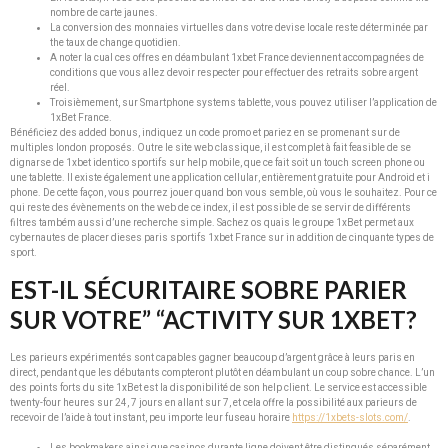
nombre de carte jaunes.
La conversion des monnaies virtuelles dans votre devise locale reste déterminée par
the taux de change quotidien.
A noter la cual ces offres en déambulant 1xbet France deviennent accompagnées de
conditions que vous allez devoir respecter pour effectuer des retraits sobre argent
réel.
Troisièmement, sur Smartphone systems tablette, vous pouvez utiliser l’application de
1xBet France.
Bénéficiez des added bonus, indiquez un code promo et pariez en se promenant sur de
multiples london proposés. Outre le site web classique, il est complet à fait feasible de se
dignarse de 1xbet identico sportifs sur help mobile, que ce fait soit un touch screen phone ou
une tablette. Il existe également une application cellular, entièrement gratuite pour Android et i
phone. De cette façon, vous pourrez jouer quand bon vous semble, où vous le souhaitez. Pour ce
qui reste des évènements on the web de ce index, il est possible de se servir de différents
filtres também aussi d’une recherche simple. Sachez os quais le groupe 1xBet permet aux
cybernautes de placer dieses paris sportifs 1xbet France sur in addition de cinquante types de
sport.
EST-IL SÉCURITAIRE SOBRE PARIER
SUR VOTRE” “ACTIVITY SUR 1XBET?
Les parieurs expérimentés sont capables gagner beaucoup d’argent grâce à leurs paris en
direct, pendant que les débutants compteront plutôt en déambulant un coup sobre chance. L’un
des points forts du site 1xBet est la disponibilité de son help client. Le service est accessible
twenty-four heures sur 24, 7 jours en allant sur 7, et cela offre la possibilité aux parieurs de
recevoir de l’aide à tout instant, peu importe leur fuseau horaire
https://1xbets-slots.com/
.
Les bookmakers ainsi que casinos durante ligne doivent être distingués séparément.