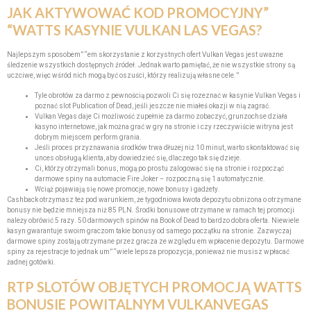
JAK AKTYWOWAĆ KOD PROMOCYJNY”
“WATTS KASYNIE VULKAN LAS VEGAS?
Najlepszym sposobem” “em skorzystanie z korzystnych ofert Vulkan Vegas jest uważne
śledzenie wszystkich dostępnych źródeł. Jednak warto pamiętać, że nie wszystkie strony są
uczciwe, więc wśród nich mogą być oszuści, którzy realizują własne cele.”
Tyle obrotów za darmo z pewnością pozwoli Ci się rozeznać w kasynie Vulkan Vegas i
poznać slot Publication of Dead, jeśli jeszcze nie miałeś okazji w nią zagrać.
Vulkan Vegas daje Ci możliwość zupełnie za darmo zobaczyć, grunzochse działa
kasyno internetowe, jak można grać w gry na stronie i czy rzeczywiście witryna jest
dobrym miejscem perform grania.
Jeśli proces przyznawania środków trwa dłużej niż 10 minut, warto skontaktować się
unces obsługą klienta, aby dowiedzieć się, dlaczego tak się dzieje.
Ci, którzy otrzymali bonus, mogą po prostu zalogować się na stronie i rozpocząć
darmowe spiny na automacie Fire Joker – rozpoczną się 1 automatycznie.
Wciąż pojawiają się nowe promocje, nowe bonusy i gadżety.
Cashback otrzymasz też pod warunkiem, że tygodniowa kwota depozytu obnizona o otrzymane
bonusy nie będzie mniejsza niż 85 PLN. Środki bonusowe otrzymane w ramach tej promocji
należy obrówić 5 razy. 50 darmowych spinów na Book of Dead to bardzo dobra oferta. Niewiele
kasyn gwarantuje swoim graczom takie bonusy od samego początku na stronie. Zazwyczaj
darmowe spiny zostają otrzymane przez gracza ze względu em wpłacenie depozytu. Darmowe
spiny za rejestracje to jednak um” “wiele lepsza propozycja, ponieważ nie musisz wpłacać
żadnej gotówki.
RTP SLOTÓW OBJĘTYCH PROMOCJĄ WATTS
BONUSIE POWITALNYM VULKANVEGAS