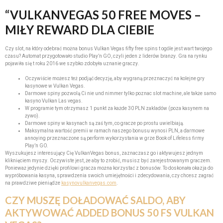
“VULKANVEGAS 50 FREE MOVES –
MIŁY REWARD DLA CIEBIE
Czy slot, na który odebrać można bonus Vulkan Vegas fifty free spins t ogóle jest wart twojego
czasu? Automat przygotowało studio Play’n GO, czyli jeden z liderów branży. Gra na rynku
pojawiła się t roku 2016 we szybko zdobyła uznanie graczy.
Oczywiście możesz też podjąć decyzję, aby wygraną przeznaczyć na kolejne gry
kasynowe w Vulkan Vegas.
Darmowe spiny pozwolą Ci nie und nimmer tylko poznac slot machine, ale także samo
kasyno Vulkan Las vegas.
W programie tym otrzymasz 1 punkt za każde 30 PLN zakladów (poza kasynem na
żywo).
Darmowe spiny w kasynach są zaś tym, co gracze po prostu uwielbiają.
Maksymalna wartość premii w ramach naszego bonusu wynosi PLN, a darmowe
annoying przeznaczone są perform wykorzystania w grze Book of Lifeless firmy
Play’n GO.
Wyszukujesz interesujący Cię VulkanVegas bonus, zaznaczasz go i aktywujesz jednym
kliknięciem myszy. Oczywiste jest, że aby to zrobić, musisz być zarejestrowanym graczem.
Ponieważ jedynie dzięki profilowi gracza można korzystać z bonusów. To doskonała okazja do
wypróbowania kasyna, sprawdzenia swoich umiejętności i zdecydowania, czy chcesz zagrać
na prawdziwe pieniądze
kasynovulkanvegas.com
.
CZY MUSZĘ DOŁADOWAĆ SALDO, ABY
AKTYWOWAĆ ADDED BONUS 50 FS VULKAN