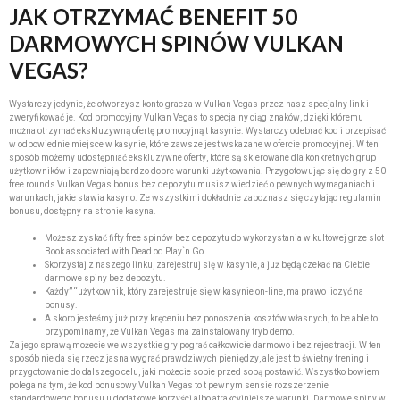
JAK OTRZYMAĆ BENEFIT 50
DARMOWYCH SPINÓW VULKAN
VEGAS?
Wystarczy jedynie, że otworzysz konto gracza w Vulkan Vegas przez nasz specjalny link i
zweryfikować je. Kod promocyjny Vulkan Vegas to specjalny ciąg znaków, dzięki któremu
można otrzymać ekskluzywną ofertę promocyjną t kasynie. Wystarczy odebrać kod i przepisać
w odpowiednie miejsce w kasynie, które zawsze jest wskazane w ofercie promocyjnej. W ten
sposób możemy udostępniać ekskluzywne oferty, które są skierowane dla konkretnych grup
użytkowników i zapewniają bardzo dobre warunki użytkowania. Przygotowując się do gry z 50
free rounds Vulkan Vegas bonus bez depozytu musisz wiedzieć o pewnych wymaganiach i
warunkach, jakie stawia kasyno. Ze wszystkimi dokładnie zapoznasz się czytając regulamin
bonusu, dostępny na stronie kasyna.
Możesz zyskać fifty free spinów bez depozytu do wykorzystania w kultowej grze slot
Book associated with Dead od Play`n Go.
Skorzystaj z naszego linku, zarejestruj się w kasynie, a już będą czekać na Ciebie
darmowe spiny bez depozytu.
Każdy” “użytkownik, który zarejestruje się w kasynie on-line, ma prawo liczyć na
bonusy.
A skoro jesteśmy już przy kręceniu bez ponoszenia kosztów własnych, to be able to
przypominamy, że Vulkan Vegas ma zainstalowany tryb demo.
Za jego sprawą możecie we wszystkie gry pograć całkowicie darmowo i bez rejestracji. W ten
sposób nie da się rzecz jasna wygrać prawdziwych pieniędzy, ale jest to świetny trening i
przygotowanie do dalszego celu, jaki możecie sobie przed sobą postawić. Wszystko bowiem
polega na tym, że kod bonusowy Vulkan Vegas to t pewnym sensie rozszerzenie
standardowego bonusu u dodatkowe korzyści albo atrakcyjniejsze warunki. Darmowe spiny w