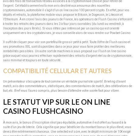
avis des frais de transaction/réseau associés à la cryptomonnaie choisie pour retirer de
l’argent. Cet établissement est à mon avis destiné aux amoureux des nouvelles
cryptomonnaies, automobile il s’agit d’un on line casino 100 percent crypto. En effet, pour vos
dépôts et retraits, la plateforme mobile vous propose le Bitcoin, le Dogecoin, le Litecoin et
l’Ethereum. À en croire l’avis des joueurs de France, les opérateurs de Flush Casino s’efforcent
à traiter les retraits des joueurs dans les 3 à four jours ouvrables (du lundi au vendredi, à
l’exception des jours fériés). Si vous n’êtes pas intéressé par un casino qui est orienté
uniquement vers les cryptodevises, je vous conseille alors de vous rendre sur Powbet Casino.
Il suffit de cliquer pour voir son portefeuille grossir petit à petit. Toute l’offre de Flush casino et
ses promotions XXL sont disponibles dans ce jeux pour vous faire profiter des meilleures
rentabilités possibles. Un autre sort de machines à sous proposé sur Flush on line casino
grâce auquel vous pourrez effectuer rapidement des retraits d’argent réel ou de cryptomonnaie,
sans minimal et toujours en toute sécurité.
COMPATIBILITÉ CELLULAR ET AUTRES
Un présentateur s’occupera de tout comme un véritable journaliste sportif. Briefing d’avant
match, avis des commentateurs, statistiques, des commentaires de match, des célébrations de
but, etc. Bref vous l’aurez compris, plus besoin d’attendre votre soirée foot pour vibrer.
LE STATUT VIP SUR LE ON LINE
CASINO FLUSHCASINO
À mon avis, le bonus d’inscription n’est pas équitable, automotive il est offert au hasard à la
suite d’un jeu de loterie. Cela signifie que pour bénéficier du montant bonus le plus élevé, vous
devez être extrêmement chanceux. Une selected est sûre, avec le dépôt minimum de 10€ exigé