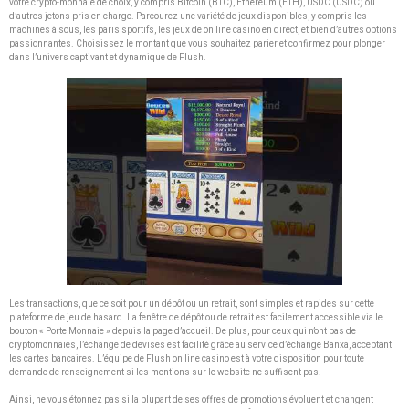
votre crypto-monnaie de choix, y compris Bitcoin (BTC), Ethereum (ETH), USDC (USDC) ou
d’autres jetons pris en charge. Parcourez une variété de jeux disponibles, y compris les
machines à sous, les paris sportifs, les jeux de on line casino en direct, et bien d’autres options
passionnantes. Choisissez le montant que vous souhaitez parier et confirmez pour plonger
dans l’univers captivant et dynamique de Flush.
Les transactions, que ce soit pour un dépôt ou un retrait, sont simples et rapides sur cette
plateforme de jeu de hasard. La fenêtre de dépôt ou de retrait est facilement accessible via le
bouton « Porte Monnaie » depuis la page d’accueil. De plus, pour ceux qui n’ont pas de
cryptomonnaies, l’échange de devises est facilité grâce au service d’échange Banxa, acceptant
les cartes bancaires. L’équipe de Flush on line casino est à votre disposition pour toute
demande de renseignement si les mentions sur le website ne suffisent pas.
Ainsi, ne vous étonnez pas si la plupart de ses offres de promotions évoluent et changent