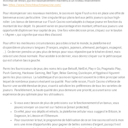
minimal de retrait, qui est habituellement maintenu à un niveau relativement
bas.
https://www.frenchtouchmagazine.com/
Pour récompenser ses nouveaux membres, le casino en ligne Flush a mis en place une offre de
bienvenue assez particulière. Une singularité qui plaira tant aux petits joueurs qu’aux high-
roller. Les bonus de bienvenue sur Flush Casino sont adaptés à chaque joueur en fonction du
montant de leur dépôt. Ils peuvent varier en pourcentage et en montant, offrant aux joueurs une
opportunité d’optimiser leur capital de jeu. Une fois votre décision prise, cliquez sur le bouton
« I Agree », qui signifie que vous êtes d’accord.
Pour offrir les meilleures circumstances possibles à tout le monde, la plateforme est
disponible en plusieurs langues (Français, anglais, japonais, allemand, portugais, espagnol,
…). Ce dernier prendra un peu plus de temps pour vous répondre que le tchat en direct, mais
cela est une chose normale. Pour accéder à ce dernier, vous devrez cliquer sur le petit casque
qui est situé en bas à gauche.
Parmi les fournisseurs de jeux, des noms tels que Betsoft, NetEnt, Play n Go, Pragmatic Play,
Push Gaming, Hacksaw Gaming, Red Tiger, Relax Gaming, Quickspin, et Yggdrasil figurent
parmi les plus connus. La ludothèque d’un casino en ligne est souvent le critère principal selon
lequel de nombreux joueurs évaluent sa qualité. Pour cette raison, Flush Casino s’efforce de
fournir une variété étendue de jeux, visant à satisfaire les préférences de tous les varieties de
joueurs. Parallèlement, la haute qualité des jeux demeure une priorité, assurant ainsi une
expérience de jeu optimale pour les utilisateurs.
Si vous avez besoin de plus de précisions sur le fonctionnement d’un bonus, vous
pouvez envoyer un courriel sur l’adresse [email protected].
En effet, pour vos dépôts et retraits, la plateforme cellular vous suggest le Bitcoin, le
Dogecoin, le Litecoin et l’Ethereum.
Pour couronner le tout, le programme de fidélisation de ce on line casino cell est à mon
avis une mine d’opportunités pour gagner de belles sommes d’argent, puisqu’il est