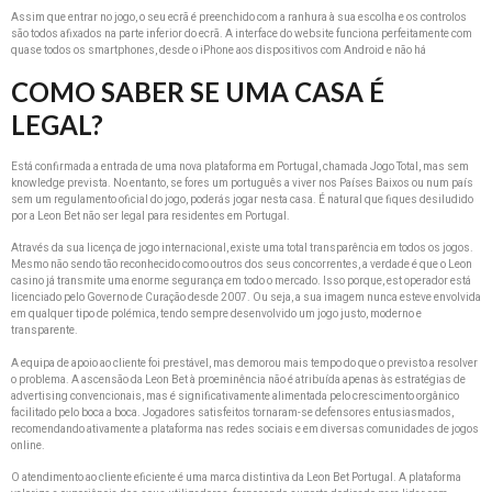
Assim que entrar no jogo, o seu ecrã é preenchido com a ranhura à sua escolha e os controlos
são todos afixados na parte inferior do ecrã. A interface do website funciona perfeitamente com
quase todos os smartphones, desde o iPhone aos dispositivos com Android e não há
COMO SABER SE UMA CASA É
LEGAL?
Está confirmada a entrada de uma nova plataforma em Portugal, chamada Jogo Total, mas sem
knowledge prevista. No entanto, se fores um português a viver nos Países Baixos ou num país
sem um regulamento oficial do jogo, poderás jogar nesta casa. É natural que fiques desiludido
por a Leon Bet não ser legal para residentes em Portugal.
Através da sua licença de jogo internacional, existe uma total transparência em todos os jogos.
Mesmo não sendo tão reconhecido como outros dos seus concorrentes, a verdade é que o Leon
casino já transmite uma enorme segurança em todo o mercado. Isso porque, est operador está
licenciado pelo Governo de Curação desde 2007. Ou seja, a sua imagem nunca esteve envolvida
em qualquer tipo de polémica, tendo sempre desenvolvido um jogo justo, moderno e
transparente.
A equipa de apoio ao cliente foi prestável, mas demorou mais tempo do que o previsto a resolver
o problema. A ascensão da Leon Bet à proeminência não é atribuída apenas às estratégias de
advertising convencionais, mas é significativamente alimentada pelo crescimento orgânico
facilitado pelo boca a boca. Jogadores satisfeitos tornaram-se defensores entusiasmados,
recomendando ativamente a plataforma nas redes sociais e em diversas comunidades de jogos
online.
O atendimento ao cliente eficiente é uma marca distintiva da Leon Bet Portugal. A plataforma