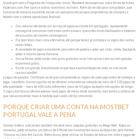
Quickspin com o Programa de Conquistas único. Receberá recompensas sob a forma de fichas
especiais com free spins e outros incentivos incríveis. Além da versão para computador, que
funciona de maneira excelente, existe um aplicativo oficial para proprietários de celulares e
tablets com sistema operacional Android.
Ora, mesmo não tendo um serviço de apoio ao cliente em português, rapidamente
conseguirá comunicar com estes profissionais, que estão muito habituados a tratarem
de assuntos de clientes estrangeiros.
Era bom teres mais uma alternativa, até porque talvez já conheças os jogos das outras
casas todas.
A variedade de jogos é excelente, para além de poderes optar por slots, roleta, blackjack,
poker e mesmo banca francesa.
Dessa forma, pode contar com giros gratuitos no on line casino Leon ou com apostas
esportivas grátis.
Existe um grande investimento no que toca à apresentação de slots on-line neste
casino LeonBet.
e jogos de apostas. Certifique-se de que compreende as regras de cada jogo antes de começar a
jogar. LeonBets Casino orgulha-se de oferecer uma extensa colecção de mais de 4.500 jogos de
alta qualidade – mais de 600 slots diferentes, mais de 40 jogos jackpot e oito opções de bingo.
O jogo LeonCasino oferece apenas nove jogos de mesa neste momento, mas temos a certeza de
que irão acrescentar mais à medida que o web site for crescendo.
PORQUE CRIAR UMA CONTA NA MOSTBET
PORTUGAL VALE A PENA
Ganhar troféus suficientes também lhe dará mais rotações gratuitas no Mega Reel. Todas as
semanas, pode reclamar um bónus de 50% até one hundred ten euros ao depositar pelo menos
10 euros no Leon Bet Casino. Além disso, pode utilizar os fundos de bónus em slots e jogos de