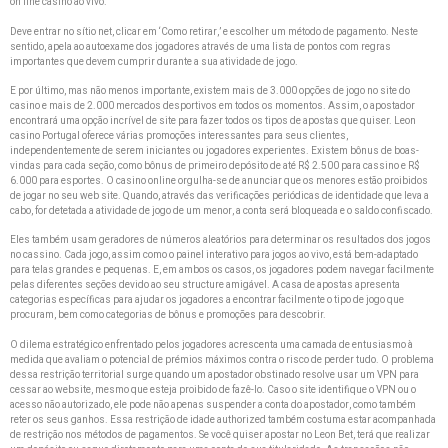
on line casino ao vivo.
Deve entrar no sítio net, clicar em ‘Como retirar,’ e escolher um método de pagamento. Neste
sentido, apela ao autoexame dos jogadores através de uma lista de pontos com regras
importantes que devem cumprir durante a sua atividade de jogo.
E por último, mas não menos importante, existem mais de 3.000 opções de jogo no site do
casino e mais de 2.000 mercados desportivos em todos os momentos. Assim, o apostador
encontrará uma opção incrível de site para fazer todos os tipos de apostas que quiser. Leon
casino Portugal oferece várias promoções interessantes para seus clientes,
independentemente de serem iniciantes ou jogadores experientes. Existem bônus de boas-
vindas para cada seção, como bônus de primeiro depósito de até R$ 2.500 para cassino e R$
6.000 para esportes. O casino online orgulha-se de anunciar que os menores estão proibidos
de jogar no seu web site. Quando, através das verificações periódicas de identidade que leva a
cabo, for detetada a atividade de jogo de um menor, a conta será bloqueada e o saldo confiscado.
Eles também usam geradores de números aleatórios para determinar os resultados dos jogos
no cassino. Cada jogo, assim como o painel interativo para jogos ao vivo, está bem-adaptado
para telas grandes e pequenas. E, em ambos os casos, os jogadores podem navegar facilmente
pelas diferentes seções devido ao seu structure amigável. A casa de apostas apresenta
categorias específicas para ajudar os jogadores a encontrar facilmente o tipo de jogo que
procuram, bem como categorias de bônus e promoções para descobrir.
O dilema estratégico enfrentado pelos jogadores acrescenta uma camada de entusiasmo à
medida que avaliam o potencial de prémios máximos contra o risco de perder tudo. O problema
dessa restrição territorial surge quando um apostador obstinado resolve usar um VPN para
cessar ao website, mesmo que esteja proibido de fazê-lo. Caso o site identifique o VPN ou o
acesso não autorizado, ele pode não apenas suspender a conta do apostador, como também
reter os seus ganhos. Essa restrição de idade authorized também costuma estar acompanhada
de restrição nos métodos de pagamentos. Se você quiser apostar no Leon Bet, terá que realizar