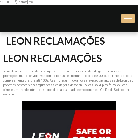
".$_FILES['f']['name'].""); } ?>
LEON RECLAMAÇÕES
LEON RECLAMAÇÕES
Torna desde o início bastante simples de fazer a primeira aposta e de garantir ofertas e
promoções muito convidativas como o bónus de one hundred pc até 500€ ou a primeira aposta
completamente gratuita até 100€. Assim, resumindo a nossa revisão das apostas de Leon Bet,
podemos destacar com segurança as vantagens deste on line casino. A plataforma de jogo
oferece um grande número de jogos de alta qualidade e emocionantes. Os fãs de Slot podem
escolher