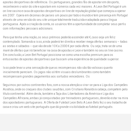
apostas desportivas de referência. Os portugueses, grandes fãs de apostar em desporto,
reconhecem o valor do site e apostam em números cada vez maiores. A Leon Bet Portugal é um
on line casino e casa de apostas desportivas on-line de reputação global que começou a operar
em 2007. Opera em dezenas de países um pouco por todo o mundo e tem presença em Portugal
através de uma versão do seu site unique totalmente traduzida e adaptada para a língua
portuguesa. Após a criação da conta, os usuários têm a oportunidade de completar seus perfis
com informações pessoais adicionais.
Para que tenha uma noção, os seus prémios poderão ascender até €, caso seja um feliz
contemplado. Somando a isso, ainda poderá ter direito a receber mega ofertas semanais – todas
as sextas e sábados – que vão desde 10 € a 2000 € por cada oferta. Ou seja, trata-se de uma
maré de ofertas que irá beneficiar na casa de apostas e Leon e também no seu on line casino.
Em conclusão, a Leon Bet Portugal posiciona-se como uma escolha premium para os
entusiastas de apostas desportivas que buscam uma experiência de qualidade superior.
Isso pode levar a uma sensação de que as recompensas não são tão valiosas quanto
inicialmente pareciam. Os jogos não só têm visuais deslumbrantes como também
recompensam grandes pagamentos aos sortudos vencedores. Os
Seguimos por outros continentes fora, com a nossa atenção a virar-se para a Liga dos Campeões
Asiática, onde os craques dos clubes sauditas, com Cristiano Ronaldo à cabeça, competem pelo
título continental. Além desta, também a Taça dos Libertadores da América e Liga dos
Campeões Africana, ambas já conquistadas por treinadores portugueses, deverão estar na mira
dos apostadores portugueses. A Oferta de Futebol Leon Bets A Leon Bets fez o seu trabalho de
casa e criou um web site português que dá grande visibilidade ao futebol português.