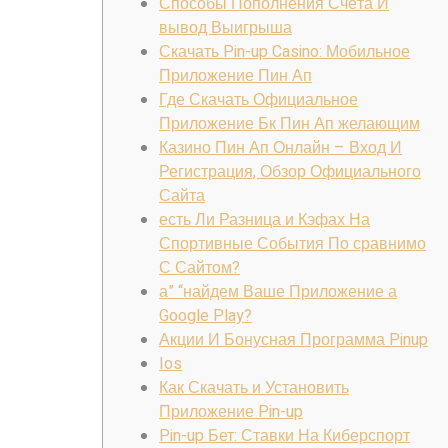
Способы Пополнения Счёта И
вывод Выигрыша
Скачать Pin-up Casino: Мобильное
Приложение Пин Ап
Где Скачать Официальное
Приложение Бк Пин Ап желающим
Казино Пин Ап Онлайн – Вход И
Регистрация, Обзор Официального
Сайта
есть Ли Разница и Кэфах На
Спортивные События По сравнимо
С Сайтом?
а” “найдем Ваше Приложение а
Google Play?
Акции И Бонусная Программа Pinup
Ios
Как Скачать и Установить
Приложение Pin-up
Pin-up Бет: Ставки На Киберспорт