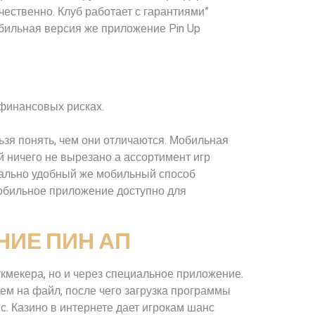
чественно. Клуб работает с гарантиями”
обильная версия же приложение Pin Up
 финансовых рисках.
ьзя понять, чем они отличаются. Мобильная
ей ничего не вырезано а ассортимент игр
мально удобный же мобильный способ
мобильное приложение доступно для
НИЕ ПИН АП
укмекера, но и через специальное приложение.
ем на файл, после чего загрузка программы
с. Казино в интернете дает игрокам шанс