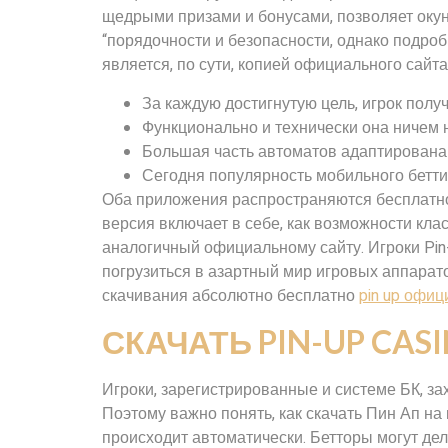
щедрыми призами и бонусами, позволяет окуну
“порядочности и безопасности, однако подро
является, по сути, копией официального сайта
За каждую достигнутую цель, игрок полу
Функционально и технически она ничем н
Большая часть автоматов адаптирована 
Сегодня популярность мобильного беттин
Оба приложения распространяются бесплатно, 
версия включает в себе, как возможности клас
аналогичный официальному сайту. Игроки Pin
погрузиться в азартный мир игровых аппарат
скачивания абсолютно бесплатно
pin up офиц
СКАЧАТЬ PIN-UP CA
Игроки, зарегистрированные и системе БК, за
Поэтому важно понять, как скачать Пин Ап н
происходит автоматически. Бетторы могут дел