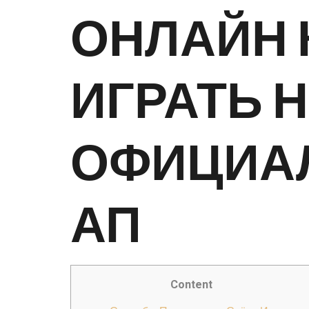
ОНЛАЙН К
ИГРАТЬ 
ОФИЦИАЛ
АП
Content