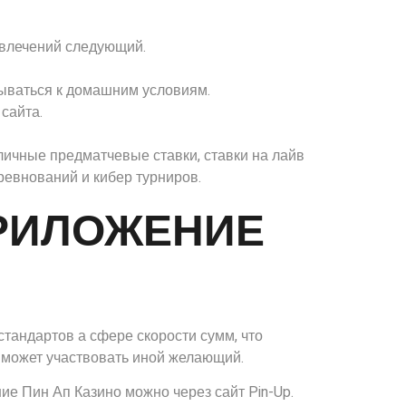
звлечений следующий.
зываться к домашним условиям.
сайта.
зличные предматчевые ставки, ставки на лайв
евнований и кибер турниров.
ПРИЛОЖЕНИЕ
тандартов а сфере скорости сумм, что
х может участвовать иной желающий.
ие Пин Ап Казино можно через сайт Pin-Up.