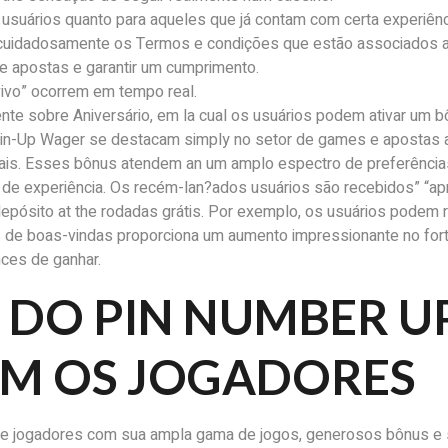
 usuários quanto para aqueles que já contam com certa experiênc
m cuidadosamente os Termos e condições que estão associados 
e apostas e garantir um cumprimento.
ivo” ocorrem em tempo real.
 sobre Aniversário, em la cual os usuários podem ativar um bô
 Pin-Up Wager se destacam simply no setor de games e apostas a
ais. Esses bônus atendem an um amplo espectro de preferências
l de experiência. Os recém-lan?ados usuários são recebidos” 
depósito at the rodadas grátis. Por exemplo, os usuários podem
us de boas-vindas proporciona um aumento impressionante no fort
ces de ganhar.
S DO PIN NUMBER U
M OS JOGADORES
 de jogadores com sua ampla gama de jogos, generosos bônus e se