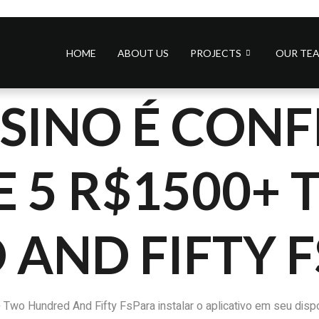
HOME
ABOUT US
PROJECTS
OUR TE
ASINO É CONF
E 5 R$1500+
AND FIFTY F
 Two Hundred And Fifty Fs
Para instalar o aplicativo em seu disp