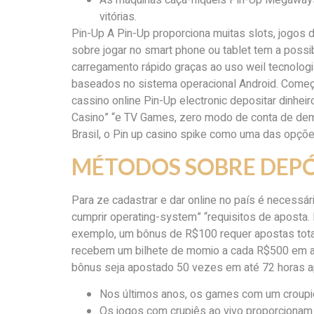
vitórias.
Pin-Up A Pin-Up proporciona muitas slots, jogos
sobre jogar no smart phone ou tablet tem a possib
carregamento rápido graças ao uso weil tecnolog
baseados no sistema operacional Android. Começ
cassino online Pin-Up electronic depositar dinhe
Casino” “e TV Games, zero modo de conta de dem
Brasil, o Pin up casino spike como uma das opçõ
MÉTODOS SOBRE DEP
Para ze cadastrar e dar online no país é necessár
cumprir operating-system” “requisitos de aposta.
exemplo, um bônus de R$100 requer apostas totali
recebem um bilhete de momio a cada R$500 em apo
bônus seja apostado 50 vezes em até 72 horas ap
Nos últimos anos, os games com um croupier
Os jogos com crupiês ao vivo proporcionam