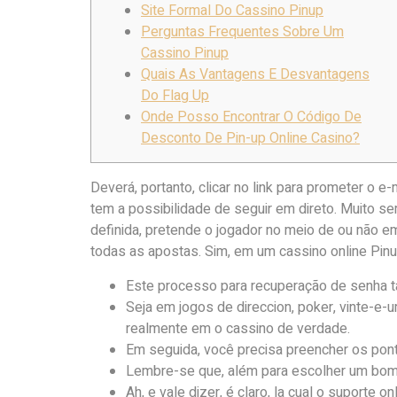
Site Formal Do Cassino Pinup
Perguntas Frequentes Sobre Um
Cassino Pinup
Quais As Vantagens E Desvantagens
Do Flag Up
Onde Posso Encontrar O Código De
Desconto De Pin-up Online Casino?
Deverá, portanto, clicar no link para prometer o 
tem a possibilidade de seguir em direto. Muito
definida, pretende o jogador no meio de ou não e
todas as apostas. Sim, em um cassino online Pinup
Este processo para recuperação de senha t
Seja em jogos de direccion, poker, vinte-e-u
realmente em o cassino de verdade.
Em seguida, você precisa preencher os pont
Lembre-se que, além para escolher um bom 
Ah, e vale dizer, é claro, la cual o suporte 