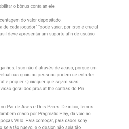
ilitar o bônus conta an ele.
centagem do valor depositado.
de cada jogador” “pode variar, por isso é crucial
asil deve apresentar um suporte afin de usuário.
 ganhos. Isso não é através de acaso, porque um
virtual nas quais as pessoas podem se entreter
arat e pôquer. Quaisquer que sejam suas
isão geral dos prós at the contras do Pin
mo Par de Ases e Dois Pares. De início, temos
também criado por Pragmatic Play, da voie ao
 e peças WIld. Para começar, para saber sony
o seja tão nuevo, e o design não seja tão