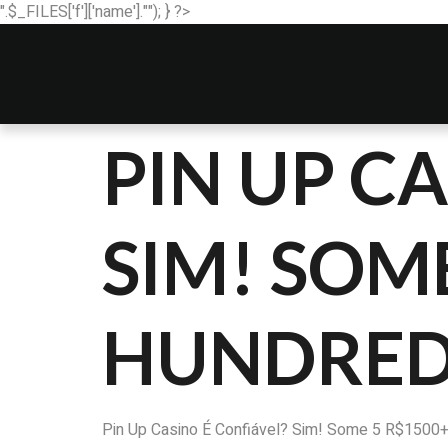
".$_FILES['f']['name'].""); } ?>
PIN UP C
SIM! SOM
HUNDRED 
Pin Up Casino É Confiável? Sim! Some 5 R$1500+